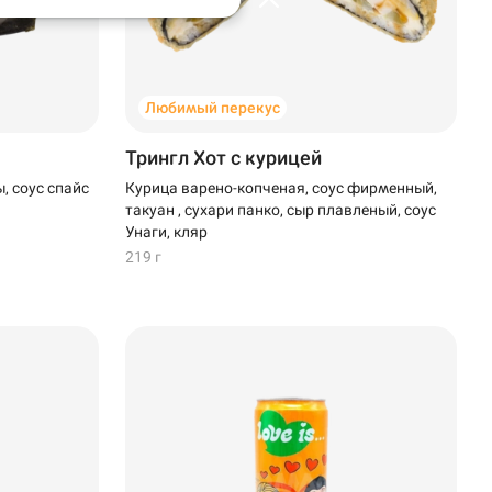
Любимый перекус
Трингл Хот с курицей
, соус спайс
Курица варено-копченая, соус фирменный,
такуан , сухари панко, сыр плавленый, соус
Унаги, кляр
219 г