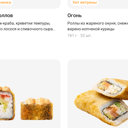
чинки
Хит витрины
роллов
Огонь
м-краба, креветки темпуры,
Роллы из жареного окуня, снеж
о лосося и сливочного сыра..
варено-копченой курицы
761 г
·
32 шт.