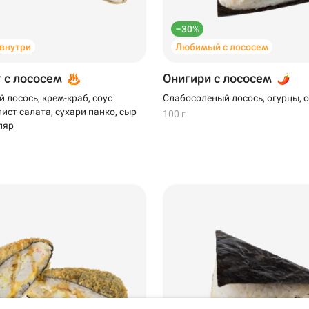
–30%
 внутри
Любимый с лососем
т с лососем
Онигири с лососем
 лосось, крем-краб, соус
Слабосоленый лосось, огурцы, с
ист салата, сухари панко, сыр
100 г
ляр
Уфа
Самовывоз