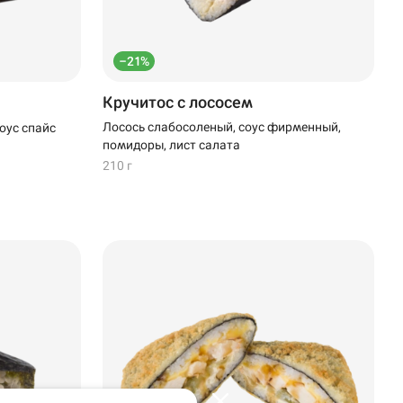
–21%
Кручитос с лососем
Лосось слабосоленый, соус фирменный,
оус спайс
помидоры, лист салата
210 г