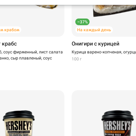
–37%
м крабом
На каждый день
т крабс
Онигири с курицей
, соус фирменный, лист салата
Курица варено-копченая, огурцы
анко, сыр плавленый, соус
100 г
199 ₽
299 ₽