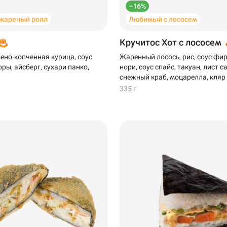
–16%
жареный ролл
Любимый с лососем
Кручитос Хот с лососем
рено-копченная курица, соус
Жаренный лосось, рис, соус фи
ры, айсберг, сухари панко,
нори, соус спайс, такуан, лист с
снежный краб, моцарелла, кляр
335 г