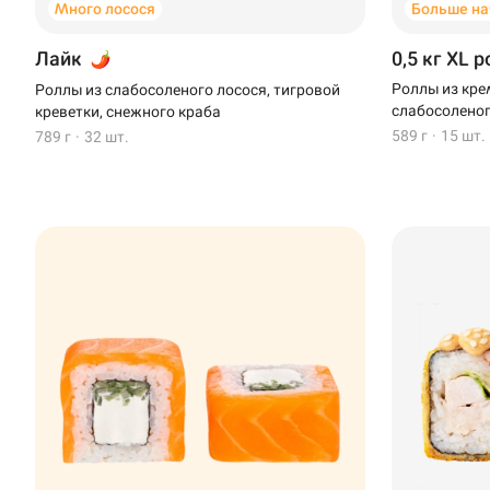
Много лосося
Больше на
Лайк
0,5 кг XL 
Роллы из кре
Роллы из слабосоленого лосося, тигровой
слабосоленог
креветки, снежного краба
589 г
·
15 шт.
789 г
·
32 шт.