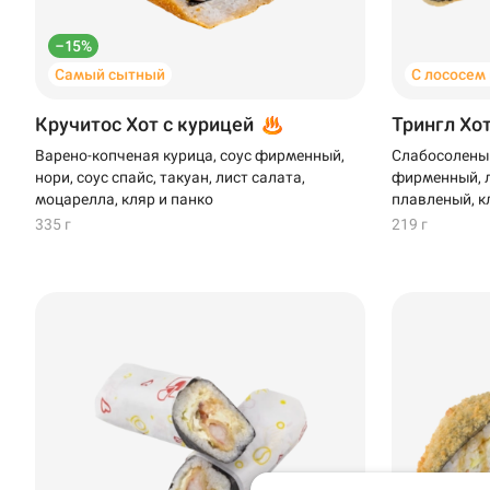
–15%
Самый сытный
С лососем
Кручитос Хот с курицей
Трингл Хо
Варено-копченая курица, соус фирменный,
Слабосоленый
нори, соус спайс, такуан, лист салата,
фирменный, л
моцарелла, кляр и панко
плавленый, к
335 г
219 г
Доставка
Уфа
Иглино
Выбрать ресторан
Нагаево
Пермь