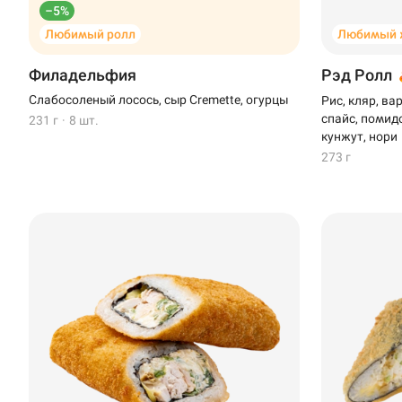
–5%
Любимый ролл
Любимый 
Филадельфия
Рэд Ролл
Слабосоленый лосось, сыр Cremette, огурцы
Рис, кляр, ва
спайс, помидо
231 г
·
8 шт.
кунжут, нори
273 г