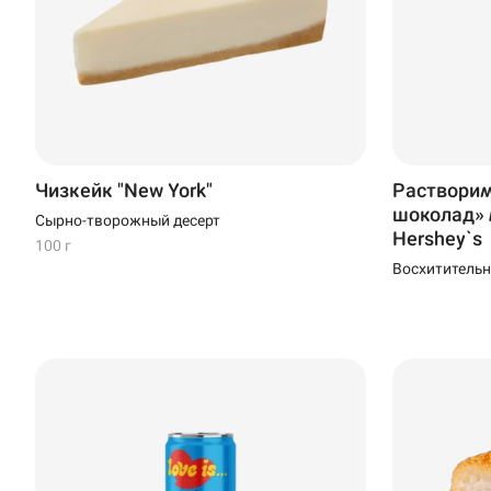
Стерлитамак
Темрюк
Уфа
Чебоксары
Чизкейк "New York"
Растворим
шоколад» 
Сырно-творожный десерт
Hershey`s
100 г
Восхитительн
нежными ван
можно пригот
кипятком или