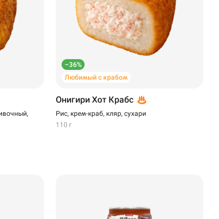
–36%
Любимый с крабом
Онигири Хот Крабс
ивочный,
Рис, крем-краб, кляр, сухари
110 г