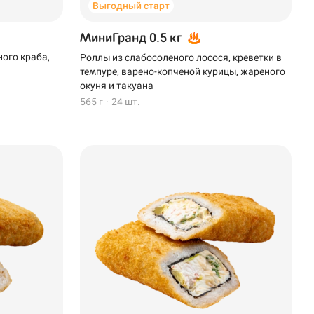
Выгодный старт
МиниГранд 0.5 кг
ного краба,
Роллы из слабосоленого лосося, креветки в
темпуре, варено-копченой курицы, жареного
окуня и такуана
565 г
·
24 шт.