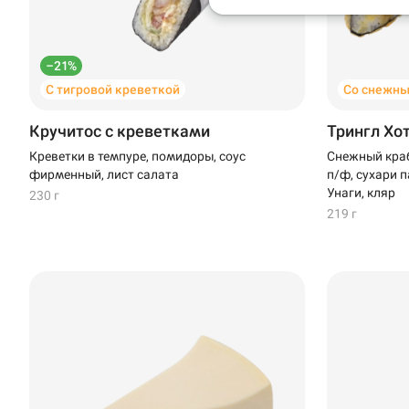
Анапа
Иглино
–21%
С тигровой креветкой
Со снежны
Ижевск
Кручитос с креветками
Трингл Хо
Крымск
Креветки в темпуре, помидоры, соус
Снежный краб
фирменный, лист салата
п/ф, сухари п
Кудрово
Унаги, кляр
230 г
219 г
Нагаево
Новороссийск
Новый Уренгой
Пермь
Салават