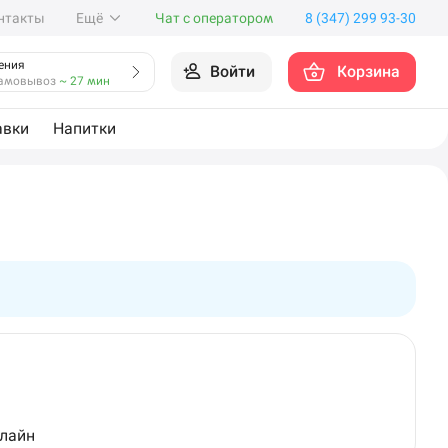
нтакты
Ещё
Чат с оператором
8 (347) 299 93-30
ения
Войти
Корзина
амовывоз
~ 27 мин
авки
Напитки
нлайн