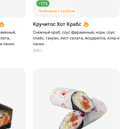
–17%
Любимый с крабом
Кручитос Хот Крабс
рменный,
Снежный краб, соус фирменный, нори, соус
алата,
спайс, такуан, лист салата, моцарелла, кляр и
 и панко
панко.
335 г