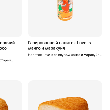
Горячий
Газированный напиток Love is
hoco
манго и маракуйя
Напиток Love is со вкусом манго и маракуйя
— это идеальное сочетание освежающей
который
газировки и сладкого тропического вкуса.
и горячим
пречный
ый, чуть
харом.