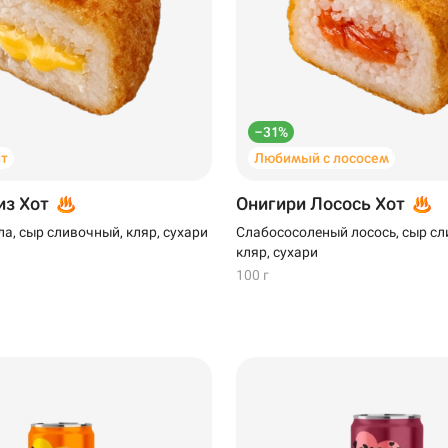
–31%
т
Любимый с лососем
из Хот
Онигири Лосось Хот
а, сыр сливочный, кляр, сухари
Слабососоленый лосось, сыр сл
кляр, сухари
100 г