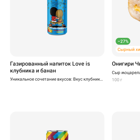
–27%
Сырный хи
Газированный напиток Love is
Онигири Ч
клубника и банан
Сыр моцарелл
Уникальное сочетание вкусов: Вкус клубники
100 г
и банана создаёт неповторимое сочетание,
которое порадует ваши вкусовые рецепторы
и подарит наслаждение.