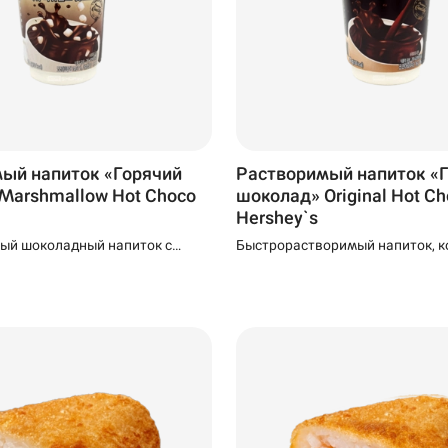
ый напиток «Горячий
Растворимый напиток «
Marshmallow Hot Choco
шоколад» Original Hot C
Hershey`s
ый шоколадный напиток с
Быстрорастворимый напиток, 
ильными маршмеллоу. Его
достаточно залить кипятком ил
овить прямо в стакане, залив
молоком, чтобы получить безу
 горячим молоком.
горячий шоколад. Его изысканн
горьковатый вкус великолепно
сбалансирован и подчеркнут са