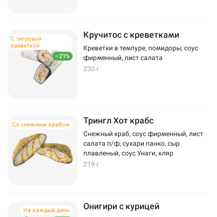
Кручитос с креветками
С тигровой
креветкой
Креветки в темпуре, помидоры, соус
–21%
фирменный, лист салата
230 г
Трингл Хот крабс
Со снежным крабом
Снежный краб, соус фирменный, лист
салата п/ф, сухари панко, сыр
плавленый, соус Унаги, кляр
219 г
Онигири с курицей
На каждый день