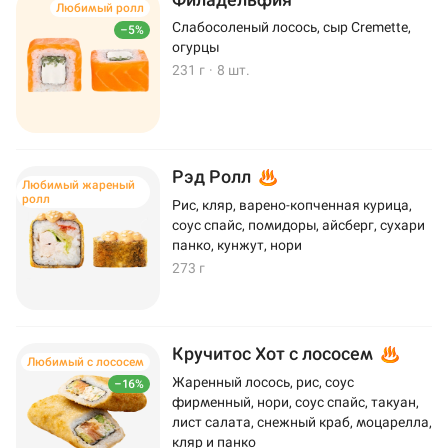
Любимый ролл
Слабосоленый лосось, сыр Cremette,
–5%
огурцы
231 г
·
8 шт.
Рэд Ролл
Любимый жареный
ролл
Рис, кляр, варено-копченная курица,
соус спайс, помидоры, айсберг, сухари
панко, кунжут, нори
273 г
Кручитос Хот с лососем
Любимый с лососем
Жаренный лосось, рис, соус
–16%
фирменный, нори, соус спайс, такуан,
лист салата, снежный краб, моцарелла,
кляр и панко