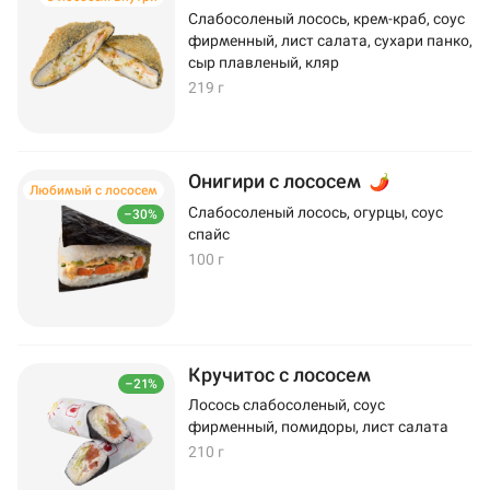
Слабосоленый лосось, крем-краб, соус
фирменный, лист салата, сухари панко,
сыр плавленый, кляр
219 г
Онигири с лососем
Любимый с лососем
Слабосоленый лосось, огурцы, соус
–30%
спайс
100 г
Кручитос с лососем
–21%
Лосось слабосоленый, соус
фирменный, помидоры, лист салата
210 г