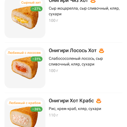
Онигири Чиз Хот
Сырный хит
Сыр моцарелла, сыр сливочный, кляр,
–27%
сухари
100 г
Онигири Лосось Хот
Любимый с лососем
Слабососоленый лосось, сыр
–31%
сливочный, кляр, сухари
100 г
Онигири Хот Крабс
Любимый с крабом
Рис, крем-краб, кляр, сухари
–36%
110 г