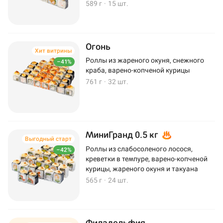
589 г
·
15 шт.
Огонь
Хит витрины
Роллы из жареного окуня, снежного
–41%
краба, варено-копченой курицы
761 г
·
32 шт.
МиниГранд 0.5 кг
Выгодный старт
Роллы из слабосоленого лосося,
–42%
креветки в темпуре, варено-копченой
курицы, жареного окуня и такуана
565 г
·
24 шт.
Филадельфия