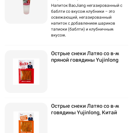
Напиток BaoJiang негазированный с
баблти со вкусом клубники – это
освежающий, негазированный
напиток с добавлением шариков
тапиоки (баблти) и клубничным
вкусом.
Острые снеки Латяо со в-м
пряной говядины Yujinlong
Острые снеки Латяо со в-м
говядины Yujinlong, Китай