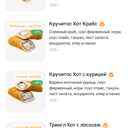
335 г
Кручитос Хот Крабс
Любимый с крабом
Снежный краб, соус фирменный, нори,
–17%
соус спайс, такуан, лист салата,
моцарелла, кляр и панко.
335 г
Кручитос Хот с курицей
Самый сытный
Варено-копченая курица, соус
–15%
фирменный, нори, соус спайс, такуан,
лист салата, моцарелла, кляр и панко
335 г
Трингл Хот с лососем
С лососем внутри