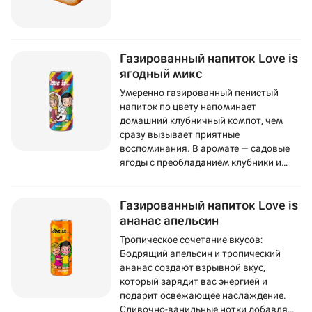
Газированный напиток Love is
ягодный микс
Умеренно газированный пенистый
напиток по цвету напоминает
домашний клубничный компот, чем
сразу вызывает приятные
воспоминания. В аромате — садовые
ягоды с преобладанием клубники и
смородины. Во вкусе ощущается
черника, а послевкусие напоминает
Газированный напиток Love is
популярную жвачку Love Is.
ананас апельсин
Тропическое сочетание вкусов:
Бодрящий апельсин и тропический
ананас создают взрывной вкус,
который зарядит вас энергией и
подарит освежающее наслаждение.
Сливочно-ванильные нотки добавляют