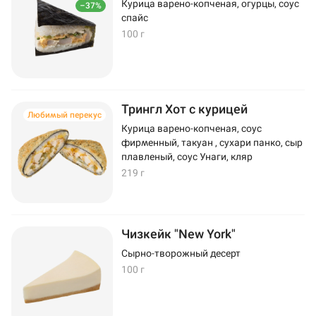
Курица варено-копченая, огурцы, соус
–37%
спайс
100 г
Трингл Хот с курицей
Любимый перекус
Курица варено-копченая, соус
фирменный, такуан , сухари панко, сыр
плавленый, соус Унаги, кляр
219 г
Чизкейк "New York"
Сырно-творожный десерт
100 г