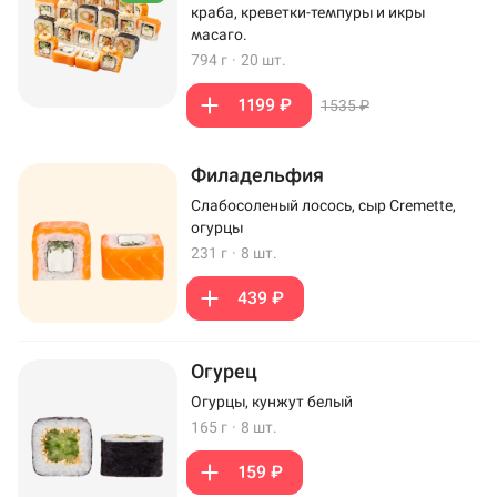
краба, креветки-темпуры и икры
масаго.
794 г
·
20 шт.
1199 ₽
1535 ₽
Филадельфия
Слабосоленый лосось, сыр Cremette,
огурцы
231 г
·
8 шт.
439 ₽
Огурец
Огурцы, кунжут белый
165 г
·
8 шт.
159 ₽