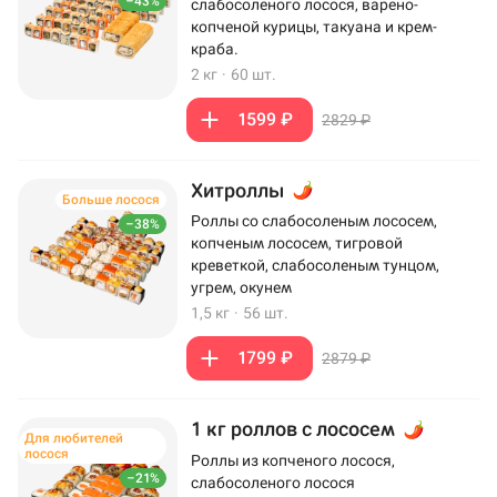
–43%
слабосоленого лосося, варено-
копченой курицы, такуана и крем-
краба.
2 кг
·
60 шт.
1599 ₽
2829 ₽
Хитроллы
Больше лосося
Роллы со слабосоленым лососем,
–38%
копченым лососем, тигровой
креветкой, слабосоленым тунцом,
угрем, окунем
1,5 кг
·
56 шт.
1799 ₽
2879 ₽
1 кг роллов с лососем
Для любителей
лосося
Роллы из копченого лосося,
–21%
слабосоленого лосося