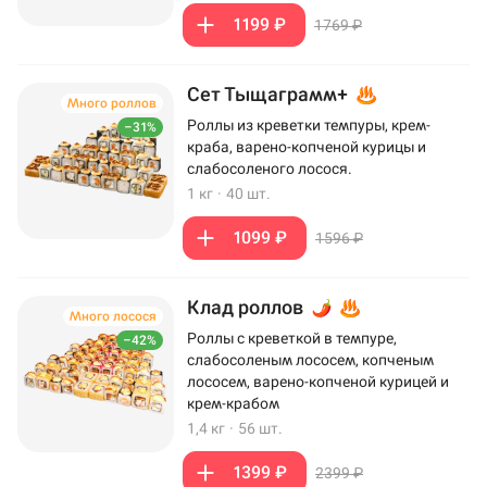
1199 ₽
1769 ₽
Сет Тыщаграмм+
Много роллов
Роллы из креветки темпуры, крем-
–31%
краба, варено-копченой курицы и
слабосоленого лосося.
1 кг
·
40 шт.
1099 ₽
1596 ₽
Клад роллов
Много лосося
Роллы с креветкой в темпуре,
–42%
слабосоленым лососем, копченым
лососем, варено-копченой курицей и
крем-крабом
1,4 кг
·
56 шт.
1399 ₽
2399 ₽