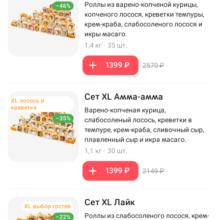
Роллы из варено-копченой курицы,
–46%
копченого лосося, креветки темпуры,
крем-краба, слабосоленого лосося и
икры масаго.
1,4 кг
·
35 шт.
1399 ₽
2570 ₽
Сет XL Амма-амма
XL лосось и
креветка
Варено-копченая курица,
–35%
слабосоленый лосось, креветки в
темпуре, крем-краба, сливочный сыр,
плавленный сыр и икра масаго.
1,1 кг
·
30 шт.
1399 ₽
2149 ₽
Сет XL Лайк
XL выбор гостей
Роллы из слабосоленого лосося, крем-
–22%