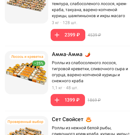
темпура, слабосоленого лосося, крем-
краба, такуана, варено-копченой
курицы, шампиньонов и икры масаго
3 кг
·
128 шт.
2399 ₽
4539 ₽
Амма-Амма
Лосось и креветка
Роллы из слабосоленого лосося,
–25%
тигровой креветки, сливочного сыра и
огурца, варено-копченой курицы и
снежного краба
1,1 кг
·
48 шт.
1399 ₽
1869 ₽
Сет Свойсет
Проверенный выбор
Роллы из нежной белой рыбы,
сливочного крем-краба, курицы, икры с