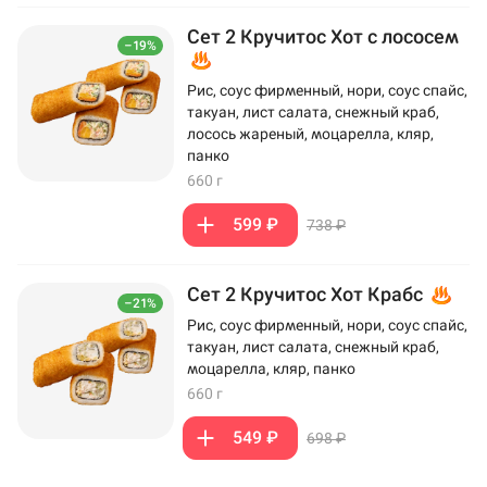
Сет 2 Кручитос Хот с лососем
–19%
Рис, соус фирменный, нори, соус спайс,
такуан, лист салата, снежный краб,
лосось жареный, моцарелла, кляр,
панко
660 г
599 ₽
738 ₽
Сет 2 Кручитос Хот Крабс
–21%
Рис, соус фирменный, нори, соус спайс,
такуан, лист салата, снежный краб,
моцарелла, кляр, панко
660 г
549 ₽
698 ₽