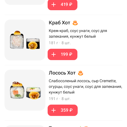
419 ₽
Краб Хот
Крем-краб, соус унаги, соус для
запекания, кунжут белый
181 г
·
8 шт.
199 ₽
Лосось Хот
Слабосоленый лосось, сыр Cremette,
огурцы, соус унаги, соус для запекания,
кунжут белый
191 г
·
8 шт.
359 ₽