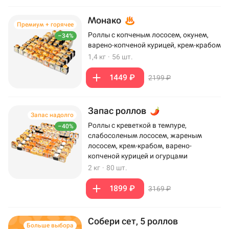
Монако
Премиум + горячее
Роллы с копченым лососем, окунем,
–34%
варено-копченой курицей, крем-крабом
1,4 кг
·
56 шт.
1449 ₽
2199 ₽
Запас роллов
Запас надолго
Роллы с креветкой в темпуре,
–40%
слабосоленым лососем, жареным
лососем, крем-крабом, варено-
копченой курицей и огурцами
2 кг
·
80 шт.
1899 ₽
3169 ₽
Собери сет, 5 роллов
Больше выбора