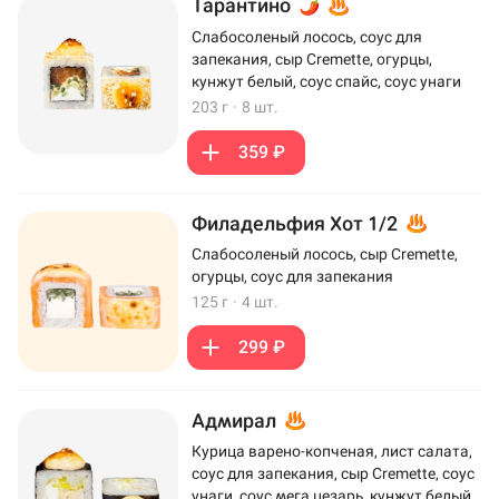
Тарантино
Слабосоленый лосось, соус для
запекания, сыр Cremette, огурцы,
кунжут белый, соус спайс, соус унаги
203 г
·
8 шт.
359 ₽
Филадельфия Хот 1/2
Слабосоленый лосось, сыр Cremette,
огурцы, соус для запекания
125 г
·
4 шт.
299 ₽
Адмирал
Курица варено-копченая, лист салата,
соус для запекания, сыр Cremette, соус
унаги, соус мега цезарь, кунжут белый