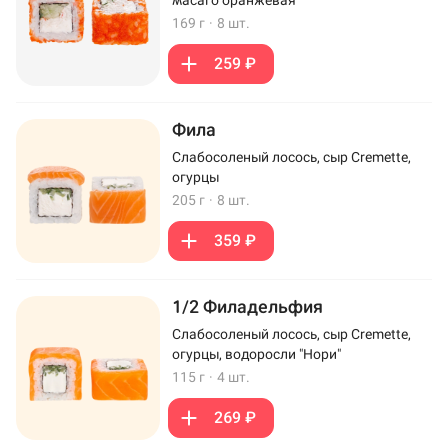
169 г
·
8 шт.
259 ₽
Фила
Слабосоленый лосось, сыр Cremette,
огурцы
205 г
·
8 шт.
359 ₽
1/2 Филадельфия
Слабосоленый лосось, сыр Cremette,
огурцы, водоросли "Нори"
115 г
·
4 шт.
269 ₽