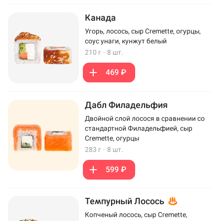
Канада
Угорь, лосось, сыр Cremette, огурцы,
соус унаги, кунжут белый
210 г
·
8 шт.
469 ₽
Дабл Филадельфия
Двойной слой лосося в сравнении со
стандартной Филадельфией, сыр
Cremette, огурцы
283 г
·
8 шт.
599 ₽
Темпурный Лосось
Копченый лосось, сыр Cremette,