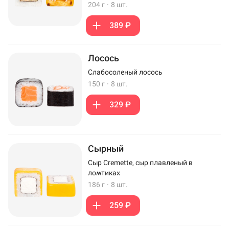
204 г
·
8 шт.
389 ₽
Лосось
Слабосоленый лосось
150 г
·
8 шт.
329 ₽
Сырный
Сыр Cremette, сыр плавленый в
ломтиках
186 г
·
8 шт.
259 ₽