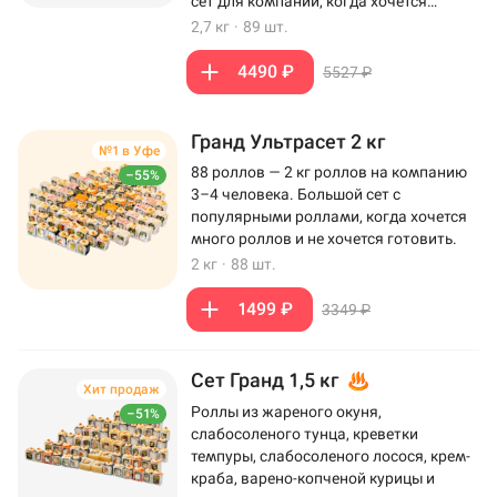
сет для компании, когда хочется
максимум роллов на столе.
2,7 кг
·
89 шт.
4490 ₽
5527 ₽
Гранд Ультрасет 2 кг
№1 в Уфе
88 роллов — 2 кг роллов на компанию
–55%
3–4 человека. Большой сет с
популярными роллами, когда хочется
много роллов и не хочется готовить.
2 кг
·
88 шт.
1499 ₽
3349 ₽
Сет Гранд 1,5 кг
Хит продаж
Роллы из жареного окуня,
–51%
слабосоленого тунца, креветки
темпуры, слабосоленого лосося, крем-
краба, варено-копченой курицы и