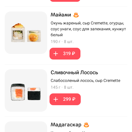
Майами
Окунь жареный, сыр Cremette, огурцы,
соус унаги, соус для запекания, кунжут
белый
190 г
·
8 шт.
319 ₽
Сливочный Лосось
Слабосоленый лосось, сыр Cremette
145 г
·
8 шт.
299 ₽
Мадагаскар