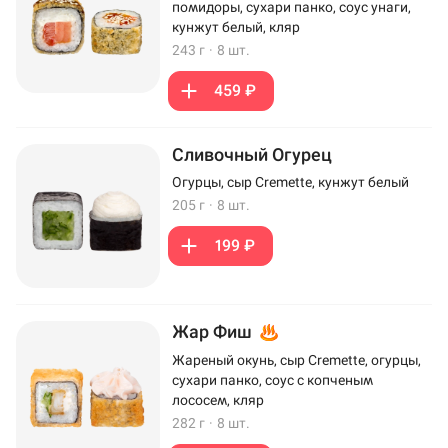
помидоры, сухари панко, соус унаги,
кунжут белый, кляр
243 г
·
8 шт.
459 ₽
Сливочный Огурец
Огурцы, сыр Cremette, кунжут белый
205 г
·
8 шт.
199 ₽
Жар Фиш
Жареный окунь, сыр Cremette, огурцы,
сухари панко, соус с копченым
лососем, кляр
282 г
·
8 шт.