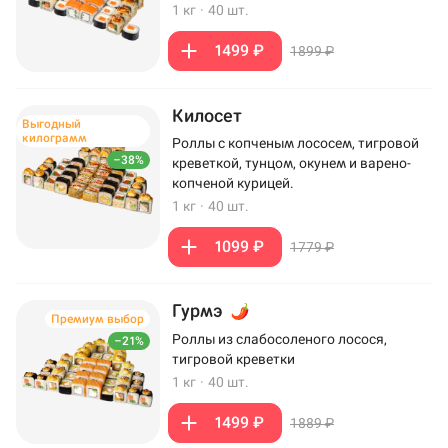
1 кг
·
40 шт.
1499 ₽
1899 ₽
Килосет
Выгодный
килограмм
Роллы с копченым лососем, тигровой
–38%
креветкой, тунцом, окунем и варено-
копченой курицей.
1 кг
·
40 шт.
1099 ₽
1779 ₽
Гурмэ
Премиум выбор
Роллы из слабосоленого лосося,
–21%
тигровой креветки
1 кг
·
40 шт.
1499 ₽
1889 ₽