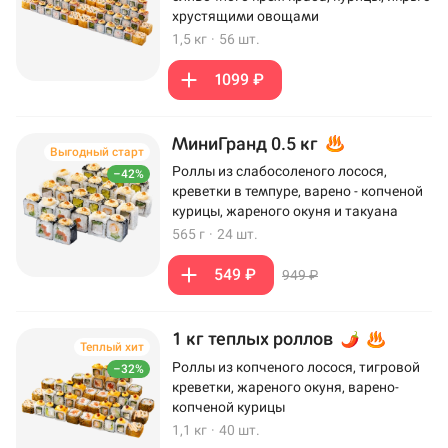
хрустящими овощами
1,5 кг
·
56 шт.
1099 ₽
МиниГранд 0.5 кг
Выгодный старт
Роллы из слабосоленого лосося,
–42%
креветки в темпуре, варено - копченой
курицы, жареного окуня и такуана
565 г
·
24 шт.
549 ₽
949 ₽
1 кг теплых роллов
Теплый хит
Роллы из копченого лосося, тигровой
–32%
креветки, жареного окуня, варено-
копченой курицы
1,1 кг
·
40 шт.