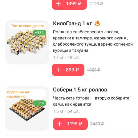
1399 ₽
2199 ₽
КилоГранд 1 кг
Топ за свои деньги
Роллы из слабосоленого лосося,
–53%
креветки в темпуре, жареного окуня ,
слабосоленого тунца, варено-копчёной
курицы и такуана
1,1 кг
·
48 шт.
899 ₽
1929 ₽
Собери 1,5 кг роллов
Идеально на
компанию
Часть сета готова — вторую соберите
–51%
сами, как нравится
1,5 кг
·
64 шт.
1199 ₽
2450 ₽