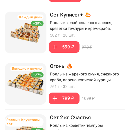
Сет Куписет+
Каждый день
Роллы из слабосоленого лосося,
–39%
креветки темпуры и крем-краба.
502 г
·
20 шт.
599 ₽
978 ₽
Огонь
Выгодно и вкусно
Роллы из жареного окуня, снежного
–27%
краба, варено-копченой курицы
761 г
·
32 шт.
799 ₽
1099 ₽
Сет 2 кг Счастья
Роллы + Кручитосы
Хот
Роллы из креветки темпуры,