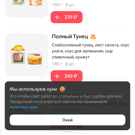
199 г
·
8 шт.
239 ₽
Полный Тунец
Слабосоленый тунец, лист салата, соус
унаги, соус для запекания, сыр
сливочный, кунжут
190 г
·
8 шт.
349 ₽
Мы используем куки
Сочная креветка
Это чтобы сайт работал стабильно и был удобен для вас.
Продолжая пользоваться сайтом вы принимаете
Креветка в темпуре, лист салата, соус
политику куки
для запекания
172 г
·
8 шт.
Окей
349 ₽