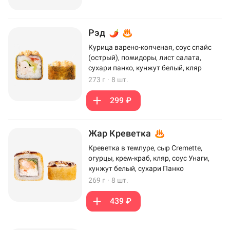
Рэд
Курица варено-копченая, соус спайс
(острый), помидоры, лист салата,
сухари панко, кунжут белый, кляр
273 г
·
8 шт.
299 ₽
Жар Креветка
Креветка в темпуре, сыр Cremette,
огурцы, крем-краб, кляр, соус Унаги,
кунжут белый, сухари Панко
269 г
·
8 шт.
439 ₽