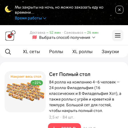
Мы закрыты на ночь, но можно заказать еду ко
времени...
Время работы
Доставка
~ 52 мин
·
Самовывоз
~ 26 мин
Выбрать способ получения
ая еда
XL сеты
Роллы
XL роллы
Закуски
Сет Полный стол
Накроет весь стол
84 ролла на компанию 4–6 человек —
–22%
24 ролла Филадельфия (16
классических и 8 Филадельфия Хот), а
также роллы с угрём и креветкой в
темпуре. Большой сет для гостей,
чтобы накрыть полный стол.
2,5 кг
·
84 шт.