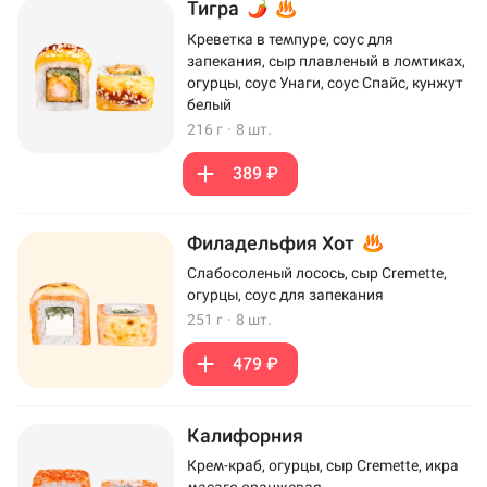
Тигра
Креветка в темпуре, соус для
запекания, сыр плавленый в ломтиках,
огурцы, соус Унаги, соус Спайс, кунжут
белый
216 г
·
8 шт.
389 ₽
Филадельфия Хот
Слабосоленый лосось, сыр Cremette,
огурцы, соус для запекания
251 г
·
8 шт.
479 ₽
Калифорния
Крем-краб, огурцы, сыр Cremette, икра
масаго оранжевая