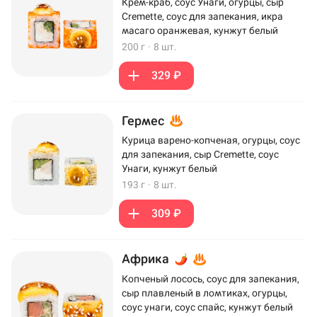
Крем-краб, соус Унаги, огурцы, сыр
Cremette, соус для запекания, икра
масаго оранжевая, кунжут белый
200 г
·
8 шт.
329 ₽
Гермес
Курица варено-копченая, огурцы, соус
для запекания, сыр Cremette, соус
Унаги, кунжут белый
193 г
·
8 шт.
309 ₽
Африка
Копченый лосось, соус для запекания,
сыр плавленый в ломтиках, огурцы,
соус унаги, соус спайс, кунжут белый