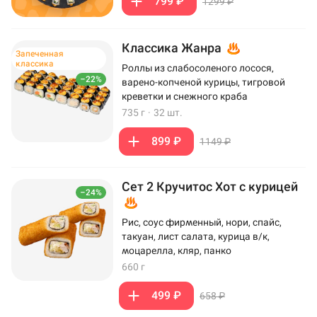
799 ₽
1299 ₽
Классика Жанра
Запеченная
классика
Роллы из слабосоленого лосося,
–22%
варено-копченой курицы, тигровой
креветки и снежного краба
735 г
·
32 шт.
899 ₽
1149 ₽
Сет 2 Кручитос Хот с курицей
–24%
Рис, соус фирменный, нори, спайс,
такуан, лист салата, курица в/к,
моцарелла, кляр, панко
660 г
499 ₽
658 ₽