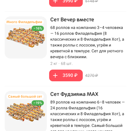
3990 ₽
5148 ₽
Сет Вечер вместе
Много Филадельфии
68 роллов на компанию 3–4 человека
–16%
— 16 роллов Филадельфия (8
классических и 8 Филадельфия Хот), а
также роллы с лососем, угрём и
креветкой в темпуре. Сет для уютного
вечера с близкими.
2 кг
·
68 шт.
3590 ₽
4270 ₽
Сет Фудзияма MAX
Самый большой сет
89 роллов на компанию 6–8 человек —
–19%
24 ролла Филадельфия (16
классических и 8 Филадельфия Хот), а
также роллы с лососем, угрём и
креветкой в темпуре. Самый большой