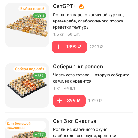
СетGPT+
Выбор гостей
Роллы из варено-копченой курицы,
–39%
крем-краба, слабосоленого лосося,
креветки темпуры
1,5 кг
·
60 шт.
1399 ₽
2293 ₽
Собери 1 кг роллов
Собери под себя
Часть сета готова — вторую соберите
–53%
сами, как нравится
1 кг
·
44 шт.
899 ₽
1929 ₽
Сет 3 кг Счастья
Для большой
компании
Роллы из жаренного окуня,
–47%
слабосоленого окуня, креветки