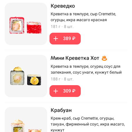
Креведко
Креветка в темпуре, сыр Cremette,
огурцы, икра масаго красная
181 г
·
8 шт.
389 ₽
Мини Креветка Хот
Креветка в темпуре, огурец соус для
запекания, соус унаги, кунжут белый
188 г
·
8 шт.
309 ₽
Крабуан
Крем-краб, сыр Cremette, огурцы,
такуан, фирменный соус, икра масаго,
кунжут