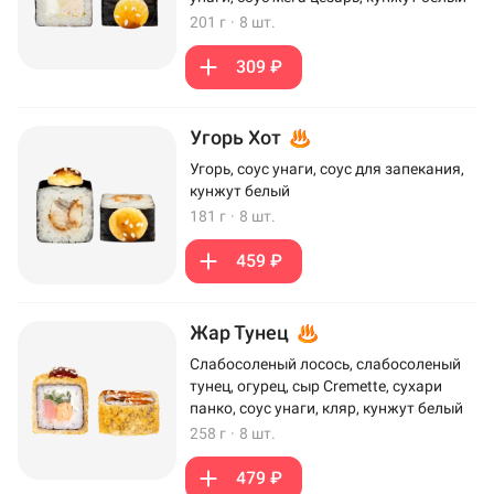
201 г
·
8 шт.
309 ₽
Угорь Хот
Угорь, соус унаги, соус для запекания,
кунжут белый
181 г
·
8 шт.
459 ₽
Жар Тунец
Слабосоленый лосось, слабосоленый
тунец, огурец, сыр Cremette, сухари
панко, соус унаги, кляр, кунжут белый
258 г
·
8 шт.
479 ₽