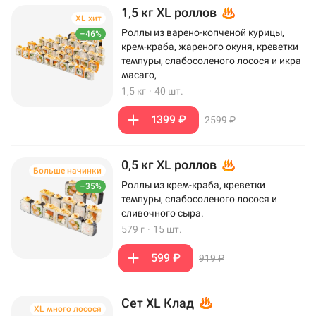
1,5 кг XL роллов
XL хит
Роллы из варено-копченой курицы,
–46%
крем-краба, жареного окуня, креветки
темпуры, слабосоленого лосося и икра
масаго,
1,5 кг
·
40 шт.
1399 ₽
2599 ₽
0,5 кг XL роллов
Больше начинки
Роллы из крем-краба, креветки
–35%
темпуры, слабосоленого лосося и
сливочного сыра.
579 г
·
15 шт.
599 ₽
919 ₽
Сет XL Клад
XL много лосося