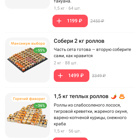
такуана.
1,5 кг
·
64 шт.
1199 ₽
2450 ₽
Собери 2 кг роллов
Максимум выбора
Часть сета готова — вторую соберите
–55%
сами, как нравится
2 кг
·
88 шт.
1499 ₽
3349 ₽
1,5 кг теплых роллов
Горячий фаворит
Роллы из слабосоленого лосося,
–36%
тигровой креветки, жареного окуня,
варено-копченой курицы, снежного
краба
1,5 кг
·
56 шт.