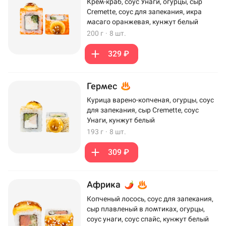
Крем-краб, соус Унаги, огурцы, сыр
Cremette, соус для запекания, икра
масаго оранжевая, кунжут белый
200 г
·
8 шт.
329 ₽
Гермес
Курица варено-копченая, огурцы, соус
для запекания, сыр Cremette, соус
Унаги, кунжут белый
193 г
·
8 шт.
309 ₽
Африка
Копченый лосось, соус для запекания,
сыр плавленый в ломтиках, огурцы,
соус унаги, соус спайс, кунжут белый