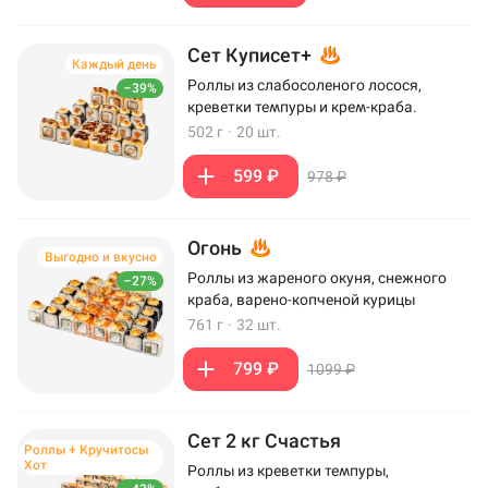
Сет Куписет+
Каждый день
Роллы из слабосоленого лосося,
–39%
креветки темпуры и крем-краба.
502 г
·
20 шт.
599 ₽
978 ₽
Огонь
Выгодно и вкусно
Роллы из жареного окуня, снежного
–27%
краба, варено-копченой курицы
761 г
·
32 шт.
799 ₽
1099 ₽
Сет 2 кг Счастья
Роллы + Кручитосы
Хот
Роллы из креветки темпуры,