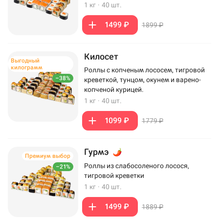
1 кг
·
40 шт.
1499 ₽
1899 ₽
Килосет
Выгодный
килограмм
Роллы с копченым лососем, тигровой
–38%
креветкой, тунцом, окунем и варено-
копченой курицей.
1 кг
·
40 шт.
1099 ₽
1779 ₽
Гурмэ
Премиум выбор
Роллы из слабосоленого лосося,
–21%
тигровой креветки
1 кг
·
40 шт.
1499 ₽
1889 ₽