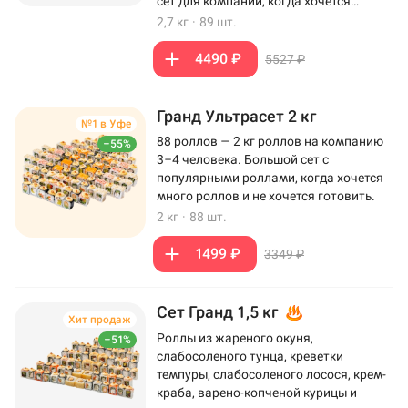
сет для компании, когда хочется
максимум роллов на столе.
2,7 кг
·
89 шт.
4490 ₽
5527 ₽
Гранд Ультрасет 2 кг
№1 в Уфе
88 роллов — 2 кг роллов на компанию
–55%
3–4 человека. Большой сет с
популярными роллами, когда хочется
много роллов и не хочется готовить.
2 кг
·
88 шт.
1499 ₽
3349 ₽
Сет Гранд 1,5 кг
Хит продаж
Роллы из жареного окуня,
–51%
слабосоленого тунца, креветки
темпуры, слабосоленого лосося, крем-
краба, варено-копченой курицы и