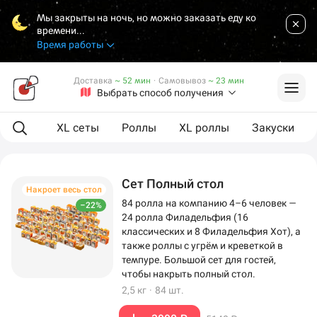
Мы закрыты на ночь, но можно заказать еду ко
времени...
Время работы
Доставка
~ 52 мин
·
Самовывоз
~ 23 мин
Выбрать способ получения
ая еда
XL сеты
Роллы
XL роллы
Закуски
Сет Полный стол
Накроет весь стол
84 ролла на компанию 4–6 человек —
–22%
24 ролла Филадельфия (16
классических и 8 Филадельфия Хот), а
также роллы с угрём и креветкой в
темпуре. Большой сет для гостей,
чтобы накрыть полный стол.
2,5 кг
·
84 шт.