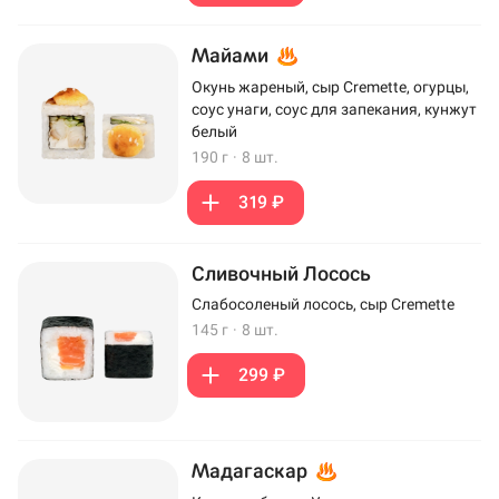
Майами
Окунь жареный, сыр Cremette, огурцы,
соус унаги, соус для запекания, кунжут
белый
190 г
·
8 шт.
319 ₽
Сливочный Лосось
Слабосоленый лосось, сыр Cremette
145 г
·
8 шт.
299 ₽
Мадагаскар