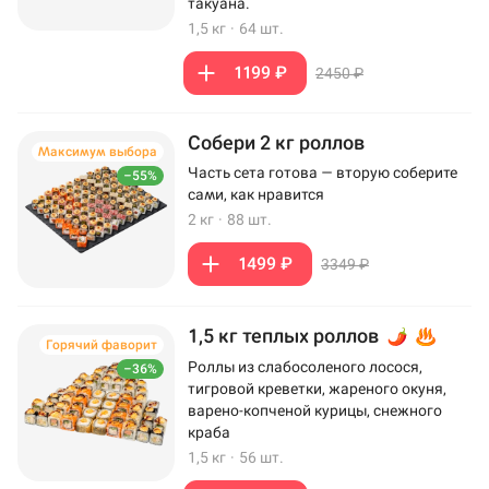
такуана.
1,5 кг
·
64 шт.
1199 ₽
2450 ₽
Собери 2 кг роллов
Максимум выбора
Часть сета готова — вторую соберите
–55%
сами, как нравится
2 кг
·
88 шт.
1499 ₽
3349 ₽
1,5 кг теплых роллов
Горячий фаворит
Роллы из слабосоленого лосося,
–36%
тигровой креветки, жареного окуня,
варено-копченой курицы, снежного
краба
1,5 кг
·
56 шт.