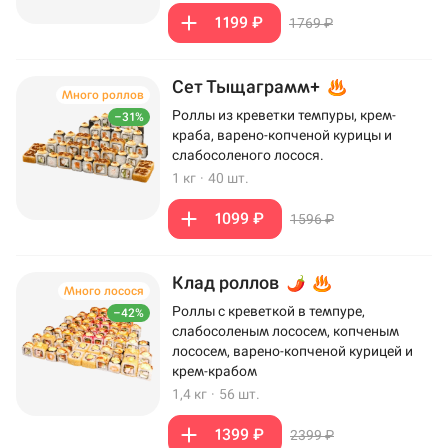
1199 ₽
1769 ₽
Сет Тыщаграмм+
Много роллов
Роллы из креветки темпуры, крем-
–31%
краба, варено-копченой курицы и
слабосоленого лосося.
1 кг
·
40 шт.
1099 ₽
1596 ₽
Клад роллов
Много лосося
Роллы с креветкой в темпуре,
–42%
слабосоленым лососем, копченым
лососем, варено-копченой курицей и
крем-крабом
1,4 кг
·
56 шт.
1399 ₽
2399 ₽