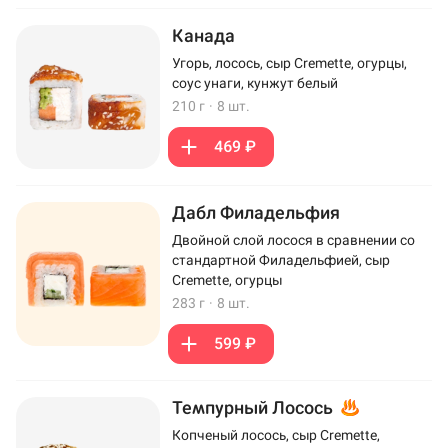
Канада
Угорь, лосось, сыр Cremette, огурцы,
соус унаги, кунжут белый
210 г
·
8 шт.
469 ₽
Дабл Филадельфия
Двойной слой лосося в сравнении со
стандартной Филадельфией, сыр
Cremette, огурцы
283 г
·
8 шт.
599 ₽
Темпурный Лосось
Копченый лосось, сыр Cremette,