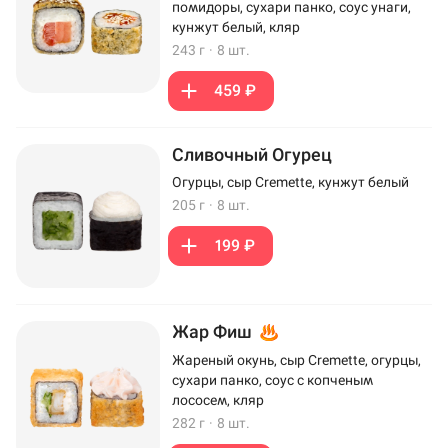
помидоры, сухари панко, соус унаги,
кунжут белый, кляр
243 г
·
8 шт.
459 ₽
Сливочный Огурец
Огурцы, сыр Cremette, кунжут белый
205 г
·
8 шт.
199 ₽
Жар Фиш
Жареный окунь, сыр Cremette, огурцы,
сухари панко, соус с копченым
лососем, кляр
282 г
·
8 шт.