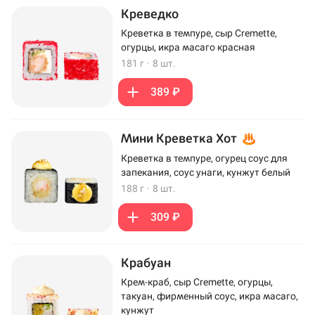
Креведко
Креветка в темпуре, сыр Cremette,
огурцы, икра масаго красная
181 г
·
8 шт.
389 ₽
Мини Креветка Хот
Креветка в темпуре, огурец соус для
запекания, соус унаги, кунжут белый
188 г
·
8 шт.
309 ₽
Крабуан
Крем-краб, сыр Cremette, огурцы,
такуан, фирменный соус, икра масаго,
кунжут