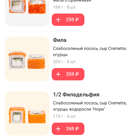
169 г
·
8 шт.
259 ₽
Фила
Слабосоленый лосось, сыр Cremette,
огурцы
205 г
·
8 шт.
359 ₽
1/2 Филадельфия
Слабосоленый лосось, сыр Cremette,
огурцы, водоросли "Нори"
115 г
·
4 шт.
269 ₽