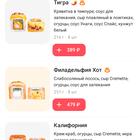
Тигра
Креветка в темпуре, соус для
запекания, сыр плавленый в ломтиках,
огурцы, соус Унаги, соус Спайс, кунжут
белый
216 г
·
8 шт.
389 ₽
Филадельфия Хот
Слабосоленый лосось, сыр Cremette,
огурцы, соус для запекания
251 г
·
8 шт.
479 ₽
Калифорния
Крем-краб, огурцы, сыр Cremette, икра
масаго оранжевая