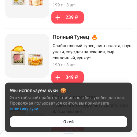
199 г
·
8 шт.
239 ₽
Полный Тунец
Слабосоленый тунец, лист салата, соус
унаги, соус для запекания, сыр
сливочный, кунжут
190 г
·
8 шт.
349 ₽
Мы используем куки
Сочная креветка
Это чтобы сайт работал стабильно и был удобен для вас.
Продолжая пользоваться сайтом вы принимаете
Креветка в темпуре, лист салата, соус
политику куки
для запекания
172 г
·
8 шт.
Окей
349 ₽