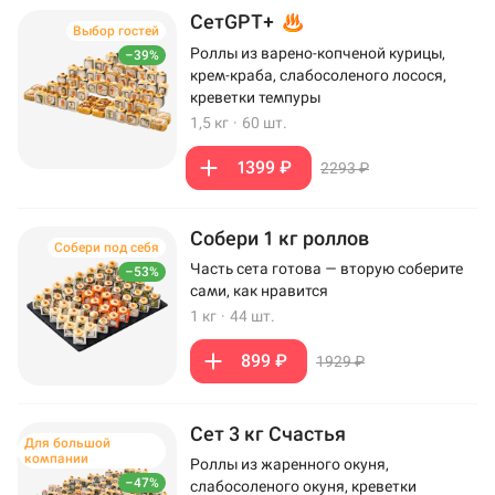
СетGPT+
Выбор гостей
Роллы из варено-копченой курицы,
–39%
крем-краба, слабосоленого лосося,
креветки темпуры
1,5 кг
·
60 шт.
1399 ₽
2293 ₽
Собери 1 кг роллов
Собери под себя
Часть сета готова — вторую соберите
–53%
сами, как нравится
1 кг
·
44 шт.
899 ₽
1929 ₽
Сет 3 кг Счастья
Для большой
компании
Роллы из жаренного окуня,
–47%
слабосоленого окуня, креветки