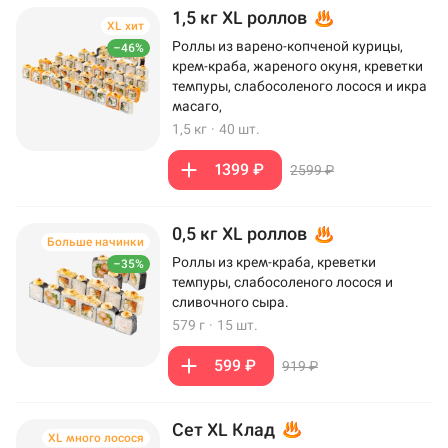
1,5 кг XL роллов
XL хит
Роллы из варено-копченой курицы,
–46%
крем-краба, жареного окуня, креветки
темпуры, слабосоленого лосося и икра
масаго,
1,5 кг
·
40 шт.
1399 ₽
2599 ₽
0,5 кг XL роллов
Больше начинки
Роллы из крем-краба, креветки
–35%
темпуры, слабосоленого лосося и
сливочного сыра.
579 г
·
15 шт.
599 ₽
919 ₽
Сет XL Клад
XL много лосося