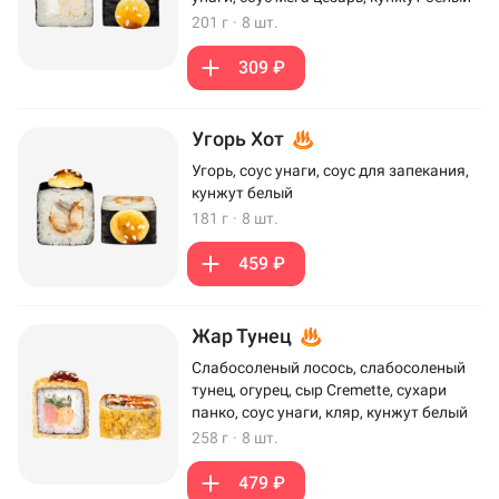
201 г
·
8 шт.
309 ₽
Угорь Хот
Угорь, соус унаги, соус для запекания,
кунжут белый
181 г
·
8 шт.
459 ₽
Жар Тунец
Слабосоленый лосось, слабосоленый
тунец, огурец, сыр Cremette, сухари
панко, соус унаги, кляр, кунжут белый
258 г
·
8 шт.
479 ₽