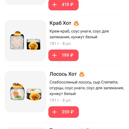
419 ₽
Краб Хот
Крем-краб, соус унаги, соус для
запекания, кунжут белый
181 г
·
8 шт.
199 ₽
Лосось Хот
Слабосоленый лосось, сыр Cremette,
огурцы, соус унаги, соус для запекания,
кунжут белый
191 г
·
8 шт.
359 ₽