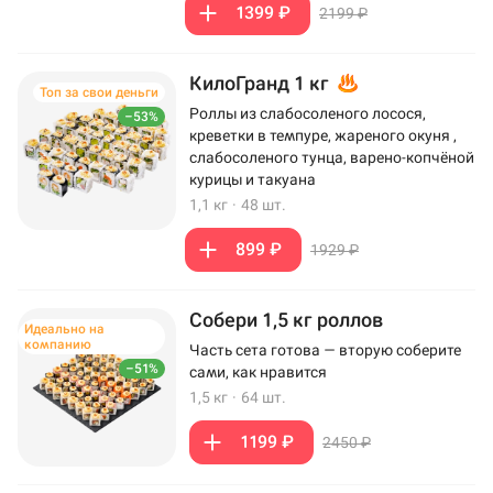
1399 ₽
2199 ₽
КилоГранд 1 кг
Топ за свои деньги
Роллы из слабосоленого лосося,
–53%
креветки в темпуре, жареного окуня ,
слабосоленого тунца, варено-копчёной
курицы и такуана
1,1 кг
·
48 шт.
899 ₽
1929 ₽
Собери 1,5 кг роллов
Идеально на
компанию
Часть сета готова — вторую соберите
–51%
сами, как нравится
1,5 кг
·
64 шт.
1199 ₽
2450 ₽