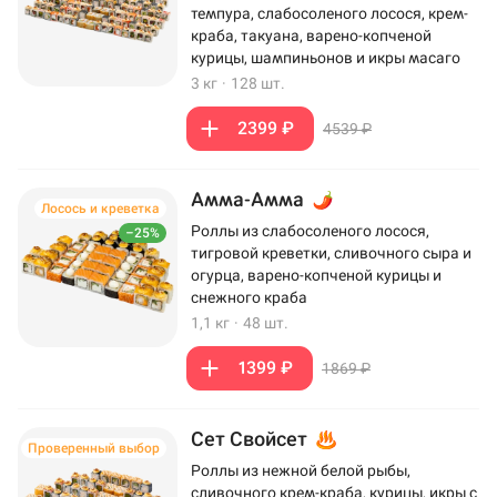
темпура, слабосоленого лосося, крем-
краба, такуана, варено-копченой
курицы, шампиньонов и икры масаго
3 кг
·
128 шт.
2399 ₽
4539 ₽
Амма-Амма
Лосось и креветка
Роллы из слабосоленого лосося,
–25%
тигровой креветки, сливочного сыра и
огурца, варено-копченой курицы и
снежного краба
1,1 кг
·
48 шт.
1399 ₽
1869 ₽
Сет Свойсет
Проверенный выбор
Роллы из нежной белой рыбы,
сливочного крем-краба, курицы, икры с