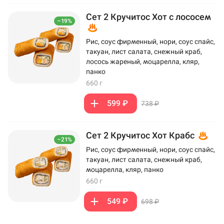
Сет 2 Кручитос Хот с лососем
–19%
Рис, соус фирменный, нори, соус спайс,
такуан, лист салата, снежный краб,
лосось жареный, моцарелла, кляр,
панко
660 г
599 ₽
738 ₽
Сет 2 Кручитос Хот Крабс
–21%
Рис, соус фирменный, нори, соус спайс,
такуан, лист салата, снежный краб,
моцарелла, кляр, панко
660 г
549 ₽
698 ₽