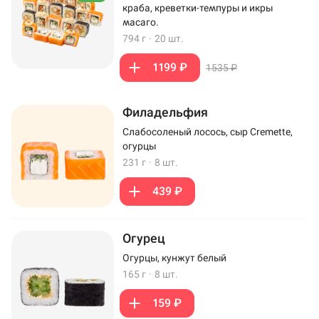
краба, креветки-темпуры и икры
масаго.
794 г
·
20 шт.
1199 ₽
1535 ₽
Филадельфия
Слабосоленый лосось, сыр Cremette,
огурцы
231 г
·
8 шт.
439 ₽
Огурец
Огурцы, кунжут белый
165 г
·
8 шт.
159 ₽