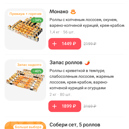
Монако
Премиум + горячее
Роллы с копченым лососем, окунем,
–34%
варено-копченой курицей, крем-крабом
1,4 кг
·
56 шт.
1449 ₽
2199 ₽
Запас роллов
Запас надолго
Роллы с креветкой в темпуре,
–40%
слабосоленым лососем, жареным
лососем, крем-крабом, варено-
копченой курицей и огурцами
2 кг
·
80 шт.
1899 ₽
3169 ₽
Собери сет, 5 роллов
Больше выбора