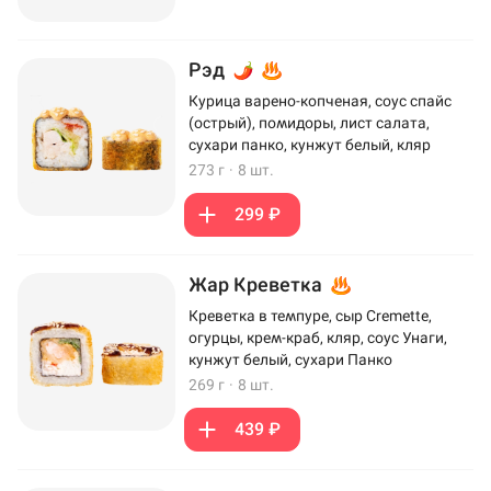
Рэд
Курица варено-копченая, соус спайс
(острый), помидоры, лист салата,
сухари панко, кунжут белый, кляр
273 г
·
8 шт.
299 ₽
Жар Креветка
Креветка в темпуре, сыр Cremette,
огурцы, крем-краб, кляр, соус Унаги,
кунжут белый, сухари Панко
269 г
·
8 шт.
439 ₽