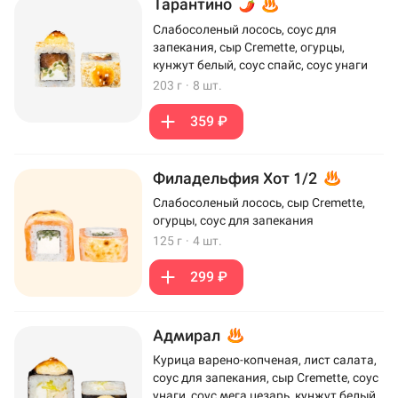
Тарантино
Слабосоленый лосось, соус для
запекания, сыр Cremette, огурцы,
кунжут белый, соус спайс, соус унаги
203 г
·
8 шт.
359 ₽
Филадельфия Хот 1/2
Слабосоленый лосось, сыр Cremette,
огурцы, соус для запекания
125 г
·
4 шт.
299 ₽
Адмирал
Курица варено-копченая, лист салата,
соус для запекания, сыр Cremette, соус
унаги, соус мега цезарь, кунжут белый