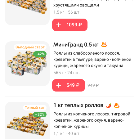
хрустящими овощами
1,5 кг
·
56 шт.
1099 ₽
МиниГранд 0.5 кг
Выгодный старт
Роллы из слабосоленого лосося,
–42%
креветки в темпуре, варено - копченой
курицы, жареного окуня и такуана
565 г
·
24 шт.
549 ₽
949 ₽
1 кг теплых роллов
Теплый хит
Роллы из копченого лосося, тигровой
–32%
креветки, жареного окуня, варено-
копченой курицы
1,1 кг
·
40 шт.