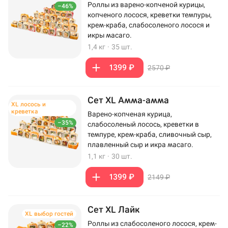
Роллы из варено-копченой курицы,
–46%
копченого лосося, креветки темпуры,
крем-краба, слабосоленого лосося и
икры масаго.
1,4 кг
·
35 шт.
1399 ₽
2570 ₽
Сет XL Амма-амма
XL лосось и
креветка
Варено-копченая курица,
–35%
слабосоленый лосось, креветки в
темпуре, крем-краба, сливочный сыр,
плавленный сыр и икра масаго.
1,1 кг
·
30 шт.
1399 ₽
2149 ₽
Сет XL Лайк
XL выбор гостей
Роллы из слабосоленого лосося, крем-
–22%