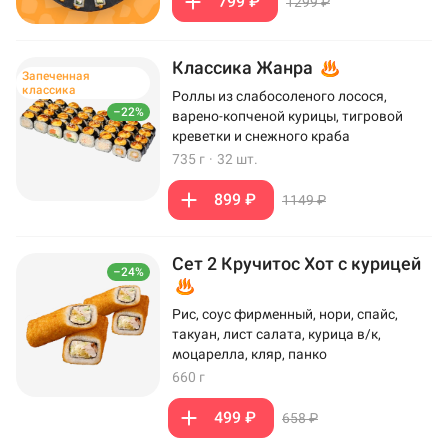
799 ₽
1299 ₽
Классика Жанра
Запеченная
классика
Роллы из слабосоленого лосося,
–22%
варено-копченой курицы, тигровой
креветки и снежного краба
735 г
·
32 шт.
899 ₽
1149 ₽
Сет 2 Кручитос Хот с курицей
–24%
Рис, соус фирменный, нори, спайс,
такуан, лист салата, курица в/к,
моцарелла, кляр, панко
660 г
499 ₽
658 ₽