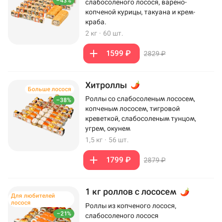
–43%
слабосоленого лосося, варено-
копченой курицы, такуана и крем-
краба.
2 кг
·
60 шт.
1599 ₽
2829 ₽
Хитроллы
Больше лосося
Роллы со слабосоленым лососем,
–38%
копченым лососем, тигровой
креветкой, слабосоленым тунцом,
угрем, окунем
1,5 кг
·
56 шт.
1799 ₽
2879 ₽
1 кг роллов с лососем
Для любителей
лосося
Роллы из копченого лосося,
–21%
слабосоленого лосося