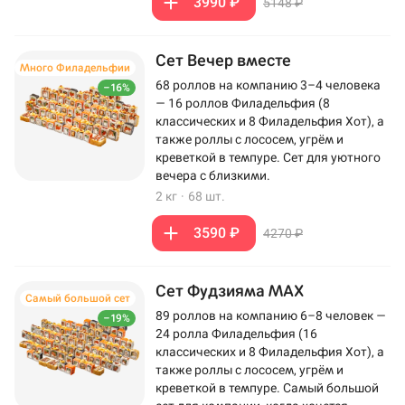
3990 ₽
5148 ₽
Сет Вечер вместе
Много Филадельфии
68 роллов на компанию 3–4 человека
–16%
— 16 роллов Филадельфия (8
классических и 8 Филадельфия Хот), а
также роллы с лососем, угрём и
креветкой в темпуре. Сет для уютного
вечера с близкими.
2 кг
·
68 шт.
3590 ₽
4270 ₽
Сет Фудзияма MAX
Самый большой сет
89 роллов на компанию 6–8 человек —
–19%
24 ролла Филадельфия (16
классических и 8 Филадельфия Хот), а
также роллы с лососем, угрём и
креветкой в темпуре. Самый большой