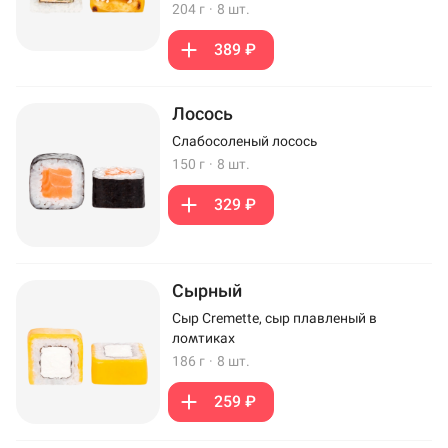
204 г
·
8 шт.
389 ₽
Лосось
Слабосоленый лосось
150 г
·
8 шт.
329 ₽
Сырный
Сыр Cremette, сыр плавленый в
ломтиках
186 г
·
8 шт.
259 ₽