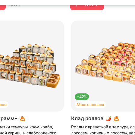
₽
1099 ₽
1869 ₽
199 ₽
299 ₽
–42%
лов
Много лосося
грамм+
Клад роллов
ветки темпуры, крем-краба,
Роллы с креветкой в темпуре, 
ной курицы и слабосоленого
лососем, копченым лососем, ва