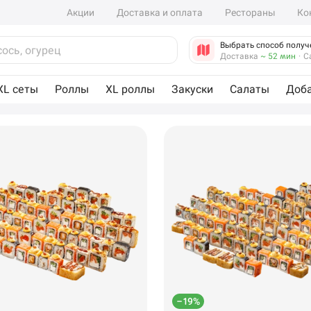
Акции
Доставка и оплата
Рестораны
Ко
Выбрать способ получ
Доставка
~ 52 мин
·
С
XL сеты
Роллы
XL роллы
Закуски
Салаты
Доб
–19%