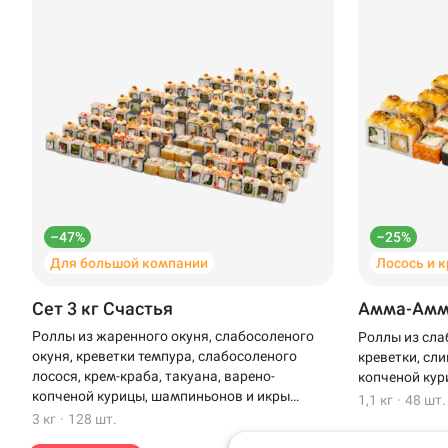
–47%
–25%
Для большой компании
Лосось и 
Доставка
Уфа
Сет 3 кг Счастья
Амма-Ам
Иглино
Роллы из жаренного окуня, слабосоленого
Роллы из сла
окуня, креветки темпура, слабосоленого
креветки, сли
Выбрать ресторан
Нагаево
лосося, крем-краба, такуана, варено-
копченой кур
копченой курицы, шампиньонов и икры
1,1 кг
·
48 шт.
Пермь
масаго
3 кг
·
128 шт.