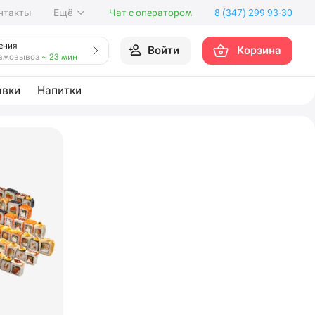
нтакты
Ещё
Чат с оператором
8 (347) 299 93-30
ения
Войти
Корзина
амовывоз
~ 23 мин
авки
Напитки