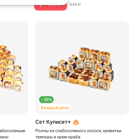
549 ₽
949 ₽
–39%
Каждый день
Сет Куписет+
слабосоленым
Роллы из слабосоленого лосося, креветки
рено-
темпуры и крем-краба.