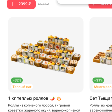
1399 
2399 ₽
4539 ₽
Анапа
Иглино
Ижевск
Крымск
Кудрово
Нагаево
Новороссийск
–32%
–31%
Новый Уренгой
Теплый хит
Много рол
Пермь
1 кг теплых роллов
Сет Тыща
Салават
Роллы из копченого лосося, тигровой
Роллы из кре
креветки, жареного окуня, варено-копченой
варено-копче