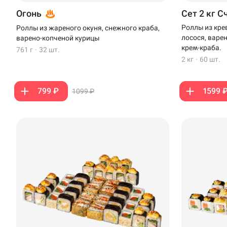
Огонь
Сет 2 кг С
Роллы из кре
Роллы из жареного окуня, снежного краба,
лосося, варе
варено-копченой курицы
крем-краба.
761 г
·
32 шт.
2 кг
·
60 шт.
799 ₽
1599 
1099 ₽