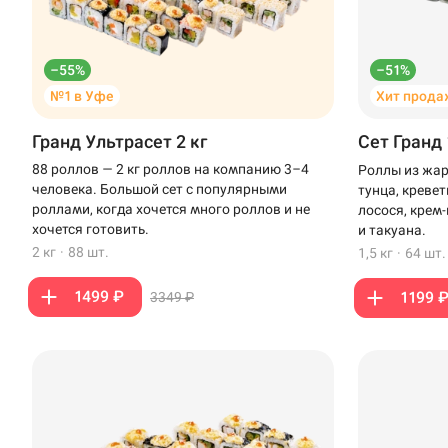
–55%
–51%
№1 в Уфе
Хит прода
Гранд Ультрасет 2 кг
Сет Гранд 
88 роллов — 2 кг роллов на компанию 3–4
Роллы из жар
человека. Большой сет с популярными
тунца, креве
роллами, когда хочется много роллов и не
лосося, крем
хочется готовить.
и такуана.
2 кг
·
88 шт.
1,5 кг
·
64 шт.
1499 ₽
1199 
3349 ₽