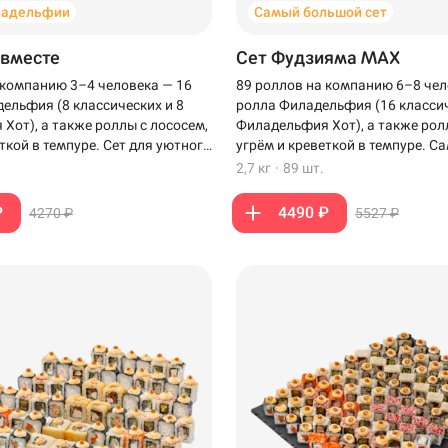
ладельфии
Самый большой сет
 вместе
Сет Фудзияма MAX
 компанию 3–4 человека — 16
89 роллов на компанию 6–8 чел
ельфия (8 классических и 8
ролла Филадельфия (16 классич
Хот), а также роллы с лососем,
Филадельфия Хот), а также рол
ткой в темпуре. Сет для уютного
угрём и креветкой в темпуре. 
зкими.
сет для компании, когда хочет
2,7 кг
·
89 шт.
роллов на столе.
₽
4490 ₽
4270 ₽
5527 ₽