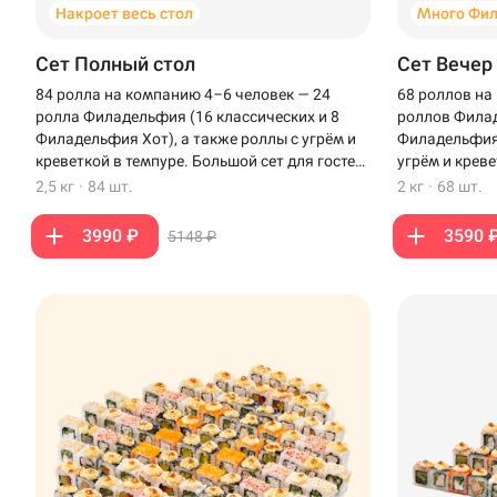
Накроет весь стол
Много Фи
Сет Полный стол
Сет Вечер
84 ролла на компанию 4–6 человек — 24
68 роллов на
ролла Филадельфия (16 классических и 8
роллов Филад
Филадельфия Хот), а также роллы с угрём и
Филадельфия 
креветкой в темпуре. Большой сет для гостей,
угрём и креве
чтобы накрыть полный стол.
вечера с бли
2,5 кг
·
84 шт.
2 кг
·
68 шт.
3990 ₽
3590 
5148 ₽