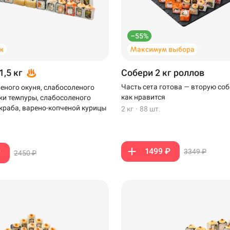
–55%
ж
Максимум выбора
1,5 кг
Собери 2 кг роллов
Часть сета готова — вторую соб
еного окуня, слабосоленого
как нравится
тки темпуры, слабосоленого
-краба, варено-копченой курицы
2 кг
·
88 шт.
1499 ₽
3349 ₽
₽
2450 ₽