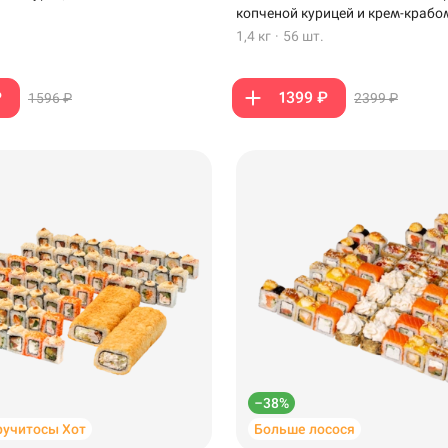
копченой курицей и крем-крабо
1,4 кг
·
56 шт.
₽
1399 ₽
1596 ₽
2399 ₽
–38%
ручитосы Хот
Больше лосося