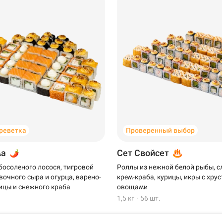
Уфа
креветка
Проверенный выбор
Самовывоз
ма
Сет Свойсет
босоленого лосося, тигровой
Роллы из нежной белой рыбы, 
вочного сыра и огурца, варено-
крем-краба, курицы, икры с хр
ицы и снежного краба
овощами
1,5 кг
·
56 шт.