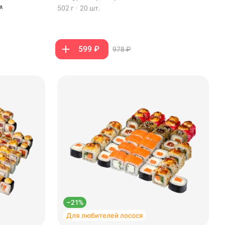
м
502 г
·
20 шт.
599 ₽
978 ₽
–21%
Для любителей лосося