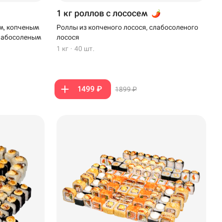
1 кг роллов с лососем
м, копченым
Роллы из копченого лосося, слабосоленого
слабосоленым
лосося
1 кг
·
40 шт.
1499 ₽
1899 ₽