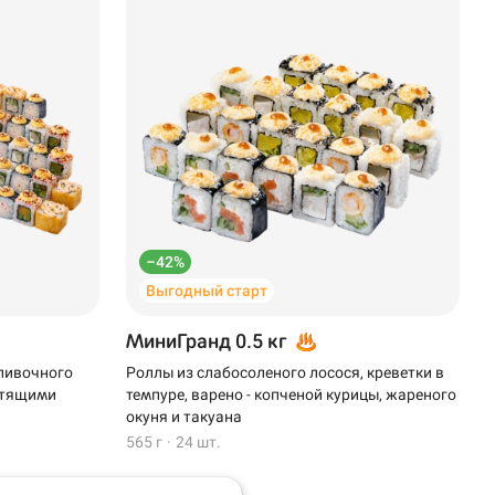
–42%
Выгодный старт
МиниГранд 0.5 кг
сливочного
Роллы из слабосоленого лосося, креветки в
устящими
темпуре, варено - копченой курицы, жареного
окуня и такуана
565 г
·
24 шт.