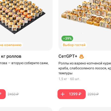
–39%
на компанию
Выбор гостей
 кг роллов
СетGPT+
отова — вторую соберите сами,
Роллы из варено-копченой кури
краба, слабосоленого лосося, к
темпуры
1,5 кг
·
60 шт.
₽
1399 ₽
2450 ₽
2293 ₽