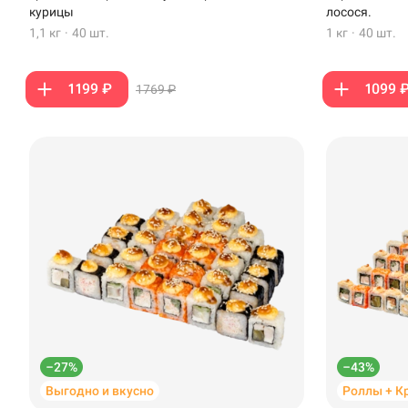
Стерлитамак
курицы
лосося.
1,1 кг
·
40 шт.
1 кг
·
40 шт.
Темрюк
Уфа
1199 ₽
1099 
1769 ₽
Чебоксары
–27%
–43%
Выгодно и вкусно
Роллы + К