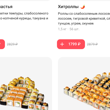
частья
Хитроллы
ветки темпуры, слабосоленого
Роллы со слабосоленым лососе
но-копченой курицы, такуана и
лососем, тигровой креветкой, 
тунцом, угрем, окунем
1,5 кг
·
56 шт.
₽
1799 ₽
2829 ₽
2879 ₽