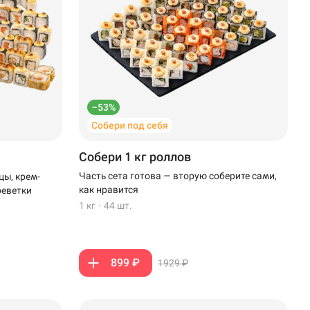
–53%
Собери под себя
Собери 1 кг роллов
Часть сета готова — вторую соберите сами,
цы, крем-
как нравится
реветки
1 кг
·
44 шт.
899 ₽
1929 ₽