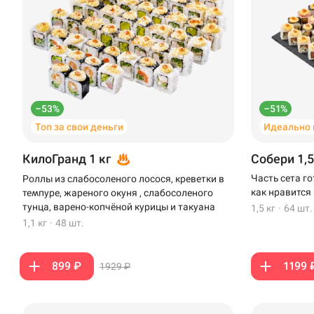
–53%
–51%
Топ за свои деньги
Идеально 
КилоГранд 1 кг
Собери 1,5
Часть сета г
Роллы из слабосоленого лосося, креветки в
как нравится
темпуре, жареного окуня , слабосоленого
тунца, варено-копчёной курицы и такуана
1,5 кг
·
64 шт.
1,1 кг
·
48 шт.
899 ₽
1199 
1929 ₽