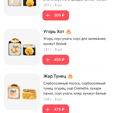
201 г
·
8 шт.
309 ₽
Угорь Хот
Угорь, соус унаги, соус для запекания,
кунжут белый
181 г
·
8 шт.
459 ₽
Жар Тунец
Слабосоленый лосось, слабосоленый
тунец, огурец, сыр Cremette, сухари
панко, соус унаги, кляр, кунжут белый
258 г
·
8 шт.
479 ₽