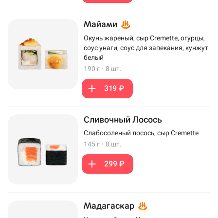
Майами
Окунь жареный, сыр Cremette, огурцы,
соус унаги, соус для запекания, кунжут
белый
190 г
·
8 шт.
319 ₽
Сливочный Лосось
Слабосоленый лосось, сыр Cremette
145 г
·
8 шт.
299 ₽
Мадагаскар