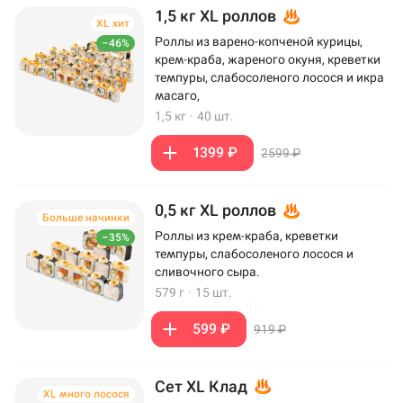
1,5 кг XL роллов
XL хит
Роллы из варено-копченой курицы,
–46%
крем-краба, жареного окуня, креветки
темпуры, слабосоленого лосося и икра
масаго,
1,5 кг
·
40 шт.
1399 ₽
2599 ₽
0,5 кг XL роллов
Больше начинки
Роллы из крем-краба, креветки
–35%
темпуры, слабосоленого лосося и
сливочного сыра.
579 г
·
15 шт.
599 ₽
919 ₽
Сет XL Клад
XL много лосося