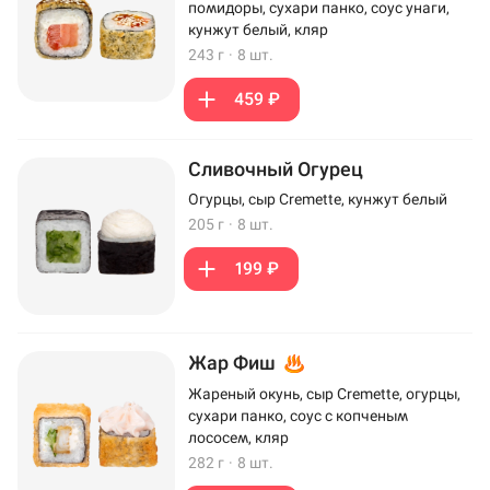
помидоры, сухари панко, соус унаги,
кунжут белый, кляр
243 г
·
8 шт.
459 ₽
Сливочный Огурец
Огурцы, сыр Cremette, кунжут белый
205 г
·
8 шт.
199 ₽
Жар Фиш
Жареный окунь, сыр Cremette, огурцы,
сухари панко, соус с копченым
лососем, кляр
282 г
·
8 шт.