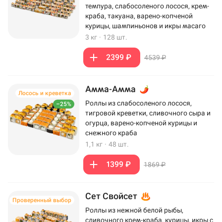
темпура, слабосоленого лосося, крем-
краба, такуана, варено-копченой
курицы, шампиньонов и икры масаго
3 кг
·
128 шт.
2399 ₽
4539 ₽
Амма-Амма
Лосось и креветка
Роллы из слабосоленого лосося,
–25%
тигровой креветки, сливочного сыра и
огурца, варено-копченой курицы и
снежного краба
1,1 кг
·
48 шт.
1399 ₽
1869 ₽
Сет Свойсет
Проверенный выбор
Роллы из нежной белой рыбы,
сливочного крем-краба, курицы, икры с