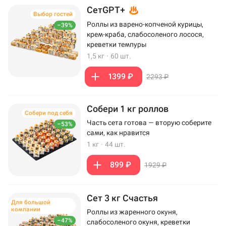
СетGPT+
Выбор гостей
Роллы из варено-копченой курицы,
–39%
крем-краба, слабосоленого лосося,
креветки темпуры
1,5 кг
·
60 шт.
1399 ₽
2293 ₽
Собери 1 кг роллов
Собери под себя
Часть сета готова — вторую соберите
–53%
сами, как нравится
1 кг
·
44 шт.
899 ₽
1929 ₽
Сет 3 кг Счастья
Для большой
компании
Роллы из жаренного окуня,
–47%
слабосоленого окуня, креветки