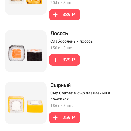
204 г
·
8 шт.
389 ₽
Лосось
Слабосоленый лосось
150 г
·
8 шт.
329 ₽
Сырный
Сыр Cremette, сыр плавленый в
ломтиках
186 г
·
8 шт.
259 ₽