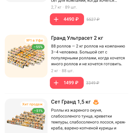
сет для компании, когда хочется
максимум роллов на столе.
2,7 кг
·
89 шт.
4490 ₽
5527 ₽
Гранд Ультрасет 2 кг
№1 в Уфе
88 роллов — 2 кг роллов на компанию
–55%
3–4 человека. Большой сет с
популярными роллами, когда хочется
много роллов и не хочется готовить.
2 кг
·
88 шт.
1499 ₽
3349 ₽
Сет Гранд 1,5 кг
Хит продаж
Роллы из жареного окуня,
–51%
слабосоленого тунца, креветки
темпуры, слабосоленого лосося, крем-
краба, варено-копченой курицы и