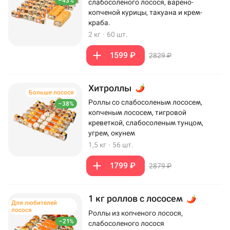
–43%
слабосоленого лосося, варено-
копченой курицы, такуана и крем-
краба.
2 кг
·
60 шт.
1599 ₽
2829 ₽
Хитроллы
Больше лосося
Роллы со слабосоленым лососем,
–38%
копченым лососем, тигровой
креветкой, слабосоленым тунцом,
угрем, окунем
1,5 кг
·
56 шт.
1799 ₽
2879 ₽
1 кг роллов с лососем
Для любителей
лосося
Роллы из копченого лосося,
–21%
слабосоленого лосося