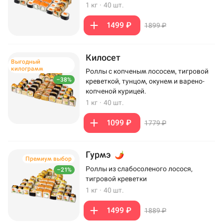
1 кг
·
40 шт.
1499 ₽
1899 ₽
Килосет
Выгодный
килограмм
Роллы с копченым лососем, тигровой
–38%
креветкой, тунцом, окунем и варено-
копченой курицей.
1 кг
·
40 шт.
1099 ₽
1779 ₽
Гурмэ
Премиум выбор
Роллы из слабосоленого лосося,
–21%
тигровой креветки
1 кг
·
40 шт.
1499 ₽
1889 ₽