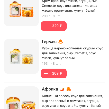
Крем-краб, соус Унаги, огурцы, сыр
Cremette, соус для запекания, икра
масаго оранжевая, кунжут белый
200 г
·
8 шт.
329 ₽
Гермес
Курица варено-копченая, огурцы, соус
для запекания, сыр Cremette, соус
Унаги, кунжут белый
193 г
·
8 шт.
309 ₽
Африка
Копченый лосось, соус для запекания,
сыр плавленый в ломтиках, огурцы,
соус унаги, соус спайс, кунжут белый