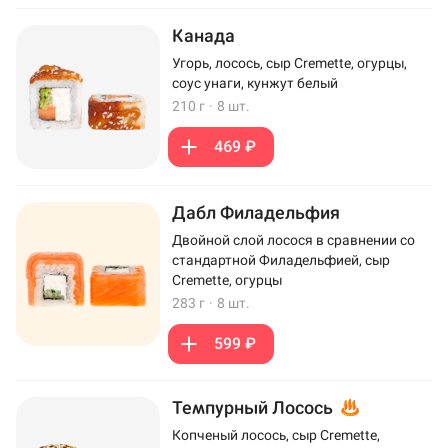
Канада
Угорь, лосось, сыр Cremette, огурцы,
соус унаги, кунжут белый
210 г
·
8 шт.
469 ₽
Дабл Филадельфия
Двойной слой лосося в сравнении со
стандартной Филадельфией, сыр
Cremette, огурцы
283 г
·
8 шт.
599 ₽
Темпурный Лосось
Копченый лосось, сыр Cremette,