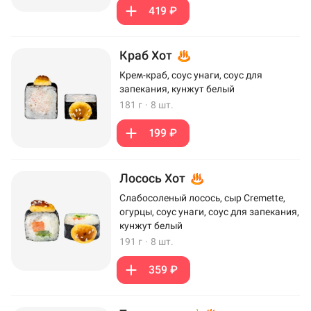
419 ₽
Краб Хот
Крем-краб, соус унаги, соус для
запекания, кунжут белый
181 г
·
8 шт.
199 ₽
Лосось Хот
Слабосоленый лосось, сыр Cremette,
огурцы, соус унаги, соус для запекания,
кунжут белый
191 г
·
8 шт.
359 ₽