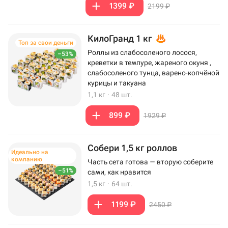
1399 ₽
2199 ₽
КилоГранд 1 кг
Топ за свои деньги
Роллы из слабосоленого лосося,
–53%
креветки в темпуре, жареного окуня ,
слабосоленого тунца, варено-копчёной
курицы и такуана
1,1 кг
·
48 шт.
899 ₽
1929 ₽
Собери 1,5 кг роллов
Идеально на
компанию
Часть сета готова — вторую соберите
–51%
сами, как нравится
1,5 кг
·
64 шт.
1199 ₽
2450 ₽