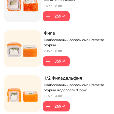
169 г
·
8 шт.
259 ₽
Фила
Слабосоленый лосось, сыр Cremette,
огурцы
205 г
·
8 шт.
359 ₽
1/2 Филадельфия
Слабосоленый лосось, сыр Cremette,
огурцы, водоросли "Нори"
115 г
·
4 шт.
269 ₽