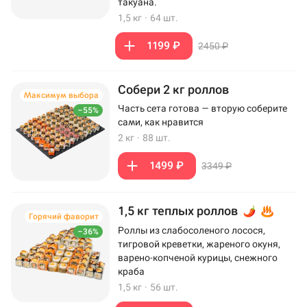
такуана.
1,5 кг
·
64 шт.
1199 ₽
2450 ₽
Собери 2 кг роллов
Максимум выбора
Часть сета готова — вторую соберите
–55%
сами, как нравится
2 кг
·
88 шт.
1499 ₽
3349 ₽
1,5 кг теплых роллов
Горячий фаворит
Роллы из слабосоленого лосося,
–36%
тигровой креветки, жареного окуня,
варено-копченой курицы, снежного
краба
1,5 кг
·
56 шт.