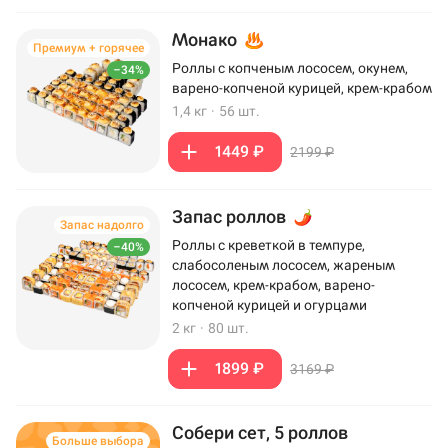
Монако
Премиум + горячее
Роллы с копченым лососем, окунем,
–34%
варено-копченой курицей, крем-крабом
1,4 кг
·
56 шт.
1449 ₽
2199 ₽
Запас роллов
Запас надолго
Роллы с креветкой в темпуре,
–40%
слабосоленым лососем, жареным
лососем, крем-крабом, варено-
копченой курицей и огурцами
2 кг
·
80 шт.
1899 ₽
3169 ₽
Собери сет, 5 роллов
Больше выбора