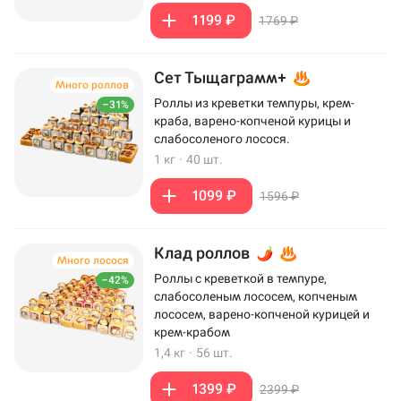
1199 ₽
1769 ₽
Сет Тыщаграмм+
Много роллов
Роллы из креветки темпуры, крем-
–31%
краба, варено-копченой курицы и
слабосоленого лосося.
1 кг
·
40 шт.
1099 ₽
1596 ₽
Клад роллов
Много лосося
Роллы с креветкой в темпуре,
–42%
слабосоленым лососем, копченым
лососем, варено-копченой курицей и
крем-крабом
1,4 кг
·
56 шт.
1399 ₽
2399 ₽