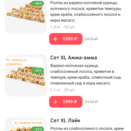
Роллы из варено-копченой курицы,
–46%
копченого лосося, креветки темпуры,
крем-краба, слабосоленого лосося и
икры масаго.
1,4 кг
·
35 шт.
1399 ₽
2570 ₽
Сет XL Амма-амма
XL лосось и
креветка
Варено-копченая курица,
–35%
слабосоленый лосось, креветки в
темпуре, крем-краба, сливочный сыр,
плавленный сыр и икра масаго.
1,1 кг
·
30 шт.
1399 ₽
2149 ₽
Сет XL Лайк
XL выбор гостей
Роллы из слабосоленого лосося, крем-
–22%