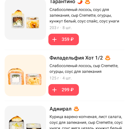
Тарантино
Слабосоленый лосось, соус для
запекания, сыр Cremette, огурцы,
кунжут белый, соус спайс, соус унаги
203 г
·
8 шт.
359 ₽
Филадельфия Хот 1/2
Слабосоленый лосось, сыр Cremette,
огурцы, соус для запекания
125 г
·
4 шт.
299 ₽
Адмирал
Курица варено-копченая, лист салата,
соус для запекания, сыр Cremette, соус
унаги, соус мега цезарь, кунжут белый