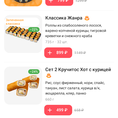
799 ₽
1299 ₽
Классика Жанра
Запеченная
классика
Роллы из слабосоленого лосося,
–22%
варено-копченой курицы, тигровой
креветки и снежного краба
735 г
·
32 шт.
899 ₽
1149 ₽
Сет 2 Кручитос Хот с курицей
–24%
Рис, соус фирменный, нори, спайс,
такуан, лист салата, курица в/к,
моцарелла, кляр, панко
660 г
499 ₽
658 ₽