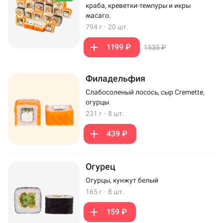
краба, креветки-темпуры и икры
масаго.
794 г
·
20 шт.
1199 ₽
1535 ₽
Филадельфия
Слабосоленый лосось, сыр Cremette,
огурцы
231 г
·
8 шт.
439 ₽
Огурец
Огурцы, кунжут белый
165 г
·
8 шт.
159 ₽