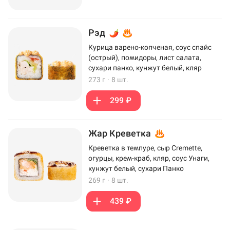
Рэд
Курица варено-копченая, соус спайс
(острый), помидоры, лист салата,
сухари панко, кунжут белый, кляр
273 г
·
8 шт.
299 ₽
Жар Креветка
Креветка в темпуре, сыр Cremette,
огурцы, крем-краб, кляр, соус Унаги,
кунжут белый, сухари Панко
269 г
·
8 шт.
439 ₽