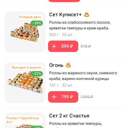
Сет Куписет+
Каждый день
Роллы из слабосоленого лосося,
–39%
креветки темпуры и крем-краба.
502 г
·
20 шт.
599 ₽
978 ₽
Огонь
Выгодно и вкусно
Роллы из жареного окуня, снежного
–27%
краба, варено-копченой курицы
761 г
·
32 шт.
799 ₽
1099 ₽
Сет 2 кг Счастья
Роллы + Кручитосы
Хот
Роллы из креветки темпуры,