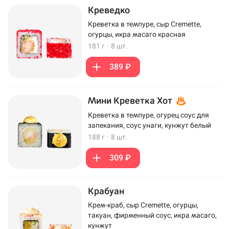
Креведко
Креветка в темпуре, сыр Cremette,
огурцы, икра масаго красная
181 г
·
8 шт.
389 ₽
Мини Креветка Хот
Креветка в темпуре, огурец соус для
запекания, соус унаги, кунжут белый
188 г
·
8 шт.
309 ₽
Крабуан
Крем-краб, сыр Cremette, огурцы,
такуан, фирменный соус, икра масаго,
кунжут