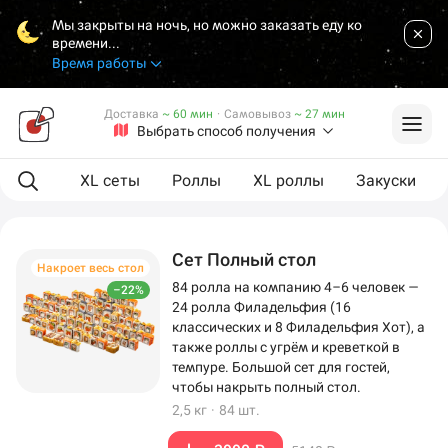
Мы закрыты на ночь, но можно заказать еду ко
времени...
Время работы
Доставка
~ 60 мин
·
Самовывоз
~ 27 мин
Выбрать способ получения
ая еда
XL сеты
Роллы
XL роллы
Закуски
Сет Полный стол
Накроет весь стол
84 ролла на компанию 4–6 человек —
–22%
24 ролла Филадельфия (16
классических и 8 Филадельфия Хот), а
также роллы с угрём и креветкой в
темпуре. Большой сет для гостей,
чтобы накрыть полный стол.
2,5 кг
·
84 шт.