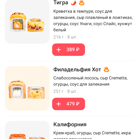
Тигра
Креветка в темпуре, соус для
запекания, сыр плавленый в ломтиках,
огурцы, соус Унаги, соус Спайс, кунжут
белый
216 г
·
8 шт.
389 ₽
Филадельфия Хот
Слабосоленый лосось, сыр Cremette,
огурцы, соус для запекания
251 г
·
8 шт.
479 ₽
Калифорния
Крем-краб, огурцы, сыр Cremette, икра
масаго оранжевая