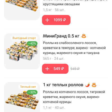
хрустящими овощами
1,5 кг
·
56 шт.
1099 ₽
МиниГранд 0.5 кг
Выгодный старт
Роллы из слабосоленого лосося,
–42%
креветки в темпуре, варено - копченой
курицы, жареного окуня и такуана
565 г
·
24 шт.
549 ₽
949 ₽
1 кг теплых роллов
Теплый хит
Роллы из копченого лосося, тигровой
–32%
креветки, жареного окуня, варено-
копченой курицы
1,1 кг
·
40 шт.