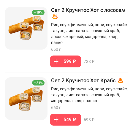
Сет 2 Кручитос Хот с лососем
–19%
Рис, соус фирменный, нори, соус спайс,
такуан, лист салата, снежный краб,
лосось жареный, моцарелла, кляр,
панко
660 г
599 ₽
738 ₽
Сет 2 Кручитос Хот Крабс
–21%
Рис, соус фирменный, нори, соус спайс,
такуан, лист салата, снежный краб,
моцарелла, кляр, панко
660 г
549 ₽
698 ₽