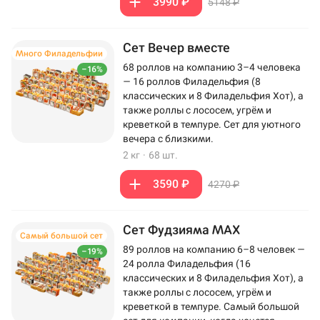
3990 ₽
5148 ₽
Сет Вечер вместе
Много Филадельфии
68 роллов на компанию 3–4 человека
–16%
— 16 роллов Филадельфия (8
классических и 8 Филадельфия Хот), а
также роллы с лососем, угрём и
креветкой в темпуре. Сет для уютного
вечера с близкими.
2 кг
·
68 шт.
3590 ₽
4270 ₽
Сет Фудзияма MAX
Самый большой сет
89 роллов на компанию 6–8 человек —
–19%
24 ролла Филадельфия (16
классических и 8 Филадельфия Хот), а
также роллы с лососем, угрём и
креветкой в темпуре. Самый большой