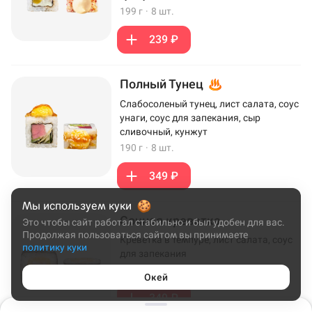
199 г
·
8 шт.
239 ₽
Полный Тунец
Слабосоленый тунец, лист салата, соус
унаги, соус для запекания, сыр
сливочный, кунжут
190 г
·
8 шт.
349 ₽
Мы используем куки
Сочная креветка
Это чтобы сайт работал стабильно и был удобен для вас.
Продолжая пользоваться сайтом вы принимаете
Креветка в темпуре, лист салата, соус
политику куки
для запекания
172 г
·
8 шт.
Окей
349 ₽