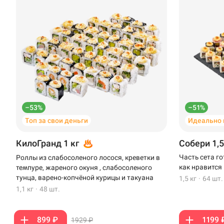
–53%
–51%
Топ за свои деньги
Идеально 
КилоГранд 1 кг
Собери 1,5
Часть сета г
Роллы из слабосоленого лосося, креветки в
как нравится
темпуре, жареного окуня , слабосоленого
тунца, варено-копчёной курицы и такуана
1,5 кг
·
64 шт.
1,1 кг
·
48 шт.
899 ₽
1199 
1929 ₽