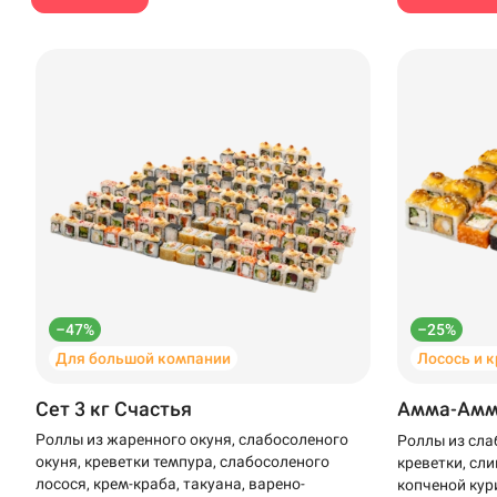
Доставка
Уфа
–47%
–25%
Для большой компании
Лосось и 
Иглино
Сет 3 кг Счастья
Амма-Ам
Выбрать ресторан
Нагаево
Роллы из жаренного окуня, слабосоленого
Роллы из сла
Пермь
окуня, креветки темпура, слабосоленого
креветки, сли
лосося, крем-краба, такуана, варено-
копченой кур