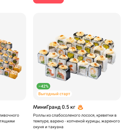
–42%
Выгодный старт
МиниГранд 0.5 кг
сливочного
Роллы из слабосоленого лосося, креветки в
устящими
темпуре, варено - копченой курицы, жареного
окуня и такуана