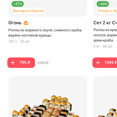
–27%
–43%
Выгодно и вкусно
Роллы + К
Огонь
Сет 2 кг С
Роллы из кре
Роллы из жареного окуня, снежного краба,
лосося, варе
варено-копченой курицы
крем-краба.
761 г
·
32 шт.
2 кг
·
60 шт.
799 ₽
1599 
1099 ₽