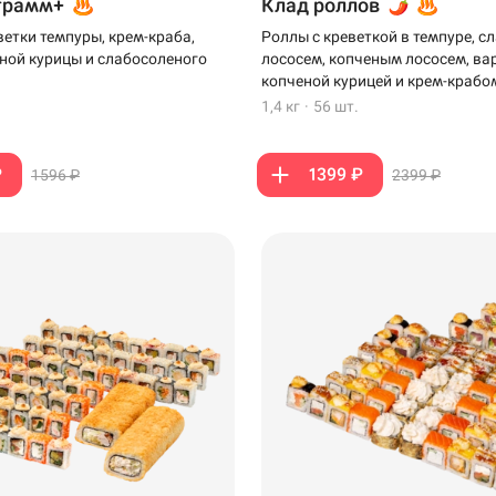
грамм+
Клад роллов
ветки темпуры, крем-краба,
Роллы с креветкой в темпуре, 
ной курицы и слабосоленого
лососем, копченым лососем, ва
копченой курицей и крем-крабо
1,4 кг
·
56 шт.
₽
1399 ₽
1596 ₽
2399 ₽