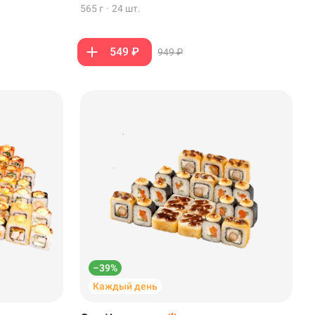
565 г
·
24 шт.
549 ₽
949 ₽
–39%
Каждый день