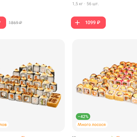
1,5 кг
·
56 шт.
₽
1099 ₽
1869 ₽
199 ₽
299 ₽
–42%
лов
Много лосося