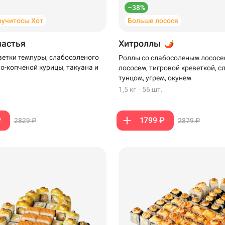
–38%
ручитосы Хот
Больше лосося
частья
Хитроллы
ветки темпуры, слабосоленого
Роллы со слабосоленым лососе
но-копченой курицы, такуана и
лососем, тигровой креветкой, 
тунцом, угрем, окунем
1,5 кг
·
56 шт.
₽
1799 ₽
2829 ₽
2879 ₽