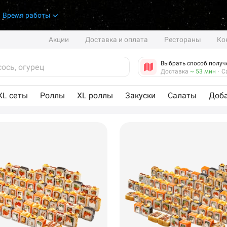
.
Время работы
Акции
Доставка и оплата
Рестораны
Ко
Выбрать способ получ
Доставка
~ 53 мин
·
С
XL сеты
Роллы
XL роллы
Закуски
Салаты
Доб