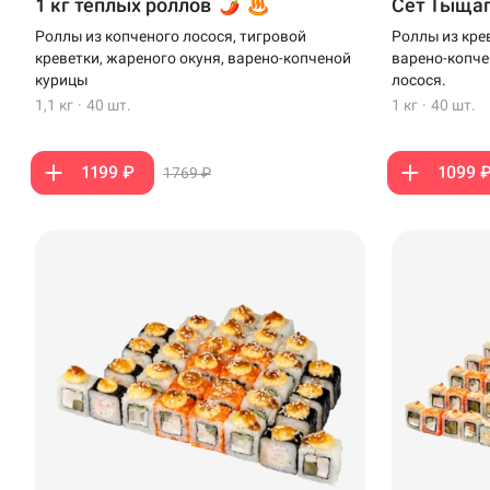
1 кг теплых роллов
Сет Тыща
Стерлитамак
Роллы из копченого лосося, тигровой
Роллы из кре
Темрюк
креветки, жареного окуня, варено-копченой
варено-копче
курицы
лосося.
Уфа
1,1 кг
·
40 шт.
1 кг
·
40 шт.
Чебоксары
1199 ₽
1099 
1769 ₽