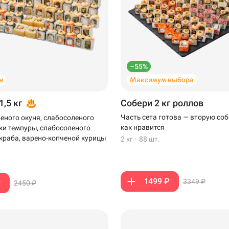
–55%
ж
Максимум выбора
1,5 кг
Собери 2 кг роллов
Часть сета готова — вторую соб
еного окуня, слабосоленого
как нравится
тки темпуры, слабосоленого
-краба, варено-копченой курицы
2 кг
·
88 шт.
1499 ₽
3349 ₽
₽
2450 ₽