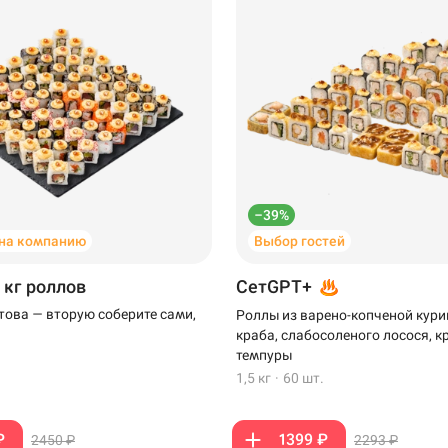
–39%
на компанию
Выбор гостей
 кг роллов
СетGPT+
отова — вторую соберите сами,
Роллы из варено-копченой кури
краба, слабосоленого лосося, к
темпуры
1,5 кг
·
60 шт.
₽
1399 ₽
2450 ₽
2293 ₽