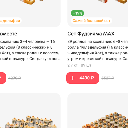
–19%
ладельфии
Самый большой сет
 вместе
Сет Фудзияма MAX
 компанию 3–4 человека — 16
89 роллов на компанию 6–8 чел
ельфия (8 классических и 8
ролла Филадельфия (16 классич
Хот), а также роллы с лососем,
Филадельфия Хот), а также рол
ткой в темпуре. Сет для уютного
угрём и креветкой в темпуре. 
зкими.
сет для компании, когда хочет
2,7 кг
·
89 шт.
роллов на столе.
₽
4490 ₽
4270 ₽
5527 ₽