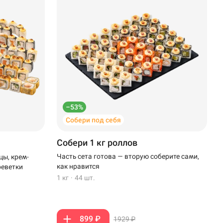
–53%
Собери под себя
Собери 1 кг роллов
Часть сета готова — вторую соберите сами,
цы, крем-
как нравится
реветки
1 кг
·
44 шт.
899 ₽
1929 ₽