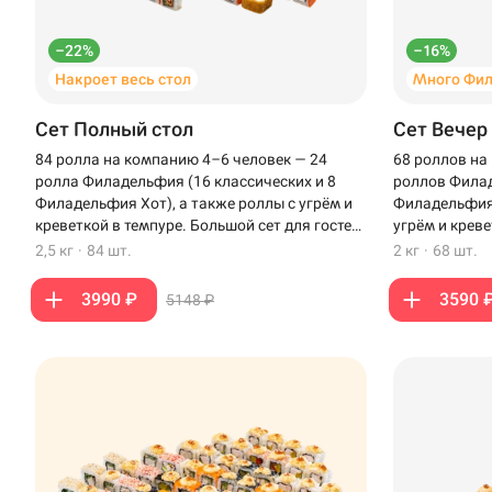
–22%
–16%
Накроет весь стол
Много Фи
Сет Полный стол
Сет Вечер
84 ролла на компанию 4–6 человек — 24
68 роллов на
ролла Филадельфия (16 классических и 8
роллов Филад
Филадельфия Хот), а также роллы с угрём и
Филадельфия 
креветкой в темпуре. Большой сет для гостей,
угрём и креве
чтобы накрыть полный стол.
вечера с бли
2,5 кг
·
84 шт.
2 кг
·
68 шт.
3990 ₽
3590 
5148 ₽