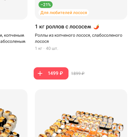
–21%
Для любителей лосося
1 кг роллов с лососем
м, копченым
Роллы из копченого лосося, слабосоленого
слабосоленым
лосося
1 кг
·
40 шт.
1499 ₽
1899 ₽