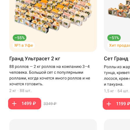
–55%
–51%
№1 в Уфе
Хит прода
Гранд Ультрасет 2 кг
Сет Гранд 
88 роллов — 2 кг роллов на компанию 3–4
Роллы из жар
человека. Большой сет с популярными
тунца, креве
роллами, когда хочется много роллов и не
лосося, крем
хочется готовить.
и такуана.
2 кг
·
88 шт.
1,5 кг
·
64 шт.
1499 ₽
1199 
3349 ₽