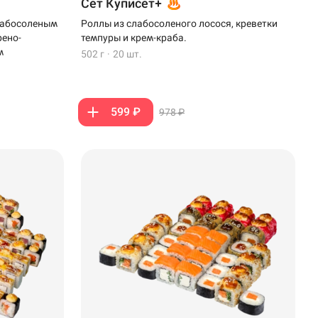
Сет Куписет+
слабосоленым
Роллы из слабосоленого лосося, креветки
рено-
темпуры и крем-краба.
м
502 г
·
20 шт.
599 ₽
978 ₽