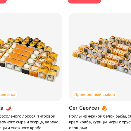
Уфа
Самовывоз
креветка
Проверенный выбор
ма
Сет Свойсет
босоленого лосося, тигровой
Роллы из нежной белой рыбы, 
вочного сыра и огурца, варено-
крем-краба, курицы, икры с хр
ицы и снежного краба
овощами