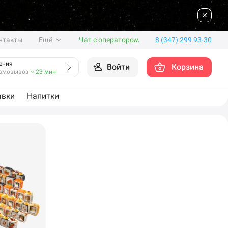
нтакты
Ещё
Чат с оператором
8 (347) 299 93-30
ения
Войти
Корзина
амовывоз
~ 23 мин
авки
Напитки