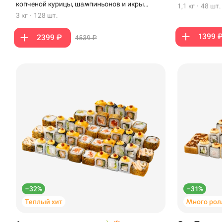
копченой курицы, шампиньонов и икры
1,1 кг
·
48 шт.
Анапа
масаго
3 кг
·
128 шт.
Иглино
1399 
2399 ₽
4539 ₽
Ижевск
Крымск
Кудрово
Нагаево
Новороссийск
Новый Уренгой
Пермь
–32%
–31%
Теплый хит
Много рол
Салават