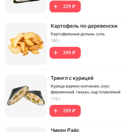
229 ₽
Картофель по-деревенски
Картофельные дольки, соль
180 г
299 ₽
Трингл с курицей
Курица варено-копченая, соус
фирменный, такуан, сыр плавленый
175 г
209 ₽
Чикен Райс