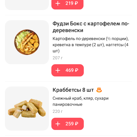
219 ₽
Фудзи Бокс с картофелем по-
деревенски
Картофель по-деревенски (½ порции),
креветка в темпуре (2 шт), наггетсы (4
шт)
207 г
469 ₽
Краббетсы 8 шт
Снежный краб, кляр, сухари
панировочные
220 г
259 ₽