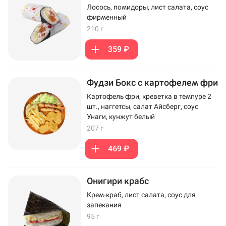
Лосось, помидоры, лист салата, соус
фирменный
210 г
359 ₽
Фудзи Бокс с картофелем фри
Картофель фри, креветка в темпуре 2
шт., наггетсы, салат Айсберг, соус
Унаги, кунжут белый
207 г
469 ₽
Онигири крабс
Крем-краб, лист салата, соус для
запекания
95 г