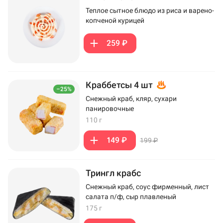
Теплое сытное блюдо из риса и варено-
копченой курицей
259 ₽
Краббетсы 4 шт
–25%
Снежный краб, кляр, сухари
панировочные
110 г
149 ₽
199 ₽
Трингл крабс
Снежный краб, соус фирменный, лист
салата п/ф, сыр плавленый
175 г