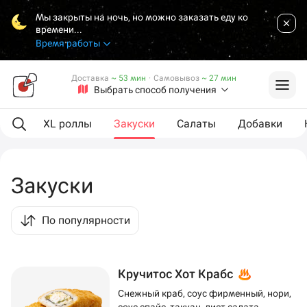
Мы закрыты на ночь, но можно заказать еду ко
времени...
Время работы
Доставка
~ 53 мин
·
Самовывоз
~ 27 мин
Выбрать способ получения
оллы
XL роллы
Закуски
Салаты
Добавки
Закуски
По популярности
Кручитос Хот Крабс
Снежный краб, соус фирменный, нори,
соус спайс, такуан, лист салата,