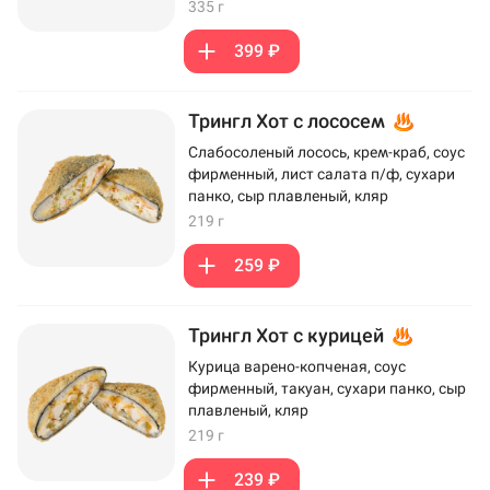
335 г
399 ₽
Трингл Хот с лососем
Слабосоленый лосось, крем-краб, соус
фирменный, лист салата п/ф, сухари
панко, сыр плавленый, кляр
219 г
259 ₽
Трингл Хот с курицей
Курица варено-копченая, соус
фирменный, такуан, сухари панко, сыр
плавленый, кляр
219 г
239 ₽