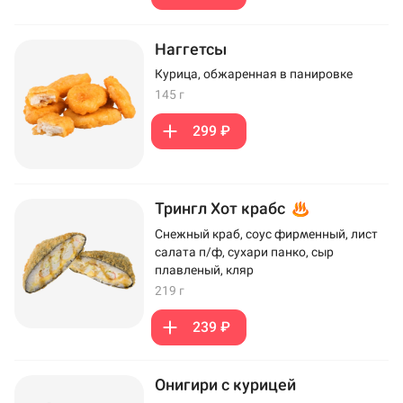
Наггетсы
Курица, обжаренная в панировке
145 г
299 ₽
Трингл Хот крабс
Снежный краб, соус фирменный, лист
салата п/ф, сухари панко, сыр
плавленый, кляр
219 г
239 ₽
Онигири с курицей