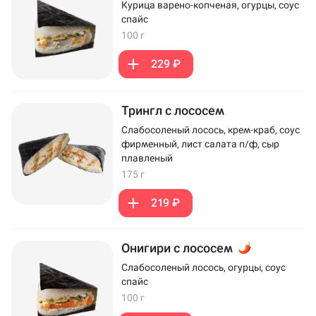
Курица варено-копченая, огурцы, соус
спайс
100 г
229 ₽
Трингл с лососем
Слабосоленый лосось, крем-краб, соус
фирменный, лист салата п/ф, сыр
плавленый
175 г
219 ₽
Онигири с лососем
Слабосоленый лосось, огурцы, соус
спайс
100 г