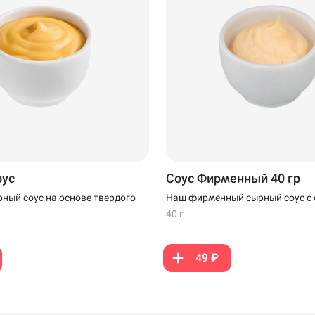
199 ₽
оус
Соус Фирменный 40 гр
ный соус на основе твердого
Наш фирменный сырный соус с 
40 г
49 ₽