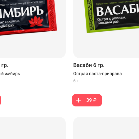
Темрюк
гр.
Васаби 6 гр.
й имбирь
Острая паста-приправа
Самовывоз
6 г
39 ₽
дзияма на