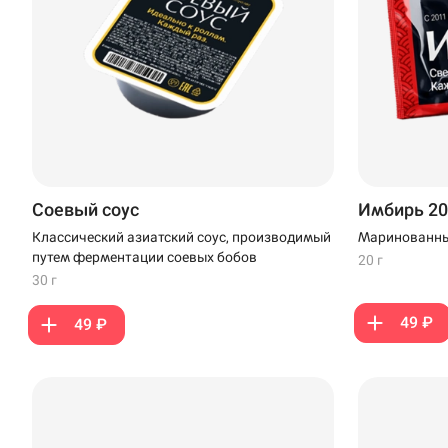
Соевый соус
Имбирь 20 
Классический азиатский соус, производимый
Маринованны
Доставка
путем ферментации соевых бобов
20 г
Уфа
30 г
Иглино
49 ₽
49 ₽
ул. Кирова, 1 · Фу
Нагаево
Кирова
Пермь