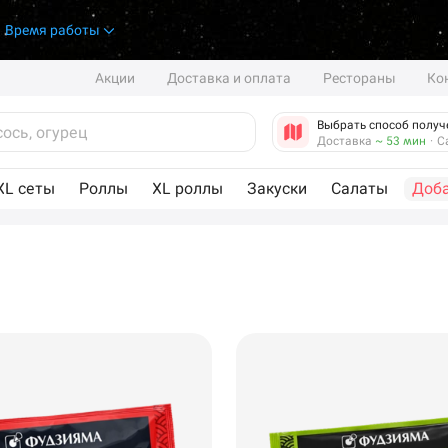
.
Время работы
Акции
Доставка и оплата
Рестораны
Ко
Выбрать способ получ
Доставка
~ 53 мин
·
С
XL сеты
Роллы
XL роллы
Закуски
Салаты
Доб