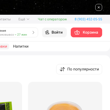
нтакты
Ещё
Чат с оператором
8 (903) 452-05-55
ения
Войти
Корзина
амовывоз
~ 27 мин
авки
Напитки
По популярности