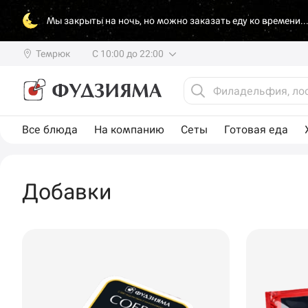
Мы закрыты на ночь, но можно заказать еду ко времени..
Темрюк
С 10:00 до 22:00
Все блюда
На компанию
Сеты
Готовая еда
Добавки