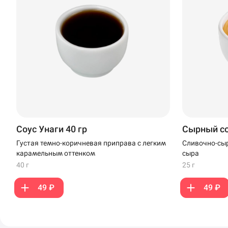
Анапа
Иглино
Ижевск
Крымск
Кудрово
Нагаево
Соус Унаги 40 гр
Сырный с
Новороссийск
Густая темно-коричневая приправа с легким
Сливочно-сыр
карамельным оттенком
сыра
Новый Уренгой
40 г
25 г
Пермь
49 ₽
49 ₽
Салават
Стерлитамак