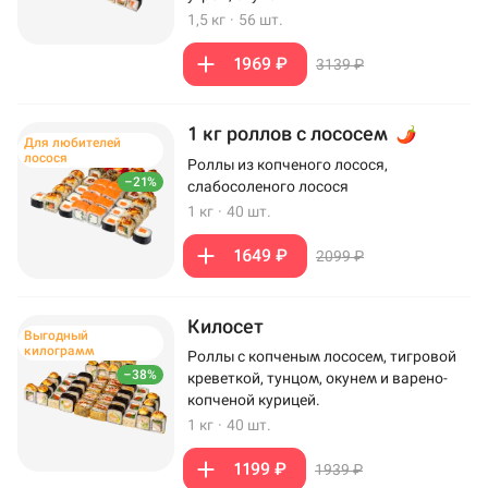
1,5 кг
·
56 шт.
1969 ₽
3139 ₽
1 кг роллов с лососем
Для любителей
лосося
Роллы из копченого лосося,
–21%
слабосоленого лосося
1 кг
·
40 шт.
1649 ₽
2099 ₽
Килосет
Выгодный
килограмм
Роллы с копченым лососем, тигровой
–38%
креветкой, тунцом, окунем и варено-
копченой курицей.
1 кг
·
40 шт.
1199 ₽
1939 ₽