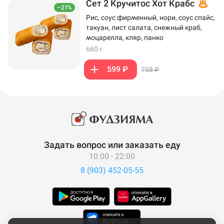
Сет 2 Кручитос Хот Крабс
–21%
Рис, соус фирменный, нори, соус спайс,
такуан, лист салата, снежный краб,
моцарелла, кляр, панко
660 г
599 ₽
758 ₽
Задать вопрос или заказать еду
10:00 - 22:00
8 (903) 452-05-55