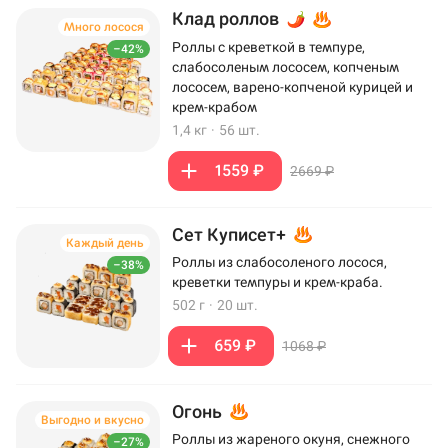
Клад роллов
Много лосося
Роллы с креветкой в темпуре,
–42%
слабосоленым лососем, копченым
лососем, варено-копченой курицей и
крем-крабом
1,4 кг
·
56 шт.
1559 ₽
2669 ₽
Сет Куписет+
Каждый день
Роллы из слабосоленого лосося,
–38%
креветки темпуры и крем-краба.
502 г
·
20 шт.
659 ₽
1068 ₽
Огонь
Выгодно и вкусно
Роллы из жареного окуня, снежного
–27%