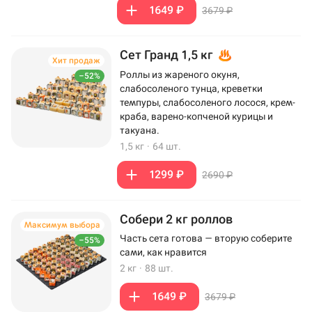
1649 ₽
3679 ₽
Сет Гранд 1,5 кг
Хит продаж
Роллы из жареного окуня,
–52%
слабосоленого тунца, креветки
темпуры, слабосоленого лосося, крем-
краба, варено-копченой курицы и
такуана.
1,5 кг
·
64 шт.
1299 ₽
2690 ₽
Собери 2 кг роллов
Максимум выбора
Часть сета готова — вторую соберите
–55%
сами, как нравится
2 кг
·
88 шт.
1649 ₽
3679 ₽