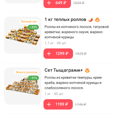
649 ₽
1039 ₽
1 кг теплых роллов
Теплый хит
Роллы из копченого лосося, тигровой
–33%
креветки, жареного окуня, варено-
копченой курицы
1,1 кг
·
40 шт.
1299 ₽
1929 ₽
Сет Тыщаграмм+
Много роллов
Роллы из креветки темпуры, крем-
–31%
краба, варено-копченой курицы и
слабосоленого лосося.
1 кг
·
40 шт.
1199 ₽
1746 ₽