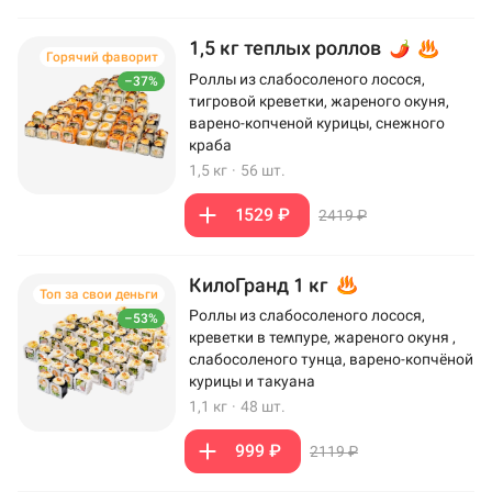
1,5 кг теплых роллов
Горячий фаворит
Роллы из слабосоленого лосося,
–37%
тигровой креветки, жареного окуня,
варено-копченой курицы, снежного
краба
1,5 кг
·
56 шт.
1529 ₽
2419 ₽
КилоГранд 1 кг
Топ за свои деньги
Роллы из слабосоленого лосося,
–53%
креветки в темпуре, жареного окуня ,
слабосоленого тунца, варено-копчёной
курицы и такуана
1,1 кг
·
48 шт.
999 ₽
2119 ₽