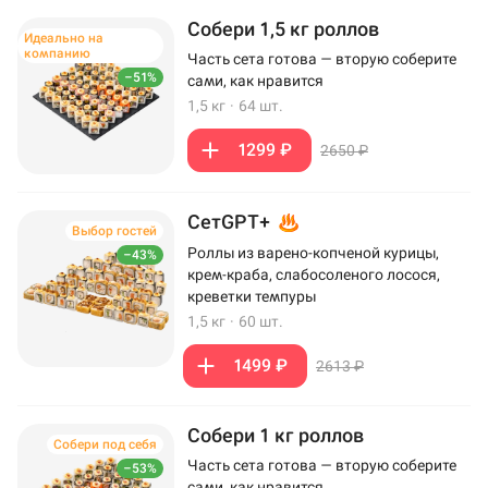
Собери 1,5 кг роллов
Идеально на
компанию
Часть сета готова — вторую соберите
–51%
сами, как нравится
1,5 кг
·
64 шт.
1299 ₽
2650 ₽
СетGPT+
Выбор гостей
Роллы из варено-копченой курицы,
–43%
крем-краба, слабосоленого лосося,
креветки темпуры
1,5 кг
·
60 шт.
1499 ₽
2613 ₽
Собери 1 кг роллов
Собери под себя
Часть сета готова — вторую соберите
–53%
сами, как нравится