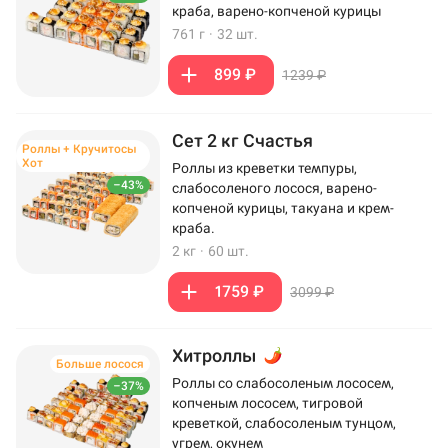
краба, варено-копченой курицы
761 г
·
32 шт.
899 ₽
1239 ₽
Сет 2 кг Счастья
Роллы + Кручитосы
Хот
Роллы из креветки темпуры,
–43%
слабосоленого лосося, варено-
копченой курицы, такуана и крем-
краба.
2 кг
·
60 шт.
1759 ₽
3099 ₽
Хитроллы
Больше лосося
Роллы со слабосоленым лососем,
–37%
копченым лососем, тигровой
креветкой, слабосоленым тунцом,
угрем, окунем