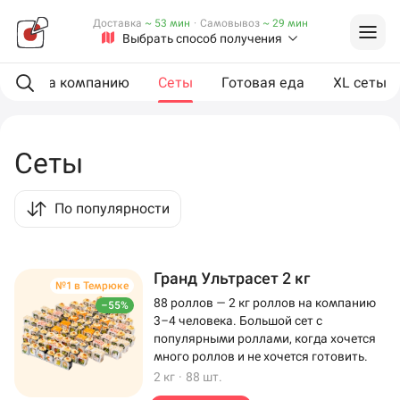
Доставка
~ 53 мин
·
Самовывоз
~ 29 мин
Выбрать способ получения
ии
На компанию
Сеты
Готовая еда
XL сеты
Сеты
По популярности
Гранд Ультрасет 2 кг
№1 в Темрюке
88 роллов — 2 кг роллов на компанию
–55%
3–4 человека. Большой сет с
популярными роллами, когда хочется
много роллов и не хочется готовить.
2 кг
·
88 шт.