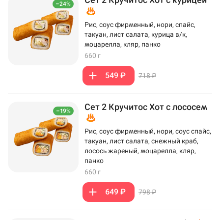
–24%
Рис, соус фирменный, нори, спайс,
такуан, лист салата, курица в/к,
моцарелла, кляр, панко
660 г
549 ₽
718 ₽
Сет 2 Кручитос Хот с лососем
–19%
Рис, соус фирменный, нори, соус спайс,
такуан, лист салата, снежный краб,
лосось жареный, моцарелла, кляр,
панко
660 г
649 ₽
798 ₽