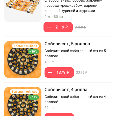
слабосоленым лососем, жареным
лососем, крем-крабом, варено-
копченой курицей и огурцами
2 кг
·
80 шт.
2119 ₽
3469 ₽
Собери сет, 5 роллов
Больше выбора
Соберите свой собственный сет из 5
–39%
роллов!
40 шт.
1379 ₽
2259 ₽
Собери сет, 4 ролла
Выбери любимое
Соберите свой собственный сет из 4
–41%
роллов!
32 шт.