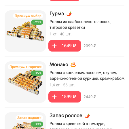
Гурмэ
Премиум выбор
Роллы из слабосоленого лосося,
–21%
тигровой креветки
1 кг
·
40 шт.
1649 ₽
2099 ₽
Монако
Премиум + горячее
Роллы с копченым лососем, окунем,
–35%
варено-копченой курицей, крем-крабом
1,4 кг
·
56 шт.
1599 ₽
2449 ₽
Запас роллов
Запас надолго
Роллы с креветкой в темпуре,
–39%