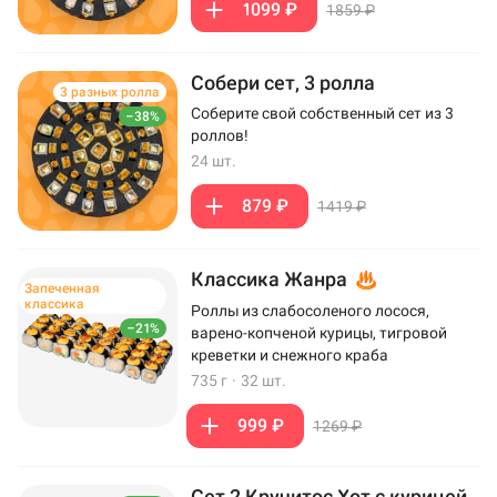
1099 ₽
1859 ₽
Собери сет, 3 ролла
3 разных ролла
Соберите свой собственный сет из 3
–38%
роллов!
24 шт.
879 ₽
1419 ₽
Классика Жанра
Запеченная
классика
Роллы из слабосоленого лосося,
–21%
варено-копченой курицы, тигровой
креветки и снежного краба
735 г
·
32 шт.
999 ₽
1269 ₽
Сет 2 Кручитос Хот с курицей