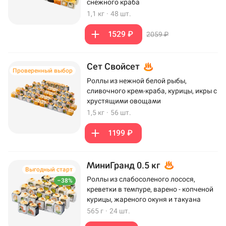
снежного краба
1,1 кг
·
48 шт.
1529 ₽
2059 ₽
Сет Свойсет
Проверенный выбор
Роллы из нежной белой рыбы,
сливочного крем-краба, курицы, икры с
хрустящими овощами
1,5 кг
·
56 шт.
1199 ₽
МиниГранд 0.5 кг
Выгодный старт
Роллы из слабосоленого лосося,
–38%
креветки в темпуре, варено - копченой
курицы, жареного окуня и такуана
565 г
·
24 шт.