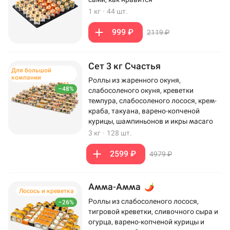
1 кг
·
44 шт.
999 ₽
2119 ₽
Сет 3 кг Счастья
Для большой
компании
Роллы из жаренного окуня,
–48%
слабосоленого окуня, креветки
темпура, слабосоленого лосося, крем-
краба, такуана, варено-копченой
курицы, шампиньонов и икры масаго
3 кг
·
128 шт.
2599 ₽
4979 ₽
Амма-Амма
Лосось и креветка
Роллы из слабосоленого лосося,
–26%
тигровой креветки, сливочного сыра и
огурца, варено-копченой курицы и