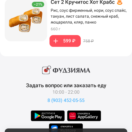
Сет 2 Кручитос Хот Крабс
–21%
Рис, соус фирменный, нори, соус спайс,
такуан, лист салата, снежный краб,
моцарелла, кляр, панко
660 г
599 ₽
758 ₽
Задать вопрос или заказать еду
10:00 - 22:00
8 (903) 452-05-55