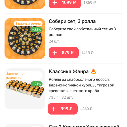
1099 ₽
1859 ₽
Собери сет, 3 ролла
3 разных ролла
Соберите свой собственный сет из 3
–38%
роллов!
24 шт.
879 ₽
1419 ₽
Классика Жанра
Запеченная
классика
Роллы из слабосоленого лосося,
–21%
варено-копченой курицы, тигровой
креветки и снежного краба
735 г
·
32 шт.
999 ₽
1269 ₽
Сет 2 Кручитос Хот с курицей