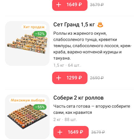
1649 ₽
3679 ₽
Сет Гранд 1,5 кг
Хит продаж
Роллы из жареного окуня,
–52%
слабосоленого тунца, креветки
темпуры, слабосоленого лосося, крем-
краба, варено-копченой курицы и
такуана.
1,5 кг
·
64 шт.
1299 ₽
2690 ₽
Собери 2 кг роллов
Максимум выбора
Часть сета готова — вторую соберите
–55%
сами, как нравится
2 кг
·
88 шт.
1649 ₽
3679 ₽