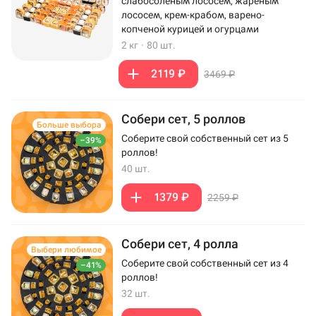
слабосоленым лососем, жареным
лососем, крем-крабом, варено-
копченой курицей и огурцами
2 кг
·
80 шт.
2119 ₽
3469 ₽
Собери сет, 5 роллов
Больше выбора
Соберите свой собственный сет из 5
–39%
роллов!
40 шт.
1379 ₽
2259 ₽
Собери сет, 4 ролла
Выбери любимое
Соберите свой собственный сет из 4
–41%
роллов!
32 шт.