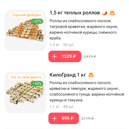
1,5 кг теплых роллов
Горячий фаворит
Роллы из слабосоленого лосося,
–37%
тигровой креветки, жареного окуня,
варено-копченой курицы, снежного
краба
1,5 кг
·
56 шт.
1529 ₽
2419 ₽
КилоГранд 1 кг
Топ за свои деньги
Роллы из слабосоленого лосося,
–53%
креветки в темпуре, жареного окуня ,
слабосоленого тунца, варено-копчёной
курицы и такуана
1,1 кг
·
48 шт.
999 ₽
2119 ₽