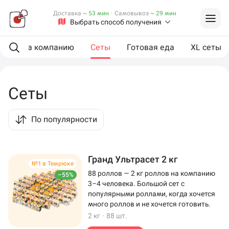
Доставка
~ 53 мин
·
Самовывоз
~ 29 мин
Выбрать способ получения
ии
На компанию
Сеты
Готовая еда
XL сеты
Сеты
По популярности
Гранд Ультрасет 2 кг
№1 в Темрюке
88 роллов — 2 кг роллов на компанию
–55%
3–4 человека. Большой сет с
популярными роллами, когда хочется
много роллов и не хочется готовить.
2 кг
·
88 шт.