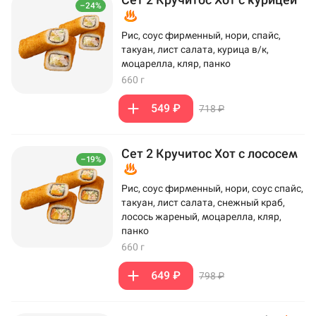
–24%
Рис, соус фирменный, нори, спайс,
такуан, лист салата, курица в/к,
моцарелла, кляр, панко
660 г
549 ₽
718 ₽
Сет 2 Кручитос Хот с лососем
–19%
Рис, соус фирменный, нори, соус спайс,
такуан, лист салата, снежный краб,
лосось жареный, моцарелла, кляр,
панко
660 г
649 ₽
798 ₽