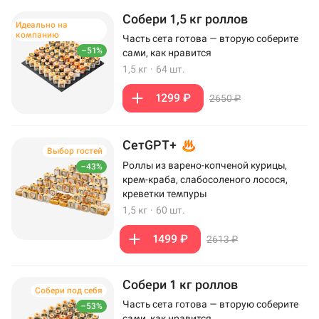
Собери 1,5 кг роллов
Идеально на
компанию
Часть сета готова — вторую соберите
–51%
сами, как нравится
1,5 кг
·
64 шт.
1299 ₽
2650 ₽
СетGPT+
Выбор гостей
Роллы из варено-копченой курицы,
–43%
крем-краба, слабосоленого лосося,
креветки темпуры
1,5 кг
·
60 шт.
1499 ₽
2613 ₽
Собери 1 кг роллов
Собери под себя
Часть сета готова — вторую соберите
–53%
сами, как нравится