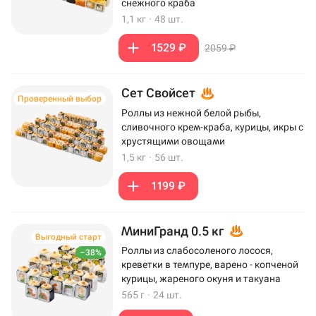
снежного краба
1,1 кг
·
48 шт.
1529 ₽
2059 ₽
Сет Свойсет
Проверенный выбор
Роллы из нежной белой рыбы,
сливочного крем-краба, курицы, икры с
хрустящими овощами
1,5 кг
·
56 шт.
1199 ₽
МиниГранд 0.5 кг
Выгодный старт
Роллы из слабосоленого лосося,
–38%
креветки в темпуре, варено - копченой
курицы, жареного окуня и такуана
565 г
·
24 шт.