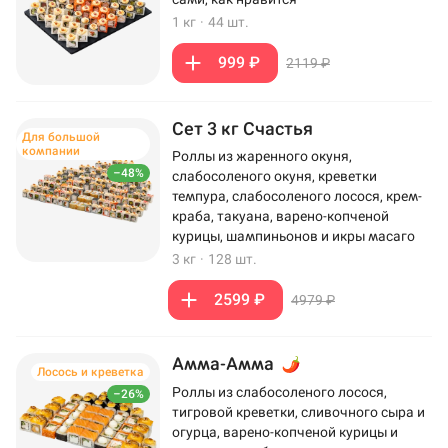
1 кг
·
44 шт.
999 ₽
2119 ₽
Сет 3 кг Счастья
Для большой
компании
Роллы из жаренного окуня,
–48%
слабосоленого окуня, креветки
темпура, слабосоленого лосося, крем-
краба, такуана, варено-копченой
курицы, шампиньонов и икры масаго
3 кг
·
128 шт.
2599 ₽
4979 ₽
Амма-Амма
Лосось и креветка
Роллы из слабосоленого лосося,
–26%
тигровой креветки, сливочного сыра и
огурца, варено-копченой курицы и