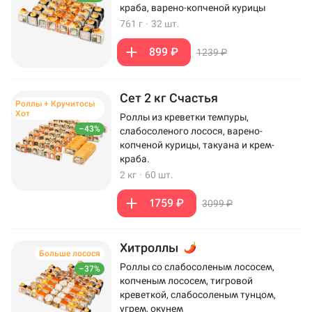
краба, варено-копченой курицы
761 г
·
32 шт.
899 ₽
1239 ₽
Сет 2 кг Счастья
Роллы + Кручитосы
Хот
Роллы из креветки темпуры,
–43%
слабосоленого лосося, варено-
копченой курицы, такуана и крем-
краба.
2 кг
·
60 шт.
1759 ₽
3099 ₽
Хитроллы
Больше лосося
Роллы со слабосоленым лососем,
–37%
копченым лососем, тигровой
креветкой, слабосоленым тунцом,
угрем, окунем