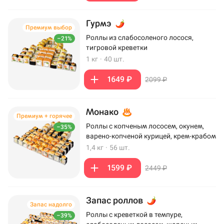
Гурмэ
Премиум выбор
Роллы из слабосоленого лосося,
–21%
тигровой креветки
1 кг
·
40 шт.
1649 ₽
2099 ₽
Монако
Премиум + горячее
Роллы с копченым лососем, окунем,
–35%
варено-копченой курицей, крем-крабом
1,4 кг
·
56 шт.
1599 ₽
2449 ₽
Запас роллов
Запас надолго
Роллы с креветкой в темпуре,
–39%