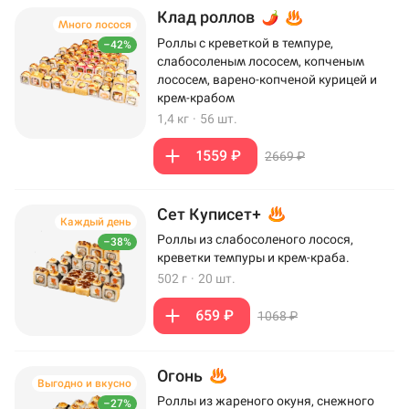
Клад роллов
Много лосося
Роллы с креветкой в темпуре,
–42%
слабосоленым лососем, копченым
лососем, варено-копченой курицей и
крем-крабом
1,4 кг
·
56 шт.
1559 ₽
2669 ₽
Сет Куписет+
Каждый день
Роллы из слабосоленого лосося,
–38%
креветки темпуры и крем-краба.
502 г
·
20 шт.
659 ₽
1068 ₽
Огонь
Выгодно и вкусно
Роллы из жареного окуня, снежного
–27%