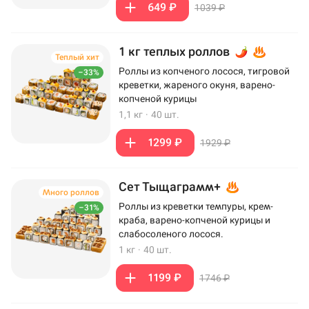
649 ₽
1039 ₽
1 кг теплых роллов
Теплый хит
Роллы из копченого лосося, тигровой
–33%
креветки, жареного окуня, варено-
копченой курицы
1,1 кг
·
40 шт.
1299 ₽
1929 ₽
Сет Тыщаграмм+
Много роллов
Роллы из креветки темпуры, крем-
–31%
краба, варено-копченой курицы и
слабосоленого лосося.
1 кг
·
40 шт.
1199 ₽
1746 ₽