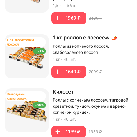
1,5 кг
·
56 шт.
1969 ₽
3139 ₽
1 кг роллов с лососем
Для любителей
лосося
Роллы из копченого лосося,
–21%
слабосоленого лосося
1 кг
·
40 шт.
1649 ₽
2099 ₽
Килосет
Выгодный
килограмм
Роллы с копченым лососем, тигровой
–38%
креветкой, тунцом, окунем и варено-
копченой курицей.
1 кг
·
40 шт.
1199 ₽
1939 ₽