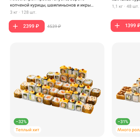
копченой курицы, шампиньонов и икры
1,1 кг
·
48 шт.
масаго
3 кг
·
128 шт.
1399 
2399 ₽
4539 ₽
Доставка
Уфа
Иглино
Анапское шоссе, 4 
Нагаево
Новороссийск
–32%
–31%
Пермь
Теплый хит
Много рол