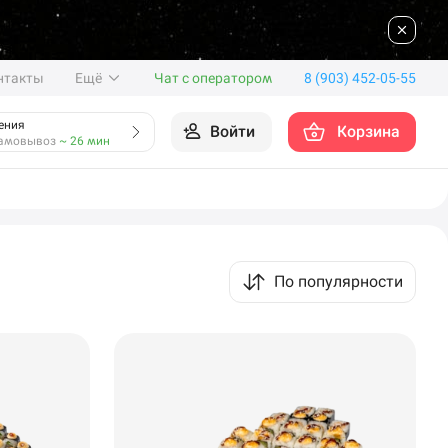
нтакты
Ещё
Чат с оператором
8 (903) 452-05-55
ения
Войти
Корзина
амовывоз
~ 26 мин
По популярности