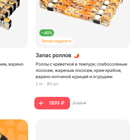
–40%
Запас надолго
Запас роллов
нем, варено-
Роллы с креветкой в темпуре, слабосоленым
лососем, жареным лососем, крем-крабом,
варено-копченой курицей и огурцами
2 кг
·
80 шт.
1899 ₽
3169 ₽