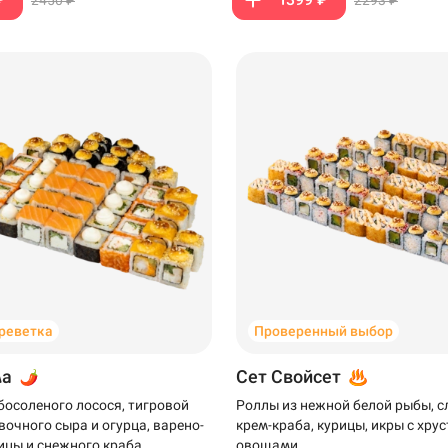
креветка
Проверенный выбор
ма
Сет Свойсет
босоленого лосося, тигровой
Роллы из нежной белой рыбы, 
вочного сыра и огурца, варено-
крем-краба, курицы, икры с хр
ицы и снежного краба
овощами