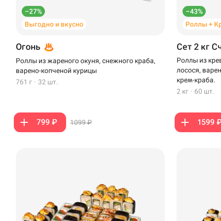
Стерлитамак
–27%
–43%
Выгодно и вкусно
Роллы + К
Темрюк
Огонь
Сет 2 кг С
Уфа
Роллы из кре
Роллы из жареного окуня, снежного краба,
Чебоксары
лосося, варе
варено-копченой курицы
крем-краба.
761 г
·
32 шт.
2 кг
·
60 шт.
799 ₽
1599 
1099 ₽