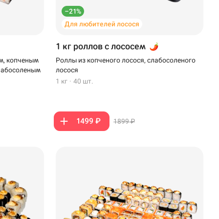
–21%
Для любителей лосося
1 кг роллов с лососем
м, копченым
Роллы из копченого лосося, слабосоленого
слабосоленым
лосося
1 кг
·
40 шт.
1499 ₽
1899 ₽