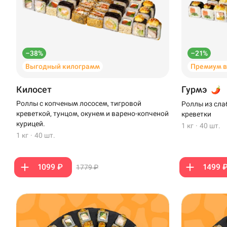
–38%
–21%
Выгодный килограмм
Премиум 
Килосет
Гурмэ
Роллы с копченым лососем, тигровой
Роллы из сла
креветкой, тунцом, окунем и варено-копченой
креветки
курицей.
1 кг
·
40 шт.
1 кг
·
40 шт.
1099 ₽
1499 
1779 ₽