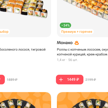
–34%
выбор
Премиум + горячее
Монако
босоленого лосося, тигровой
Роллы с копченым лососем, оку
копченой курицей, крем-крабом
1,4 кг
·
56 шт.
₽
1449 ₽
1889 ₽
2199 ₽