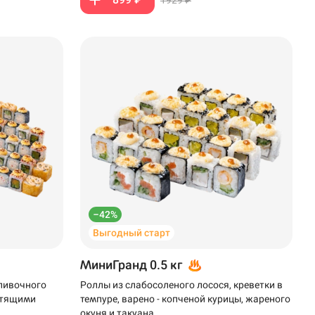
–42%
Выгодный старт
МиниГранд 0.5 кг
сливочного
Роллы из слабосоленого лосося, креветки в
устящими
темпуре, варено - копченой курицы, жареного
окуня и такуана