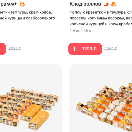
грамм+
Клад роллов
ветки темпуры, крем-краба,
Роллы с креветкой в темпуре, 
ной курицы и слабосоленого
лососем, копченым лососем, ва
копченой курицей и крем-крабо
1,4 кг
·
56 шт.
₽
1399 ₽
1596 ₽
2399 ₽
199 ₽
199 ₽