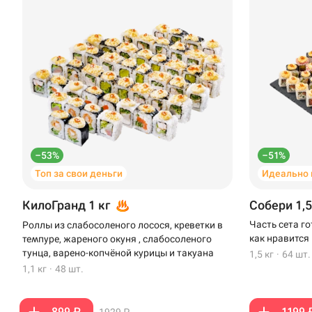
–53%
–51%
Топ за свои деньги
Идеально 
КилоГранд 1 кг
Собери 1,5
Часть сета г
Роллы из слабосоленого лосося, креветки в
как нравится
темпуре, жареного окуня , слабосоленого
тунца, варено-копчёной курицы и такуана
1,5 кг
·
64 шт.
1,1 кг
·
48 шт.
899 ₽
1199 
1929 ₽