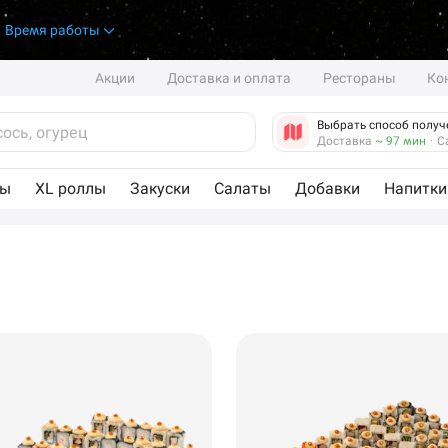
.
Время работы
Акции
Доставка и оплата
Рестораны
Ко
Выбрать способ получ
Доставка
~ 97 мин
·
С
лы
XL роллы
Закуски
Салаты
Добавки
Напитки