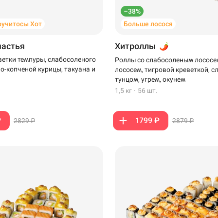
–38%
ручитосы Хот
Больше лосося
частья
Хитроллы
ветки темпуры, слабосоленого
Роллы со слабосоленым лососе
но-копченой курицы, такуана и
лососем, тигровой креветкой, 
тунцом, угрем, окунем
1,5 кг
·
56 шт.
₽
1799 ₽
2829 ₽
2879 ₽