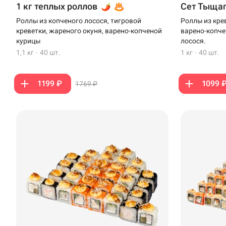
1 кг теплых роллов
Сет Тыща
Анапа
Роллы из копченого лосося, тигровой
Роллы из кре
креветки, жареного окуня, варено-копченой
варено-копче
Иглино
курицы
лосося.
1,1 кг
·
40 шт.
1 кг
·
40 шт.
Ижевск
Крымск
1199 ₽
1099 
1769 ₽
Кудрово
Нагаево
Новороссийск
Новый Уренгой
Пермь
Салават