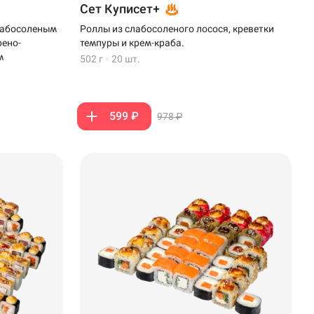
Сет Куписет+
слабосоленым
Роллы из слабосоленого лосося, креветки
рено-
темпуры и крем-краба.
м
502 г
·
20 шт.
599 ₽
978 ₽