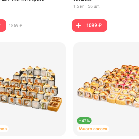
1,5 кг
·
56 шт.
₽
1099 ₽
1869 ₽
Новороссийск
Самовывоз
·
–42%
лов
Много лосося