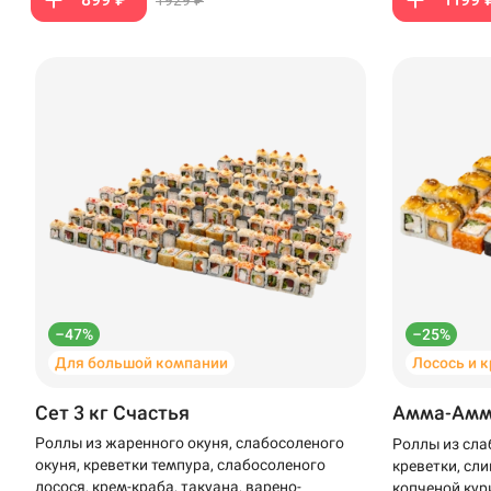
–47%
–25%
Для большой компании
Лосось и 
Сет 3 кг Счастья
Амма-Ам
Роллы из жаренного окуня, слабосоленого
Роллы из сла
окуня, креветки темпура, слабосоленого
креветки, сли
лосося, крем-краба, такуана, варено-
копченой кур