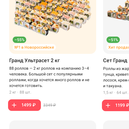
–55%
–51%
№1 в Новороссийске
Хит прода
Гранд Ультрасет 2 кг
Сет Гранд 
88 роллов — 2 кг роллов на компанию 3–4
Роллы из жар
человека. Большой сет с популярными
тунца, креве
роллами, когда хочется много роллов и не
лосося, крем
хочется готовить.
и такуана.
2 кг
·
88 шт.
1,5 кг
·
64 шт.
1499 ₽
1199 
3349 ₽