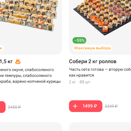
–55%
ж
Максимум выбора
1,5 кг
Собери 2 кг роллов
Часть сета готова — вторую соб
еного окуня, слабосоленого
как нравится
тки темпуры, слабосоленого
-краба, варено-копченой курицы
2 кг
·
88 шт.
1499 ₽
3349 ₽
₽
2450 ₽