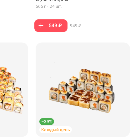
565 г
·
24 шт.
549 ₽
949 ₽
–39%
Каждый день