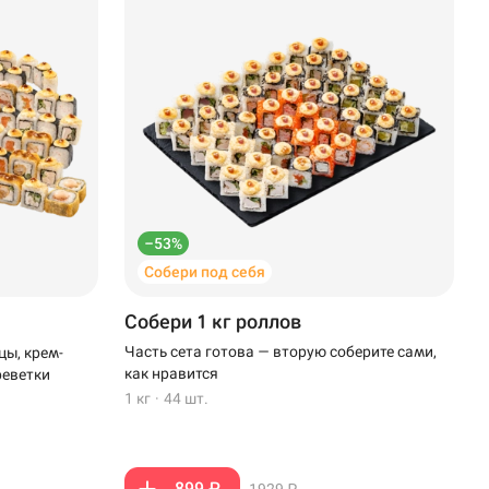
–53%
Собери под себя
Собери 1 кг роллов
Часть сета готова — вторую соберите сами,
цы, крем-
как нравится
реветки
1 кг
·
44 шт.
899 ₽
1929 ₽