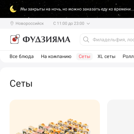
Мы закрыты на ночь, но можно заказать еду ко времени..
Новороссийск
С 11:00 до 23:00
Все блюда
На компанию
Сеты
XL сеты
Рол
Сеты