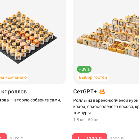
–39%
на компанию
Выбор гостей
 кг роллов
СетGPT+
отова — вторую соберите сами,
Роллы из варено-копченой кури
краба, слабосоленого лосося, к
темпуры
1,5 кг
·
60 шт.
₽
1399 ₽
2450 ₽
2293 ₽