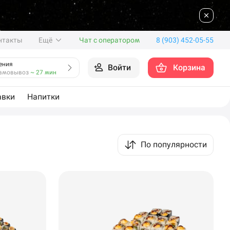
нтакты
Ещё
Чат с оператором
8 (903) 452-05-55
ения
Войти
Корзина
амовывоз
~ 27 мин
авки
Напитки
По популярности