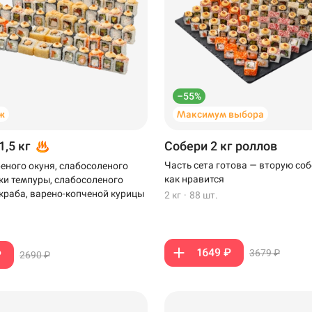
–55%
ж
Максимум выбора
1,5 кг
Собери 2 кг роллов
Часть сета готова — вторую соб
еного окуня, слабосоленого
как нравится
тки темпуры, слабосоленого
-краба, варено-копченой курицы
2 кг
·
88 шт.
1649 ₽
3679 ₽
₽
2690 ₽