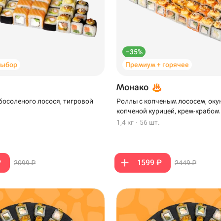
–35%
выбор
Премиум + горячее
Монако
босоленого лосося, тигровой
Роллы с копченым лососем, оку
копченой курицей, крем-крабом
1,4 кг
·
56 шт.
₽
1599 ₽
2099 ₽
2449 ₽