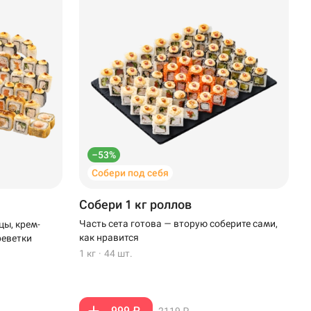
–53%
Собери под себя
Собери 1 кг роллов
Часть сета готова — вторую соберите сами,
цы, крем-
как нравится
реветки
1 кг
·
44 шт.
999 ₽
2119 ₽