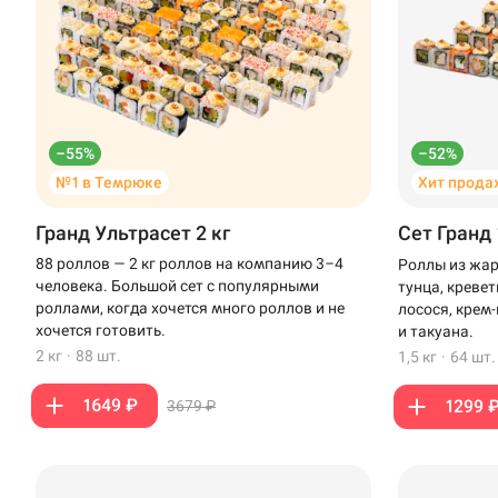
–55%
–52%
№1 в Темрюке
Хит прода
Гранд Ультрасет 2 кг
Сет Гранд 
88 роллов — 2 кг роллов на компанию 3–4
Роллы из жар
человека. Большой сет с популярными
тунца, креве
роллами, когда хочется много роллов и не
лосося, крем
хочется готовить.
и такуана.
2 кг
·
88 шт.
1,5 кг
·
64 шт.
1649 ₽
1299 
3679 ₽