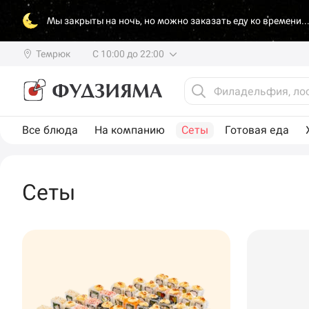
Мы закрыты на ночь, но можно заказать еду ко времени..
Темрюк
С 10:00 до 22:00
Все блюда
На компанию
Сеты
Готовая еда
Сеты