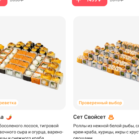
креветка
Проверенный выбор
ма
Сет Свойсет
босоленого лосося, тигровой
Роллы из нежной белой рыбы, 
вочного сыра и огурца, варено-
крем-краба, курицы, икры с хр
ицы и снежного краба
овощами