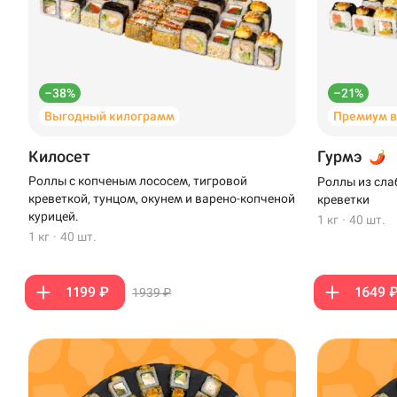
–38%
–21%
Выгодный килограмм
Премиум 
Килосет
Гурмэ
Роллы с копченым лососем, тигровой
Роллы из сла
креветкой, тунцом, окунем и варено-копченой
креветки
курицей.
1 кг
·
40 шт.
1 кг
·
40 шт.
1199 ₽
1649 
1939 ₽