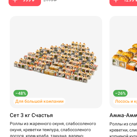
–48%
–26%
Для большой компании
Лосось и 
Сет 3 кг Счастья
Амма-Ам
Роллы из жаренного окуня, слабосоленого
Роллы из сла
окуня, креветки темпура, слабосоленого
креветки, сли
лосося, крем-краба, такуана, варено-
копченой кур