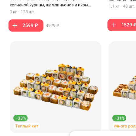
копченой курицы, шампиньонов и икры
1,1 кг
·
48 шт.
масаго
3 кг
·
128 шт.
1529 
2599 ₽
4979 ₽
Доставка
Уфа
Иглино
ул. Кирова, 1 · Фу
Нагаево
Кирова
–33%
–31%
Пермь
Теплый хит
Много рол