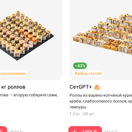
–43%
на компанию
Выбор гостей
 кг роллов
СетGPT+
отова — вторую соберите сами,
Роллы из варено-копченой кури
краба, слабосоленого лосося, к
темпуры
1,5 кг
·
60 шт.
₽
1499 ₽
2650 ₽
2613 ₽