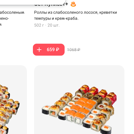
Сет Куписет+
слабосоленым
Роллы из слабосоленого лосося, креветки
рено-
темпуры и крем-краба.
м
502 г
·
20 шт.
659 ₽
1068 ₽