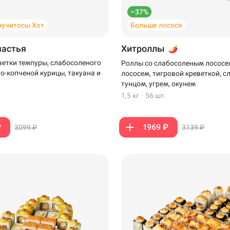
–37%
ручитосы Хот
Больше лосося
частья
Хитроллы
ветки темпуры, слабосоленого
Роллы со слабосоленым лососе
но-копченой курицы, такуана и
лососем, тигровой креветкой, 
тунцом, угрем, окунем
1,5 кг
·
56 шт.
₽
1969 ₽
3099 ₽
3139 ₽