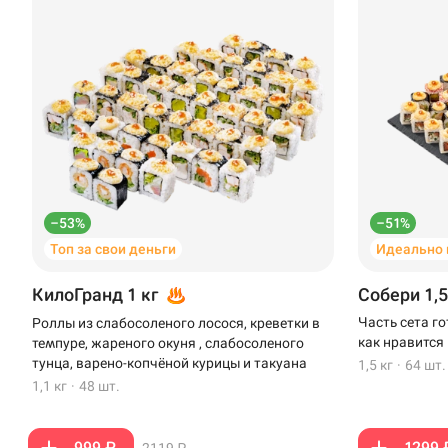
–53%
–51%
Топ за свои деньги
Идеально 
КилоГранд 1 кг
Собери 1,5
Часть сета г
Роллы из слабосоленого лосося, креветки в
как нравится
темпуре, жареного окуня , слабосоленого
тунца, варено-копчёной курицы и такуана
1,5 кг
·
64 шт.
1,1 кг
·
48 шт.
999 ₽
1299 
2119 ₽