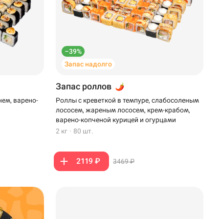
–39%
Запас надолго
Запас роллов
нем, варено-
Роллы с креветкой в темпуре, слабосоленым
лососем, жареным лососем, крем-крабом,
варено-копченой курицей и огурцами
2 кг
·
80 шт.
2119 ₽
3469 ₽