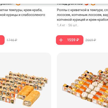
грамм+
Клад роллов
ветки темпуры, крем-краба,
Роллы с креветкой в темпуре, 
ной курицы и слабосоленого
лососем, копченым лососем, ва
копченой курицей и крем-крабо
1,4 кг
·
56 шт.
₽
1559 ₽
1746 ₽
2669 ₽
199 ₽