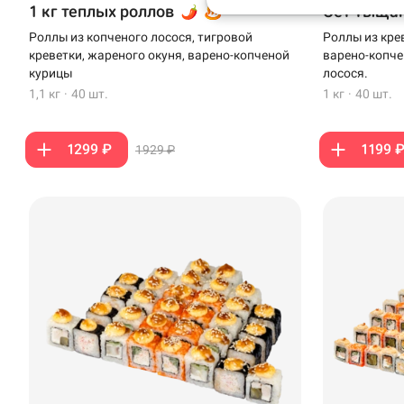
1 кг теплых роллов
Сет Тыща
Анапа
Роллы из копченого лосося, тигровой
Роллы из кре
креветки, жареного окуня, варено-копченой
варено-копче
Иглино
курицы
лосося.
1,1 кг
·
40 шт.
1 кг
·
40 шт.
Ижевск
Крымск
1299 ₽
1199 
1929 ₽
Кудрово
Нагаево
Новороссийск
Новый Уренгой
Пермь
Салават