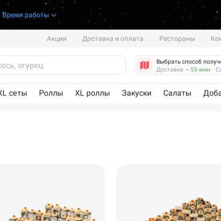
.
Время работы
Акции
Доставка и оплата
Рестораны
Ко
Выбрать способ получ
Доставка
~ 53 мин
·
С
XL сеты
Роллы
XL роллы
Закуски
Салаты
Доб