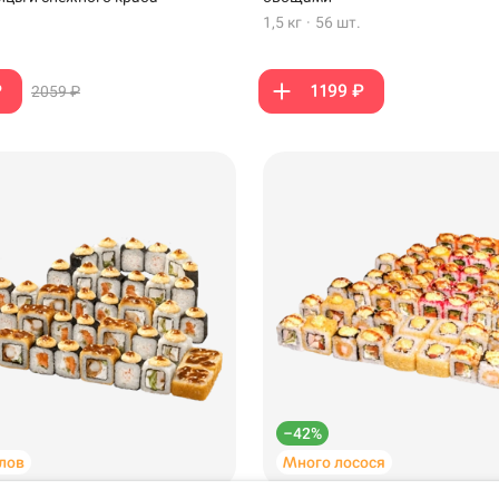
1,5 кг
·
56 шт.
₽
1199 ₽
2059 ₽
Темрюк
Самовывоз
дзияма на
–42%
лов
Много лосося