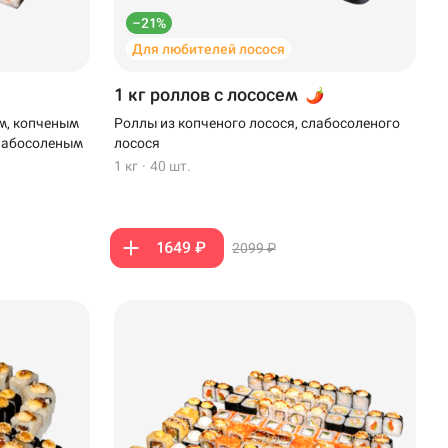
–21%
Для любителей лосося
1 кг роллов с лососем
м, копченым
Роллы из копченого лосося, слабосоленого
слабосоленым
лосося
1 кг
·
40 шт.
1649 ₽
2099 ₽