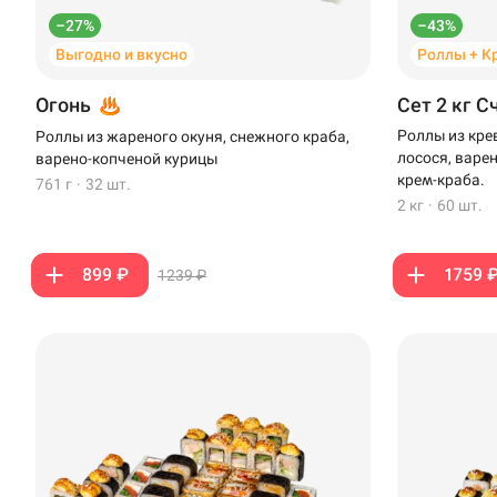
Стерлитамак
–27%
–43%
Выгодно и вкусно
Роллы + К
Темрюк
Огонь
Сет 2 кг С
Уфа
Роллы из кре
Роллы из жареного окуня, снежного краба,
Чебоксары
лосося, варе
варено-копченой курицы
крем-краба.
761 г
·
32 шт.
2 кг
·
60 шт.
899 ₽
1759 
1239 ₽