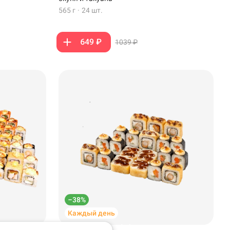
565 г
·
24 шт.
649 ₽
1039 ₽
–38%
Каждый день