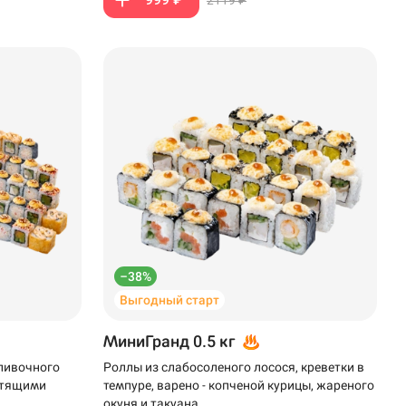
–38%
Выгодный старт
МиниГранд 0.5 кг
сливочного
Роллы из слабосоленого лосося, креветки в
устящими
темпуре, варено - копченой курицы, жареного
окуня и такуана