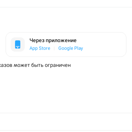
дзияма на
Через приложение
App Store
|
Google Play
аказов может быть ограничен
199 ₽