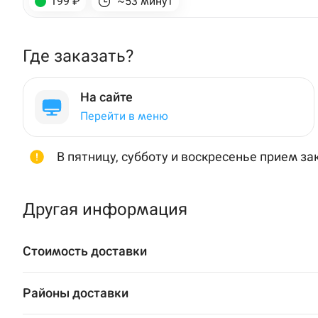
199 ₽
~53 минут
ул. Кирова, 1 · Фу
Нагаево
Кирова
Пермь
Где заказать?
Анапа
На сайте
Перейти в меню
Иглино
Ижевск
В пятницу, субботу и воскресенье прием з
Крымск
Другая информация
Кудрово
Нагаево
Стоимость доставки
Новороссийск
Районы доставки
Новый Уренгой