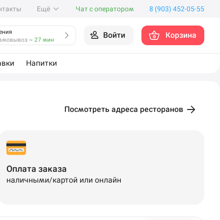
нтакты
Ещё
Чат с оператором
8 (903) 452-05-55
ения
Войти
Корзина
амовывоз
~ 27 мин
авки
Напитки
Посмотреть адреса ресторанов
Оплата заказа
наличными/картой или онлайн