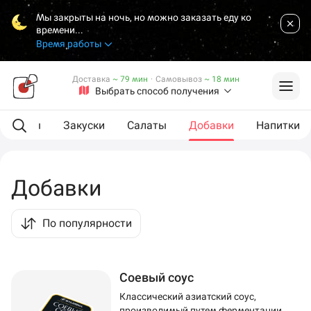
Мы закрыты на ночь, но можно заказать еду ко
времени...
Время работы
Доставка
~ 79 мин
·
Самовывоз
~ 18 мин
Выбрать способ получения
L роллы
Закуски
Салаты
Добавки
Напитки
Добавки
По популярности
Соевый соус
Классический азиатский соус,
производимый путем ферментации