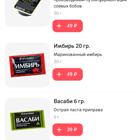
соевых бобов
30 г
49 ₽
Имбирь 20 гр.
Маринованный имбирь
20 г
49 ₽
Васаби 6 гр.
Острая паста-приправа
6 г
39 ₽