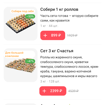
Собери 1 кг роллов
Собери под себя
Часть сета готова — вторую соберите
–53%
сами, как нравится
1 кг
·
44 шт.
899 ₽
1929 ₽
Сет 3 кг Счастья
Для большой
компании
Роллы из жаренного окуня,
–47%
слабосоленого окуня, креветки
темпура, слабосоленого лосося, крем-
краба, такуана, варено-копченой
курицы, шампиньонов и икры масаго
3 кг
·
128 шт.
2399 ₽
4539 ₽