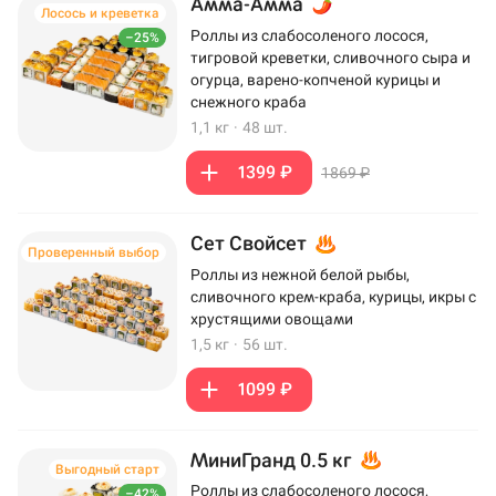
Амма-Амма
Лосось и креветка
Роллы из слабосоленого лосося,
–25%
тигровой креветки, сливочного сыра и
огурца, варено-копченой курицы и
снежного краба
1,1 кг
·
48 шт.
1399 ₽
1869 ₽
Сет Свойсет
Проверенный выбор
Роллы из нежной белой рыбы,
сливочного крем-краба, курицы, икры с
хрустящими овощами
1,5 кг
·
56 шт.
1099 ₽
МиниГранд 0.5 кг
Выгодный старт
Роллы из слабосоленого лосося,
–42%