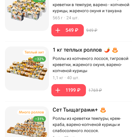
креветки в темпуре, варено - копченой
курицы, жареного окуня и такуана
565 г
·
24 шт.
549 ₽
949 ₽
1 кг теплых роллов
Теплый хит
Роллы из копченого лосося, тигровой
–32%
креветки, жареного окуня, варено-
копченой курицы
1,1 кг
·
40 шт.
1199 ₽
1769 ₽
Сет Тыщаграмм+
Много роллов
Роллы из креветки темпуры, крем-
–31%
краба, варено-копченой курицы и
слабосоленого лосося.