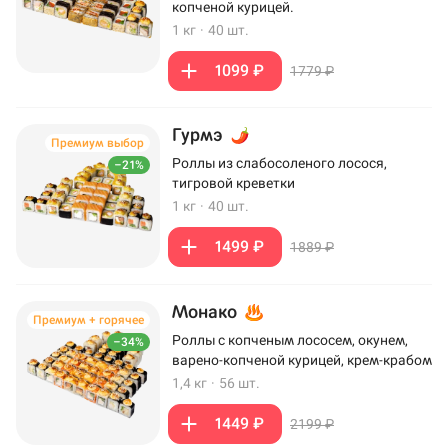
копченой курицей.
1 кг
·
40 шт.
1099 ₽
1779 ₽
Гурмэ
Премиум выбор
Роллы из слабосоленого лосося,
–21%
тигровой креветки
1 кг
·
40 шт.
1499 ₽
1889 ₽
Монако
Премиум + горячее
Роллы с копченым лососем, окунем,
–34%
варено-копченой курицей, крем-крабом
1,4 кг
·
56 шт.
1449 ₽
2199 ₽