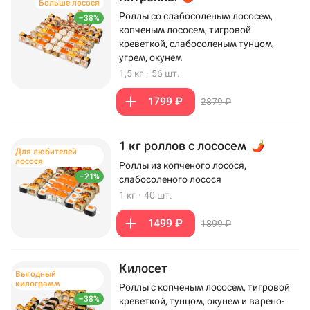
Больше лосося
Роллы со слабосоленым лососем,
–38%
копченым лососем, тигровой
креветкой, слабосоленым тунцом,
угрем, окунем
1,5 кг
·
56 шт.
1799 ₽
2879 ₽
1 кг роллов с лососем
Для любителей
лосося
Роллы из копченого лосося,
–21%
слабосоленого лосося
1 кг
·
40 шт.
1499 ₽
1899 ₽
Килосет
Выгодный
килограмм
Роллы с копченым лососем, тигровой
–38%
креветкой, тунцом, окунем и варено-