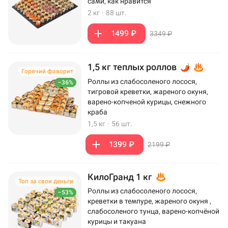
сами, как нравится
2 кг
·
88 шт.
1499 ₽
3349 ₽
1,5 кг теплых роллов
Горячий фаворит
Роллы из слабосоленого лосося,
–36%
тигровой креветки, жареного окуня,
варено-копченой курицы, снежного
краба
1,5 кг
·
56 шт.
1399 ₽
2199 ₽
КилоГранд 1 кг
Топ за свои деньги
Роллы из слабосоленого лосося,
–53%
креветки в темпуре, жареного окуня ,
слабосоленого тунца, варено-копчёной
курицы и такуана