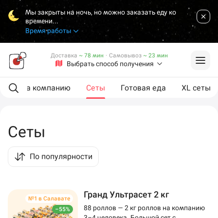
Мы закрыты на ночь, но можно заказать еду ко
времени...
Время работы
Доставка
~ 78 мин
·
Самовывоз
~ 23 мин
Выбрать способ получения
ии
На компанию
Сеты
Готовая еда
XL сеты
Сеты
По популярности
Гранд Ультрасет 2 кг
№1 в Салавате
88 роллов — 2 кг роллов на компанию
–55%
3–4 человека. Большой сет с