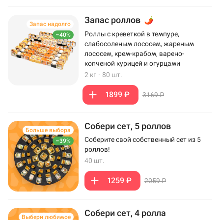
Запас роллов
Запас надолго
Роллы с креветкой в темпуре,
–40%
слабосоленым лососем, жареным
лососем, крем-крабом, варено-
копченой курицей и огурцами
2 кг
·
80 шт.
1899 ₽
3169 ₽
Собери сет, 5 роллов
Больше выбора
Соберите свой собственный сет из 5
–39%
роллов!
40 шт.
1259 ₽
2059 ₽
Собери сет, 4 ролла
Выбери любимое