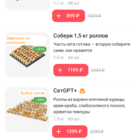
1,1 кг
·
48 шт.
899 ₽
1929 ₽
Собери 1,5 кг роллов
Идеально на
компанию
Часть сета готова — вторую соберите
–51%
сами, как нравится
1,5 кг
·
64 шт.
1199 ₽
2450 ₽
СетGPT+
Выбор гостей
Роллы из варено-копченой курицы,
–39%
крем-краба, слабосоленого лосося,
креветки темпуры
1,5 кг
·
60 шт.
1399 ₽
2293 ₽