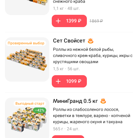
снежного краба
1,1 кг
·
48 шт.
1399 ₽
1869 ₽
Сет Свойсет
Проверенный выбор
Роллы из нежной белой рыбы,
сливочного крем-краба, курицы, икры с
хрустящими овощами
1,5 кг
·
56 шт.
1099 ₽
МиниГранд 0.5 кг
Выгодный старт
Роллы из слабосоленого лосося,
–42%
креветки в темпуре, варено - копченой
курицы, жареного окуня и такуана
565 г
·
24 шт.