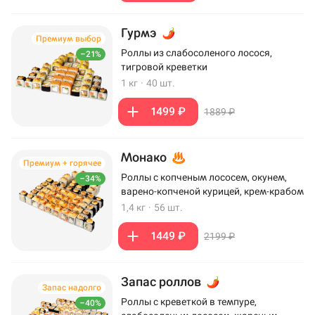
Гурмэ
Премиум выбор
Роллы из слабосоленого лосося,
–21%
тигровой креветки
1 кг
·
40 шт.
1499 ₽
1889 ₽
Монако
Премиум + горячее
Роллы с копченым лососем, окунем,
–34%
варено-копченой курицей, крем-крабом
1,4 кг
·
56 шт.
1449 ₽
2199 ₽
Запас роллов
Запас надолго
Роллы с креветкой в темпуре,
–40%