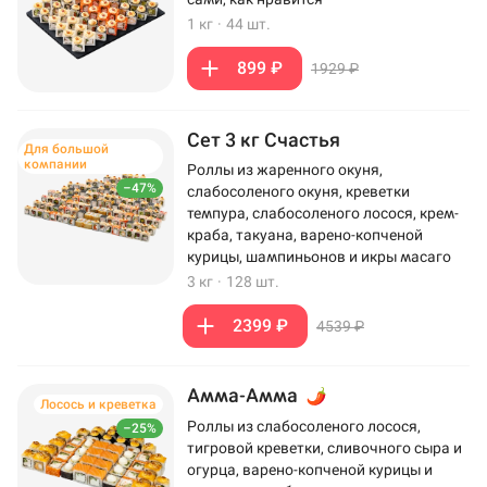
1 кг
·
44 шт.
899 ₽
1929 ₽
Сет 3 кг Счастья
Для большой
компании
Роллы из жаренного окуня,
–47%
слабосоленого окуня, креветки
темпура, слабосоленого лосося, крем-
краба, такуана, варено-копченой
курицы, шампиньонов и икры масаго
3 кг
·
128 шт.
2399 ₽
4539 ₽
Амма-Амма
Лосось и креветка
Роллы из слабосоленого лосося,
–25%
тигровой креветки, сливочного сыра и
огурца, варено-копченой курицы и