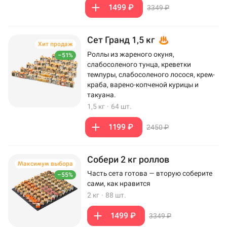
1499 ₽
3349 ₽
Сет Гранд 1,5 кг
Хит продаж
Роллы из жареного окуня,
–51%
слабосоленого тунца, креветки
темпуры, слабосоленого лосося, крем-
краба, варено-копченой курицы и
такуана.
1,5 кг
·
64 шт.
1199 ₽
2450 ₽
Собери 2 кг роллов
Максимум выбора
Часть сета готова — вторую соберите
–55%
сами, как нравится
2 кг
·
88 шт.
1499 ₽
3349 ₽