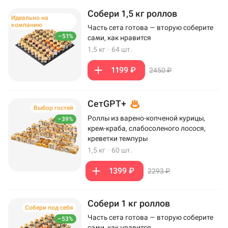
Собери 1,5 кг роллов
Идеально на
компанию
Часть сета готова — вторую соберите
–51%
сами, как нравится
1,5 кг
·
64 шт.
1199 ₽
2450 ₽
СетGPT+
Выбор гостей
Роллы из варено-копченой курицы,
–39%
крем-краба, слабосоленого лосося,
креветки темпуры
1,5 кг
·
60 шт.
1399 ₽
2293 ₽
Собери 1 кг роллов
Собери под себя
Часть сета готова — вторую соберите
–53%
сами, как нравится