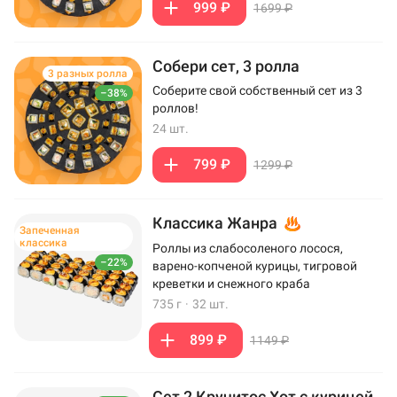
999 ₽
1699 ₽
Собери сет, 3 ролла
3 разных ролла
Соберите свой собственный сет из 3
–38%
роллов!
24 шт.
799 ₽
1299 ₽
Классика Жанра
Запеченная
классика
Роллы из слабосоленого лосося,
–22%
варено-копченой курицы, тигровой
креветки и снежного краба
735 г
·
32 шт.
899 ₽
1149 ₽
Сет 2 Кручитос Хот с курицей