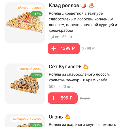
Клад роллов
Много лосося
Роллы с креветкой в темпуре,
–42%
слабосоленым лососем, копченым
лососем, варено-копченой курицей и
крем-крабом
1,4 кг
·
56 шт.
1399 ₽
2399 ₽
Сет Куписет+
Каждый день
Роллы из слабосоленого лосося,
–39%
креветки темпуры и крем-краба.
502 г
·
20 шт.
599 ₽
978 ₽
Огонь
Выгодно и вкусно
Роллы из жареного окуня, снежного
–27%