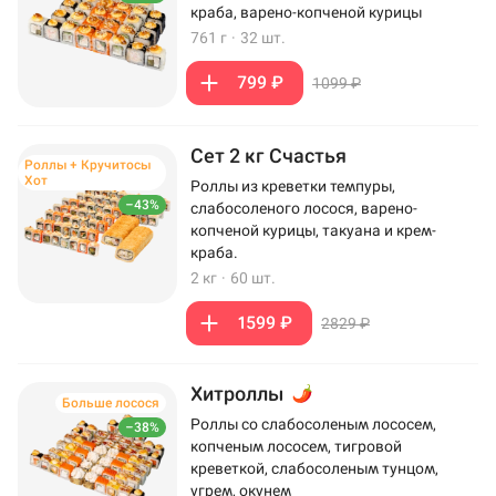
краба, варено-копченой курицы
761 г
·
32 шт.
799 ₽
1099 ₽
Сет 2 кг Счастья
Роллы + Кручитосы
Хот
Роллы из креветки темпуры,
–43%
слабосоленого лосося, варено-
копченой курицы, такуана и крем-
краба.
2 кг
·
60 шт.
1599 ₽
2829 ₽
Хитроллы
Больше лосося
Роллы со слабосоленым лососем,
–38%
копченым лососем, тигровой
креветкой, слабосоленым тунцом,
угрем, окунем