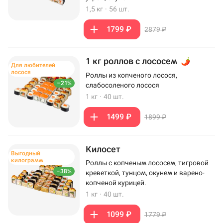
1,5 кг
·
56 шт.
1799 ₽
2879 ₽
1 кг роллов с лососем
Для любителей
лосося
Роллы из копченого лосося,
–21%
слабосоленого лосося
1 кг
·
40 шт.
1499 ₽
1899 ₽
Килосет
Выгодный
килограмм
Роллы с копченым лососем, тигровой
–38%
креветкой, тунцом, окунем и варено-
копченой курицей.
1 кг
·
40 шт.
1099 ₽
1779 ₽