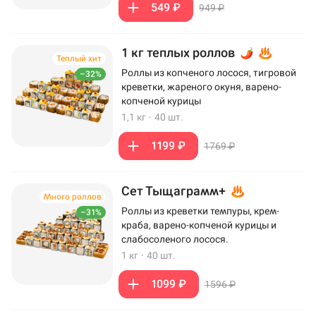
549 ₽
949 ₽
1 кг теплых роллов
Теплый хит
Роллы из копченого лосося, тигровой
–32%
креветки, жареного окуня, варено-
копченой курицы
1,1 кг
·
40 шт.
1199 ₽
1769 ₽
Сет Тыщаграмм+
Много роллов
Роллы из креветки темпуры, крем-
–31%
краба, варено-копченой курицы и
слабосоленого лосося.
1 кг
·
40 шт.
1099 ₽
1596 ₽