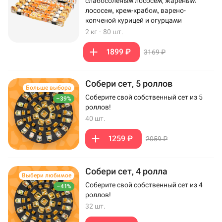
слабосоленым лососем, жареным
лососем, крем-крабом, варено-
копченой курицей и огурцами
2 кг
·
80 шт.
1899 ₽
3169 ₽
Собери сет, 5 роллов
Больше выбора
Соберите свой собственный сет из 5
–39%
роллов!
40 шт.
1259 ₽
2059 ₽
Собери сет, 4 ролла
Выбери любимое
Соберите свой собственный сет из 4
–41%
роллов!
32 шт.