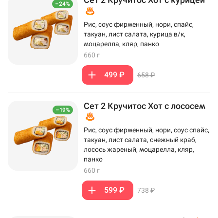
–24%
Рис, соус фирменный, нори, спайс,
такуан, лист салата, курица в/к,
моцарелла, кляр, панко
660 г
499 ₽
658 ₽
Сет 2 Кручитос Хот с лососем
–19%
Рис, соус фирменный, нори, соус спайс,
такуан, лист салата, снежный краб,
лосось жареный, моцарелла, кляр,
панко
660 г
599 ₽
738 ₽