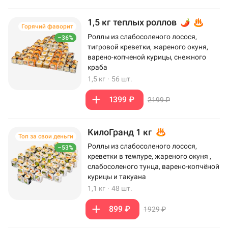
1,5 кг теплых роллов
Горячий фаворит
Роллы из слабосоленого лосося,
–36%
тигровой креветки, жареного окуня,
варено-копченой курицы, снежного
краба
1,5 кг
·
56 шт.
1399 ₽
2199 ₽
КилоГранд 1 кг
Топ за свои деньги
Роллы из слабосоленого лосося,
–53%
креветки в темпуре, жареного окуня ,
слабосоленого тунца, варено-копчёной
курицы и такуана
1,1 кг
·
48 шт.
899 ₽
1929 ₽