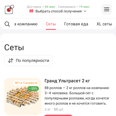
Доставка
~ 44 мин
·
Самовывоз
~ 19 мин
Выбрать способ получения
ии
На компанию
Сеты
Готовая еда
XL сеты
Сеты
По популярности
Гранд Ультрасет 2 кг
№1 в Салавате
88 роллов — 2 кг роллов на компанию
–55%
3–4 человека. Большой сет с
популярными роллами, когда хочется
много роллов и не хочется готовить.
2 кг
·
88 шт.