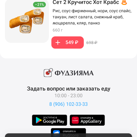
Сет 2 Кручитос Хот Крабс
–21%
Рис, соус фирменный, нори, соус спайс,
такуан, лист салата, снежный краб,
моцарелла, кляр, панко
660 г
549 ₽
698 ₽
Задать вопрос или заказать еду
10:00 - 23:00
8 (906) 102-33-33