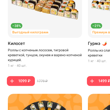
–38%
–21%
Выгодный килограмм
Премиум 
Килосет
Гурмэ
Роллы с копченым лососем, тигровой
Роллы из сла
креветкой, тунцом, окунем и варено-копченой
креветки
курицей.
1 кг
·
40 шт.
1 кг
·
40 шт.
1099 ₽
1499 
1779 ₽