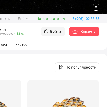
нтакты
Ещё
Чат с оператором
8 (906) 102-33-33
ения
Войти
Корзина
амовывоз
~ 32 мин
авки
Напитки
По популярности