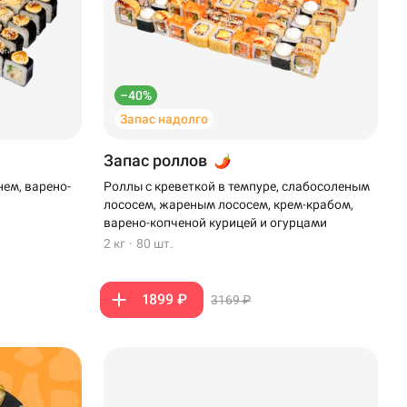
–40%
Запас надолго
Запас роллов
нем, варено-
Роллы с креветкой в темпуре, слабосоленым
лососем, жареным лососем, крем-крабом,
варено-копченой курицей и огурцами
2 кг
·
80 шт.
1899 ₽
3169 ₽