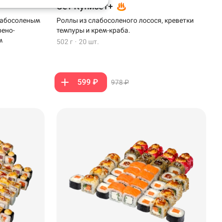
Сет Куписет+
слабосоленым
Роллы из слабосоленого лосося, креветки
рено-
темпуры и крем-краба.
м
502 г
·
20 шт.
599 ₽
978 ₽