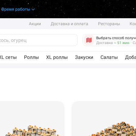
.
Время работы
Акции
Доставка и оплата
Рестораны
Ко
Выбрать способ получ
Доставка
~ 51 мин
·
С
XL сеты
Роллы
XL роллы
Закуски
Салаты
Доб