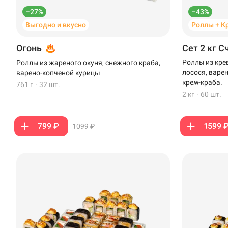
Стерлитамак
–27%
–43%
Выгодно и вкусно
Роллы + К
Темрюк
Огонь
Сет 2 кг С
Уфа
Роллы из кре
Роллы из жареного окуня, снежного краба,
Чебоксары
лосося, варе
варено-копченой курицы
крем-краба.
761 г
·
32 шт.
2 кг
·
60 шт.
799 ₽
1599 
1099 ₽