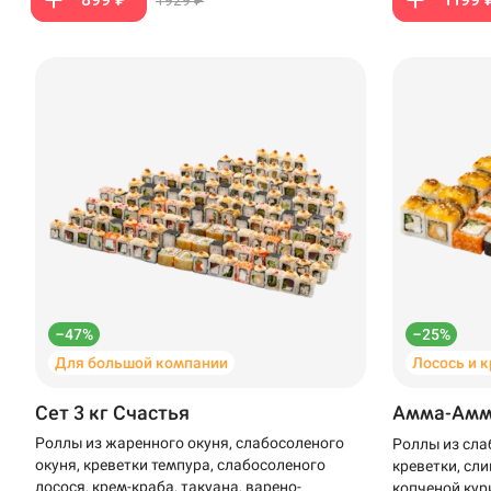
–47%
–25%
Для большой компании
Лосось и 
Сет 3 кг Счастья
Амма-Ам
Роллы из жаренного окуня, слабосоленого
Роллы из сла
окуня, креветки темпура, слабосоленого
креветки, сли
лосося, крем-краба, такуана, варено-
копченой кур