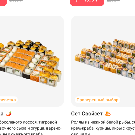
креветка
Проверенный выбор
ма
Сет Свойсет
босоленого лосося, тигровой
Роллы из нежной белой рыбы, 
вочного сыра и огурца, варено-
крем-краба, курицы, икры с хр
ицы и снежного краба
овощами