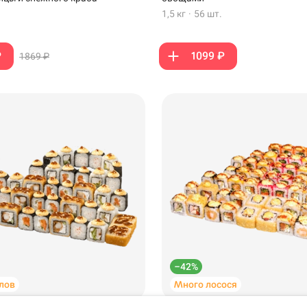
1,5 кг
·
56 шт.
₽
1099 ₽
1869 ₽
Салават
Самовывоз
ов, 13 ·
варе
–42%
лов
Много лосося