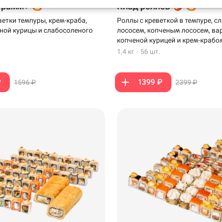
грамм+
Клад роллов
ветки темпуры, крем-краба,
Роллы с креветкой в темпуре, 
ной курицы и слабосоленого
лососем, копченым лососем, ва
копченой курицей и крем-крабо
1,4 кг
·
56 шт.
₽
1399 ₽
1596 ₽
2399 ₽
99 ₽