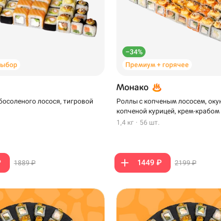
–34%
выбор
Премиум + горячее
Монако
босоленого лосося, тигровой
Роллы с копченым лососем, оку
копченой курицей, крем-крабом
1,4 кг
·
56 шт.
₽
1449 ₽
1889 ₽
2199 ₽