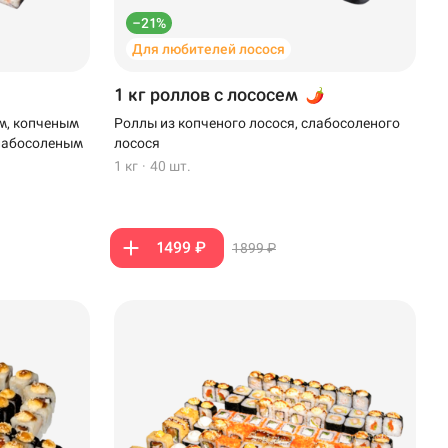
–21%
Для любителей лосося
1 кг роллов с лососем
м, копченым
Роллы из копченого лосося, слабосоленого
слабосоленым
лосося
1 кг
·
40 шт.
1499 ₽
1899 ₽