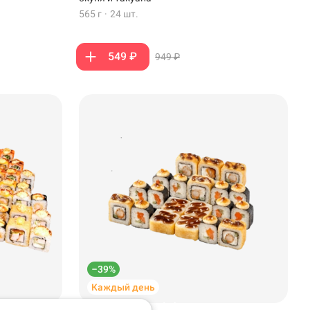
565 г
·
24 шт.
549 ₽
949 ₽
–39%
Каждый день