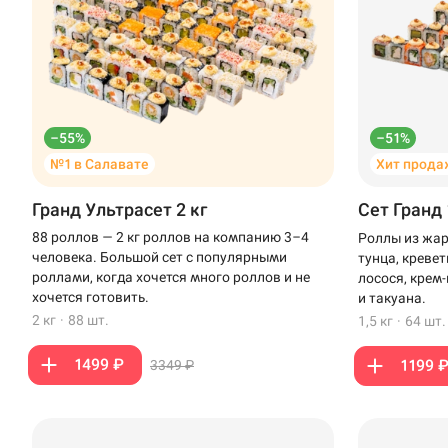
–55%
–51%
№1 в Салавате
Хит прода
Гранд Ультрасет 2 кг
Сет Гранд 
88 роллов — 2 кг роллов на компанию 3–4
Роллы из жар
человека. Большой сет с популярными
тунца, креве
роллами, когда хочется много роллов и не
лосося, крем
хочется готовить.
и такуана.
2 кг
·
88 шт.
1,5 кг
·
64 шт.
1499 ₽
1199 
3349 ₽