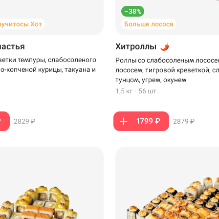
–38%
ручитосы Хот
Больше лосося
частья
Хитроллы
ветки темпуры, слабосоленого
Роллы со слабосоленым лососе
но-копченой курицы, такуана и
лососем, тигровой креветкой, 
тунцом, угрем, окунем
1,5 кг
·
56 шт.
₽
1799 ₽
2829 ₽
2879 ₽