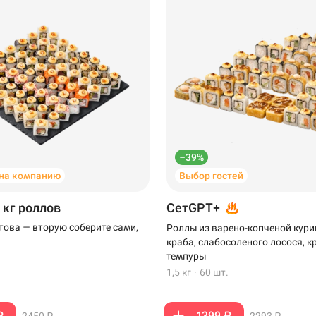
–39%
на компанию
Выбор гостей
 кг роллов
СетGPT+
отова — вторую соберите сами,
Роллы из варено-копченой кури
краба, слабосоленого лосося, к
темпуры
1,5 кг
·
60 шт.
₽
1399 ₽
2450 ₽
2293 ₽