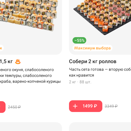
–55%
ж
Максимум выбора
1,5 кг
Собери 2 кг роллов
Часть сета готова — вторую соб
еного окуня, слабосоленого
как нравится
тки темпуры, слабосоленого
-краба, варено-копченой курицы
2 кг
·
88 шт.
1499 ₽
3349 ₽
₽
2450 ₽