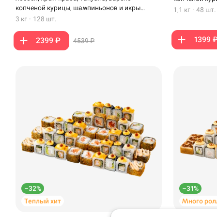
копченой курицы, шампиньонов и икры
1,1 кг
·
48 шт.
масаго
3 кг
·
128 шт.
1399 
2399 ₽
4539 ₽
Доставка
Уфа
Иглино
бульвар Космонавт
Нагаево
Фудзияма на буль
–32%
–31%
Космонавтов
Пермь
Теплый хит
Много рол