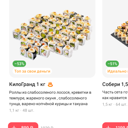
–53%
–51%
Топ за свои деньги
Идеально 
КилоГранд 1 кг
Собери 1,5
Часть сета г
Роллы из слабосоленого лосося, креветки в
как нравится
темпуре, жареного окуня , слабосоленого
тунца, варено-копчёной курицы и такуана
1,5 кг
·
64 шт.
1,1 кг
·
48 шт.
899 ₽
1199 
1929 ₽