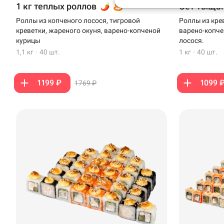
1 кг теплых роллов
Сет Тыща
Анапа
Роллы из копченого лосося, тигровой
Роллы из кре
креветки, жареного окуня, варено-копченой
варено-копче
Иглино
курицы
лосося.
1,1 кг
·
40 шт.
1 кг
·
40 шт.
Ижевск
Крымск
1199 ₽
1099 
1769 ₽
Кудрово
Нагаево
Новороссийск
Новый Уренгой
Пермь
Салават