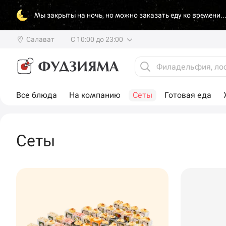
Мы закрыты на ночь, но можно заказать еду ко времени..
Салават
С 10:00 до 23:00
Все блюда
На компанию
Сеты
Готовая еда
Сеты