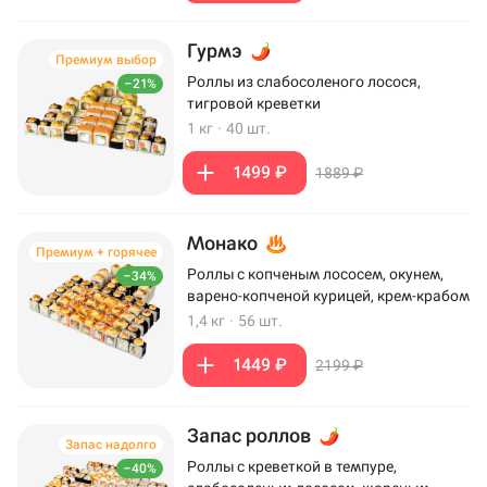
Гурмэ
Премиум выбор
Роллы из слабосоленого лосося,
–21%
тигровой креветки
1 кг
·
40 шт.
1499 ₽
1889 ₽
Монако
Премиум + горячее
Роллы с копченым лососем, окунем,
–34%
варено-копченой курицей, крем-крабом
1,4 кг
·
56 шт.
1449 ₽
2199 ₽
Запас роллов
Запас надолго
Роллы с креветкой в темпуре,
–40%