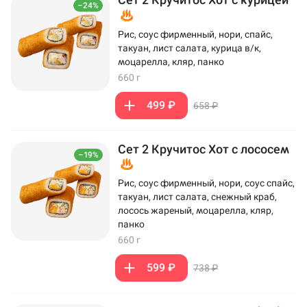
–24%
Рис, соус фирменный, нори, спайс,
такуан, лист салата, курица в/к,
моцарелла, кляр, панко
660 г
499 ₽
658 ₽
Сет 2 Кручитос Хот с лососем
–19%
Рис, соус фирменный, нори, соус спайс,
такуан, лист салата, снежный краб,
лосось жареный, моцарелла, кляр,
панко
660 г
599 ₽
738 ₽