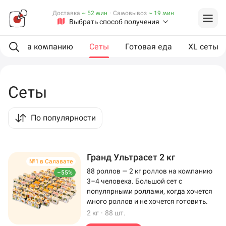
Доставка
~ 52 мин
·
Самовывоз
~ 19 мин
Выбрать способ получения
ии
На компанию
Сеты
Готовая еда
XL сеты
Сеты
По популярности
Гранд Ультрасет 2 кг
№1 в Салавате
88 роллов — 2 кг роллов на компанию
–55%
3–4 человека. Большой сет с
популярными роллами, когда хочется
много роллов и не хочется готовить.
2 кг
·
88 шт.