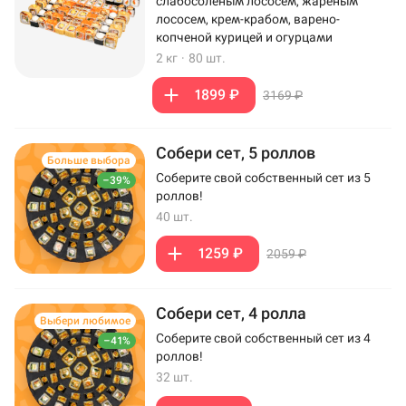
слабосоленым лососем, жареным
лососем, крем-крабом, варено-
копченой курицей и огурцами
2 кг
·
80 шт.
1899 ₽
3169 ₽
Собери сет, 5 роллов
Больше выбора
Соберите свой собственный сет из 5
–39%
роллов!
40 шт.
1259 ₽
2059 ₽
Собери сет, 4 ролла
Выбери любимое
Соберите свой собственный сет из 4
–41%
роллов!
32 шт.