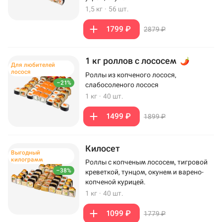
1,5 кг
·
56 шт.
1799 ₽
2879 ₽
1 кг роллов с лососем
Для любителей
лосося
Роллы из копченого лосося,
–21%
слабосоленого лосося
1 кг
·
40 шт.
1499 ₽
1899 ₽
Килосет
Выгодный
килограмм
Роллы с копченым лососем, тигровой
–38%
креветкой, тунцом, окунем и варено-
копченой курицей.
1 кг
·
40 шт.
1099 ₽
1779 ₽