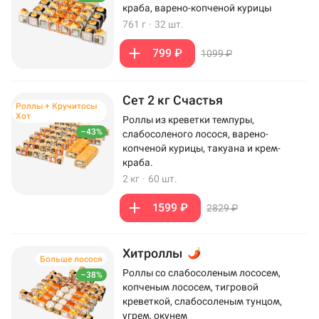
краба, варено-копченой курицы
761 г
·
32 шт.
799 ₽
1099 ₽
Сет 2 кг Счастья
Роллы + Кручитосы
Хот
Роллы из креветки темпуры,
–43%
слабосоленого лосося, варено-
копченой курицы, такуана и крем-
краба.
2 кг
·
60 шт.
1599 ₽
2829 ₽
Хитроллы
Больше лосося
Роллы со слабосоленым лососем,
–38%
копченым лососем, тигровой
креветкой, слабосоленым тунцом,
угрем, окунем