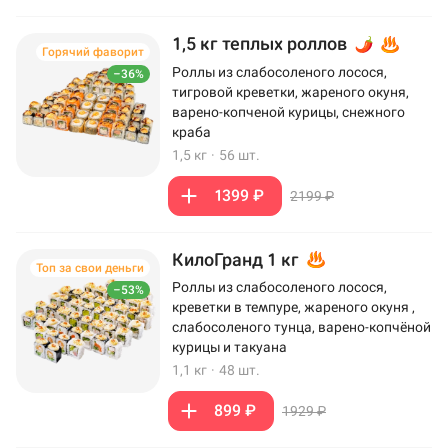
1,5 кг теплых роллов
Горячий фаворит
Роллы из слабосоленого лосося,
–36%
тигровой креветки, жареного окуня,
варено-копченой курицы, снежного
краба
1,5 кг
·
56 шт.
1399 ₽
2199 ₽
КилоГранд 1 кг
Топ за свои деньги
Роллы из слабосоленого лосося,
–53%
креветки в темпуре, жареного окуня ,
слабосоленого тунца, варено-копчёной
курицы и такуана
1,1 кг
·
48 шт.
899 ₽
1929 ₽