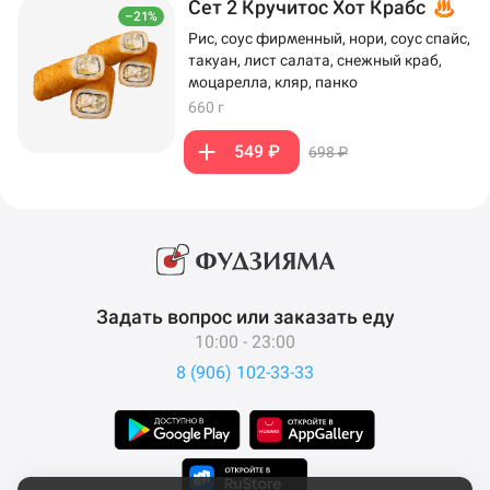
Сет 2 Кручитос Хот Крабс
–21%
Рис, соус фирменный, нори, соус спайс,
такуан, лист салата, снежный краб,
моцарелла, кляр, панко
660 г
549 ₽
698 ₽
Задать вопрос или заказать еду
10:00 - 23:00
8 (906) 102-33-33