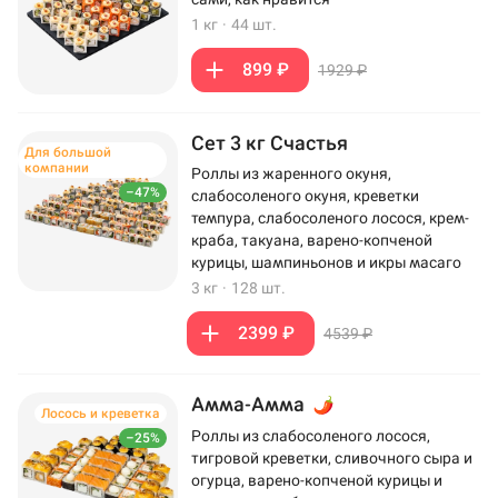
1 кг
·
44 шт.
899 ₽
1929 ₽
Сет 3 кг Счастья
Для большой
компании
Роллы из жаренного окуня,
–47%
слабосоленого окуня, креветки
темпура, слабосоленого лосося, крем-
краба, такуана, варено-копченой
курицы, шампиньонов и икры масаго
3 кг
·
128 шт.
2399 ₽
4539 ₽
Амма-Амма
Лосось и креветка
Роллы из слабосоленого лосося,
–25%
тигровой креветки, сливочного сыра и
огурца, варено-копченой курицы и