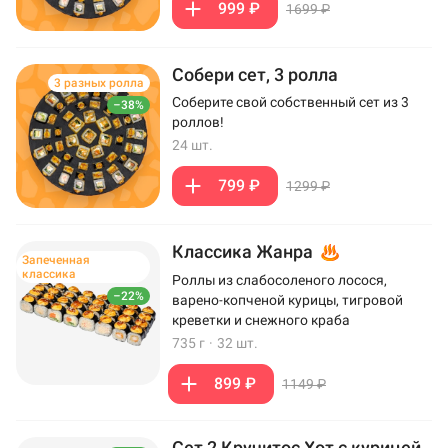
999 ₽
1699 ₽
Собери сет, 3 ролла
3 разных ролла
Соберите свой собственный сет из 3
–38%
роллов!
24 шт.
799 ₽
1299 ₽
Классика Жанра
Запеченная
классика
Роллы из слабосоленого лосося,
–22%
варено-копченой курицы, тигровой
креветки и снежного краба
735 г
·
32 шт.
899 ₽
1149 ₽
Сет 2 Кручитос Хот с курицей