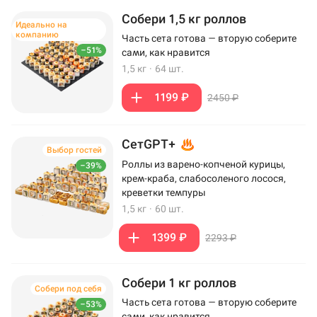
Собери 1,5 кг роллов
Идеально на
компанию
Часть сета готова — вторую соберите
–51%
сами, как нравится
1,5 кг
·
64 шт.
1199 ₽
2450 ₽
СетGPT+
Выбор гостей
Роллы из варено-копченой курицы,
–39%
крем-краба, слабосоленого лосося,
креветки темпуры
1,5 кг
·
60 шт.
1399 ₽
2293 ₽
Собери 1 кг роллов
Собери под себя
Часть сета готова — вторую соберите
–53%
сами, как нравится