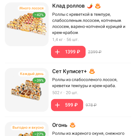
Клад роллов
Много лосося
Роллы с креветкой в темпуре,
–42%
слабосоленым лососем, копченым
лососем, варено-копченой курицей и
крем-крабом
1,4 кг
·
56 шт.
1399 ₽
2399 ₽
Сет Куписет+
Каждый день
Роллы из слабосоленого лосося,
–39%
креветки темпуры и крем-краба.
502 г
·
20 шт.
599 ₽
978 ₽
Огонь
Выгодно и вкусно
Роллы из жареного окуня, снежного
–27%