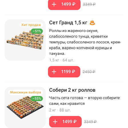
1499 ₽
3349 ₽
Сет Гранд 1,5 кг
Хит продаж
Роллы из жареного окуня,
–51%
слабосоленого тунца, креветки
темпуры, слабосоленого лосося, крем-
краба, варено-копченой курицы и
такуана.
1,5 кг
·
64 шт.
1199 ₽
2450 ₽
Собери 2 кг роллов
Максимум выбора
Часть сета готова — вторую соберите
–55%
сами, как нравится
2 кг
·
88 шт.
1499 ₽
3349 ₽