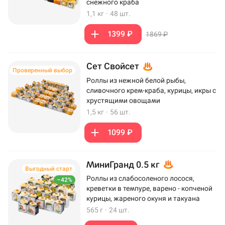
снежного краба
1,1 кг
·
48 шт.
1399 ₽
1869 ₽
Сет Свойсет
Проверенный выбор
Роллы из нежной белой рыбы,
сливочного крем-краба, курицы, икры с
хрустящими овощами
1,5 кг
·
56 шт.
1099 ₽
МиниГранд 0.5 кг
Выгодный старт
Роллы из слабосоленого лосося,
–42%
креветки в темпуре, варено - копченой
курицы, жареного окуня и такуана
565 г
·
24 шт.