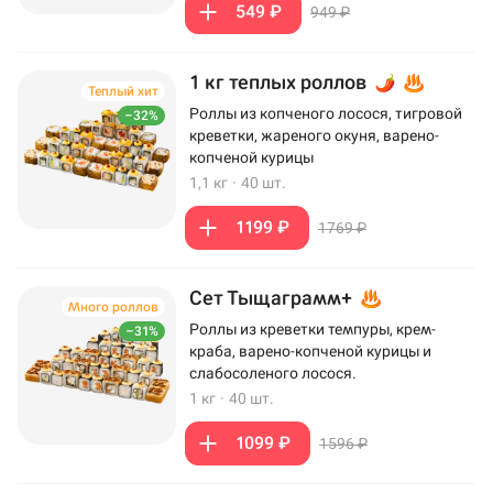
549 ₽
949 ₽
1 кг теплых роллов
Теплый хит
Роллы из копченого лосося, тигровой
–32%
креветки, жареного окуня, варено-
копченой курицы
1,1 кг
·
40 шт.
1199 ₽
1769 ₽
Сет Тыщаграмм+
Много роллов
Роллы из креветки темпуры, крем-
–31%
краба, варено-копченой курицы и
слабосоленого лосося.
1 кг
·
40 шт.
1099 ₽
1596 ₽