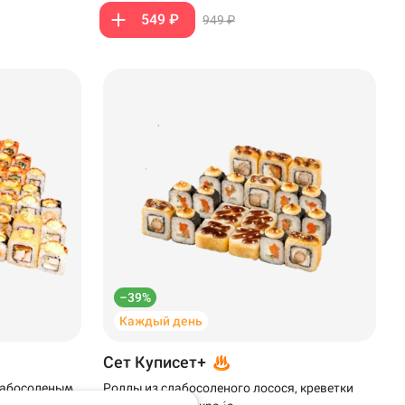
549 ₽
949 ₽
–39%
Каждый день
Сет Куписет+
слабосоленым
Роллы из слабосоленого лосося, креветки