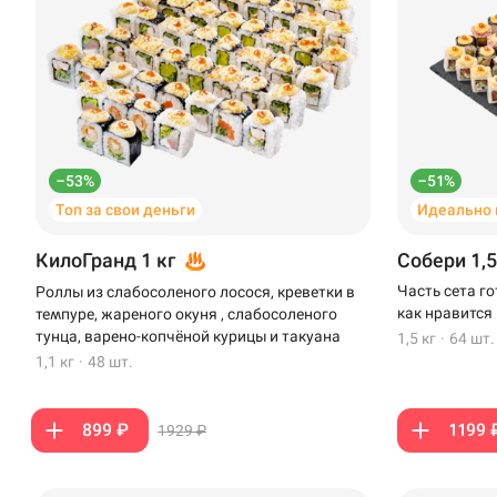
–53%
–51%
Топ за свои деньги
Идеально 
КилоГранд 1 кг
Собери 1,5
Часть сета г
Роллы из слабосоленого лосося, креветки в
как нравится
темпуре, жареного окуня , слабосоленого
тунца, варено-копчёной курицы и такуана
1,5 кг
·
64 шт.
1,1 кг
·
48 шт.
899 ₽
1199 
1929 ₽