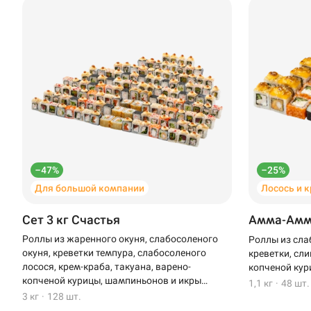
–47%
–25%
Для большой компании
Лосось и 
Сет 3 кг Счастья
Амма-Ам
Роллы из жаренного окуня, слабосоленого
Роллы из сла
окуня, креветки темпура, слабосоленого
креветки, сли
лосося, крем-краба, такуана, варено-
копченой кур
копченой курицы, шампиньонов и икры
1,1 кг
·
48 шт.
масаго
3 кг
·
128 шт.