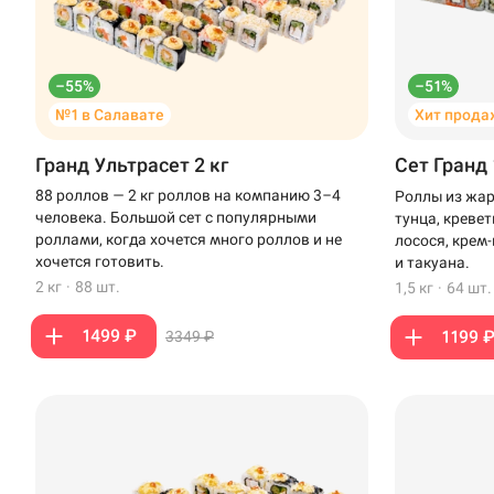
–55%
–51%
№1 в Салавате
Хит прода
Гранд Ультрасет 2 кг
Сет Гранд 
88 роллов — 2 кг роллов на компанию 3–4
Роллы из жар
человека. Большой сет с популярными
тунца, креве
роллами, когда хочется много роллов и не
лосося, крем
хочется готовить.
и такуана.
2 кг
·
88 шт.
1,5 кг
·
64 шт.
1499 ₽
1199 
3349 ₽