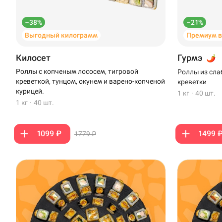
–38%
–21%
Выгодный килограмм
Премиум 
Килосет
Гурмэ
Роллы с копченым лососем, тигровой
Роллы из сла
креветкой, тунцом, окунем и варено-копченой
креветки
курицей.
1 кг
·
40 шт.
1 кг
·
40 шт.
1099 ₽
1499 
1779 ₽