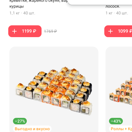
креветки, жареного окуня, варено-копченой
варено-копче
курицы
лосося.
Анапа
1,1 кг
·
40 шт.
1 кг
·
40 шт.
Иглино
1199 ₽
1099 
1769 ₽
Ижевск
Крымск
Кудрово
Нагаево
Новороссийск
Новый Уренгой
Пермь
–27%
–43%
Салават
Выгодно и вкусно
Роллы + К