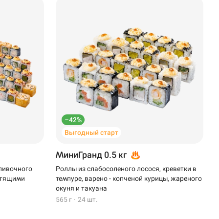
–42%
Выгодный старт
МиниГранд 0.5 кг
сливочного
Роллы из слабосоленого лосося, креветки в
устящими
темпуре, варено - копченой курицы, жареного
окуня и такуана
565 г
·
24 шт.