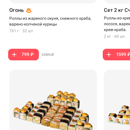
Стерлитамак
Огонь
Сет 2 кг С
Темрюк
Роллы из кре
Роллы из жареного окуня, снежного краба,
лосося, варе
варено-копченой курицы
Уфа
крем-краба.
761 г
·
32 шт.
2 кг
·
60 шт.
Чебоксары
799 ₽
1599 
1099 ₽