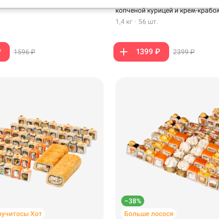
ной курицы и слабосоленого
лососем, копченым лососем, ва
копченой курицей и крем-крабо
1,4 кг
·
56 шт.
₽
1399 ₽
1596 ₽
2399 ₽
99 ₽
–38%
ручитосы Хот
Больше лосося