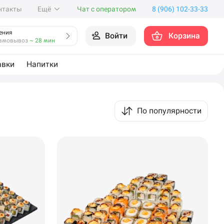
нтакты
Ещё
Чат с оператором
8 (906) 102-33-33
ения
Войти
Корзина
амовывоз
~ 28 мин
авки
Напитки
По популярности