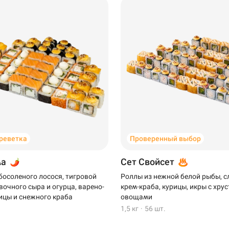
креветка
Проверенный выбор
ма
Сет Свойсет
босоленого лосося, тигровой
Роллы из нежной белой рыбы, 
вочного сыра и огурца, варено-
крем-краба, курицы, икры с хр
ицы и снежного краба
овощами
1,5 кг
·
56 шт.