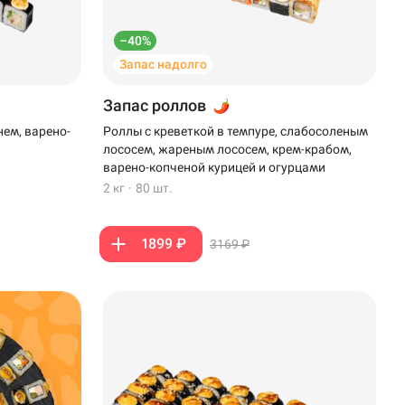
–40%
Запас надолго
Запас роллов
нем, варено-
Роллы с креветкой в темпуре, слабосоленым
лососем, жареным лососем, крем-крабом,
варено-копченой курицей и огурцами
2 кг
·
80 шт.
1899 ₽
3169 ₽