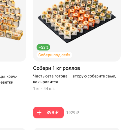
–53%
Собери под себя
Собери 1 кг роллов
Часть сета готова — вторую соберите сами,
цы, крем-
как нравится
реветки
1 кг
·
44 шт.
899 ₽
1929 ₽