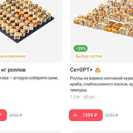
–39%
на компанию
Выбор гостей
 кг роллов
СетGPT+
отова — вторую соберите сами,
Роллы из варено-копченой кури
краба, слабосоленого лосося, к
темпуры
1,5 кг
·
60 шт.
₽
1399 ₽
2450 ₽
2293 ₽