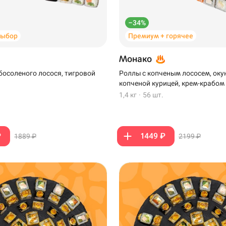
–34%
выбор
Премиум + горячее
Монако
босоленого лосося, тигровой
Роллы с копченым лососем, оку
копченой курицей, крем-крабом
1,4 кг
·
56 шт.
₽
1449 ₽
1889 ₽
2199 ₽