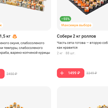
–55%
ж
Максимум выбора
1,5 кг
Собери 2 кг роллов
Часть сета готова — вторую соб
еного окуня, слабосоленого
как нравится
тки темпуры, слабосоленого
-краба, варено-копченой курицы
2 кг
·
88 шт.
1499 ₽
3349 ₽
₽
2450 ₽