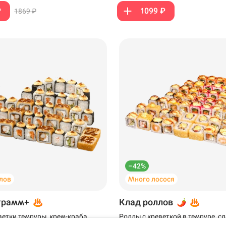
₽
1099 ₽
1869 ₽
Салават
Самовывоз
–42%
лов
Много лосося
ов, 13 ·
варе
грамм+
Клад роллов
ветки темпуры, крем-краба,
Роллы с креветкой в темпуре, 