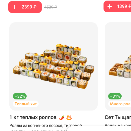
1399 
2399 ₽
4539 ₽
Доставка
Уфа
Иглино
–32%
–31%
Теплый хит
Много рол
бульвар Космонавт
Нагаево
Фудзияма на буль
Космонавтов
1 кг теплых роллов
Сет Тыща
Пермь
Роллы из копченого лосося, тигровой
Роллы из кре