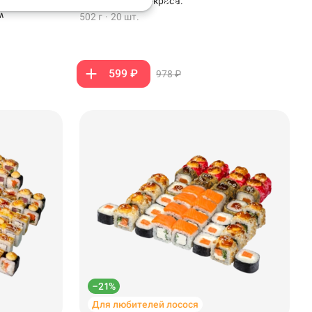
рено-
темпуры и крем-краба.
м
502 г
·
20 шт.
599 ₽
978 ₽
–21%
Для любителей лосося