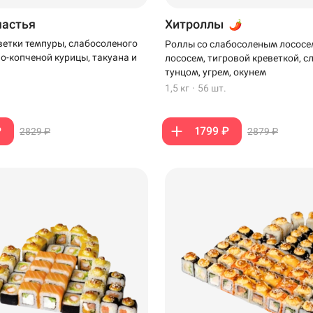
частья
Хитроллы
ветки темпуры, слабосоленого
Роллы со слабосоленым лососе
но-копченой курицы, такуана и
лососем, тигровой креветкой, 
тунцом, угрем, окунем
1,5 кг
·
56 шт.
₽
1799 ₽
2829 ₽
2879 ₽