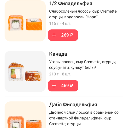
1/2 Филадельфия
Слабосоленый лосось, сыр Cremette,
огурцы, водоросли "Нори"
115 г
·
4 шт.
269 ₽
Канада
Угорь, лосось, сыр Cremette, огурцы,
соус унаги, кунжут белый
210 г
·
8 шт.
469 ₽
Дабл Филадельфия
Двойной слой лосося в сравнении со
стандартной Филадельфией, сыр
Cremette, огурцы