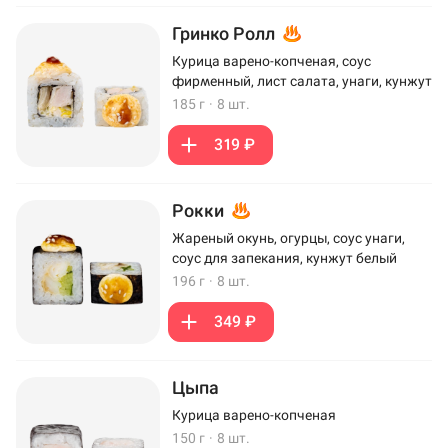
Гринко Ролл
Курица варено-копченая, соус
фирменный, лист салата, унаги, кунжут
185 г
·
8 шт.
319 ₽
Рокки
Жареный окунь, огурцы, соус унаги,
соус для запекания, кунжут белый
196 г
·
8 шт.
349 ₽
Цыпа
Курица варено-копченая
150 г
·
8 шт.