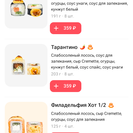
огурцы, соус унаги, соус для запекания,
кунжут белый
191 г
·
8 шт.
359 ₽
Тарантино
Слабосоленый лосось, соус для
запекания, сыр Cremette, огурцы,
кунжут белый, соус спайс, соус унаги
203 г
·
8 шт.
359 ₽
Филадельфия Хот 1/2
Слабосоленый лосось, сыр Cremette,
огурцы, соус для запекания
125 г
·
4 шт.