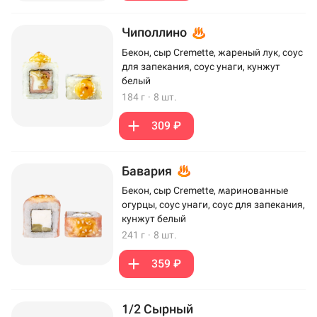
Чиполлино
Бекон, сыр Cremette, жареный лук, соус
для запекания, соус унаги, кунжут
белый
184 г
·
8 шт.
309 ₽
Бавария
Бекон, сыр Cremette, маринованные
огурцы, соус унаги, соус для запекания,
кунжут белый
241 г
·
8 шт.
359 ₽
1/2 Сырный