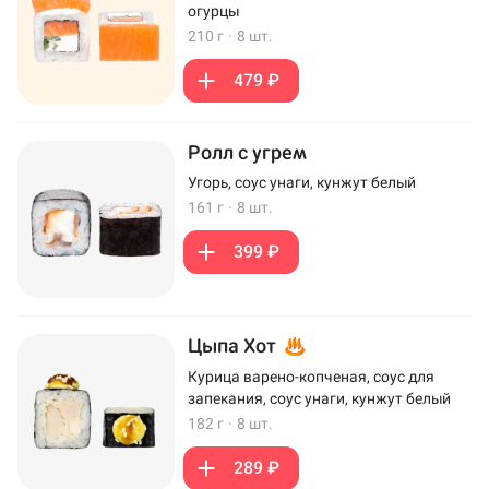
огурцы
210 г
·
8 шт.
479 ₽
Ролл с угрем
Угорь, соус унаги, кунжут белый
161 г
·
8 шт.
399 ₽
Цыпа Хот
Курица варено-копченая, соус для
запекания, соус унаги, кунжут белый
182 г
·
8 шт.
289 ₽