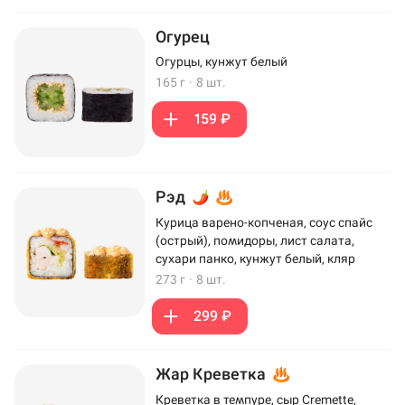
Огурец
Огурцы, кунжут белый
165 г
·
8 шт.
159 ₽
Рэд
Курица варено-копченая, соус спайс
(острый), помидоры, лист салата,
сухари панко, кунжут белый, кляр
273 г
·
8 шт.
299 ₽
Жар Креветка
Креветка в темпуре, сыр Cremette,