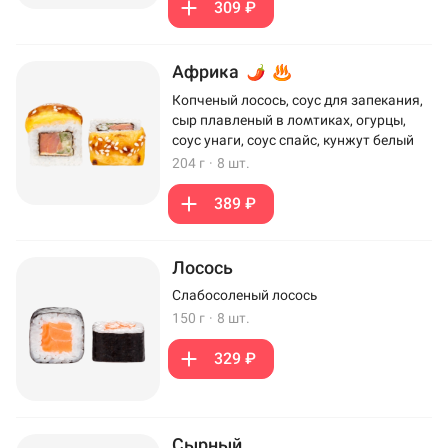
309 ₽
Африка
Копченый лосось, соус для запекания,
сыр плавленый в ломтиках, огурцы,
соус унаги, соус спайс, кунжут белый
204 г
·
8 шт.
389 ₽
Лосось
Слабосоленый лосось
150 г
·
8 шт.
329 ₽
Сырный