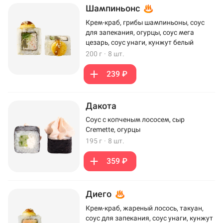
Шампиньонс
Крем-краб, грибы шампиньоны, соус
для запекания, огурцы, соус мега
цезарь, соус унаги, кунжут белый
200 г
·
8 шт.
239 ₽
Дакота
Соус с копченым лососем, сыр
Cremette, огурцы
195 г
·
8 шт.
359 ₽
Диего
Крем-краб, жареный лосось, такуан,
соус для запекания, соус унаги, кунжут