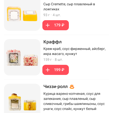
Сыр Cremette, сыр плавленый в
ломтиках
93 г
·
4 шт.
179 ₽
Краффл
Крем-краб, соус фирменный, айсберг,
икра масаго, кунжут
159 г
·
8 шт.
199 ₽
Чиззи-ролл
Курица варено-копченая, соус для
запекания, сыр плавленый, сыр
сливочный, грибы шампиньоны, соус
унаги, соус спайс, кунжут белый