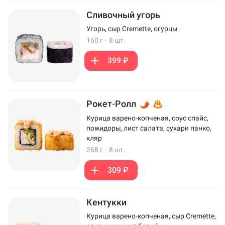
Сливочный угорь
Угорь, сыр Cremette, огурцы
160 г
·
8 шт.
399 ₽
Рокет-Ролл
Курица варено-копченая, соус спайс,
помидоры, лист салата, сухари панко,
кляр
268 г
·
8 шт.
309 ₽
Кентукки
Курица варено-копченая, сыр Cremette,