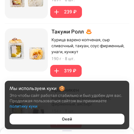
239 ₽
Такуми Ролл
Курица варено-копченая, сыр
сливочный, такуан, соус фирменный,
унаги, кунжут
190 г
·
8 шт.
319 ₽
Мы используем куки
Кранчикен
Это чтобы сайт работал стабильно и был удобен для вас.
Курица варено-копченая, соус
Продолжая пользоваться сайтом вы принимаете
фирменный, айсберг
политику куки
154 г
·
8 шт.
Окей
199 ₽