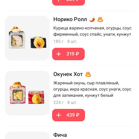
Норико Ролл
Курица варено-копченая, огурцы, соус
фирменный, соус спайс, унаги, кунжут
185 г
·
8 шт.
319 ₽
Окунек Хот
Жареный окунь, сыр плавленый,
огурцы, икра красная, соус унаги, соус
для запекания, кунжут белый
224 г
·
8 шт.
439 ₽
Фича