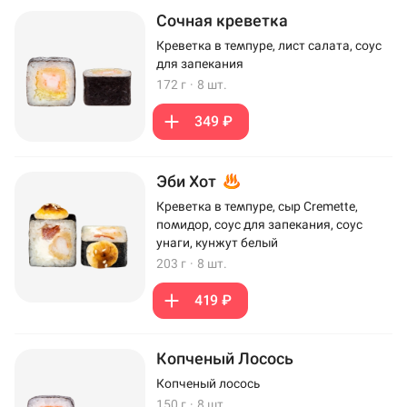
Сочная креветка
Креветка в темпуре, лист салата, соус
для запекания
172 г
·
8 шт.
349 ₽
Эби Хот
Креветка в темпуре, сыр Cremette,
помидор, соус для запекания, соус
унаги, кунжут белый
203 г
·
8 шт.
419 ₽
Копченый Лосось
Копченый лосось
150 г
·
8 шт.