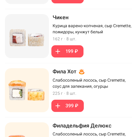
Чикен
Курица варено-копченая, сыр Cremette,
помидоры, кунжут белый
162 г
·
8 шт.
199 ₽
Фила Хот
Слабосоленый лосось, сыр Cremette,
соус для запекания, огурцы
225 г
·
8 шт.
399 ₽
Филадельфия Делюкс
Слабосоленый лосось, сыр Cremette,