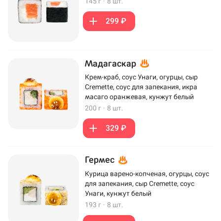
145 г
·
8 шт.
299 ₽
Мадагаскар
Крем-краб, соус Унаги, огурцы, сыр
Cremette, соус для запекания, икра
масаго оранжевая, кунжут белый
200 г
·
8 шт.
329 ₽
Гермес
Курица варено-копченая, огурцы, соус
для запекания, сыр Cremette, соус
Унаги, кунжут белый
193 г
·
8 шт.