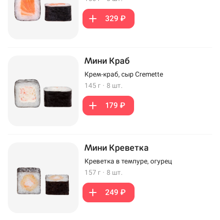
329 ₽
Мини Краб
Крем-краб, сыр Cremette
145 г
·
8 шт.
179 ₽
Мини Креветка
Креветка в темпуре, огурец
157 г
·
8 шт.
249 ₽