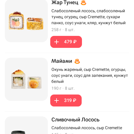
Жар Тунец
Слабосоленый лосось, слабосоленый
тунец, огурец, сыр Cremette, сухари
панко, соус унаги, кляр, кунжут белый
258 г
·
8 шт.
479 ₽
Майами
Окунь жареный, сыр Cremette, огурцы,
соус унаги, соус для запекания, кунжут
белый
190 г
·
8 шт.
319 ₽
Сливочный Лосось
Слабосоленый лосось, сыр Cremette