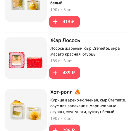
белый
190 г
·
8 шт.
419 ₽
Жар Лосось
Лосось жареный, сыр Cremette, икра
масаго красная, огурцы
189 г
·
8 шт.
439 ₽
Хот-ролл
Курица варено-копченая, сыр Cremette,
соус для запекания, маринованые
огурцы, соус унаги, кунжут белый
190 г
·
8 шт.
289 ₽