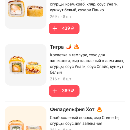
огурцы, крем-краб, кляр, соус Унаги,
кунжут белый, сухари Панко
269 г
·
8 шт.
439 ₽
Тигра
Креветка в темпуре, соус для
запекания, сыр плавленый в ломтиках,
огурцы, соус Унаги, соус Спайс, кунжут
белый
216 г
·
8 шт.
389 ₽
Филадельфия Хот
Слабосоленый лосось, сыр Cremette,
огурцы, соус для запекания