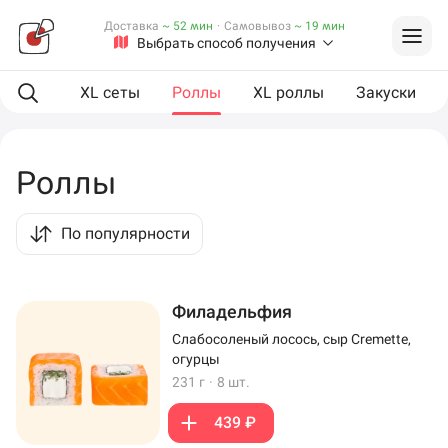
Доставка
~ 52 мин
·
Самовывоз
~ 19 мин
Выбрать способ получения
ая еда
XL сеты
Роллы
XL роллы
Закуски
Роллы
По популярности
Филадельфия
Слабосоленый лосось, сыр Cremette,
огурцы
231 г
·
8 шт.
439 ₽