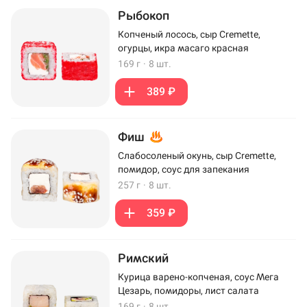
Рыбокоп
Копченый лосось, сыр Cremette,
огурцы, икра масаго красная
169 г
·
8 шт.
389 ₽
Фиш
Слабосоленый окунь, сыр Cremette,
помидор, соус для запекания
257 г
·
8 шт.
359 ₽
Римский
Курица варено-копченая, соус Мега
Цезарь, помидоры, лист салата
169 г
·
8 шт.