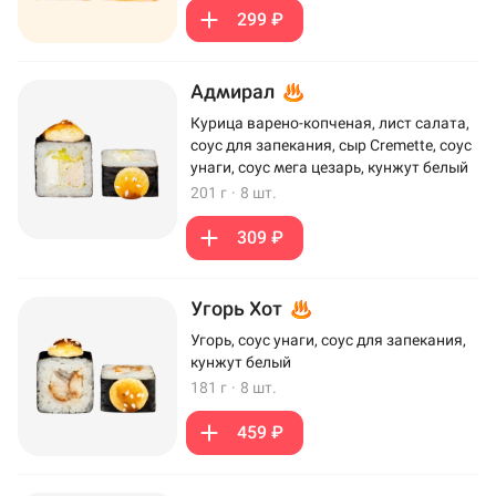
299 ₽
Адмирал
Курица варено-копченая, лист салата,
соус для запекания, сыр Cremette, соус
унаги, соус мега цезарь, кунжут белый
201 г
·
8 шт.
309 ₽
Угорь Хот
Угорь, соус унаги, соус для запекания,
кунжут белый
181 г
·
8 шт.
459 ₽