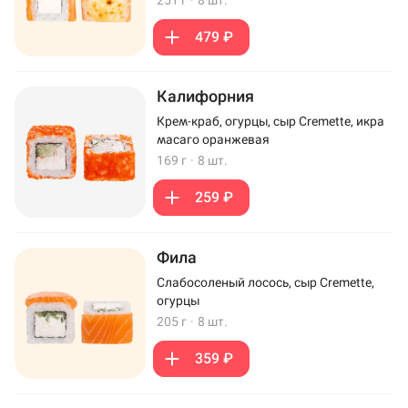
251 г
·
8 шт.
479 ₽
Калифорния
Крем-краб, огурцы, сыр Cremette, икра
масаго оранжевая
169 г
·
8 шт.
259 ₽
Фила
Слабосоленый лосось, сыр Cremette,
огурцы
205 г
·
8 шт.
359 ₽