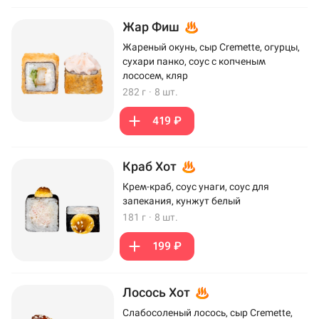
Жар Фиш
Жареный окунь, сыр Cremette, огурцы,
сухари панко, соус с копченым
лососем, кляр
282 г
·
8 шт.
419 ₽
Краб Хот
Крем-краб, соус унаги, соус для
запекания, кунжут белый
181 г
·
8 шт.
199 ₽
Лосось Хот
Слабосоленый лосось, сыр Cremette,