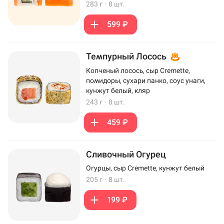
283 г
·
8 шт.
599 ₽
Темпурный Лосось
Копченый лосось, сыр Cremette,
помидоры, сухари панко, соус унаги,
кунжут белый, кляр
243 г
·
8 шт.
459 ₽
Сливочный Огурец
Огурцы, сыр Cremette, кунжут белый
205 г
·
8 шт.
199 ₽