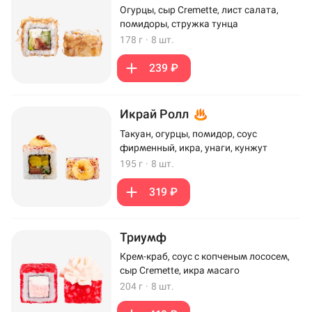
Огурцы, сыр Cremette, лист салата,
помидоры, стружка тунца
178 г
·
8 шт.
239 ₽
Икрай Ролл
Такуан, огурцы, помидор, соус
фирменный, икра, унаги, кунжут
195 г
·
8 шт.
319 ₽
Триумф
Крем-краб, соус с копченым лососем,
сыр Cremette, икра масаго
204 г
·
8 шт.