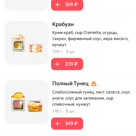
309 ₽
Крабуан
Крем-краб, сыр Cremette, огурцы,
такуан, фирменный соус, икра масаго,
кунжут
199 г
·
8 шт.
239 ₽
Полный Тунец
Слабосоленый тунец, лист салата, соус
унаги, соус для запекания, сыр
сливочный, кунжут
190 г
·
8 шт.
349 ₽