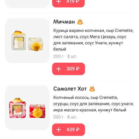
419 ₽
Мичман
Курица варено-копченая, сыр Cremette,
лист салата, соус Мега Цезарь, соус
для запекания, соус Унаги, кунжут
белый
200 г
·
8 шт.
309 ₽
Самолет Хот
Копченый лосось, сыр Cremette,
огурцы, соус для запекания, соус унаги,
икра масаго красная, кунжут белый
200 г
·
8 шт.
439 ₽