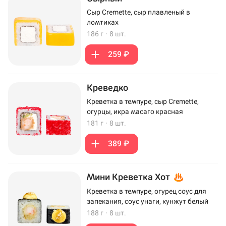
Сыр Cremette, сыр плавленый в
ломтиках
186 г
·
8 шт.
259 ₽
Креведко
Креветка в темпуре, сыр Cremette,
огурцы, икра масаго красная
181 г
·
8 шт.
389 ₽
Мини Креветка Хот
Креветка в темпуре, огурец соус для
запекания, соус унаги, кунжут белый
188 г
·
8 шт.