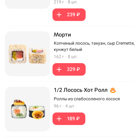
219 г
·
8 шт.
239 ₽
Морти
Копченый лосось, такуан, сыр Cremette,
кунжут белый
162 г
·
8 шт.
329 ₽
1/2 Лосось Хот Ролл
Роллы из слабосоленого лосося
96 г
·
4 шт.
189 ₽