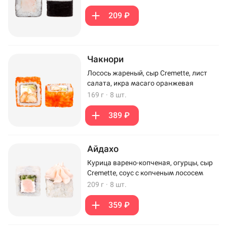
209 ₽
Чакнори
Лосось жареный, сыр Cremette, лист
салата, икра масаго оранжевая
169 г
·
8 шт.
389 ₽
Айдахо
Курица варено-копченая, огурцы, сыр
Cremette, соус с копченым лососем
209 г
·
8 шт.
359 ₽