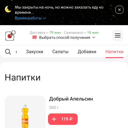
Мы закрыты на ночь, но можно заказать еду ко
времени...
Время работы
Доставка
~ 79 мин
·
Самовывоз
~ 18 мин
Выбрать способ получения
L роллы
Закуски
Салаты
Добавки
Напитки
Напитки
Добрый Апельсин
500 г
119 ₽