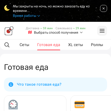
Мы закрыты на ночь, но можно заказать еду ко
времени...
Время работы
Доставка
~ 59 мин
·
Самовывоз
~ 29 мин
Выбрать способ получения
мпанию
Сеты
Готовая еда
XL сеты
Роллы
Готовая еда
Что такое готовая еда?