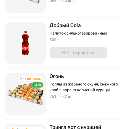
589 г
·
15 шт.
Добрый Cola
Напиток сильногазированный
500 г
Нет в продаже
Огонь
Хит витрины
Роллы из жареного окуня, снежного
–41%
краба, варено-копченой курицы
761 г
·
32 шт.
Трингл Хот с курицей