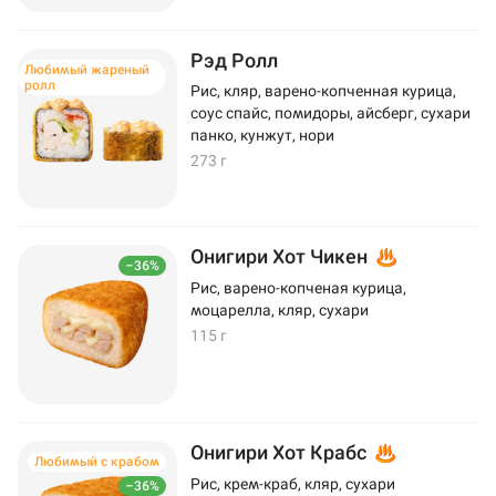
Рэд Ролл
Любимый жареный
ролл
Рис, кляр, варено-копченная курица,
соус спайс, помидоры, айсберг, сухари
панко, кунжут, нори
273 г
Онигири Хот Чикен
–36%
Рис, варено-копченая курица,
моцарелла, кляр, сухари
115 г
Онигири Хот Крабс
Любимый с крабом
Рис, крем-краб, кляр, сухари
–36%