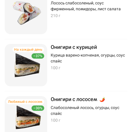
Лосось слабосоленый, соус
фирменный, помидоры, лист салата
210 г
Онигири с курицей
На каждый день
Курица варено-копченая, огурцы, соус
–37%
спайс
100 г
Онигири с лососем
Любимый с лососем
Слабосоленый лосось, огурцы, соус
–30%
спайс
100 г