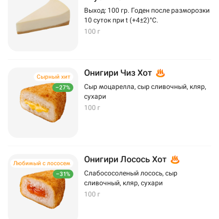
Выход: 100 гр. Годен после разморозки
10 суток при t (+4±2)°C.
100 г
Онигири Чиз Хот
Сырный хит
Сыр моцарелла, сыр сливочный, кляр,
–27%
сухари
100 г
Онигири Лосось Хот
Любимый с лососем
Слабососоленый лосось, сыр
–31%
сливочный, кляр, сухари
100 г