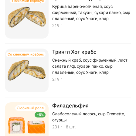
Любимый перекус
Курица варено-копченая, соус
фирменный, такуан , сухари панко, сыр
плавленый, соус Унаги, кляр
219 г
Трингл Хот крабс
Со снежным крабом
Снежный краб, соус фирменный, лист
салата п/ф, сухари панко, сыр
плавленый, соус Унаги, кляр
219 г
Филадельфия
Любимый ролл
Слабосоленый лосось, сыр Cremette,
–5%
огурцы
231 г
·
8 шт.