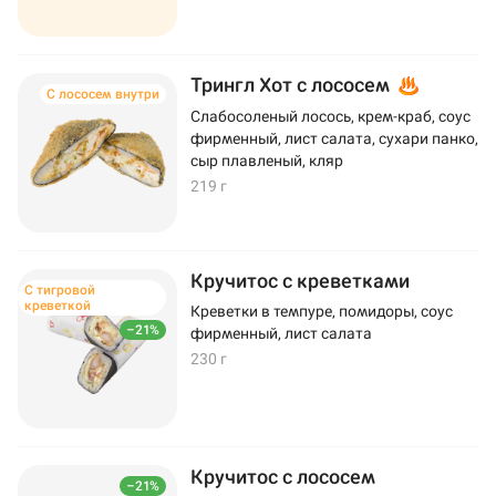
Трингл Хот с лососем
С лососем внутри
Слабосоленый лосось, крем-краб, соус
фирменный, лист салата, сухари панко,
сыр плавленый, кляр
219 г
Кручитос с креветками
С тигровой
креветкой
Креветки в темпуре, помидоры, соус
–21%
фирменный, лист салата
230 г
Кручитос с лососем
–21%