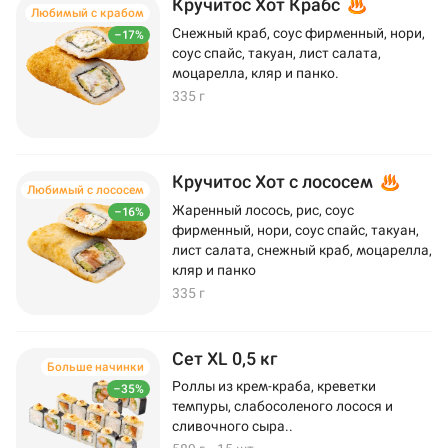
Кручитос Хот Крабс
Любимый с крабом
Снежный краб, соус фирменный, нори,
–17%
соус спайс, такуан, лист салата,
моцарелла, кляр и панко.
335 г
Кручитос Хот с лососем
Любимый с лососем
Жаренный лосось, рис, соус
–16%
фирменный, нори, соус спайс, такуан,
лист салата, снежный краб, моцарелла,
кляр и панко
335 г
Сет XL 0,5 кг
Больше начинки
Роллы из крем-краба, креветки
–35%
темпуры, слабосоленого лосося и
сливочного сыра..