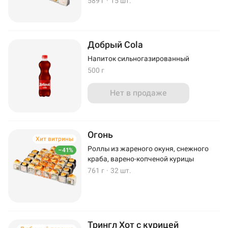
589 г
·
15 шт.
Добрый Cola
Напиток сильногазированный
500 г
Нет в продаже
Огонь
Хит витрины
Роллы из жареного окуня, снежного
–41%
краба, варено-копченой курицы
761 г
·
32 шт.
Трингл Хот с курицей