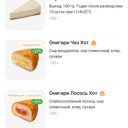
Выход: 100 гр. Годен после разморозки
10 суток при t (+4±2)°C.
100 г
Онигири Чиз Хот
Сырный хит
Сыр моцарелла, сыр сливочный, кляр,
–27%
сухари
100 г
Онигири Лосось Хот
Любимый с лососем
Слабососоленый лосось, сыр
–31%
сливочный, кляр, сухари
100 г