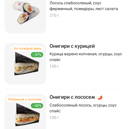
Лосось слабосоленый, соус
фирменный, помидоры, лист салата
210 г
Онигири с курицей
На каждый день
Курица варено-копченая, огурцы, соус
–37%
спайс
100 г
Онигири с лососем
Любимый с лососем
Слабосоленый лосось, огурцы, соус
–30%
спайс
100 г