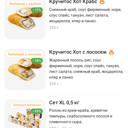
Кручитос Хот Крабс
Любимый с крабом
Снежный краб, соус фирменный, нори,
–17%
соус спайс, такуан, лист салата,
моцарелла, кляр и панко.
335 г
Кручитос Хот с лососем
Любимый с лососем
Жаренный лосось, рис, соус
–16%
фирменный, нори, соус спайс, такуан,
лист салата, снежный краб, моцарелла,
кляр и панко
335 г
Сет XL 0,5 кг
Больше начинки
Роллы из крем-краба, креветки
–35%
темпуры, слабосоленого лосося и
сливочного сыра..