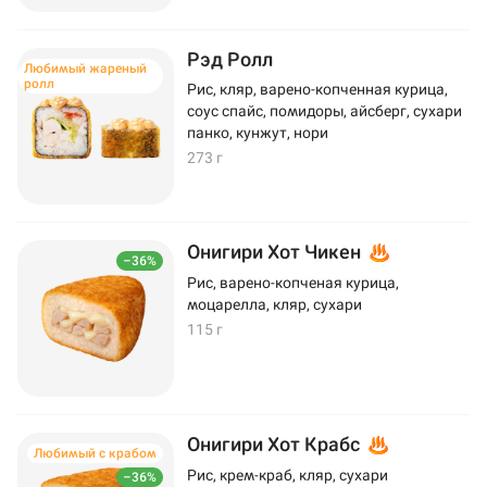
Рэд Ролл
Любимый жареный
ролл
Рис, кляр, варено-копченная курица,
соус спайс, помидоры, айсберг, сухари
панко, кунжут, нори
273 г
Онигири Хот Чикен
–36%
Рис, варено-копченая курица,
моцарелла, кляр, сухари
115 г
Онигири Хот Крабс
Любимый с крабом
Рис, крем-краб, кляр, сухари
–36%