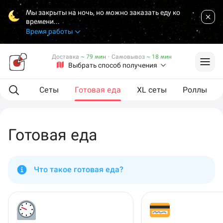
Мы закрыты на ночь, но можно заказать еду ко
времени...
Время работы
Доставка
~ 79 мин
·
Самовывоз
~ 18 мин
Выбрать способ получения
мпанию
Сеты
Готовая еда
XL сеты
Роллы
Готовая еда
Что такое готовая еда?