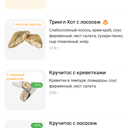
Трингл Хот с лососем
С лососем внутри
Слабосоленый лосось, крем-краб, соус
фирменный, лист салата, сухари панко,
сыр плавленый, кляр
219 г
Кручитос с креветками
С тигровой
креветкой
Креветки в темпуре, помидоры, соус
–21%
фирменный, лист салата
230 г
Кручитос с лососем
–21%