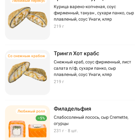
Любимый перекус
Курица варено-копченая, соус
фирменный, такуан , сухари панко, сыр
плавленый, соус Унаги, кляр
219 г
Трингл Хот крабс
Со снежным крабом
Снежный краб, соус фирменный, лист
салата п/ф, сухари панко, сыр
плавленый, соус Унаги, кляр
219 г
Филадельфия
Любимый ролл
Слабосоленый лосось, сыр Cremette,
–5%
огурцы
231 г
·
8 шт.