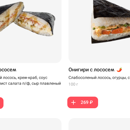
лососем
Онигири с лососем
 лосось, крем-краб, соус
Слабосоленый лосось, огурцы, с
ист салата п/ф, сыр плавленый
100 г
269 ₽