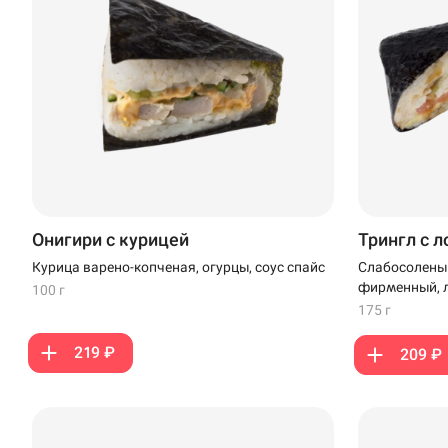
Онигири с курицей
Трингл с 
Курица варено-копченая, огурцы, соус спайс
Слабосоленый
фирменный, л
100 г
175 г
219 ₽
209 ₽