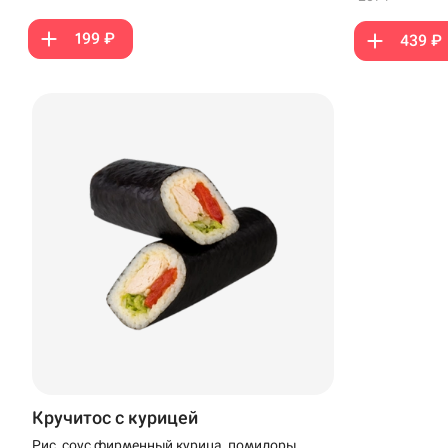
199 ₽
439 ₽
Кручитос с курицей
Рис, соус фирменный,курица, помидоры,