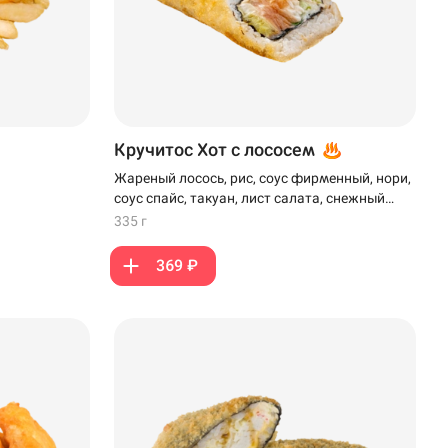
Кручитос Хот с лососем
Жареный лосось, рис, соус фирменный, нори,
соус спайс, такуан, лист салата, снежный
краб, моцарелла, кляр и панко
335 г
369 ₽