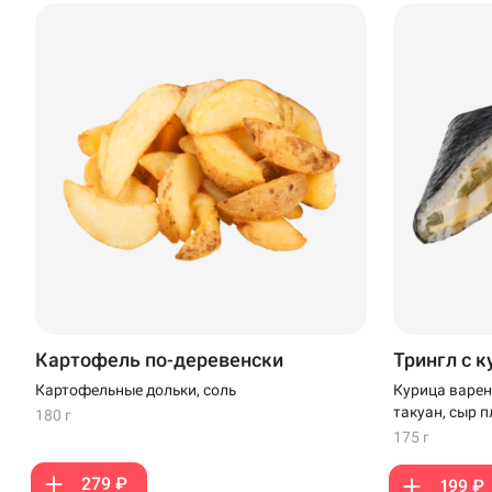
Кудрово
Нагаево
Новороссийск
Новый Уренгой
Пермь
Салават
Стерлитамак
Картофель по-деревенски
Трингл с 
Темрюк
Картофельные дольки, соль
Курица варен
такуан, сыр 
180 г
Уфа
175 г
Чебоксары
279 ₽
199 ₽