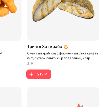
Трингл Хот крабс
ке
Снежный краб, соус фирменный, лист салата
п/ф, сухари панко, сыр плавленый, кляр
219 г
219 ₽