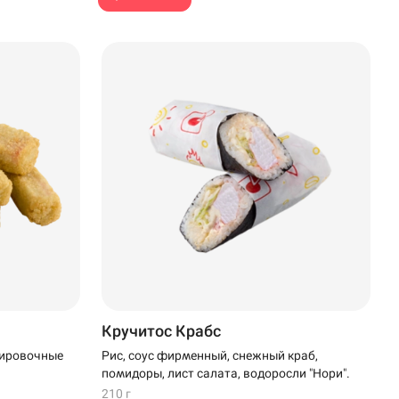
Кручитос Крабс
Рис, соус фирменный, снежный краб,
нировочные
помидоры, лист салата, водоросли "Нори".
210 г