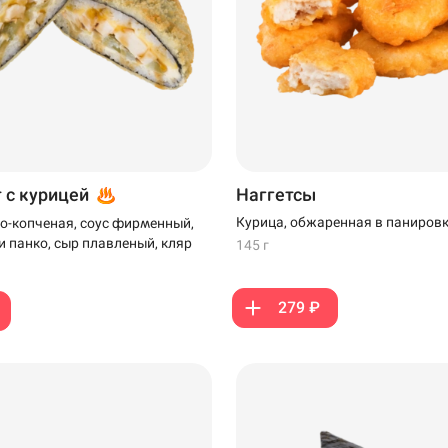
т с курицей
Наггетсы
Курица, обжаренная в паниров
о-копченая, соус фирменный,
и панко, сыр плавленый, кляр
145 г
279 ₽