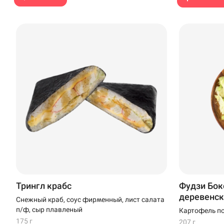
Трингл крабс
Фудзи Бок
деревенск
Снежный краб, соус фирменный, лист салата
п/ф, сыр плавленый
Картофель по
креветка в те
175 г
207 г