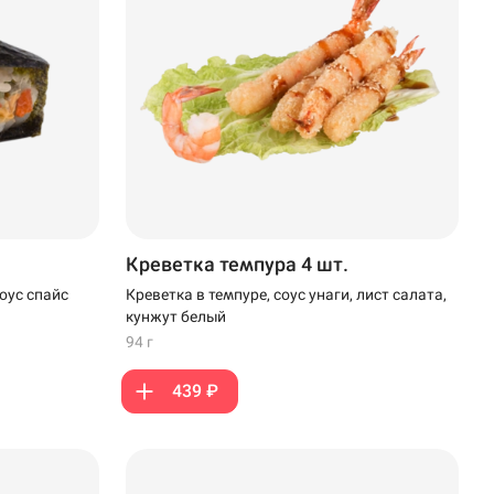
Креветка темпура 4 шт.
Креветка в темпуре, соус унаги, лист салата,
оус спайс
кунжут белый
94 г
439 ₽