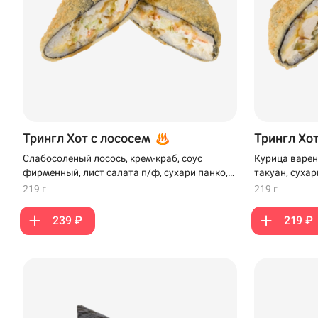
Трингл Хот с лососем
Трингл Хо
Слабосоленый лосось, крем-краб, соус
Курица варен
фирменный, лист салата п/ф, сухари панко,
такуан, сухар
сыр плавленый, кляр
219 г
219 г
239 ₽
219 ₽