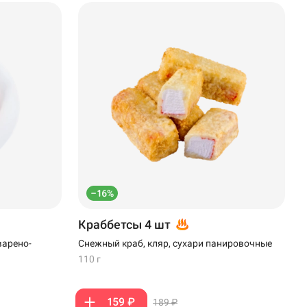
–16%
Краббетсы 4 шт
варено-
Снежный краб, кляр, сухари панировочные
110 г
159 ₽
189 ₽