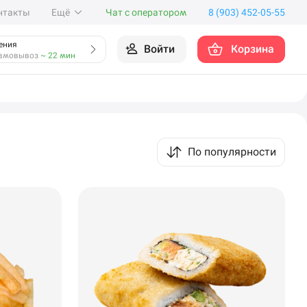
нтакты
Ещё
Чат с оператором
8 (903) 452-05-55
ения
Войти
Корзина
амовывоз
~ 22 мин
По популярности