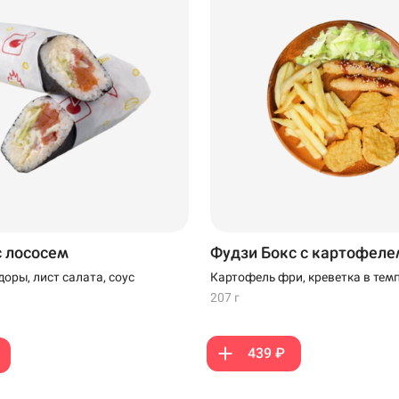
Новороссийск
Самовывоз
·
с лососем
Фудзи Бокс с картофеле
оры, лист салата, соус
Картофель фри, креветка в темп
наггетсы, салат Айсберг, соус У
207 г
белый
439 ₽