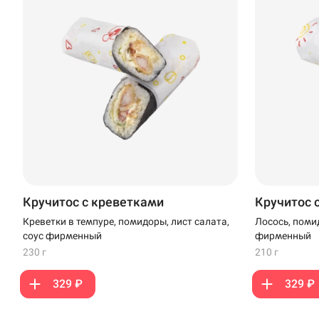
Доставка
Уфа
Иглино
Анапское шоссе, 4 
Нагаево
Новороссийск
Пермь
Кручитос с креветками
Кручитос 
Креветки в темпуре, помидоры, лист салата,
Лосось, помид
Анапа
соус фирменный
фирменный
230 г
210 г
Иглино
329 ₽
329 ₽
Ижевск
Крымск