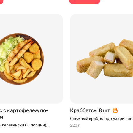
с с картофелем по-
Краббетсы 8 шт
и
Снежный краб, кляр, сухари па
-деревенски (½ порции),
220 г
мпуре (2 шт), наггетсы (4 шт)