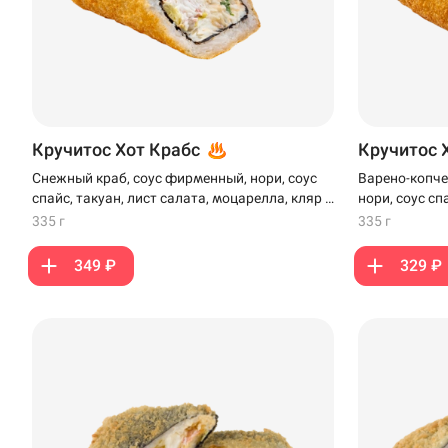
Кручитос Хот Крабс
Кручитос 
Снежный краб, соус фирменный, нори, соус
Варено-копче
спайс, такуан, лист салата, моцарелла, кляр и
нори, соус сп
панко
моцарелла, к
335 г
335 г
349 ₽
329 ₽