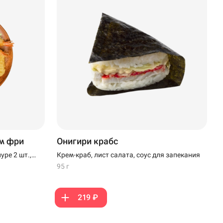
м фри
Онигири крабс
уре 2 шт.,
Крем-краб, лист салата, соус для запекания
наги, кунжут
95 г
219 ₽