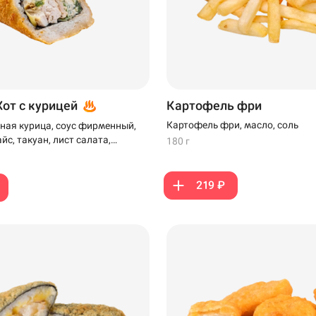
Хот с курицей
Картофель фри
Картофель фри, масло, соль
ная курица, соус фирменный,
айс, такуан, лист салата,
180 г
ляр и панко
219 ₽