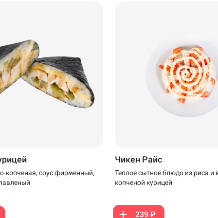
199 ₽
199 ₽
курицей
Чикен Райс
о-копченая, соус фирменный,
Теплое сытное блюдо из риса и 
плавленый
копченой курицей
239 ₽