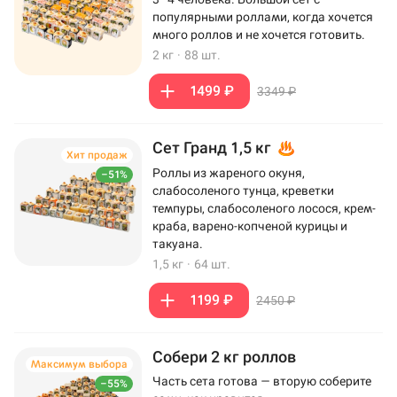
популярными роллами, когда хочется
много роллов и не хочется готовить.
2 кг
·
88 шт.
1499 ₽
3349 ₽
Сет Гранд 1,5 кг
Хит продаж
Роллы из жареного окуня,
–51%
слабосоленого тунца, креветки
темпуры, слабосоленого лосося, крем-
краба, варено-копченой курицы и
такуана.
1,5 кг
·
64 шт.
1199 ₽
2450 ₽
Собери 2 кг роллов
Максимум выбора
Часть сета готова — вторую соберите
–55%