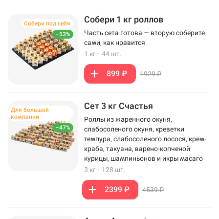
Собери 1 кг роллов
Собери под себя
Часть сета готова — вторую соберите
–53%
сами, как нравится
1 кг
·
44 шт.
899 ₽
1929 ₽
Сет 3 кг Счастья
Для большой
компании
Роллы из жаренного окуня,
–47%
слабосоленого окуня, креветки
темпура, слабосоленого лосося, крем-
краба, такуана, варено-копченой
курицы, шампиньонов и икры масаго
3 кг
·
128 шт.
2399 ₽
4539 ₽