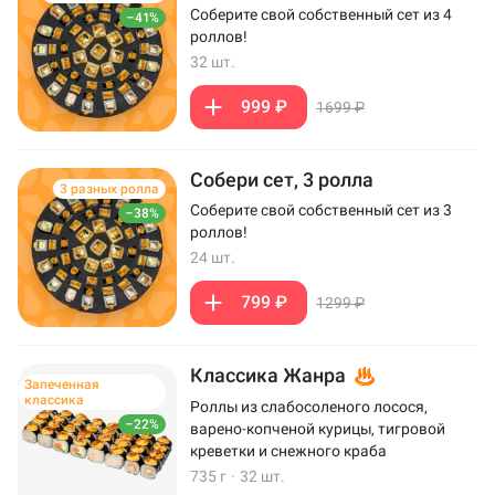
Соберите свой собственный сет из 4
–41%
роллов!
32 шт.
999 ₽
1699 ₽
Собери сет, 3 ролла
3 разных ролла
Соберите свой собственный сет из 3
–38%
роллов!
24 шт.
799 ₽
1299 ₽
Классика Жанра
Запеченная
классика
Роллы из слабосоленого лосося,
–22%
варено-копченой курицы, тигровой
креветки и снежного краба
735 г
·
32 шт.