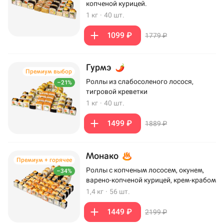
копченой курицей.
1 кг
·
40 шт.
1099 ₽
1779 ₽
Гурмэ
Премиум выбор
Роллы из слабосоленого лосося,
–21%
тигровой креветки
1 кг
·
40 шт.
1499 ₽
1889 ₽
Монако
Премиум + горячее
Роллы с копченым лососем, окунем,
–34%
варено-копченой курицей, крем-крабом
1,4 кг
·
56 шт.
1449 ₽
2199 ₽