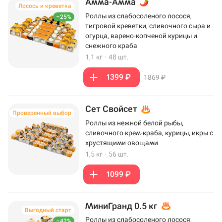
Амма-Амма
Лосось и креветка
Роллы из слабосоленого лосося,
–25%
тигровой креветки, сливочного сыра и
огурца, варено-копченой курицы и
снежного краба
1,1 кг
·
48 шт.
1399 ₽
1869 ₽
Сет Свойсет
Проверенный выбор
Роллы из нежной белой рыбы,
сливочного крем-краба, курицы, икры с
хрустящими овощами
1,5 кг
·
56 шт.
1099 ₽
МиниГранд 0.5 кг
Выгодный старт
Роллы из слабосоленого лосося,
–42%