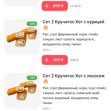
899 ₽
1149 ₽
Сет 2 Кручитос Хот с курицей
–24%
Рис, соус фирменный, нори, спайс,
такуан, лист салата, курица в/к,
моцарелла, кляр, панко
660 г
499 ₽
658 ₽
Сет 2 Кручитос Хот с лососем
–19%
Рис, соус фирменный, нори, соус спайс,
такуан, лист салата, снежный краб,
лосось жареный, моцарелла, кляр,
панко
660 г