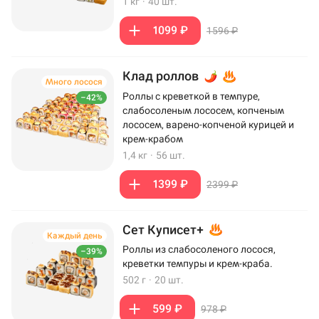
1 кг
·
40 шт.
1099 ₽
1596 ₽
Клад роллов
Много лосося
Роллы с креветкой в темпуре,
–42%
слабосоленым лососем, копченым
лососем, варено-копченой курицей и
крем-крабом
1,4 кг
·
56 шт.
1399 ₽
2399 ₽
Сет Куписет+
Каждый день
Роллы из слабосоленого лосося,
–39%
креветки темпуры и крем-краба.
502 г
·
20 шт.
599 ₽
978 ₽