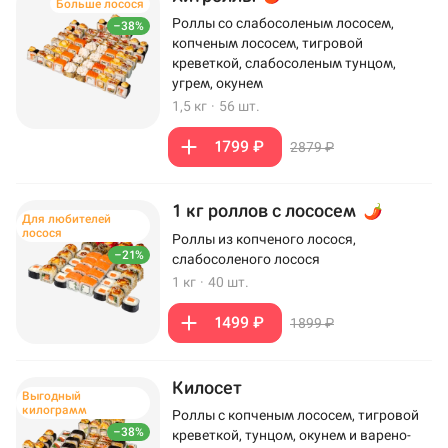
Больше лосося
Роллы со слабосоленым лососем,
–38%
копченым лососем, тигровой
креветкой, слабосоленым тунцом,
угрем, окунем
1,5 кг
·
56 шт.
1799 ₽
2879 ₽
1 кг роллов с лососем
Для любителей
лосося
Роллы из копченого лосося,
–21%
слабосоленого лосося
1 кг
·
40 шт.
1499 ₽
1899 ₽
Килосет
Выгодный
килограмм
Роллы с копченым лососем, тигровой
–38%
креветкой, тунцом, окунем и варено-