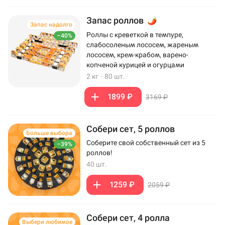
Запас роллов
Запас надолго
Роллы с креветкой в темпуре,
–40%
слабосоленым лососем, жареным
лососем, крем-крабом, варено-
копченой курицей и огурцами
2 кг
·
80 шт.
1899 ₽
3169 ₽
Собери сет, 5 роллов
Больше выбора
Соберите свой собственный сет из 5
–39%
роллов!
40 шт.
1259 ₽
2059 ₽
Собери сет, 4 ролла
Выбери любимое