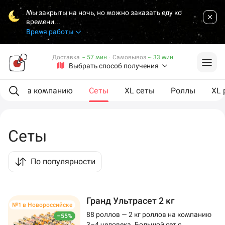
Мы закрыты на ночь, но можно заказать еду ко
времени...
Время работы
Доставка
~ 57 мин
·
Самовывоз
~ 33 мин
Выбрать способ получения
ии
На компанию
Сеты
XL сеты
Роллы
XL 
Сеты
По популярности
Гранд Ультрасет 2 кг
№1 в Новороссийске
88 роллов — 2 кг роллов на компанию
–55%
3–4 человека. Большой сет с