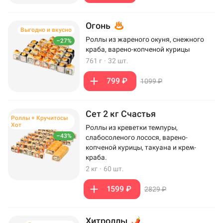
Огонь
Выгодно и вкусно
Роллы из жареного окуня, снежного
–27%
краба, варено-копченой курицы
761 г
·
32 шт.
799 ₽
1099 ₽
Сет 2 кг Счастья
Роллы + Кручитосы
Хот
Роллы из креветки темпуры,
–43%
слабосоленого лосося, варено-
копченой курицы, такуана и крем-
краба.
2 кг
·
60 шт.
1599 ₽
2829 ₽
Хитроллы