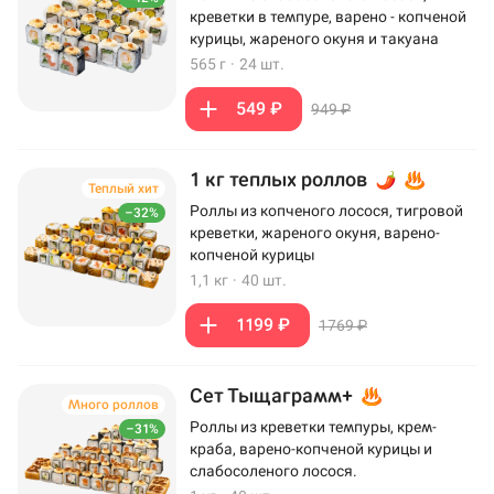
креветки в темпуре, варено - копченой
курицы, жареного окуня и такуана
565 г
·
24 шт.
549 ₽
949 ₽
1 кг теплых роллов
Теплый хит
Роллы из копченого лосося, тигровой
–32%
креветки, жареного окуня, варено-
копченой курицы
1,1 кг
·
40 шт.
1199 ₽
1769 ₽
Сет Тыщаграмм+
Много роллов
Роллы из креветки темпуры, крем-
–31%
краба, варено-копченой курицы и
слабосоленого лосося.