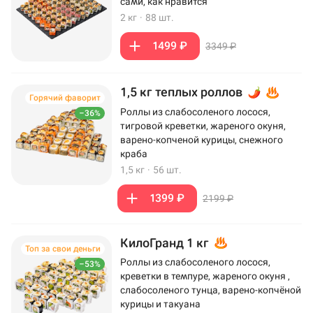
сами, как нравится
2 кг
·
88 шт.
1499 ₽
3349 ₽
1,5 кг теплых роллов
Горячий фаворит
Роллы из слабосоленого лосося,
–36%
тигровой креветки, жареного окуня,
варено-копченой курицы, снежного
краба
1,5 кг
·
56 шт.
1399 ₽
2199 ₽
КилоГранд 1 кг
Топ за свои деньги
Роллы из слабосоленого лосося,
–53%
креветки в темпуре, жареного окуня ,
слабосоленого тунца, варено-копчёной
курицы и такуана