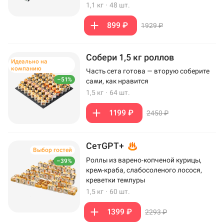
1,1 кг
·
48 шт.
899 ₽
1929 ₽
Собери 1,5 кг роллов
Идеально на
компанию
Часть сета готова — вторую соберите
–51%
сами, как нравится
1,5 кг
·
64 шт.
1199 ₽
2450 ₽
СетGPT+
Выбор гостей
Роллы из варено-копченой курицы,
–39%
крем-краба, слабосоленого лосося,
креветки темпуры
1,5 кг
·
60 шт.
1399 ₽
2293 ₽