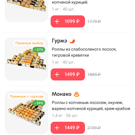
копченой курицей.
1 кг
·
40 шт.
1099 ₽
1779 ₽
Гурмэ
Премиум выбор
Роллы из слабосоленого лосося,
–21%
тигровой креветки
1 кг
·
40 шт.
1499 ₽
1889 ₽
Монако
Премиум + горячее
Роллы с копченым лососем, окунем,
–34%
варено-копченой курицей, крем-крабом
1,4 кг
·
56 шт.
1449 ₽
2199 ₽