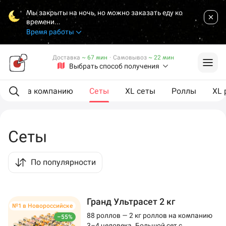
Мы закрыты на ночь, но можно заказать еду ко
времени...
Время работы
Доставка
~ 67 мин
·
Самовывоз
~ 22 мин
Выбрать способ получения
ии
На компанию
Сеты
XL сеты
Роллы
XL 
Сеты
По популярности
Гранд Ультрасет 2 кг
№1 в Новороссийске
88 роллов — 2 кг роллов на компанию
–55%
3–4 человека. Большой сет с