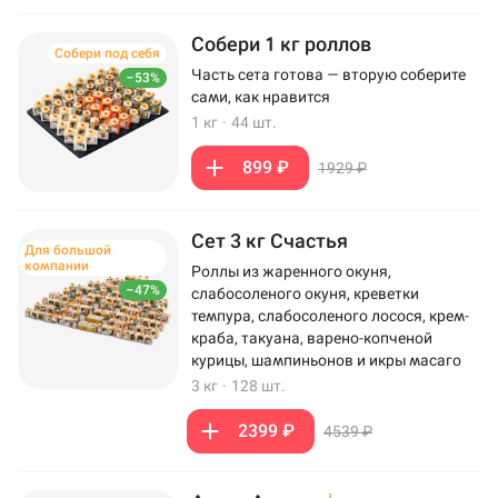
Собери 1 кг роллов
Собери под себя
Часть сета готова — вторую соберите
–53%
сами, как нравится
1 кг
·
44 шт.
899 ₽
1929 ₽
Сет 3 кг Счастья
Для большой
компании
Роллы из жаренного окуня,
–47%
слабосоленого окуня, креветки
темпура, слабосоленого лосося, крем-
краба, такуана, варено-копченой
курицы, шампиньонов и икры масаго
3 кг
·
128 шт.
2399 ₽
4539 ₽