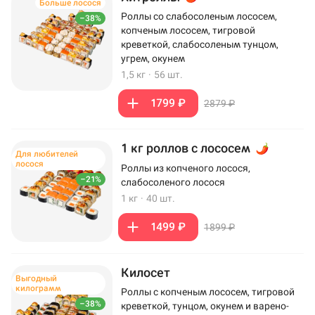
Больше лосося
Роллы со слабосоленым лососем,
–38%
копченым лососем, тигровой
креветкой, слабосоленым тунцом,
угрем, окунем
1,5 кг
·
56 шт.
1799 ₽
2879 ₽
1 кг роллов с лососем
Для любителей
лосося
Роллы из копченого лосося,
–21%
слабосоленого лосося
1 кг
·
40 шт.
1499 ₽
1899 ₽
Килосет
Выгодный
килограмм
Роллы с копченым лососем, тигровой
–38%
креветкой, тунцом, окунем и варено-