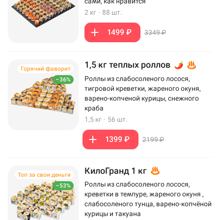
сами, как нравится
2 кг
·
88 шт.
1499 ₽
3349 ₽
1,5 кг теплых роллов
Горячий фаворит
Роллы из слабосоленого лосося,
–36%
тигровой креветки, жареного окуня,
варено-копченой курицы, снежного
краба
1,5 кг
·
56 шт.
1399 ₽
2199 ₽
КилоГранд 1 кг
Топ за свои деньги
Роллы из слабосоленого лосося,
–53%
креветки в темпуре, жареного окуня ,
слабосоленого тунца, варено-копчёной
курицы и такуана