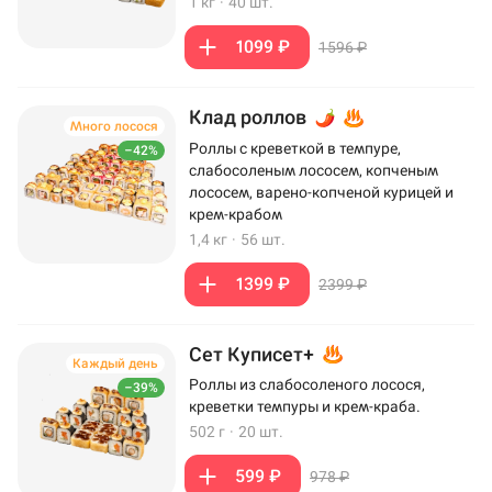
1 кг
·
40 шт.
1099 ₽
1596 ₽
Клад роллов
Много лосося
Роллы с креветкой в темпуре,
–42%
слабосоленым лососем, копченым
лососем, варено-копченой курицей и
крем-крабом
1,4 кг
·
56 шт.
1399 ₽
2399 ₽
Сет Куписет+
Каждый день
Роллы из слабосоленого лосося,
–39%
креветки темпуры и крем-краба.
502 г
·
20 шт.
599 ₽
978 ₽