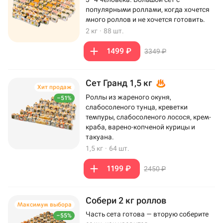
популярными роллами, когда хочется
много роллов и не хочется готовить.
2 кг
·
88 шт.
1499 ₽
3349 ₽
Сет Гранд 1,5 кг
Хит продаж
Роллы из жареного окуня,
–51%
слабосоленого тунца, креветки
темпуры, слабосоленого лосося, крем-
краба, варено-копченой курицы и
такуана.
1,5 кг
·
64 шт.
1199 ₽
2450 ₽
Собери 2 кг роллов
Максимум выбора
Часть сета готова — вторую соберите
–55%