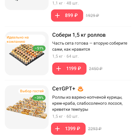
1,1 кг
·
48 шт.
899 ₽
1929 ₽
Собери 1,5 кг роллов
Идеально на
компанию
Часть сета готова — вторую соберите
–51%
сами, как нравится
1,5 кг
·
64 шт.
1199 ₽
2450 ₽
СетGPT+
Выбор гостей
Роллы из варено-копченой курицы,
–39%
крем-краба, слабосоленого лосося,
креветки темпуры
1,5 кг
·
60 шт.
1399 ₽
2293 ₽