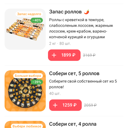
Запас роллов
Запас надолго
Роллы с креветкой в темпуре,
–40%
слабосоленым лососем, жареным
лососем, крем-крабом, варено-
копченой курицей и огурцами
2 кг
·
80 шт.
1899 ₽
3169 ₽
Собери сет, 5 роллов
Больше выбора
Соберите свой собственный сет из 5
–39%
роллов!
40 шт.
1259 ₽
2059 ₽
Собери сет, 4 ролла
Выбери любимое