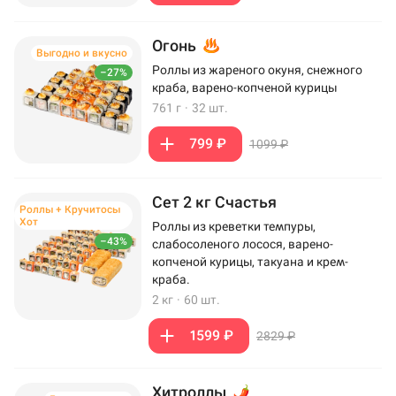
Огонь
Выгодно и вкусно
Роллы из жареного окуня, снежного
–27%
краба, варено-копченой курицы
761 г
·
32 шт.
799 ₽
1099 ₽
Сет 2 кг Счастья
Роллы + Кручитосы
Хот
Роллы из креветки темпуры,
–43%
слабосоленого лосося, варено-
копченой курицы, такуана и крем-
краба.
2 кг
·
60 шт.
1599 ₽
2829 ₽
Хитроллы