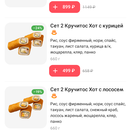
899 ₽
1149 ₽
Сет 2 Кручитос Хот с курицей
–24%
Рис, соус фирменный, нори, спайс,
такуан, лист салата, курица в/к,
моцарелла, кляр, панко
660 г
499 ₽
658 ₽
Сет 2 Кручитос Хот с лососем
–19%
Рис, соус фирменный, нори, соус спайс,
такуан, лист салата, снежный краб,
лосось жареный, моцарелла, кляр,
панко
660 г