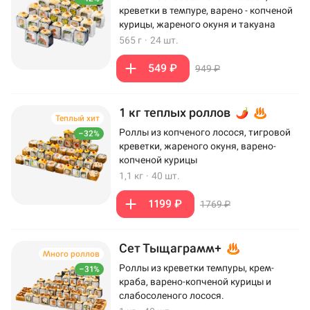
креветки в темпуре, варено - копченой
курицы, жареного окуня и такуана
565 г
·
24 шт.
549 ₽
949 ₽
1 кг теплых роллов
Теплый хит
Роллы из копченого лосося, тигровой
–32%
креветки, жареного окуня, варено-
копченой курицы
1,1 кг
·
40 шт.
1199 ₽
1769 ₽
Сет Тыщаграмм+
Много роллов
Роллы из креветки темпуры, крем-
–31%
краба, варено-копченой курицы и
слабосоленого лосося.