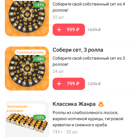
Соберите свой собственный сет из 4
–41%
роллов!
32 шт.
999 ₽
1699 ₽
Собери сет, 3 ролла
3 разных ролла
Соберите свой собственный сет из 3
–38%
роллов!
24 шт.
799 ₽
1299 ₽
Классика Жанра
Запеченная
классика
Роллы из слабосоленого лосося,
–22%
варено-копченой курицы, тигровой
креветки и снежного краба
735 г
·
32 шт.