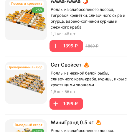
Амма-Амма
Лосось и креветка
Роллы из слабосоленого лосося,
–25%
тигровой креветки, сливочного сыра и
огурца, варено-копченой курицы и
снежного краба
1,1 кг
·
48 шт.
1399 ₽
1869 ₽
Сет Свойсет
Проверенный выбор
Роллы из нежной белой рыбы,
сливочного крем-краба, курицы, икры с
хрустящими овощами
1,5 кг
·
56 шт.
1099 ₽
МиниГранд 0.5 кг
Выгодный старт
Роллы из слабосоленого лосося,
–42%