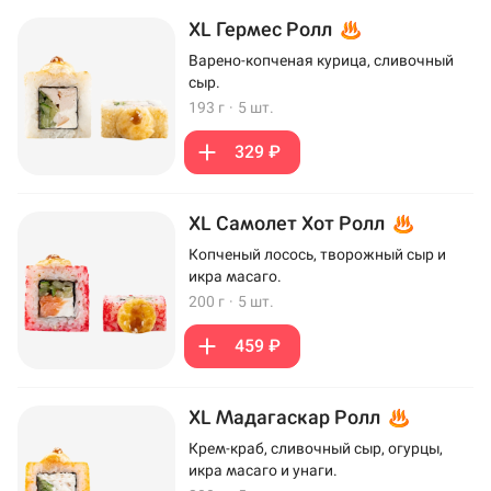
XL Гермес Ролл
Варено-копченая курица, сливочный
сыр.
193 г
·
5 шт.
329 ₽
XL Самолет Хот Ролл
Копченый лосось, творожный сыр и
икра масаго.
200 г
·
5 шт.
459 ₽
XL Мадагаскар Ролл
Крем-краб, сливочный сыр, огурцы,
икра масаго и унаги.