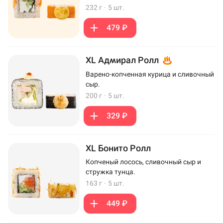
232 г
·
5 шт.
479 ₽
XL Адмирал Ролл
Варено-копченная курица и сливочный
сыр.
200 г
·
5 шт.
329 ₽
XL Бонито Ролл
Копченый лосось, сливочный сыр и
стружка тунца.
163 г
·
5 шт.
449 ₽