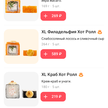
икра масаго.
169 г
·
5 шт.
269 ₽
XL Филадельфия Хот Ролл
Слабосоленый лосось и сливочный сыр
264 г
·
5 шт.
589 ₽
XL Краб Хот Ролл
Крем-краб и унаги.
180 г
·
5 шт.
219 ₽