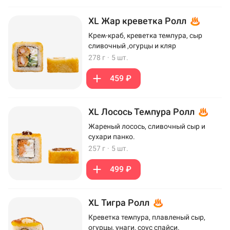
XL Жар креветка Ролл
Крем-краб, креветка темпура, сыр
сливочный ,огурцы и кляр
278 г
·
5 шт.
459 ₽
XL Лосось Темпура Ролл
Жареный лосось, сливочный сыр и
сухари панко.
257 г
·
5 шт.
499 ₽
XL Тигра Ролл
Креветка темпура, плавленый сыр,
огурцы, унаги, соус спайси.