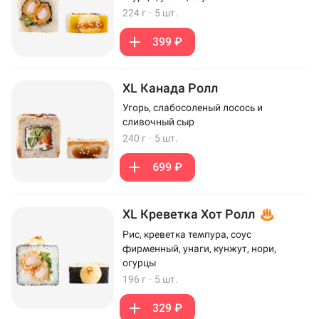
224 г
·
5 шт.
399 ₽
XL Канада Ролл
Угорь, слабосоленый лосось и
сливочный сыр
240 г
·
5 шт.
699 ₽
XL Креветка Хот Ролл
Рис, креветка темпура, соус
фирменный, унаги, кунжут, нори,
огурцы
196 г
·
5 шт.
329 ₽