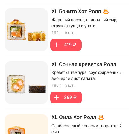
XL Бонито Хот Ролл
Жареный лосось, сливочный сыр,
стружка тунца и унаги.
194 г
·
5 шт.
419 ₽
XL Сочная креветка Ролл
Креветка темпура, соус фирменный,
айсберг и лист салата.
180 г
·
5 шт.
369 ₽
XL Фила Хот Ролл
Слабосоленый лосось и творожный
сыр