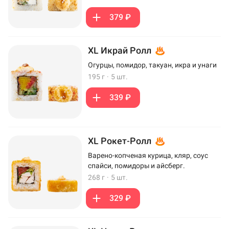
379 ₽
XL Икрай Ролл
Огурцы, помидор, такуан, икра и унаги
195 г
·
5 шт.
339 ₽
XL Рокет-Ролл
Варено-копченая курица, кляр, соус
спайси, помидоры и айсберг.
268 г
·
5 шт.
329 ₽