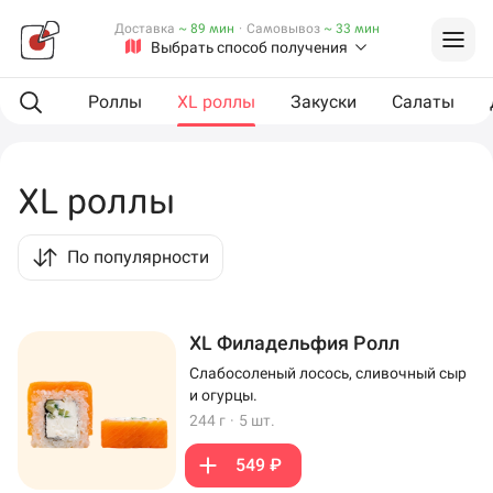
Доставка
~ 89 мин
·
Самовывоз
~ 33 мин
Выбрать способ получения
L сеты
Роллы
XL роллы
Закуски
Салаты
XL роллы
По популярности
XL Филадельфия Ролл
Слабосоленый лосось, сливочный сыр
и огурцы.
244 г
·
5 шт.
549 ₽