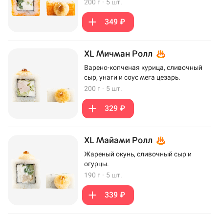
200 г
·
5 шт.
349 ₽
XL Мичман Ролл
Варено-копченая курица, сливочный
сыр, унаги и соус мега цезарь.
200 г
·
5 шт.
329 ₽
XL Майами Ролл
Жареный окунь, сливочный сыр и
огурцы.
190 г
·
5 шт.
339 ₽