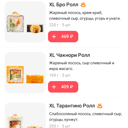
XL Бро Ролл
Жареный лосось, крем-краб,
сливочный сыр, огурцы, угорь и унаги.
220 г
·
5 шт.
469 ₽
XL Чакнори Ролл
Жареный лосось, сыр сливочный и
икра масаго.
169 г
·
5 шт.
409 ₽
XL Тарантино Ролл
Слабосоленый лосось, сливочный сыр,
огурцы, кунжут.
203 г
·
5 шт.