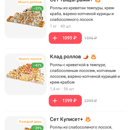
Много роллов
Роллы из креветки темпуры, крем-
–31%
краба, варено-копченой курицы и
слабосоленого лосося.
1 кг
·
40 шт.
1099 ₽
1596 ₽
Клад роллов
Много лосося
Роллы с креветкой в темпуре,
–42%
слабосоленым лососем, копченым
лососем, варено-копченой курицей и
крем-крабом
1,4 кг
·
56 шт.
1399 ₽
2399 ₽
Сет Куписет+
Каждый день
Роллы из слабосоленого лосося,
–39%