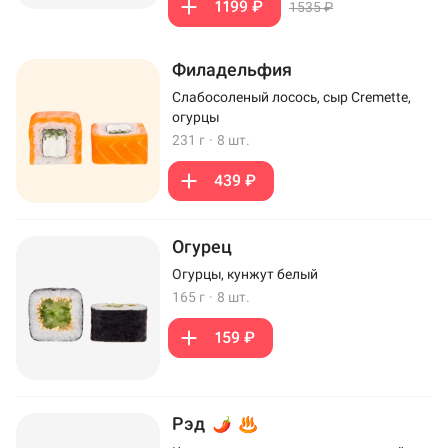
1199 ₽
1535 ₽
Филадельфия
Слабосоленый лосось, сыр Cremette,
огурцы
231 г
·
8 шт.
439 ₽
Огурец
Огурцы, кунжут белый
165 г
·
8 шт.
159 ₽
Рэд