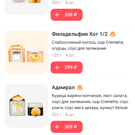
203 г
·
8 шт.
359 ₽
Филадельфия Хот 1/2
Слабосоленый лосось, сыр Cremette,
огурцы, соус для запекания
125 г
·
4 шт.
299 ₽
Адмирал
Курица варено-копченая, лист салата,
соус для запекания, сыр Cremette, соус
унаги, соус мега цезарь, кунжут белый
201 г
·
8 шт.
309 ₽