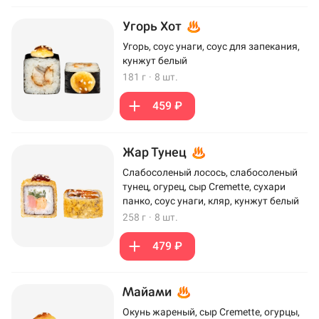
Угорь Хот
Угорь, соус унаги, соус для запекания,
кунжут белый
181 г
·
8 шт.
459 ₽
Жар Тунец
Слабосоленый лосось, слабосоленый
тунец, огурец, сыр Cremette, сухари
панко, соус унаги, кляр, кунжут белый
258 г
·
8 шт.
479 ₽
Майами
Окунь жареный, сыр Cremette, огурцы,