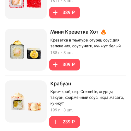
181 г
·
8 шт.
389 ₽
Мини Креветка Хот
Креветка в темпуре, огурец соус для
запекания, соус унаги, кунжут белый
188 г
·
8 шт.
309 ₽
Крабуан
Крем-краб, сыр Cremette, огурцы,
такуан, фирменный соус, икра масаго,
кунжут
199 г
·
8 шт.
239 ₽