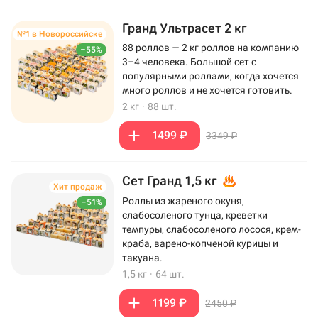
Гранд Ультрасет 2 кг
№1 в Новороссийске
88 роллов — 2 кг роллов на компанию
–55%
3–4 человека. Большой сет с
популярными роллами, когда хочется
много роллов и не хочется готовить.
2 кг
·
88 шт.
1499 ₽
3349 ₽
Сет Гранд 1,5 кг
Хит продаж
Роллы из жареного окуня,
–51%
слабосоленого тунца, креветки
темпуры, слабосоленого лосося, крем-
краба, варено-копченой курицы и
такуана.
1,5 кг
·
64 шт.
1199 ₽
2450 ₽