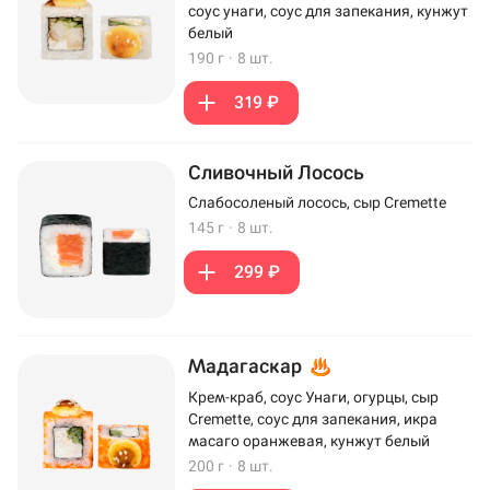
соус унаги, соус для запекания, кунжут
белый
190 г
·
8 шт.
319 ₽
Сливочный Лосось
Слабосоленый лосось, сыр Cremette
145 г
·
8 шт.
299 ₽
Мадагаскар
Крем-краб, соус Унаги, огурцы, сыр
Cremette, соус для запекания, икра
масаго оранжевая, кунжут белый
200 г
·
8 шт.