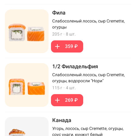
Фила
Слабосоленый лосось, сыр Cremette,
огурцы
205 г
·
8 шт.
359 ₽
1/2 Филадельфия
Слабосоленый лосось, сыр Cremette,
огурцы, водоросли "Нори"
115 г
·
4 шт.
269 ₽
Канада
Угорь, лосось, сыр Cremette, огурцы,
соус унаги, кунжут белый