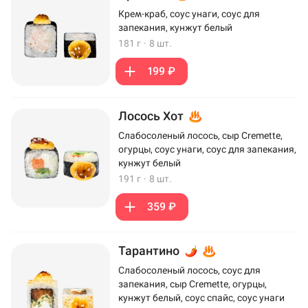
Крем-краб, соус унаги, соус для
запекания, кунжут белый
181 г
·
8 шт.
199 ₽
Лосось Хот
Слабосоленый лосось, сыр Cremette,
огурцы, соус унаги, соус для запекания,
кунжут белый
191 г
·
8 шт.
359 ₽
Тарантино
Слабосоленый лосось, соус для
запекания, сыр Cremette, огурцы,
кунжут белый, соус спайс, соус унаги