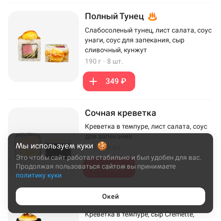
Полный Тунец
Слабосоленый тунец, лист салата, соус
унаги, соус для запекания, сыр
сливочный, кунжут
190 г
·
8 шт.
349 ₽
Сочная креветка
Креветка в темпуре, лист салата, соус
для запекания
Мы используем куки
172 г
·
8 шт.
Это чтобы сайт работал стабильно и был удобен для вас.
Продолжая пользоваться сайтом вы принимаете
349 ₽
политику куки
Окей
Эби Хот
Креветка в темпуре, сыр Cremette,