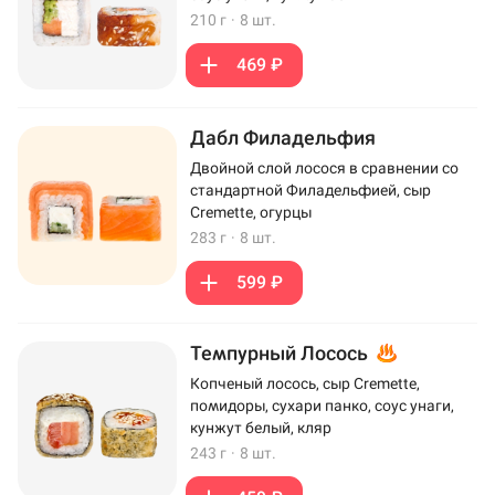
210 г
·
8 шт.
469 ₽
Дабл Филадельфия
Двойной слой лосося в сравнении со
стандартной Филадельфией, сыр
Cremette, огурцы
283 г
·
8 шт.
599 ₽
Темпурный Лосось
Копченый лосось, сыр Cremette,
помидоры, сухари панко, соус унаги,
кунжут белый, кляр
243 г
·
8 шт.