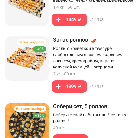
варено-копченой курицей, крем-крабом
1,4 кг
·
56 шт.
1449 ₽
2199 ₽
Запас роллов
Запас надолго
Роллы с креветкой в темпуре,
–40%
слабосоленым лососем, жареным
лососем, крем-крабом, варено-
копченой курицей и огурцами
2 кг
·
80 шт.
1899 ₽
3169 ₽
Собери сет, 5 роллов
Больше выбора
Соберите свой собственный сет из 5
–39%
роллов!
40 шт.