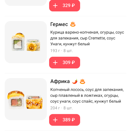
329 ₽
Гермес
Курица варено-копченая, огурцы, соус
для запекания, сыр Cremette, соус
Унаги, кунжут белый
193 г
·
8 шт.
309 ₽
Африка
Копченый лосось, соус для запекания,
сыр плавленый в ломтиках, огурцы,
соус унаги, соус спайс, кунжут белый
204 г
·
8 шт.
389 ₽