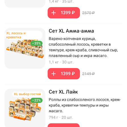
1,4 кг
·
35 шт.
1399 ₽
2570 ₽
Сет XL Амма-амма
XL лосось и
креветка
Варено-копченая курица,
–35%
слабосоленый лосось, креветки в
темпуре, крем-краба, сливочный сыр,
плавленный сыр и икра масаго.
1,1 кг
·
30 шт.
1399 ₽
2149 ₽
Сет XL Лайк
XL выбор гостей
Роллы из слабосоленого лосося, крем-
–22%
краба, креветки-темпуры и икры
масаго.
794 г
·
20 шт.