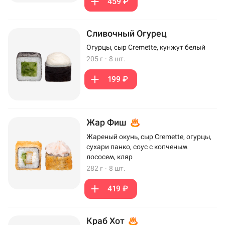
459 ₽
Сливочный Огурец
Огурцы, сыр Cremette, кунжут белый
205 г
·
8 шт.
199 ₽
Жар Фиш
Жареный окунь, сыр Cremette, огурцы,
сухари панко, соус с копченым
лососем, кляр
282 г
·
8 шт.
419 ₽
Краб Хот