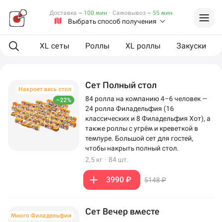
Доставка
~ 100 мин
·
Самовывоз
~ 55 мин
Выбрать способ получения
Сеты
XL сеты
Роллы
XL роллы
Закуски
Сет Полный стол
Накроет весь стол
84 ролла на компанию 4–6 человек —
–22%
24 ролла Филадельфия (16
классических и 8 Филадельфия Хот), а
также роллы с угрём и креветкой в
темпуре. Большой сет для гостей,
чтобы накрыть полный стол.
2,5 кг
·
84 шт.
3990 ₽
5148 ₽
Сет Вечер вместе
Много Филадельфии