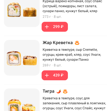
Курица варено-копченая, соус спайс
(острый), помидоры, лист салата,
сухари панко, кунжут белый, кляр
273 г
·
8 шт.
299 ₽
Жар Креветка
Креветка в темпуре, сыр Cremette,
огурцы, крем-краб, кляр, соус Унаги,
кунжут белый, сухари Панко
269 г
·
8 шт.
439 ₽
Тигра
Креветка в темпуре, соус для
запекания, сыр плавленый в ломтиках,
огурцы, соус Унаги, соус Спайс, кунжут