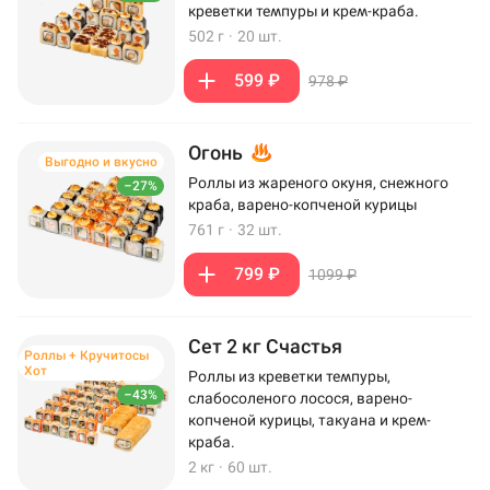
креветки темпуры и крем-краба.
502 г
·
20 шт.
599 ₽
978 ₽
Огонь
Выгодно и вкусно
Роллы из жареного окуня, снежного
–27%
краба, варено-копченой курицы
761 г
·
32 шт.
799 ₽
1099 ₽
Сет 2 кг Счастья
Роллы + Кручитосы
Хот
Роллы из креветки темпуры,
–43%
слабосоленого лосося, варено-
копченой курицы, такуана и крем-
краба.
2 кг
·
60 шт.