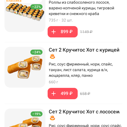
классика
Роллы из слабосоленого лосося,
–22%
варено-копченой курицы, тигровой
креветки и снежного краба
735 г
·
32 шт.
899 ₽
1149 ₽
Сет 2 Кручитос Хот с курицей
–24%
Рис, соус фирменный, нори, спайс,
такуан, лист салата, курица в/к,
моцарелла, кляр, панко
660 г
499 ₽
658 ₽
Сет 2 Кручитос Хот с лососем
–19%
Рис, соус фирменный, нори, соус спайс,