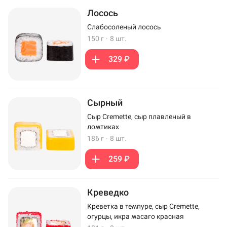
Лосось
Слабосоленый лосось
150 г
·
8 шт.
329 ₽
Сырный
Сыр Cremette, сыр плавленый в
ломтиках
186 г
·
8 шт.
259 ₽
Креведко
Креветка в темпуре, сыр Cremette,
огурцы, икра масаго красная