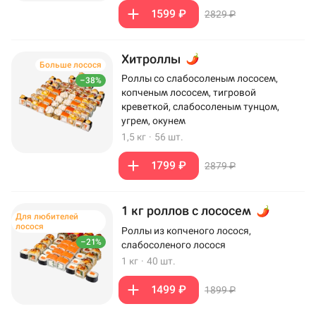
1599 ₽
2829 ₽
Хитроллы
Больше лосося
Роллы со слабосоленым лососем,
–38%
копченым лососем, тигровой
креветкой, слабосоленым тунцом,
угрем, окунем
1,5 кг
·
56 шт.
1799 ₽
2879 ₽
1 кг роллов с лососем
Для любителей
лосося
Роллы из копченого лосося,
–21%
слабосоленого лосося
1 кг
·
40 шт.
1499 ₽
1899 ₽