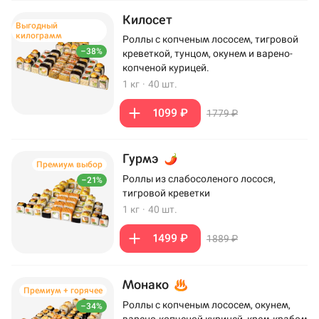
Килосет
Выгодный
килограмм
Роллы с копченым лососем, тигровой
–38%
креветкой, тунцом, окунем и варено-
копченой курицей.
1 кг
·
40 шт.
1099 ₽
1779 ₽
Гурмэ
Премиум выбор
Роллы из слабосоленого лосося,
–21%
тигровой креветки
1 кг
·
40 шт.
1499 ₽
1889 ₽
Монако
Премиум + горячее
Роллы с копченым лососем, окунем,
–34%