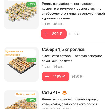
Роллы из слабосоленого лосося,
–53%
креветки в темпуре, жареного окуня ,
слабосоленого тунца, варено-копчёной
курицы и такуана
1,1 кг
·
48 шт.
899 ₽
1929 ₽
Собери 1,5 кг роллов
Идеально на
компанию
Часть сета готова — вторую соберите
–51%
сами, как нравится
1,5 кг
·
64 шт.
1199 ₽
2450 ₽
СетGPT+
Выбор гостей
Роллы из варено-копченой курицы,
–39%
крем-краба, слабосоленого лосося,