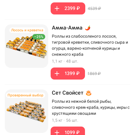
2399 ₽
4539 ₽
Амма-Амма
Лосось и креветка
Роллы из слабосоленого лосося,
–25%
тигровой креветки, сливочного сыра и
огурца, варено-копченой курицы и
снежного краба
1,1 кг
·
48 шт.
1399 ₽
1869 ₽
Сет Свойсет
Проверенный выбор
Роллы из нежной белой рыбы,
сливочного крем-краба, курицы, икры с
хрустящими овощами
1,5 кг
·
56 шт.
1099 ₽