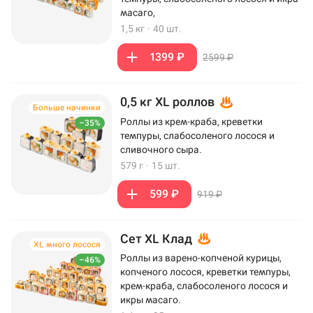
масаго,
1,5 кг
·
40 шт.
1399 ₽
2599 ₽
0,5 кг XL роллов
Больше начинки
Роллы из крем-краба, креветки
–35%
темпуры, слабосоленого лосося и
сливочного сыра.
579 г
·
15 шт.
599 ₽
919 ₽
Сет XL Клад
XL много лосося
Роллы из варено-копченой курицы,
–46%
копченого лосося, креветки темпуры,
крем-краба, слабосоленого лосося и
икры масаго.