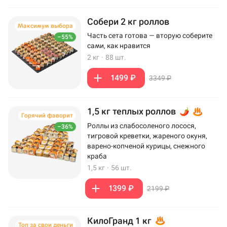
Собери 2 кг роллов
Максимум выбора
Часть сета готова — вторую соберите
–55%
сами, как нравится
2 кг
·
88 шт.
1499 ₽
3349 ₽
1,5 кг теплых роллов
Горячий фаворит
Роллы из слабосоленого лосося,
–36%
тигровой креветки, жареного окуня,
варено-копченой курицы, снежного
краба
1,5 кг
·
56 шт.
1399 ₽
2199 ₽
КилоГранд 1 кг
Топ за свои деньги