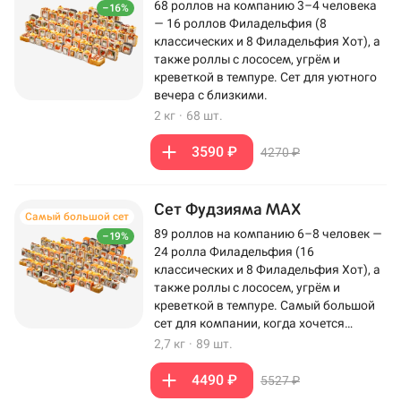
68 роллов на компанию 3–4 человека
–16%
— 16 роллов Филадельфия (8
классических и 8 Филадельфия Хот), а
также роллы с лососем, угрём и
креветкой в темпуре. Сет для уютного
вечера с близкими.
2 кг
·
68 шт.
3590 ₽
4270 ₽
Сет Фудзияма MAX
Самый большой сет
89 роллов на компанию 6–8 человек —
–19%
24 ролла Филадельфия (16
классических и 8 Филадельфия Хот), а
также роллы с лососем, угрём и
креветкой в темпуре. Самый большой
сет для компании, когда хочется
максимум роллов на столе.
2,7 кг
·
89 шт.
4490 ₽
5527 ₽