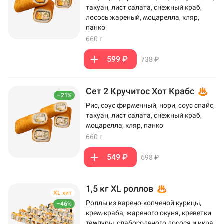
такуан, лист салата, снежный краб,
лосось жареный, моцарелла, кляр,
панко
660 г
599 ₽
738 ₽
Сет 2 Кручитос Хот Крабс
–21%
Рис, соус фирменный, нори, соус спайс,
такуан, лист салата, снежный краб,
моцарелла, кляр, панко
660 г
549 ₽
698 ₽
1,5 кг XL роллов
XL хит
Роллы из варено-копченой курицы,
–46%
крем-краба, жареного окуня, креветки
темпуры, слабосоленого лосося и икра