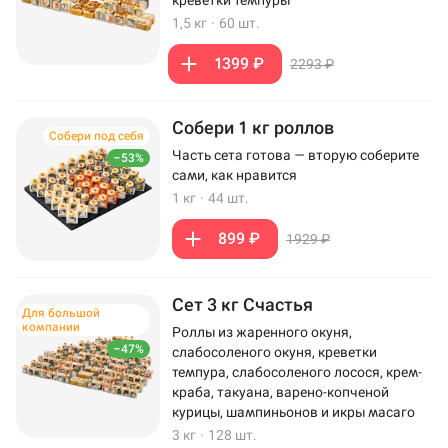
креветки темпуры
1,5 кг
·
60 шт.
1399 ₽
2293 ₽
Собери 1 кг роллов
Собери под себя
Часть сета готова — вторую соберите
–53%
сами, как нравится
1 кг
·
44 шт.
899 ₽
1929 ₽
Сет 3 кг Счастья
Для большой
компании
Роллы из жаренного окуня,
–47%
слабосоленого окуня, креветки
темпура, слабосоленого лосося, крем-
краба, такуана, варено-копченой
курицы, шампиньонов и икры масаго
3 кг
·
128 шт.