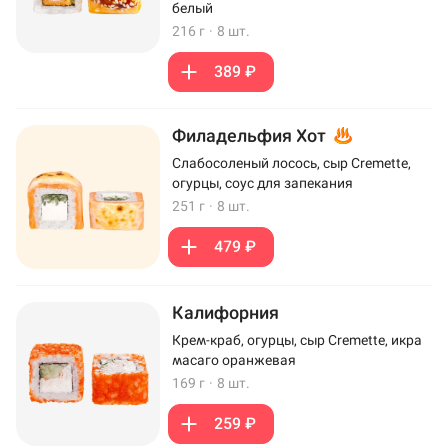
белый
216 г
·
8 шт.
389 ₽
Филадельфия Хот
Слабосоленый лосось, сыр Cremette,
огурцы, соус для запекания
251 г
·
8 шт.
479 ₽
Калифорния
Крем-краб, огурцы, сыр Cremette, икра
масаго оранжевая
169 г
·
8 шт.
259 ₽