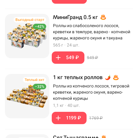
МиниГранд 0.5 кг
Выгодный старт
Роллы из слабосоленого лосося,
–42%
креветки в темпуре, варено - копченой
курицы, жареного окуня и такуана
565 г
·
24 шт.
549 ₽
949 ₽
1 кг теплых роллов
Теплый хит
Роллы из копченого лосося, тигровой
–32%
креветки, жареного окуня, варено-
копченой курицы
1,1 кг
·
40 шт.
1199 ₽
1769 ₽
Сет Тыщаграмм+