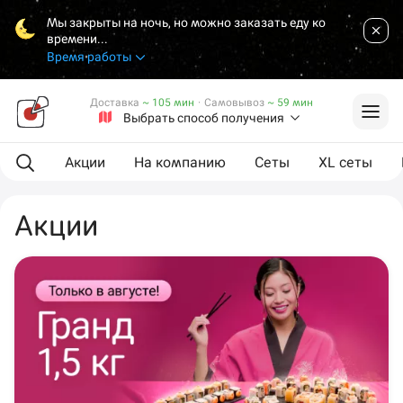
Мы закрыты на ночь, но можно заказать еду ко
времени...
Время работы
Доставка
~ 105 мин
·
Самовывоз
~ 59 мин
Выбрать способ получения
Акции
На компанию
Сеты
XL сеты
Акции