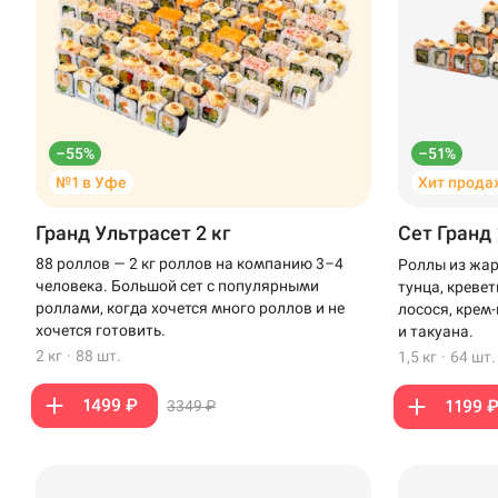
–55%
–51%
№1 в Уфе
Хит прода
Гранд Ультрасет 2 кг
Сет Гранд 
88 роллов — 2 кг роллов на компанию 3–4
Роллы из жар
человека. Большой сет с популярными
тунца, креве
роллами, когда хочется много роллов и не
лосося, крем
хочется готовить.
и такуана.
2 кг
·
88 шт.
1,5 кг
·
64 шт.
1499 ₽
1199 
3349 ₽