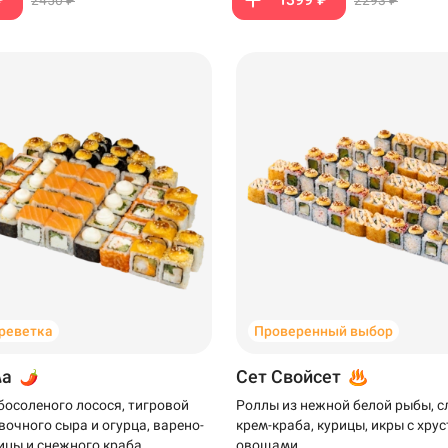
креветка
Проверенный выбор
ма
Сет Свойсет
босоленого лосося, тигровой
Роллы из нежной белой рыбы, 
вочного сыра и огурца, варено-
крем-краба, курицы, икры с хр
ицы и снежного краба
овощами