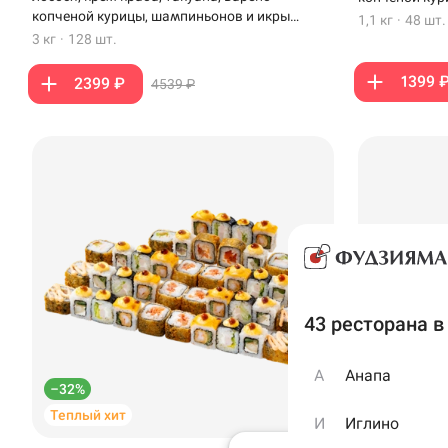
копченой курицы, шампиньонов и икры
1,1 кг
·
48 шт.
масаго
3 кг
·
128 шт.
1399 
2399 ₽
4539 ₽
Способ получен
43 ресторана в
Доставка
От выбора способа п
А
Анапа
стоимость доставки и
–32%
–31%
ресторане
Теплый хит
Много рол
И
Иглино
Выбрать рес