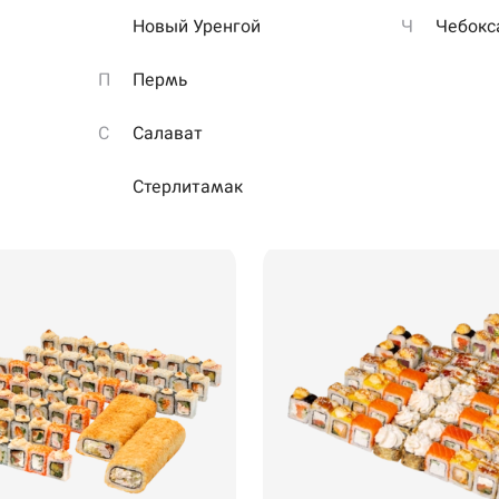
грамм+
Клад роллов
Новый Уренгой
Ч
Чебокс
ветки темпуры, крем-краба,
Роллы с креветкой в темпуре, 
ной курицы и слабосоленого
лососем, копченым лососем, ва
П
Пермь
копченой курицей и крем-крабо
1,4 кг
·
56 шт.
С
Салават
₽
1399 ₽
1596 ₽
2399 ₽
Стерлитамак
н для
199 ₽
299 ₽