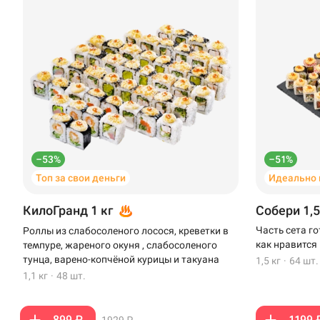
–53%
–51%
Топ за свои деньги
Идеально 
КилоГранд 1 кг
Собери 1,5
Часть сета г
Роллы из слабосоленого лосося, креветки в
как нравится
темпуре, жареного окуня , слабосоленого
тунца, варено-копчёной курицы и такуана
1,5 кг
·
64 шт.
1,1 кг
·
48 шт.
899 ₽
1199 
1929 ₽