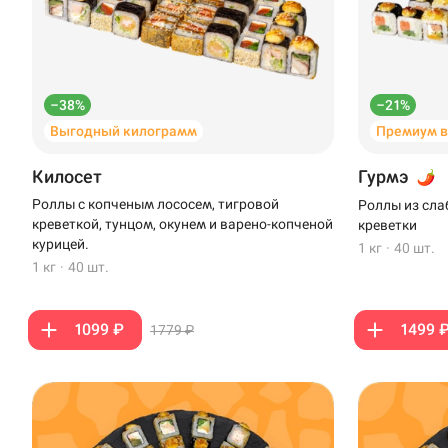
–38%
–21%
Выгодный килограмм
Премиум 
Килосет
Гурмэ
Роллы с копченым лососем, тигровой
Роллы из сла
креветкой, тунцом, окунем и варено-копченой
креветки
курицей.
1 кг
·
40 шт.
1 кг
·
40 шт.
1099 ₽
1499 
1779 ₽