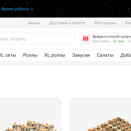
.
Время работы
Акции
Доставка и оплата
Рестораны
Ко
Выбрать способ получ
Доставка
~ 56 мин
·
С
XL сеты
Роллы
XL роллы
Закуски
Салаты
Доб