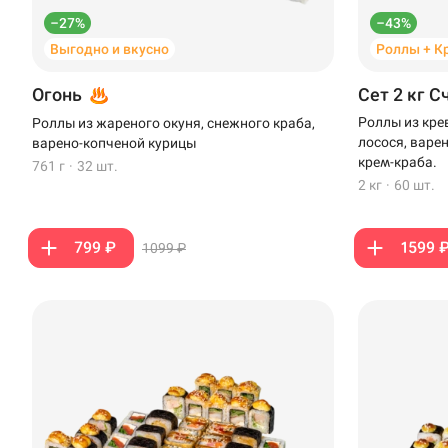
–27%
–43%
Выгодно и вкусно
Роллы + К
Огонь
Сет 2 кг С
Роллы из кре
Роллы из жареного окуня, снежного краба,
лосося, варе
варено-копченой курицы
крем-краба.
761 г
·
32 шт.
2 кг
·
60 шт.
799 ₽
1599 
1099 ₽