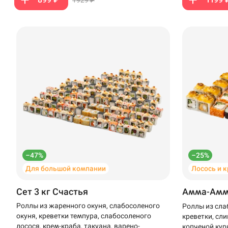
–47%
–25%
Для большой компании
Лосось и 
Сет 3 кг Счастья
Амма-Ам
Роллы из жаренного окуня, слабосоленого
Роллы из сла
окуня, креветки темпура, слабосоленого
креветки, сли
лосося, крем-краба, такуана, варено-
копченой кур