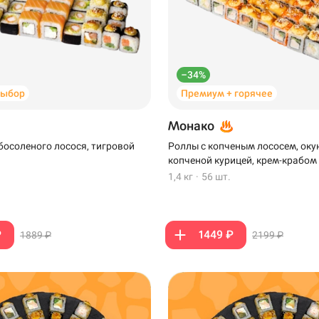
–34%
выбор
Премиум + горячее
Монако
босоленого лосося, тигровой
Роллы с копченым лососем, оку
копченой курицей, крем-крабом
1,4 кг
·
56 шт.
₽
1449 ₽
1889 ₽
2199 ₽