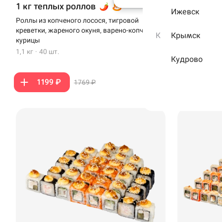
1 кг теплых роллов
Сет Тыща
Ижевск
Роллы из копченого лосося, тигровой
Роллы из кре
креветки, жареного окуня, варено-копченой
варено-копче
К
Крымск
курицы
лосося.
1,1 кг
·
40 шт.
1 кг
·
40 шт.
Кудрово
1199 ₽
1099 
1769 ₽
Выберите рестора
самовывоза