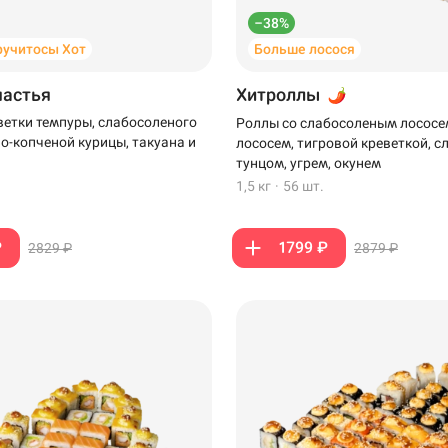
–38%
ручитосы Хот
Больше лосося
частья
Хитроллы
ветки темпуры, слабосоленого
Роллы со слабосоленым лососе
но-копченой курицы, такуана и
лососем, тигровой креветкой, 
тунцом, угрем, окунем
1,5 кг
·
56 шт.
₽
1799 ₽
2829 ₽
2879 ₽