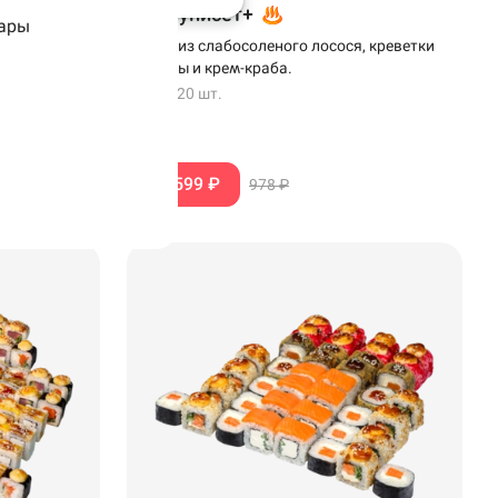
Сет Куписет+
ары
слабосоленым
Роллы из слабосоленого лосося, креветки
рено-
темпуры и крем-краба.
м
502 г
·
20 шт.
599 ₽
978 ₽