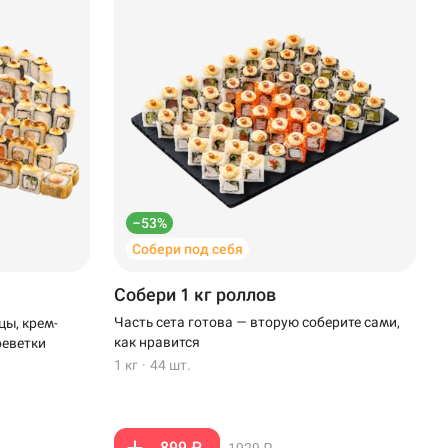
–53%
Собери под себя
Собери 1 кг роллов
Часть сета готова — вторую соберите сами,
цы, крем-
как нравится
реветки
1 кг
·
44 шт.
899 ₽
1929 ₽