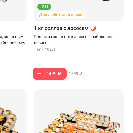
–21%
Для любителей лосося
1 кг роллов с лососем
м, копченым
Роллы из копченого лосося, слабосоленого
слабосоленым
лосося
1 кг
·
40 шт.
1499 ₽
1899 ₽