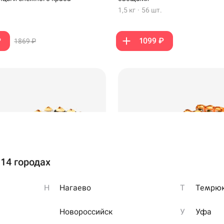
1,5 кг
·
56 шт.
₽
1099 ₽
1869 ₽
ия
 14 городах
Самовывоз
олучения зависит
Н
Нагаево
Т
Темрю
 наличие товара в
–42%
лов
Много лосося
Новороссийск
У
Уфа
торан