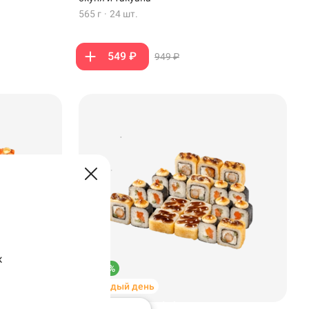
565 г
·
24 шт.
549 ₽
949 ₽
к
–39%
Каждый день