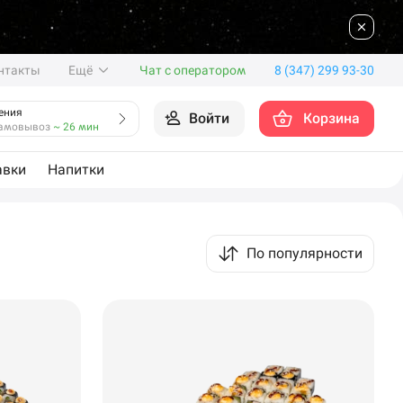
нтакты
Ещё
Чат с оператором
8 (347) 299 93-30
ения
Войти
Корзина
амовывоз
~ 26 мин
авки
Напитки
По популярности