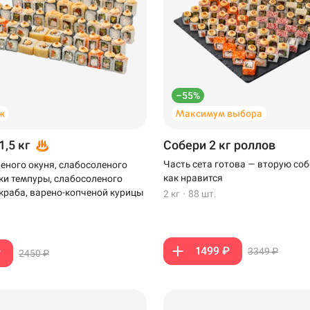
–55%
ж
Максимум выбора
1,5 кг
Собери 2 кг роллов
Часть сета готова — вторую соб
еного окуня, слабосоленого
как нравится
тки темпуры, слабосоленого
-краба, варено-копченой курицы
2 кг
·
88 шт.
1499 ₽
3349 ₽
₽
2450 ₽