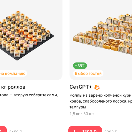
–39%
на компанию
Выбор гостей
 кг роллов
СетGPT+
отова — вторую соберите сами,
Роллы из варено-копченой кури
краба, слабосоленого лосося, к
темпуры
1,5 кг
·
60 шт.
₽
1399 ₽
2450 ₽
2293 ₽