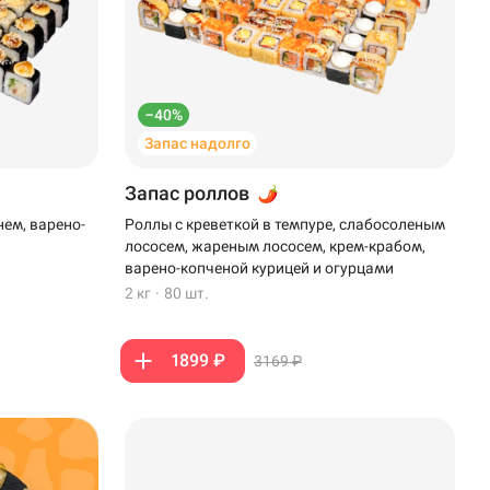
–40%
Запас надолго
Запас роллов
нем, варено-
Роллы с креветкой в темпуре, слабосоленым
лососем, жареным лососем, крем-крабом,
варено-копченой курицей и огурцами
2 кг
·
80 шт.
1899 ₽
3169 ₽