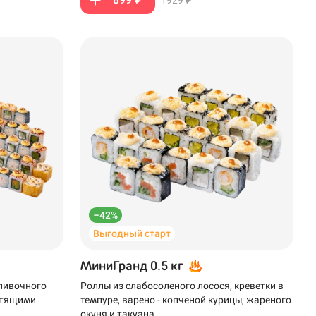
–42%
Выгодный старт
МиниГранд 0.5 кг
сливочного
Роллы из слабосоленого лосося, креветки в
устящими
темпуре, варено - копченой курицы, жареного
окуня и такуана