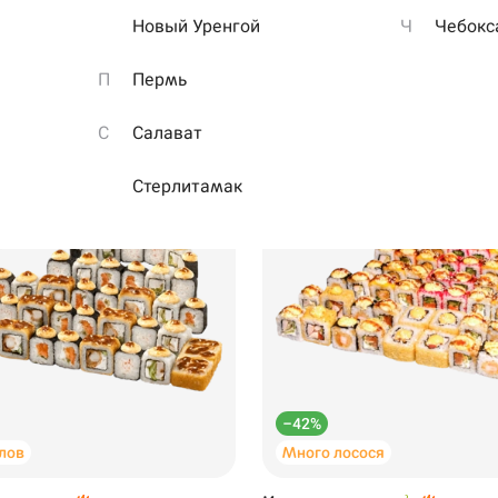
1,5 кг
·
56 шт.
Новый Уренгой
Ч
Чебокс
П
Пермь
₽
1099 ₽
1869 ₽
С
Салават
Стерлитамак
н для
199 ₽
299 ₽
–42%
лов
Много лосося