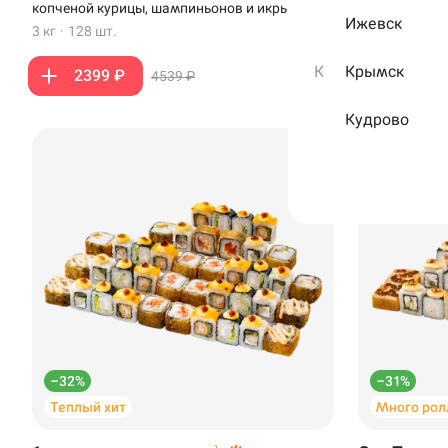
копченой курицы, шампиньонов и икры
1,1 кг
·
48 шт.
Ижевск
масаго
3 кг
·
128 шт.
К
Крымск
1399 
2399 ₽
4539 ₽
Кудрово
Выберите рестора
самовывоза
–32%
–31%
Теплый хит
Много рол