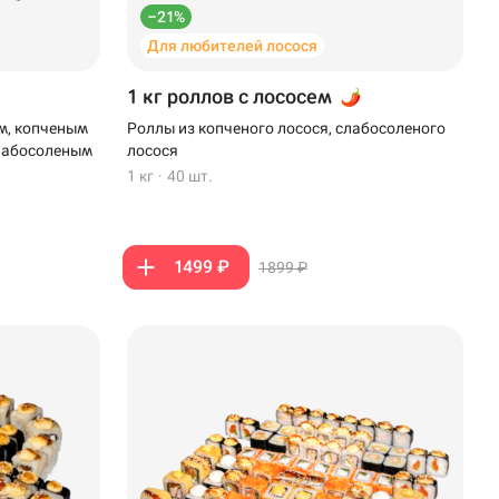
–21%
Для любителей лосося
1 кг роллов с лососем
м, копченым
Роллы из копченого лосося, слабосоленого
слабосоленым
лосося
1 кг
·
40 шт.
1499 ₽
1899 ₽