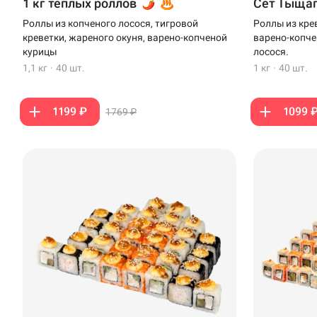
1 кг теплых роллов
Сет Тыща
Роллы из копченого лосося, тигровой
Роллы из кре
креветки, жареного окуня, варено-копченой
варено-копче
курицы
лосося.
1,1 кг
·
40 шт.
1 кг
·
40 шт.
1199 ₽
1099 
1769 ₽