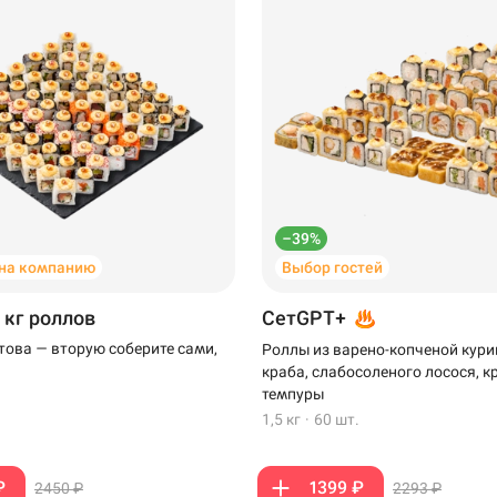
–39%
на компанию
Выбор гостей
 кг роллов
СетGPT+
отова — вторую соберите сами,
Роллы из варено-копченой кури
краба, слабосоленого лосося, к
темпуры
1,5 кг
·
60 шт.
₽
1399 ₽
2450 ₽
2293 ₽