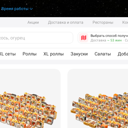
.
Время работы
Акции
Доставка и оплата
Рестораны
Ко
Выбрать способ получ
Доставка
~ 53 мин
·
С
XL сеты
Роллы
XL роллы
Закуски
Салаты
Доб