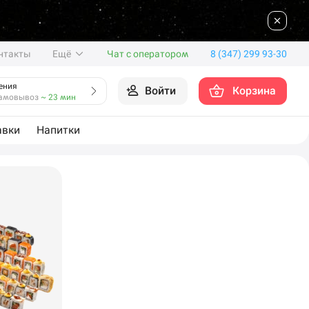
нтакты
Ещё
Чат с оператором
8 (347) 299 93-30
ения
Войти
Корзина
амовывоз
~ 23 мин
авки
Напитки