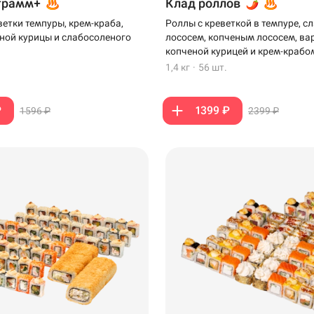
грамм+
Клад роллов
ветки темпуры, крем-краба,
Роллы с креветкой в темпуре, 
ной курицы и слабосоленого
лососем, копченым лососем, ва
копченой курицей и крем-крабо
1,4 кг
·
56 шт.
₽
1399 ₽
1596 ₽
2399 ₽