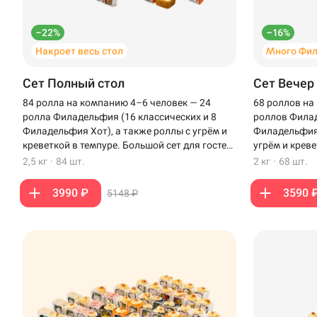
–22%
–16%
Накроет весь стол
Много Фи
Сет Полный стол
Сет Вечер
84 ролла на компанию 4–6 человек — 24
68 роллов на
ролла Филадельфия (16 классических и 8
роллов Филад
Филадельфия Хот), а также роллы с угрём и
Филадельфия 
креветкой в темпуре. Большой сет для гостей,
угрём и креве
чтобы накрыть полный стол.
вечера с бли
2,5 кг
·
84 шт.
2 кг
·
68 шт.
3990 ₽
3590 
5148 ₽