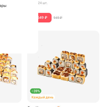
565 г
·
24 шт.
ары
549 ₽
949 ₽
–39%
Каждый день