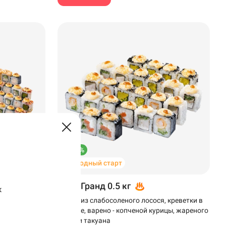
–42%
Выгодный старт
МиниГранд 0.5 кг
к
сливочного
Роллы из слабосоленого лосося, креветки в
устящими
темпуре, варено - копченой курицы, жареного
окуня и такуана