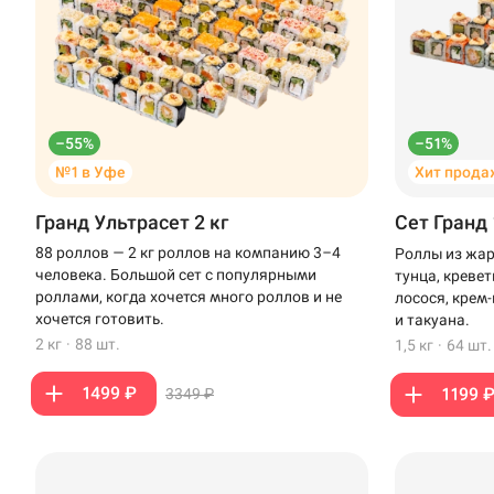
–55%
–51%
№1 в Уфе
Хит прода
Гранд Ультрасет 2 кг
Сет Гранд 
88 роллов — 2 кг роллов на компанию 3–4
Роллы из жар
человека. Большой сет с популярными
тунца, креве
роллами, когда хочется много роллов и не
лосося, крем
хочется готовить.
и такуана.
2 кг
·
88 шт.
1,5 кг
·
64 шт.
1499 ₽
1199 
3349 ₽