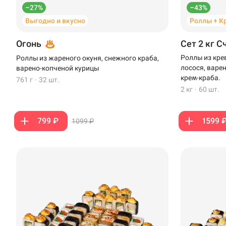
–27%
–43%
Выгодно и вкусно
Роллы + К
Огонь
Сет 2 кг С
Роллы из кре
Роллы из жареного окуня, снежного краба,
лосося, варе
варено-копченой курицы
крем-краба.
761 г
·
32 шт.
2 кг
·
60 шт.
799 ₽
1599 
1099 ₽