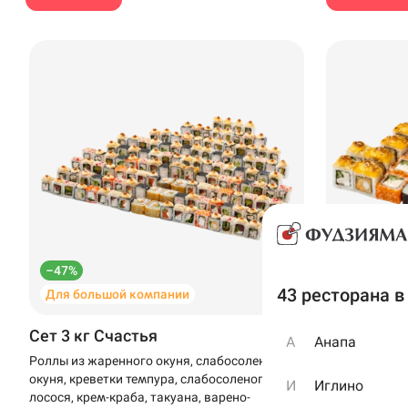
Способ получен
–47%
–25%
43 ресторана в
Доставка
Для большой компании
Лосось и 
От выбора способа п
Сет 3 кг Счастья
Амма-Ам
А
Анапа
стоимость доставки и
ресторане
Роллы из жаренного окуня, слабосоленого
Роллы из сла
окуня, креветки темпура, слабосоленого
креветки, сли
И
Иглино
лосося, крем-краба, такуана, варено-
копченой кур
Выбрать рес