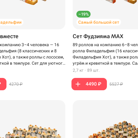
–19%
ладельфии
Самый большой сет
 вместе
Сет Фудзияма MAX
 компанию 3–4 человека — 16
89 роллов на компанию 6–8 чел
ельфия (8 классических и 8
ролла Филадельфия (16 классич
Хот), а также роллы с лососем,
Филадельфия Хот), а также рол
ткой в темпуре. Сет для уютного
угрём и креветкой в темпуре. 
зкими.
сет для компании, когда хочет
2,7 кг
·
89 шт.
роллов на столе.
₽
4490 ₽
4270 ₽
5527 ₽