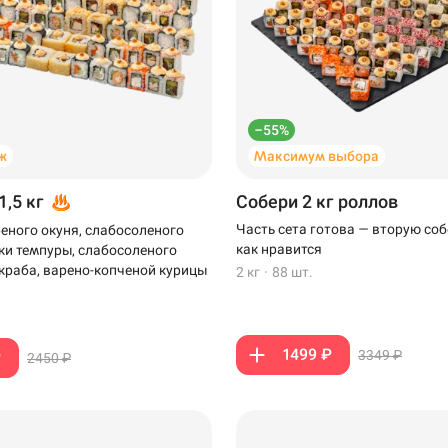
–55%
ж
Максимум выбора
1,5 кг
Собери 2 кг роллов
Часть сета готова — вторую соб
еного окуня, слабосоленого
как нравится
тки темпуры, слабосоленого
-краба, варено-копченой курицы
2 кг
·
88 шт.
1499 ₽
3349 ₽
₽
2450 ₽