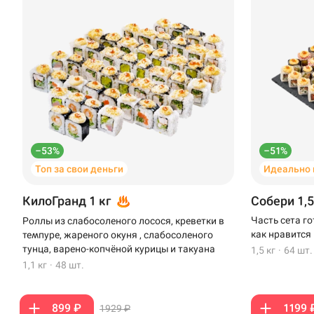
–53%
–51%
Топ за свои деньги
Идеально 
КилоГранд 1 кг
Собери 1,5
Часть сета г
Роллы из слабосоленого лосося, креветки в
как нравится
темпуре, жареного окуня , слабосоленого
тунца, варено-копчёной курицы и такуана
1,5 кг
·
64 шт.
1,1 кг
·
48 шт.
899 ₽
1199 
1929 ₽