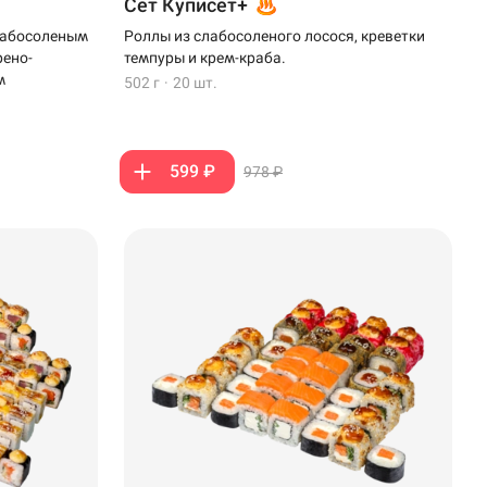
Сет Куписет+
слабосоленым
Роллы из слабосоленого лосося, креветки
рено-
темпуры и крем-краба.
м
502 г
·
20 шт.
599 ₽
978 ₽