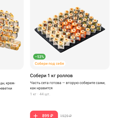
–53%
Собери под себя
Собери 1 кг роллов
Часть сета готова — вторую соберите сами,
цы, крем-
как нравится
реветки
1 кг
·
44 шт.
899 ₽
1929 ₽