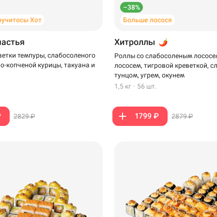
–38%
ручитосы Хот
Больше лосося
частья
Хитроллы
ветки темпуры, слабосоленого
Роллы со слабосоленым лососе
но-копченой курицы, такуана и
лососем, тигровой креветкой, 
тунцом, угрем, окунем
1,5 кг
·
56 шт.
₽
1799 ₽
2829 ₽
2879 ₽