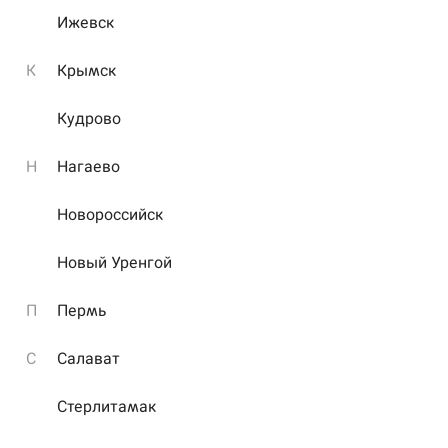
Ижевск
К
Крымск
Кудрово
4
4
Н
Нагаево
Новороссийск
Возможно Вы ошиблись адресом или перешли по
Новый Уренгой
устаревшей ссылке
П
Пермь
С
Салават
Стерлитамак