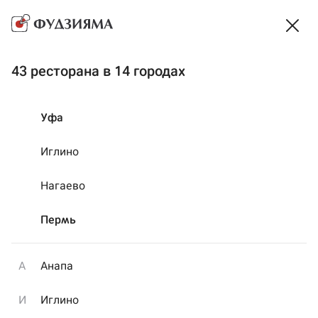
Мы закрыты на ночь, но можно заказать еду ко
времени...
Время работы
43 ресторана в 14 городах
Доставка
~ 51 мин
·
Самовывоз
~ 24 мин
Выбрать способ получения
Уфа
Акции
На компанию
Сеты
Готовая еда
Иглино
Нагаево
Пермь
А
Анапа
И
Иглино