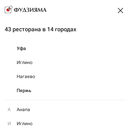
Доставка
~ 38 мин
·
Самовывоз
~ 28 мин
Выбрать способ получения
Акции
На компанию
Сеты
Готовая еда
43 ресторана в 14 городах
Уфа
Подарки на день рождения от Фудзиямы!
Иглино
Нагаево
Пермь
А
Анапа
И
Иглино