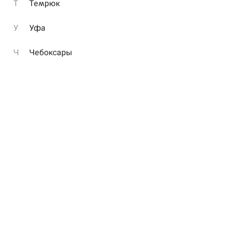
Т
Темрюк
У
Уфа
Ч
Чебоксары
5 больших кусочков,
264
грамм удовольствия
Особенности акции:
1) Акция суммируется с другими акциями
ресторана.
2) Акцией можно воспользоваться один раз в
год, за 6 дней до и 6 дней после вашего дня
рождения, а также в сам День рождения.
3) Чтобы получить подарок, необходимо
сообщить оператору дату дня рождения и