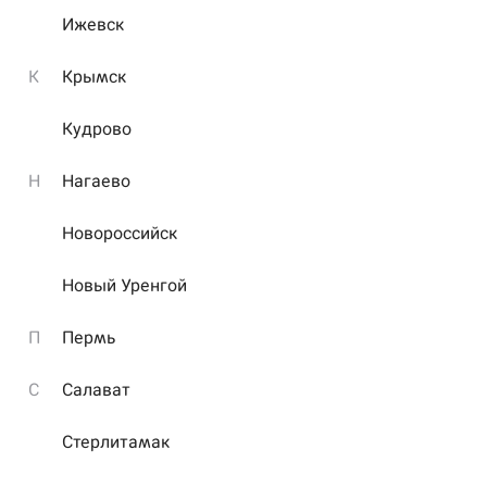
Ижевск
К
Крымск
Кудрово
Скидка 51% на сет Гранд 1,5 кг
Н
Нагаево
Подробнее
Заказать
Новороссийск
Новый Уренгой
П
Пермь
С
Салават
Стерлитамак