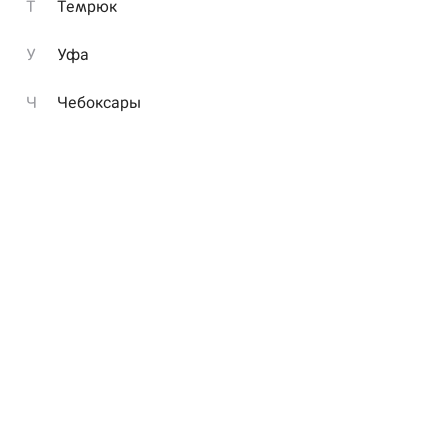
Т
Темрюк
У
Уфа
Ч
Чебоксары
Гранд Ультрасет 2 кг роллов
Подробнее
Заказать