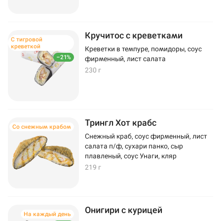
Кручитос с креветками
С тигровой
креветкой
Креветки в темпуре, помидоры, соус
–21%
фирменный, лист салата
230 г
Трингл Хот крабс
Со снежным крабом
Снежный краб, соус фирменный, лист
салата п/ф, сухари панко, сыр
плавленый, соус Унаги, кляр
219 г
Онигири с курицей
На каждый день