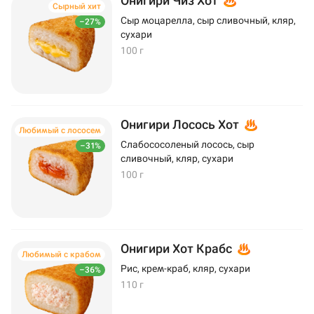
Онигири Чиз Хот
Сырный хит
Сыр моцарелла, сыр сливочный, кляр,
–27%
сухари
100 г
Онигири Лосось Хот
Любимый с лососем
Слабососоленый лосось, сыр
–31%
сливочный, кляр, сухари
100 г
Онигири Хот Крабс
Любимый с крабом
Рис, крем-краб, кляр, сухари
–36%
110 г