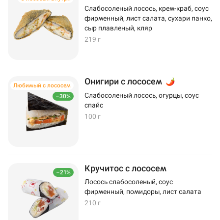
Слабосоленый лосось, крем-краб, соус
фирменный, лист салата, сухари панко,
сыр плавленый, кляр
219 г
Онигири с лососем
Любимый с лососем
Слабосоленый лосось, огурцы, соус
–30%
спайс
100 г
Кручитос с лососем
–21%
Лосось слабосоленый, соус
фирменный, помидоры, лист салата
210 г