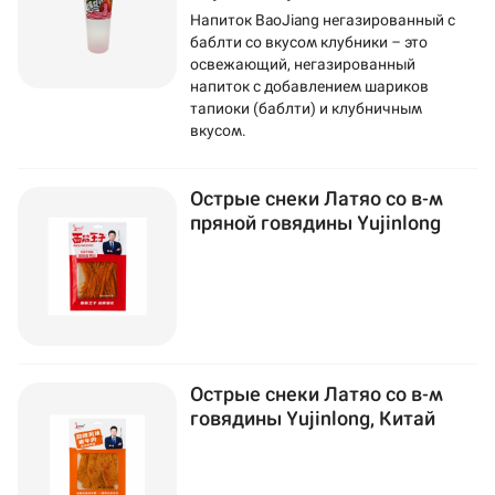
Напиток BaoJiang негазированный с
баблти со вкусом клубники – это
освежающий, негазированный
напиток с добавлением шариков
тапиоки (баблти) и клубничным
вкусом.
Острые снеки Латяо со в-м
пряной говядины Yujinlong
Острые снеки Латяо со в-м
говядины Yujinlong, Китай