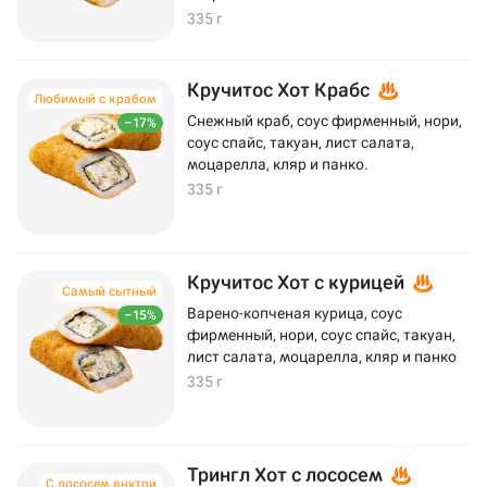
335 г
Кручитос Хот Крабс
Любимый с крабом
Снежный краб, соус фирменный, нори,
–17%
соус спайс, такуан, лист салата,
моцарелла, кляр и панко.
335 г
Кручитос Хот с курицей
Самый сытный
Варено-копченая курица, соус
–15%
фирменный, нори, соус спайс, такуан,
лист салата, моцарелла, кляр и панко
335 г
Трингл Хот с лососем
С лососем внутри