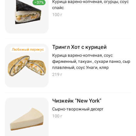
Курица варено-копченая, огурцы, соус
–37%
спайс
100 г
Трингл Хот с курицей
Любимый перекус
Курица варено-копченая, соус
фирменный, такуан , сухари панко, сыр
плавленый, соус Унаги, кляр
219 г
Чизкейк "New York"
Сырно-творожный десерт
100 г