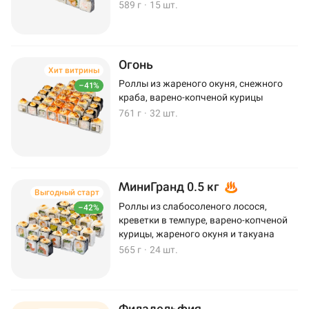
589 г
·
15 шт.
Огонь
Хит витрины
Роллы из жареного окуня, снежного
–41%
краба, варено-копченой курицы
761 г
·
32 шт.
МиниГранд 0.5 кг
Выгодный старт
Роллы из слабосоленого лосося,
–42%
креветки в темпуре, варено-копченой
курицы, жареного окуня и такуана
565 г
·
24 шт.
Филадельфия