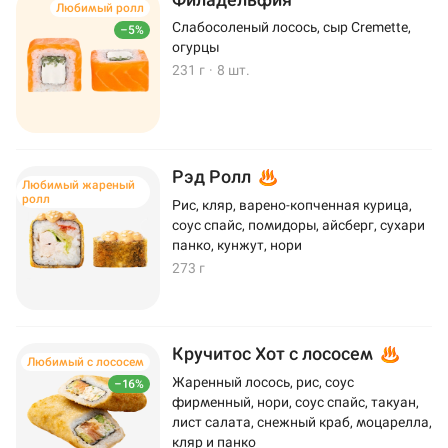
Любимый ролл
Слабосоленый лосось, сыр Cremette,
–5%
огурцы
231 г
·
8 шт.
Рэд Ролл
Любимый жареный
ролл
Рис, кляр, варено-копченная курица,
соус спайс, помидоры, айсберг, сухари
панко, кунжут, нори
273 г
Кручитос Хот с лососем
Любимый с лососем
Жаренный лосось, рис, соус
–16%
фирменный, нори, соус спайс, такуан,
лист салата, снежный краб, моцарелла,
кляр и панко