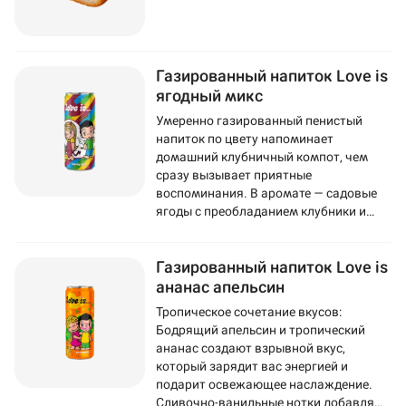
Газированный напиток Love is
ягодный микс
Умеренно газированный пенистый
напиток по цвету напоминает
домашний клубничный компот, чем
сразу вызывает приятные
воспоминания. В аромате — садовые
ягоды с преобладанием клубники и
смородины. Во вкусе ощущается
черника, а послевкусие напоминает
Газированный напиток Love is
популярную жвачку Love Is.
ананас апельсин
Тропическое сочетание вкусов:
Бодрящий апельсин и тропический
ананас создают взрывной вкус,
который зарядит вас энергией и
подарит освежающее наслаждение.
Сливочно-ванильные нотки добавляют