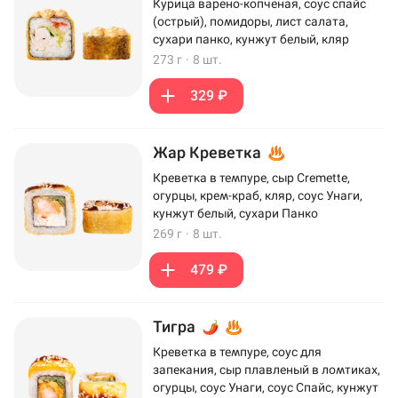
Курица варено-копченая, соус спайс
(острый), помидоры, лист салата,
сухари панко, кунжут белый, кляр
273 г
·
8 шт.
329 ₽
Жар Креветка
Креветка в темпуре, сыр Cremette,
огурцы, крем-краб, кляр, соус Унаги,
кунжут белый, сухари Панко
269 г
·
8 шт.
479 ₽
Тигра
Креветка в темпуре, соус для
запекания, сыр плавленый в ломтиках,
огурцы, соус Унаги, соус Спайс, кунжут