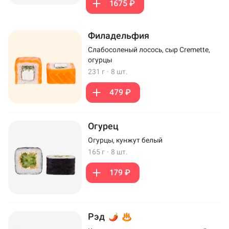
1675 ₽
Филадельфия
Слабосоленый лосось, сыр Cremette,
огурцы
231 г
·
8 шт.
479 ₽
Огурец
Огурцы, кунжут белый
165 г
·
8 шт.
179 ₽
Рэд