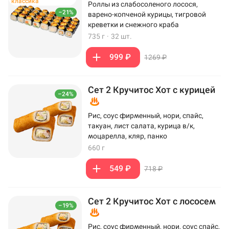
классика
Роллы из слабосоленого лосося,
–21%
варено-копченой курицы, тигровой
креветки и снежного краба
735 г
·
32 шт.
999 ₽
1269 ₽
Сет 2 Кручитос Хот с курицей
–24%
Рис, соус фирменный, нори, спайс,
такуан, лист салата, курица в/к,
моцарелла, кляр, панко
660 г
549 ₽
718 ₽
Сет 2 Кручитос Хот с лососем
–19%
Рис, соус фирменный, нори, соус спайс,