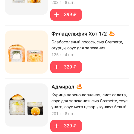
203 г
·
8 шт.
399 ₽
Филадельфия Хот 1/2
Слабосоленый лосось, сыр Cremette,
огурцы, соус для запекания
125 г
·
4 шт.
329 ₽
Адмирал
Курица варено-копченая, лист салата,
соус для запекания, сыр Cremette, соус
унаги, соус мега цезарь, кунжут белый
201 г
·
8 шт.
329 ₽