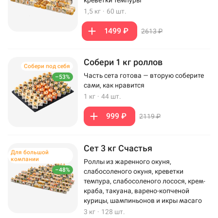
креветки темпуры
1,5 кг
·
60 шт.
1499 ₽
2613 ₽
Собери 1 кг роллов
Собери под себя
Часть сета готова — вторую соберите
–53%
сами, как нравится
1 кг
·
44 шт.
999 ₽
2119 ₽
Сет 3 кг Счастья
Для большой
компании
Роллы из жаренного окуня,
–48%
слабосоленого окуня, креветки
темпура, слабосоленого лосося, крем-
краба, такуана, варено-копченой
курицы, шампиньонов и икры масаго
3 кг
·
128 шт.