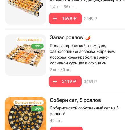
варено-копченой курицей, крем-крабом
1,4 кг
·
56 шт.
1599 ₽
2449 ₽
Запас роллов
Запас надолго
Роллы с креветкой в темпуре,
–39%
слабосоленым лососем, жареным
лососем, крем-крабом, варено-
копченой курицей и огурцами
2 кг
·
80 шт.
2119 ₽
3469 ₽
Собери сет, 5 роллов
Больше выбора
Соберите свой собственный сет из 5
–39%
роллов!
40 шт.