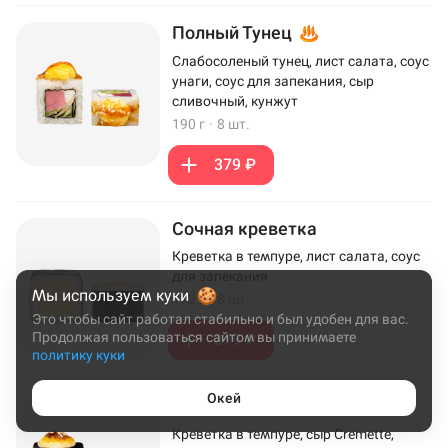
Полный Тунец
Слабосоленый тунец, лист салата, соус
унаги, соус для запекания, сыр
сливочный, кунжут
190 г
·
8 шт.
379 ₽
Сочная креветка
Креветка в темпуре, лист салата, соус
для запекания
Мы используем куки
172 г
·
8 шт.
Это чтобы сайт работал стабильно и был удобен для вас.
Продолжая пользоваться сайтом вы принимаете
379 ₽
политику куки
Окей
Эби Хот
Креветка в темпуре, сыр Cremette,