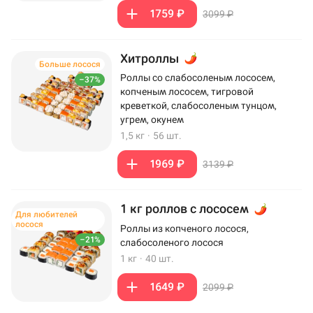
1759 ₽
3099 ₽
Хитроллы
Больше лосося
Роллы со слабосоленым лососем,
–37%
копченым лососем, тигровой
креветкой, слабосоленым тунцом,
угрем, окунем
1,5 кг
·
56 шт.
1969 ₽
3139 ₽
1 кг роллов с лососем
Для любителей
лосося
Роллы из копченого лосося,
–21%
слабосоленого лосося
1 кг
·
40 шт.
1649 ₽
2099 ₽