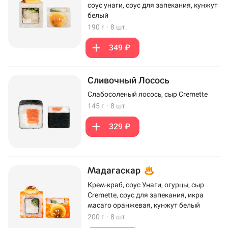
соус унаги, соус для запекания, кунжут
белый
190 г
·
8 шт.
349 ₽
Сливочный Лосось
Слабосоленый лосось, сыр Cremette
145 г
·
8 шт.
329 ₽
Мадагаскар
Крем-краб, соус Унаги, огурцы, сыр
Cremette, соус для запекания, икра
масаго оранжевая, кунжут белый
200 г
·
8 шт.