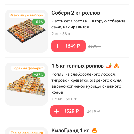
Собери 2 кг роллов
Максимум выбора
Часть сета готова — вторую соберите
–55%
сами, как нравится
2 кг
·
88 шт.
1649 ₽
3679 ₽
1,5 кг теплых роллов
Горячий фаворит
Роллы из слабосоленого лосося,
–37%
тигровой креветки, жареного окуня,
варено-копченой курицы, снежного
краба
1,5 кг
·
56 шт.
1529 ₽
2419 ₽
КилоГранд 1 кг
Топ за свои деньги