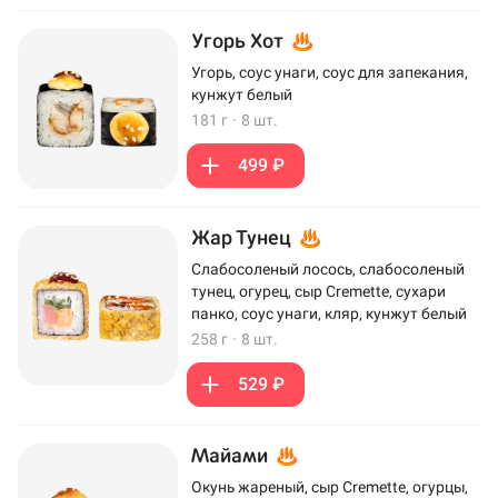
Угорь Хот
Угорь, соус унаги, соус для запекания,
кунжут белый
181 г
·
8 шт.
499 ₽
Жар Тунец
Слабосоленый лосось, слабосоленый
тунец, огурец, сыр Cremette, сухари
панко, соус унаги, кляр, кунжут белый
258 г
·
8 шт.
529 ₽
Майами
Окунь жареный, сыр Cremette, огурцы,