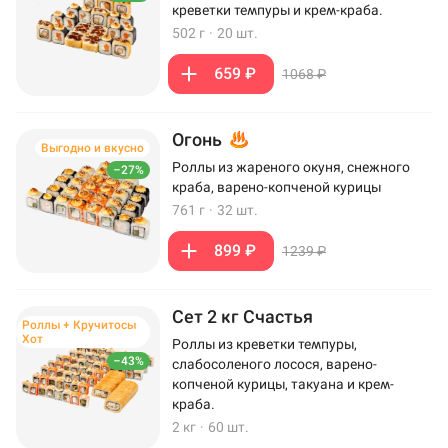
креветки темпуры и крем-краба.
502 г
·
20 шт.
659 ₽
1068 ₽
Огонь
Выгодно и вкусно
Роллы из жареного окуня, снежного
–27%
краба, варено-копченой курицы
761 г
·
32 шт.
899 ₽
1239 ₽
Сет 2 кг Счастья
Роллы + Кручитосы
Хот
Роллы из креветки темпуры,
–43%
слабосоленого лосося, варено-
копченой курицы, такуана и крем-
краба.
2 кг
·
60 шт.