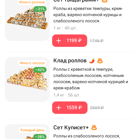
Много роллов
Роллы из креветки темпуры, крем-
–31%
краба, варено-копченой курицы и
слабосоленого лосося.
1 кг
·
40 шт.
1199 ₽
1746 ₽
Клад роллов
Много лосося
Роллы с креветкой в темпуре,
–42%
слабосоленым лососем, копченым
лососем, варено-копченой курицей и
крем-крабом
1,4 кг
·
56 шт.
1559 ₽
2669 ₽
Сет Куписет+
Каждый день
Роллы из слабосоленого лосося,
–38%