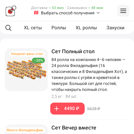
Доставка
~ 53 мин
·
Самовывоз
~ 48 мин
Выбрать способ получения
ая еда
XL сеты
Роллы
XL роллы
Закуски
Сет Полный стол
Накроет весь стол
84 ролла на компанию 4–6 человек —
–20%
24 ролла Филадельфия (16
классических и 8 Филадельфия Хот), а
также роллы с угрём и креветкой в
темпуре. Большой сет для гостей,
чтобы накрыть полный стол.
2,5 кг
·
84 шт.
4490 ₽
5628 ₽
Сет Вечер вместе
Много Филадельфии