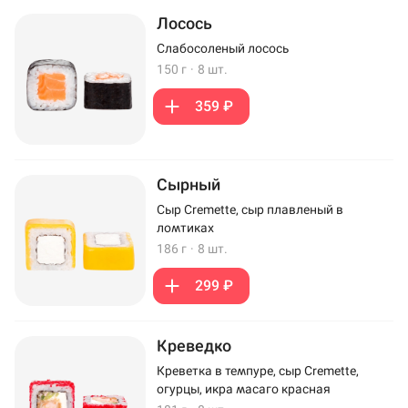
Лосось
Слабосоленый лосось
150 г
·
8 шт.
359 ₽
Сырный
Сыр Cremette, сыр плавленый в
ломтиках
186 г
·
8 шт.
299 ₽
Креведко
Креветка в темпуре, сыр Cremette,
огурцы, икра масаго красная