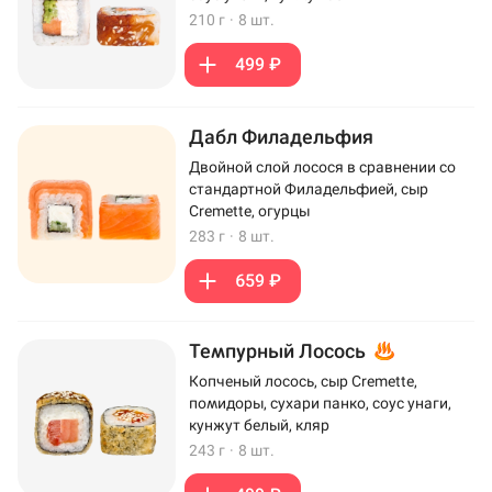
210 г
·
8 шт.
499 ₽
Дабл Филадельфия
Двойной слой лосося в сравнении со
стандартной Филадельфией, сыр
Cremette, огурцы
283 г
·
8 шт.
659 ₽
Темпурный Лосось
Копченый лосось, сыр Cremette,
помидоры, сухари панко, соус унаги,
кунжут белый, кляр
243 г
·
8 шт.