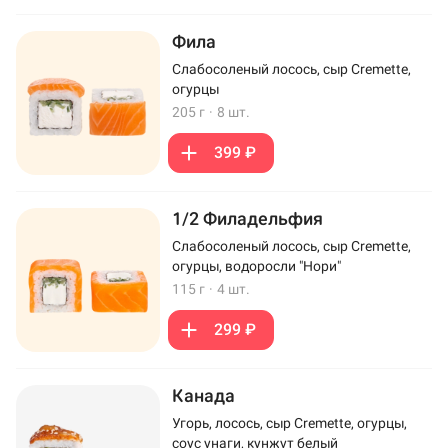
Фила
Слабосоленый лосось, сыр Cremette,
огурцы
205 г
·
8 шт.
399 ₽
1/2 Филадельфия
Слабосоленый лосось, сыр Cremette,
огурцы, водоросли "Нори"
115 г
·
4 шт.
299 ₽
Канада
Угорь, лосось, сыр Cremette, огурцы,
соус унаги, кунжут белый