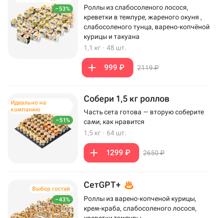
Роллы из слабосоленого лосося,
–53%
креветки в темпуре, жареного окуня ,
слабосоленого тунца, варено-копчёной
курицы и такуана
1,1 кг
·
48 шт.
999 ₽
2119 ₽
Собери 1,5 кг роллов
Идеально на
компанию
Часть сета готова — вторую соберите
–51%
сами, как нравится
1,5 кг
·
64 шт.
1299 ₽
2650 ₽
СетGPT+
Выбор гостей
Роллы из варено-копченой курицы,
–43%
крем-краба, слабосоленого лосося,