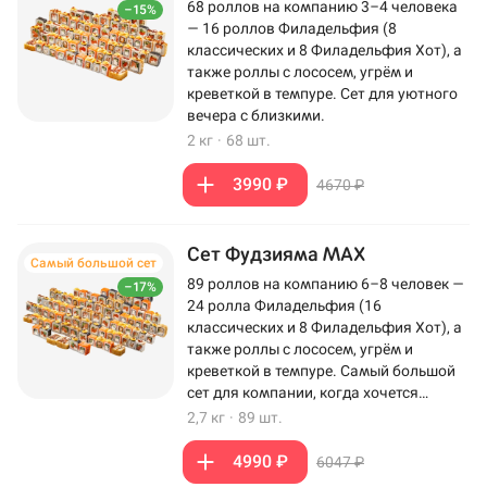
68 роллов на компанию 3–4 человека
–15%
— 16 роллов Филадельфия (8
классических и 8 Филадельфия Хот), а
также роллы с лососем, угрём и
креветкой в темпуре. Сет для уютного
вечера с близкими.
2 кг
·
68 шт.
3990 ₽
4670 ₽
Сет Фудзияма MAX
Самый большой сет
89 роллов на компанию 6–8 человек —
–17%
24 ролла Филадельфия (16
классических и 8 Филадельфия Хот), а
также роллы с лососем, угрём и
креветкой в темпуре. Самый большой
сет для компании, когда хочется
максимум роллов на столе.
2,7 кг
·
89 шт.
4990 ₽
6047 ₽