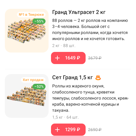
Гранд Ультрасет 2 кг
№1 в Темрюке
88 роллов — 2 кг роллов на компанию
–55%
3–4 человека. Большой сет с
популярными роллами, когда хочется
много роллов и не хочется готовить.
2 кг
·
88 шт.
1649 ₽
3679 ₽
Сет Гранд 1,5 кг
Хит продаж
Роллы из жареного окуня,
–52%
слабосоленого тунца, креветки
темпуры, слабосоленого лосося, крем-
краба, варено-копченой курицы и
такуана.
1,5 кг
·
64 шт.
1299 ₽
2690 ₽