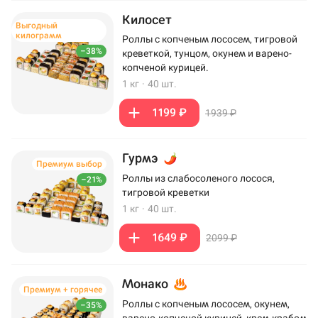
Килосет
Выгодный
килограмм
Роллы с копченым лососем, тигровой
–38%
креветкой, тунцом, окунем и варено-
копченой курицей.
1 кг
·
40 шт.
1199 ₽
1939 ₽
Гурмэ
Премиум выбор
Роллы из слабосоленого лосося,
–21%
тигровой креветки
1 кг
·
40 шт.
1649 ₽
2099 ₽
Монако
Премиум + горячее
Роллы с копченым лососем, окунем,
–35%