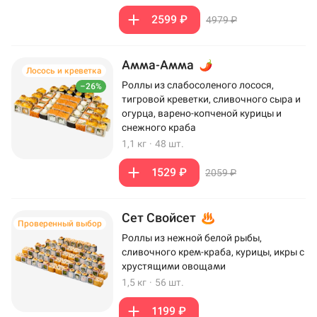
2599 ₽
4979 ₽
Амма-Амма
Лосось и креветка
Роллы из слабосоленого лосося,
–26%
тигровой креветки, сливочного сыра и
огурца, варено-копченой курицы и
снежного краба
1,1 кг
·
48 шт.
1529 ₽
2059 ₽
Сет Свойсет
Проверенный выбор
Роллы из нежной белой рыбы,
сливочного крем-краба, курицы, икры с
хрустящими овощами
1,5 кг
·
56 шт.
1199 ₽