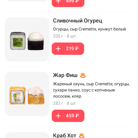
499 ₽
Сливочный Огурец
Огурцы, сыр Cremette, кунжут белый
205 г
·
8 шт.
219 ₽
Жар Фиш
Жареный окунь, сыр Cremette, огурцы,
сухари панко, соус с копченым
лососем, кляр
282 г
·
8 шт.
459 ₽
Краб Хот