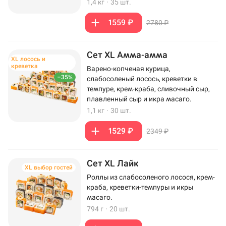
1,4 кг
·
35 шт.
1559 ₽
2780 ₽
Сет XL Амма-амма
XL лосось и
креветка
Варено-копченая курица,
–35%
слабосоленый лосось, креветки в
темпуре, крем-краба, сливочный сыр,
плавленный сыр и икра масаго.
1,1 кг
·
30 шт.
1529 ₽
2349 ₽
Сет XL Лайк
XL выбор гостей
Роллы из слабосоленого лосося, крем-
краба, креветки-темпуры и икры
масаго.
794 г
·
20 шт.