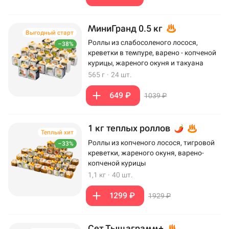
МиниГранд 0.5 кг
Выгодный старт
Роллы из слабосоленого лосося,
–38%
креветки в темпуре, варено - копченой
курицы, жареного окуня и такуана
565 г
·
24 шт.
649 ₽
1039 ₽
1 кг теплых роллов
Теплый хит
Роллы из копченого лосося, тигровой
–33%
креветки, жареного окуня, варено-
копченой курицы
1,1 кг
·
40 шт.
1299 ₽
1929 ₽
Сет Тыщаграмм+