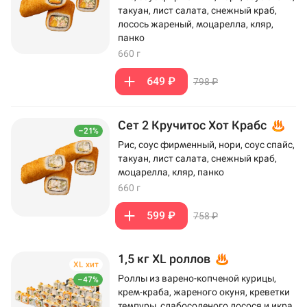
такуан, лист салата, снежный краб,
лосось жареный, моцарелла, кляр,
панко
660 г
649 ₽
798 ₽
Сет 2 Кручитос Хот Крабс
–21%
Рис, соус фирменный, нори, соус спайс,
такуан, лист салата, снежный краб,
моцарелла, кляр, панко
660 г
599 ₽
758 ₽
1,5 кг XL роллов
XL хит
Роллы из варено-копченой курицы,
–47%
крем-краба, жареного окуня, креветки
темпуры, слабосоленого лосося и икра