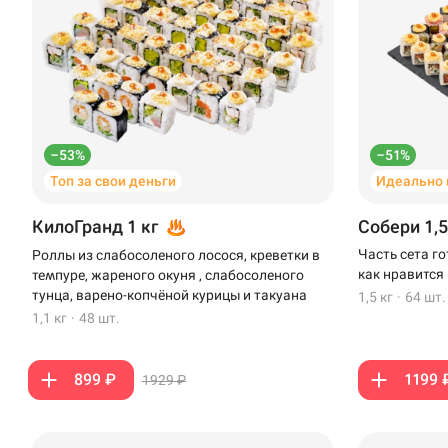
–53%
–51%
Топ за свои деньги
Идеально 
КилоГранд 1 кг
Собери 1,5
Часть сета г
Роллы из слабосоленого лосося, креветки в
как нравится
темпуре, жареного окуня , слабосоленого
тунца, варено-копчёной курицы и такуана
1,5 кг
·
64 шт.
1,1 кг
·
48 шт.
899 ₽
1199 
1929 ₽