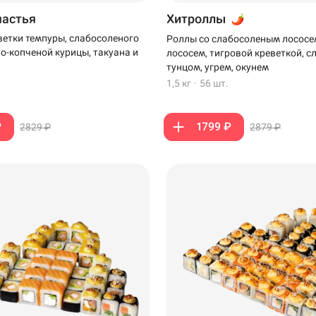
частья
Хитроллы
ветки темпуры, слабосоленого
Роллы со слабосоленым лососе
но-копченой курицы, такуана и
лососем, тигровой креветкой, 
тунцом, угрем, окунем
1,5 кг
·
56 шт.
₽
1799 ₽
2829 ₽
2879 ₽