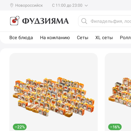
Новороссийск
С 11:00 до 23:00
Все блюда
На компанию
Сеты
XL сеты
Рол
–22%
–16%