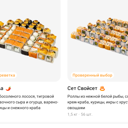
Новороссийск
креветка
Проверенный выбор
Самовывоз
ма
Сет Свойсет
босоленого лосося, тигровой
Роллы из нежной белой рыбы, 
вочного сыра и огурца, варено-
крем-краба, курицы, икры с хр
·
ицы и снежного краба
овощами
1,5 кг
·
56 шт.