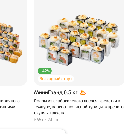
–42%
Выгодный старт
МиниГранд 0.5 кг
сливочного
Роллы из слабосоленого лосося, креветки в
устящими
темпуре, варено - копченой курицы, жареного
окуня и такуана
565 г
·
24 шт.