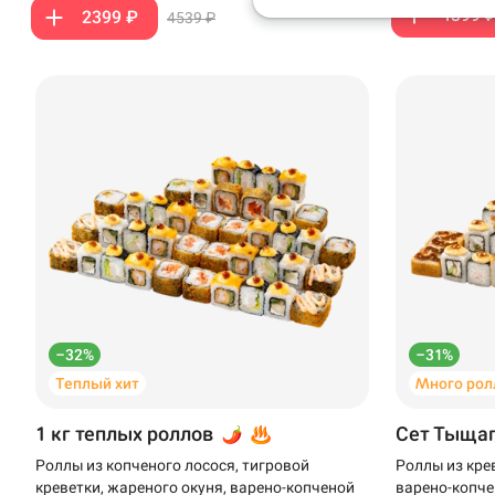
1399 
2399 ₽
4539 ₽
Анапа
Иглино
Ижевск
Крымск
Кудрово
Нагаево
Новороссийск
–32%
–31%
Новый Уренгой
Теплый хит
Много рол
Пермь
1 кг теплых роллов
Сет Тыща
Салават
Роллы из копченого лосося, тигровой
Роллы из кре
креветки, жареного окуня, варено-копченой
варено-копче