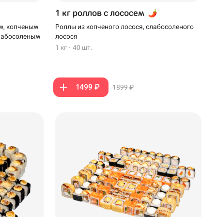
1 кг роллов с лососем
м, копченым
Роллы из копченого лосося, слабосоленого
слабосоленым
лосося
1 кг
·
40 шт.
1499 ₽
1899 ₽