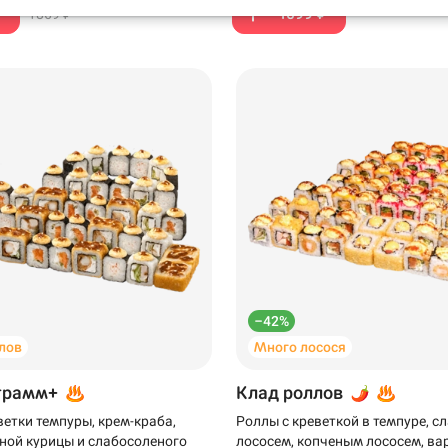
₽
1099 ₽
1869 ₽
199 ₽
199 ₽
–42%
лов
Много лосося
грамм+
Клад роллов
ветки темпуры, крем-краба,
Роллы с креветкой в темпуре, 
ной курицы и слабосоленого
лососем, копченым лососем, ва