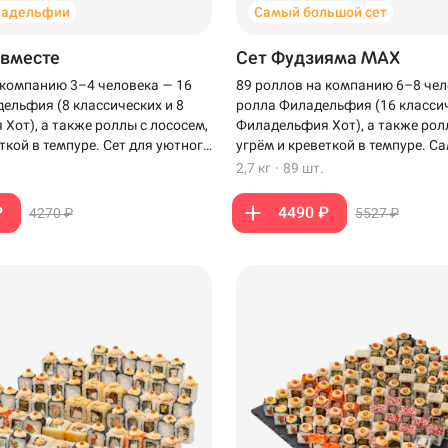
ладельфии
Самый большой сет
 вместе
Сет Фудзияма MAX
 компанию 3–4 человека — 16
89 роллов на компанию 6–8 чел
ельфия (8 классических и 8
ролла Филадельфия (16 классич
Хот), а также роллы с лососем,
Филадельфия Хот), а также рол
ткой в темпуре. Сет для уютного
угрём и креветкой в темпуре. 
зкими.
сет для компании, когда хочет
2,7 кг
·
89 шт.
роллов на столе.
₽
4490 ₽
4270 ₽
5527 ₽