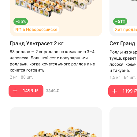
–55%
–51%
№1 в Новороссийске
Хит прода
Гранд Ультрасет 2 кг
Сет Гранд 
88 роллов — 2 кг роллов на компанию 3–4
Роллы из жар
человека. Большой сет с популярными
тунца, креве
роллами, когда хочется много роллов и не
лосося, крем
хочется готовить.
и такуана.
2 кг
·
88 шт.
1,5 кг
·
64 шт.
1499 ₽
1199 
3349 ₽