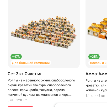
–47%
–25%
Для большой компании
Лосось и 
Доставка
Уфа
Сет 3 кг Счастья
Амма-Ам
Иглино
Роллы из жаренного окуня, слабосоленого
Роллы из сла
окуня, креветки темпура, слабосоленого
креветки, сли
Анапское шоссе, 4 
Нагаево
лосося, крем-краба, такуана, варено-
копченой кур
Новороссийск
копченой курицы, шампиньонов и икры
1,1 кг
·
48 шт.
Пермь
масаго
3 кг
·
128 шт.