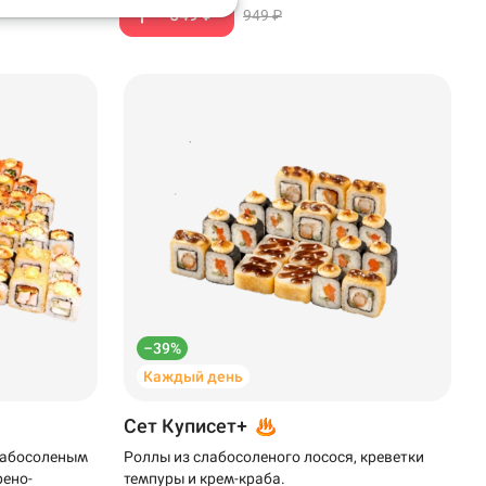
549 ₽
949 ₽
–39%
Каждый день
Сет Куписет+
слабосоленым
Роллы из слабосоленого лосося, креветки
рено-
темпуры и крем-краба.