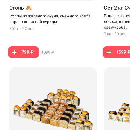
Огонь
Сет 2 кг С
Роллы из кре
Роллы из жареного окуня, снежного краба,
лосося, варе
варено-копченой курицы
крем-краба.
761 г
·
32 шт.
2 кг
·
60 шт.
799 ₽
1599 
1099 ₽