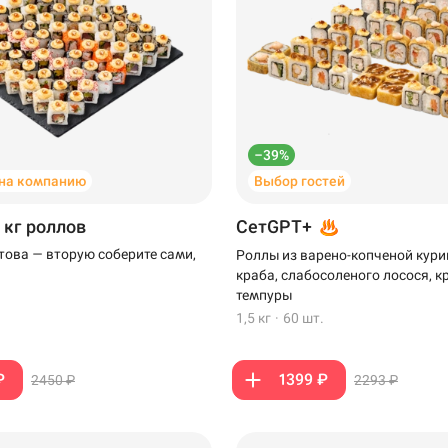
–39%
на компанию
Выбор гостей
 кг роллов
СетGPT+
отова — вторую соберите сами,
Роллы из варено-копченой кури
краба, слабосоленого лосося, к
темпуры
1,5 кг
·
60 шт.
₽
1399 ₽
2450 ₽
2293 ₽