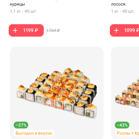
Стерлитамак
курицы
лосося.
1,1 кг
·
40 шт.
1 кг
·
40 шт.
Темрюк
Уфа
1199 ₽
1099 
1769 ₽
Чебоксары
–27%
–43%
Выгодно и вкусно
Роллы + К