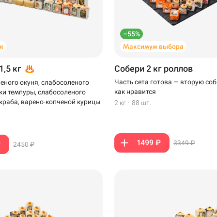
–55%
ж
Максимум выбора
1,5 кг
Собери 2 кг роллов
Часть сета готова — вторую соб
еного окуня, слабосоленого
как нравится
тки темпуры, слабосоленого
-краба, варено-копченой курицы
2 кг
·
88 шт.
1499 ₽
3349 ₽
₽
2450 ₽