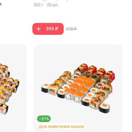
м
502 г
·
20 шт.
599 ₽
978 ₽
–21%
Для любителей лосося