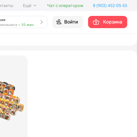
нтакты
Ещё
Чат с оператором
8 (903) 452-05-55
ния
Войти
Корзина
амовывоз
~ 55 мин