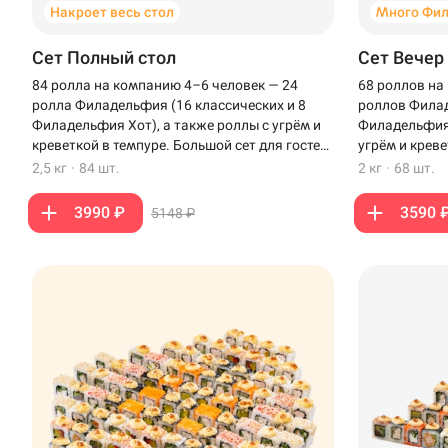
Накроет весь стол
Много Фи
Сет Полный стол
Сет Вечер
84 ролла на компанию 4–6 человек — 24
68 роллов на
ролла Филадельфия (16 классических и 8
роллов Филад
Филадельфия Хот), а также роллы с угрём и
Филадельфия 
креветкой в темпуре. Большой сет для гостей,
угрём и креве
чтобы накрыть полный стол.
вечера с бли
2,5 кг
·
84 шт.
2 кг
·
68 шт.
3990 ₽
3590 
5148 ₽