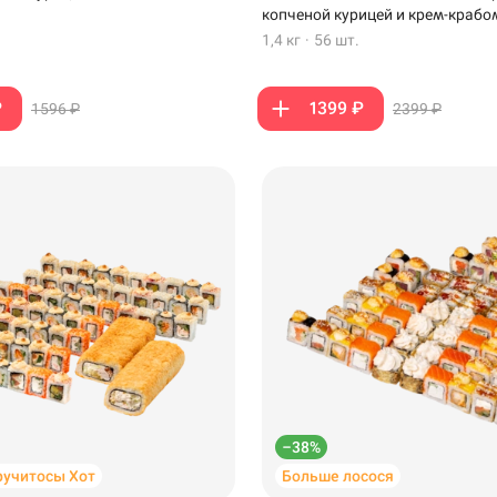
копченой курицей и крем-крабо
1,4 кг
·
56 шт.
₽
1399 ₽
1596 ₽
2399 ₽
–38%
ручитосы Хот
Больше лосося