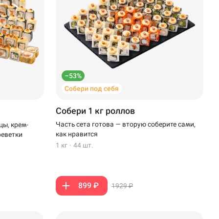
–53%
Собери под себя
Собери 1 кг роллов
Часть сета готова — вторую соберите сами,
цы, крем-
как нравится
реветки
1 кг
·
44 шт.
899 ₽
1929 ₽