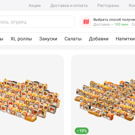
Акции
Доставка и оплата
Рестораны
Ко
Выбрать способ получе
Доставка
~ 100 мин
·
С
лы
XL роллы
Закуски
Салаты
Добавки
Напитки
–19%