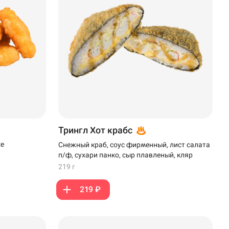
Трингл Хот крабс
ке
Снежный краб, соус фирменный, лист салата
п/ф, сухари панко, сыр плавленый, кляр
219 г
219 ₽