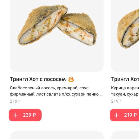
Трингл Хот с лососем
Трингл Хо
Слабосоленый лосось, крем-краб, соус
Курица варен
фирменный, лист салата п/ф, сухари панко,
такуан, сухар
сыр плавленый, кляр
219 г
219 г
239 ₽
219 ₽