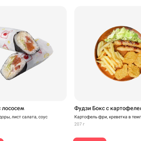
Нагаево
Самовывоз
 · Ост.
с лососем
Фудзи Бокс с картофеле
оры, лист салата, соус
Картофель фри, креветка в темп
наггетсы, салат Айсберг, соус У
207 г
белый