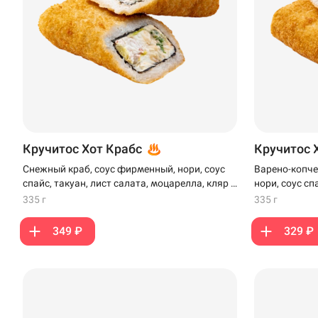
Кручитос Хот Крабс
Кручитос 
Снежный краб, соус фирменный, нори, соус
Варено-копче
спайс, такуан, лист салата, моцарелла, кляр и
нори, соус сп
панко
моцарелла, к
335 г
335 г
349 ₽
329 ₽