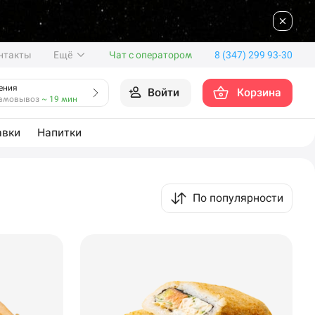
нтакты
Ещё
Чат с оператором
8 (347) 299 93-30
ения
Войти
Корзина
амовывоз
~ 19 мин
авки
Напитки
По популярности