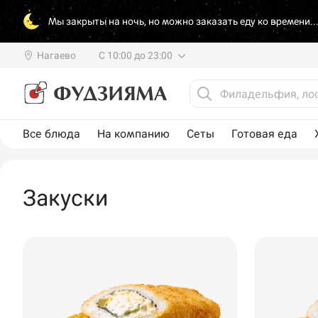
Мы закрыты на ночь, но можно заказать еду ко времени..
Нагаево
С 10:00 до 23:00
Все блюда
На компанию
Сеты
Готовая еда
Закуски