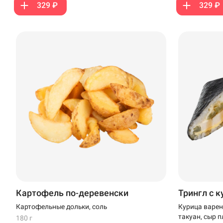
329 ₽
329 ₽
Кудрово
Нагаево
Новороссийск
Новый Уренгой
Пермь
Салават
Стерлитамак
Темрюк
Картофель по-деревенски
Трингл с 
Уфа
Картофельные дольки, соль
Курица варен
Чебоксары
такуан, сыр 
180 г