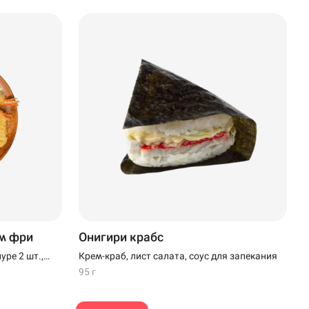
м фри
Онигири крабс
уре 2 шт.,
Крем-краб, лист салата, соус для запекания
наги, кунжут
95 г