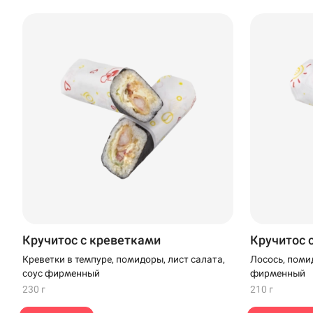
Доставка
Недоступна
Уфа
Иглино
ул. Советская, 26/1
Нагаево
"Нагаево"
Пермь
Анапа
Кручитос с креветками
Кручитос 
Иглино
Креветки в темпуре, помидоры, лист салата,
Лосось, помид
соус фирменный
фирменный
Ижевск
230 г
210 г
Крымск