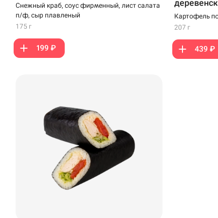
деревенск
Снежный краб, соус фирменный, лист салата
п/ф, сыр плавленый
Картофель по
креветка в те
175 г
207 г
199 ₽
439 ₽