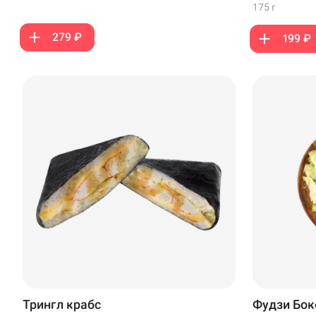
175 г
279 ₽
199 ₽
Трингл крабс
Фудзи Бок