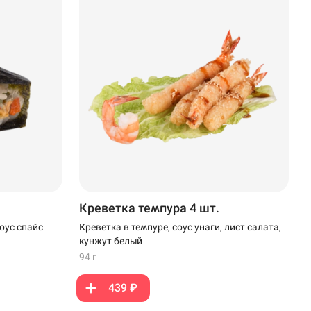
Креветка темпура 4 шт.
Креветка в темпуре, соус унаги, лист салата,
оус спайс
кунжут белый
94 г
439 ₽