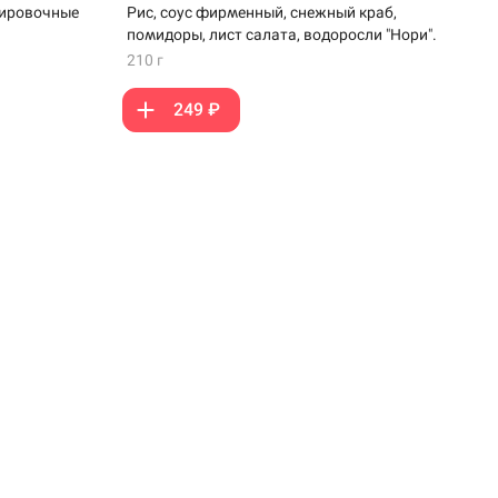
Рис, соус фирменный, снежный краб,
нировочные
помидоры, лист салата, водоросли "Нори".
210 г
249 ₽