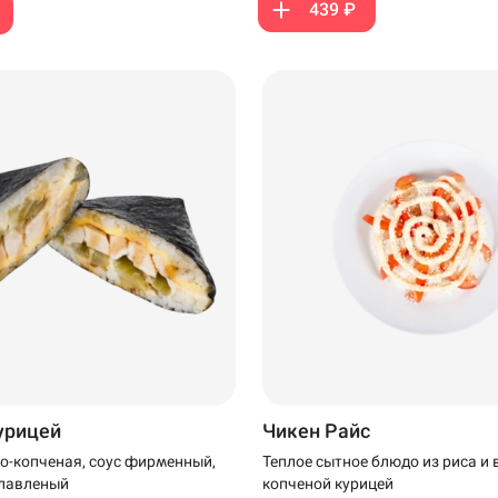
439 ₽
99 ₽
299 ₽
курицей
Чикен Райс
о-копченая, соус фирменный,
Теплое сытное блюдо из риса и 
плавленый
копченой курицей