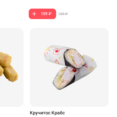
159 ₽
189 ₽
Кручитос Крабс