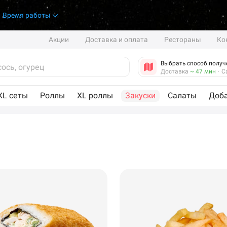
.
Время работы
Акции
Доставка и оплата
Рестораны
Ко
Выбрать способ получ
Доставка
~ 47 мин
·
С
XL сеты
Роллы
XL роллы
Закуски
Салаты
Доб