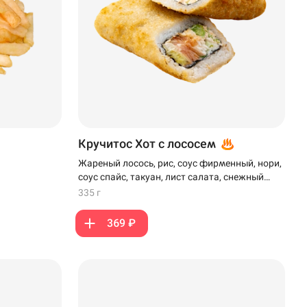
Кручитос Хот с лососем
Жареный лосось, рис, соус фирменный, нори,
соус спайс, такуан, лист салата, снежный
краб, моцарелла, кляр и панко
335 г
369 ₽