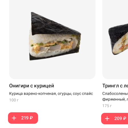
Онигири с курицей
Трингл с 
Курица варено-копченая, огурцы, соус спайс
Слабосоленый
фирменный, л
100 г
175 г
219 ₽
209 ₽