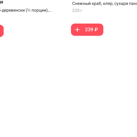
и
Снежный краб, кляр, сухари па
-деревенски (½ порции),
220 г
мпуре (2 шт), наггетсы (4 шт)
239 ₽