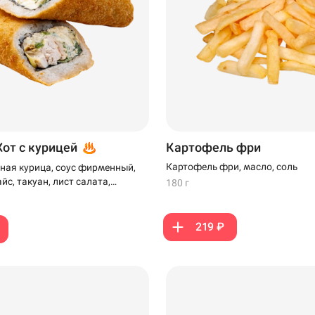
Хот с курицей
Картофель фри
Картофель фри, масло, соль
ная курица, соус фирменный,
айс, такуан, лист салата,
180 г
ляр и панко
219 ₽