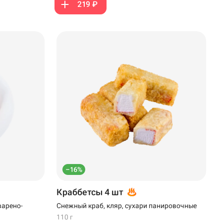
219 ₽
–16%
Краббетсы 4 шт
варено-
Снежный краб, кляр, сухари панировочные
110 г