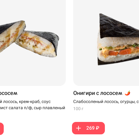
лососем
Онигири с лососем
 лосось, крем-краб, соус
Слабосоленый лосось, огурцы, с
ист салата п/ф, сыр плавленый
100 г
269 ₽