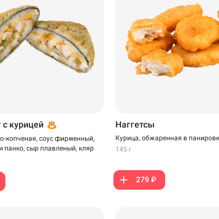
т с курицей
Наггетсы
Курица, обжаренная в паниров
о-копченая, соус фирменный,
и панко, сыр плавленый, кляр
145 г
279 ₽