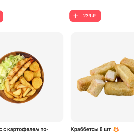
239 ₽
с с картофелем по-
Краббетсы 8 шт