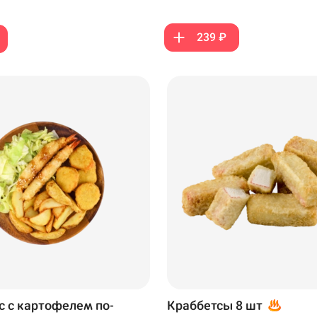
239 ₽
с с картофелем по-
Краббетсы 8 шт