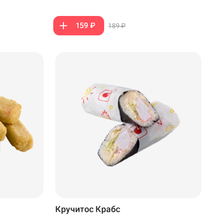
159 ₽
189 ₽
Кручитос Крабс