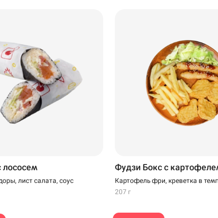
Нагаево
Самовывоз
 · Ост.
с лососем
Фудзи Бокс с картофеле
оры, лист салата, соус
Картофель фри, креветка в темп
наггетсы, салат Айсберг, соус У
207 г
белый