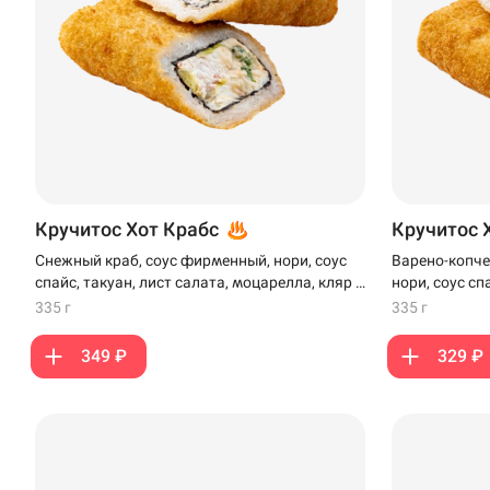
Кручитос Хот Крабс
Кручитос 
Снежный краб, соус фирменный, нори, соус
Варено-копче
спайс, такуан, лист салата, моцарелла, кляр и
нори, соус сп
панко
моцарелла, к
335 г
335 г
349 ₽
329 ₽