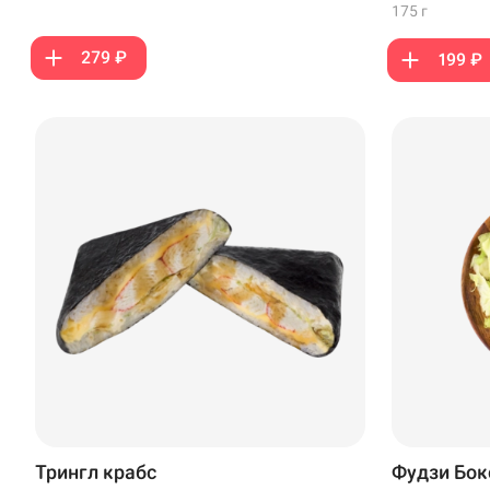
175 г
279 ₽
199 ₽
Трингл крабс
Фудзи Бок