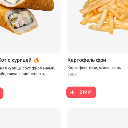
Хот с курицей
Картофель фри
Картофель фри, масло, соль
ная курица, соус фирменный,
айс, такуан, лист салата,
180 г
ляр и панко
219 ₽