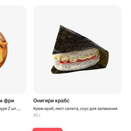
м фри
Онигири крабс
уре 2 шт.,
Крем-краб, лист салата, соус для запекания
наги, кунжут
95 г