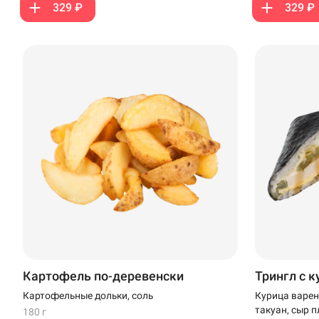
329 ₽
329 ₽
Кудрово
Нагаево
Новороссийск
Новый Уренгой
Пермь
Салават
Стерлитамак
Темрюк
Картофель по-деревенски
Трингл с 
Уфа
Картофельные дольки, соль
Курица варен
Чебоксары
такуан, сыр 
180 г