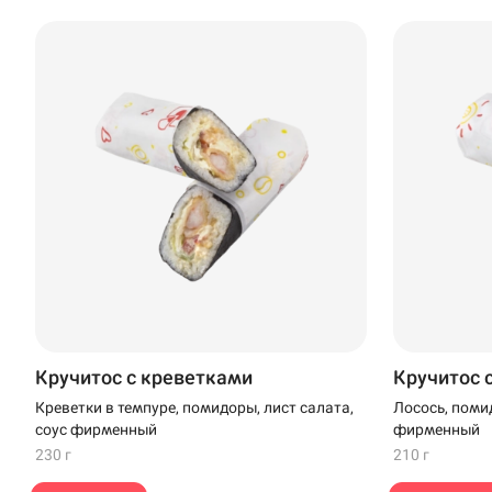
Доставка
Недоступна
Уфа
Иглино
ул. Советская, 26/1
Нагаево
"Нагаево"
Пермь
Анапа
Кручитос с креветками
Кручитос 
Иглино
Креветки в темпуре, помидоры, лист салата,
Лосось, помид
соус фирменный
фирменный
Ижевск
230 г
210 г
Крымск