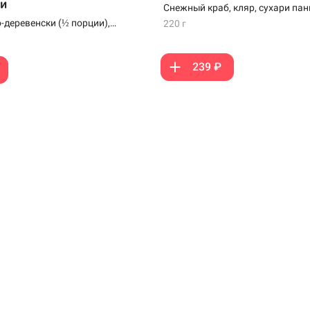
и
Снежный краб, кляр, сухари па
-деревенски (½ порции),
220 г
мпуре (2 шт), наггетсы (4 шт)
239 ₽