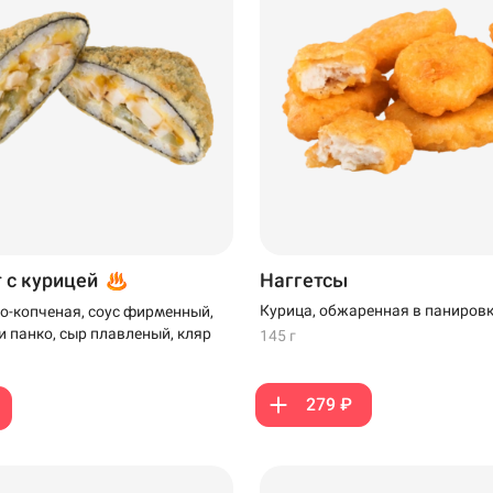
т с курицей
Наггетсы
Курица, обжаренная в паниров
о-копченая, соус фирменный,
и панко, сыр плавленый, кляр
145 г
279 ₽