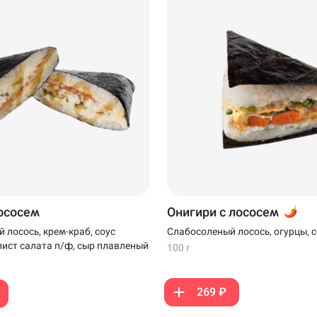
лососем
Онигири с лососем
 лосось, крем-краб, соус
Слабосоленый лосось, огурцы, с
ист салата п/ф, сыр плавленый
100 г
269 ₽