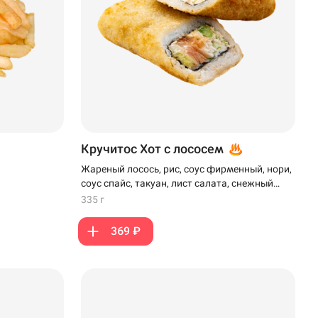
Кручитос Хот с лососем
Жареный лосось, рис, соус фирменный, нори,
соус спайс, такуан, лист салата, снежный
краб, моцарелла, кляр и панко
335 г
369 ₽