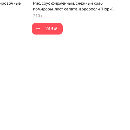
Рис, соус фирменный, снежный краб,
нировочные
помидоры, лист салата, водоросли "Нори".
210 г
249 ₽