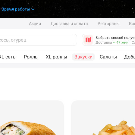
.
Время работы
Акции
Доставка и оплата
Рестораны
Ко
Выбрать способ получ
Доставка
~ 47 мин
·
С
XL сеты
Роллы
XL роллы
Закуски
Салаты
Доб