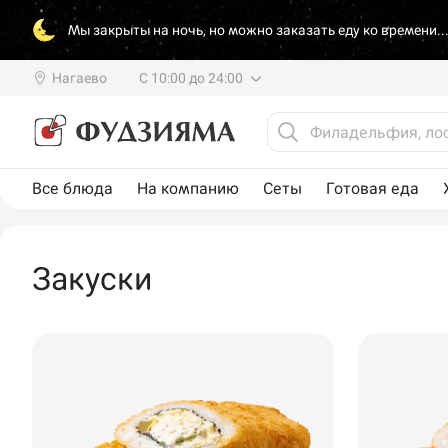
Мы закрыты на ночь, но можно заказать еду ко времени..
Нагаево
С 10:00 до 24:00
Все блюда
На компанию
Сеты
Готовая еда
Закуски