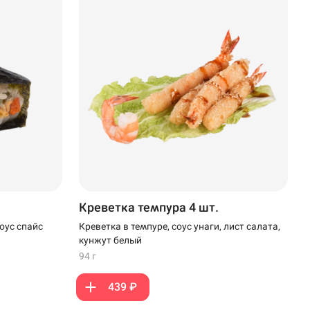
Креветка темпура 4 шт.
Креветка в темпуре, соус унаги, лист салата,
оус спайс
кунжут белый
94 г
439 ₽