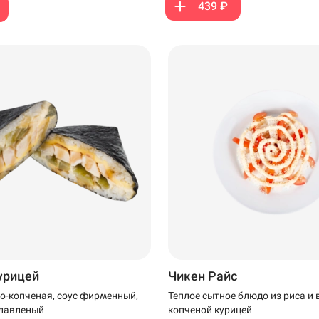
439 ₽
99 ₽
299 ₽
курицей
Чикен Райс
о-копченая, соус фирменный,
Теплое сытное блюдо из риса и 
плавленый
копченой курицей