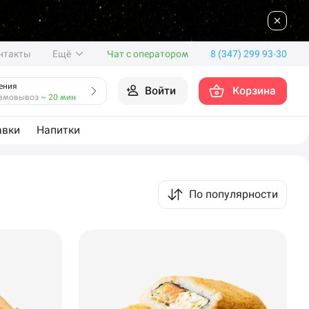
нтакты
Ещё
Чат с оператором
8 (347) 299 93-30
ения
Войти
Корзина
амовывоз
~ 20 мин
авки
Напитки
По популярности