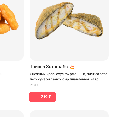
Трингл Хот крабс
ке
Снежный краб, соус фирменный, лист салата
п/ф, сухари панко, сыр плавленый, кляр
219 г
219 ₽