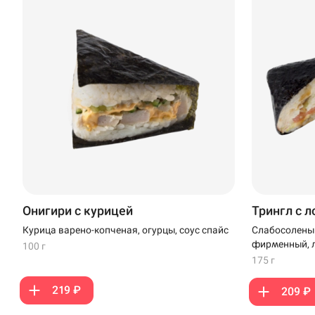
Онигири с курицей
Трингл с 
Курица варено-копченая, огурцы, соус спайс
Слабосоленый
фирменный, л
100 г
175 г
219 ₽
209 ₽