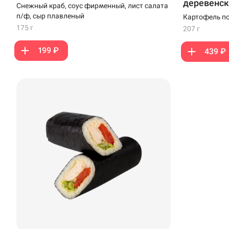
деревенск
Снежный краб, соус фирменный, лист салата
п/ф, сыр плавленый
Картофель по
креветка в те
175 г
207 г
199 ₽
439 ₽