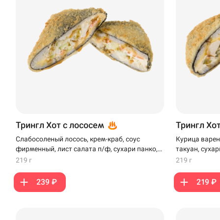
Трингл Хот с лососем
Трингл Хо
Слабосоленый лосось, крем-краб, соус
Курица варен
фирменный, лист салата п/ф, сухари панко,
такуан, сухар
сыр плавленый, кляр
219 г
219 г
239 ₽
219 ₽