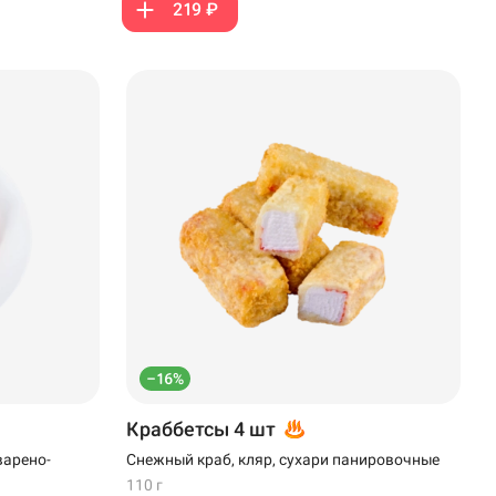
219 ₽
–16%
Краббетсы 4 шт
варено-
Снежный краб, кляр, сухари панировочные
110 г