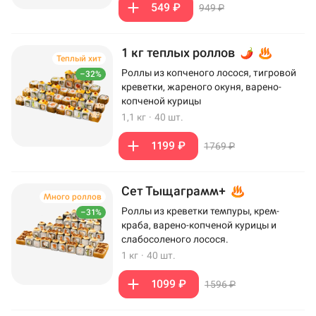
549 ₽
949 ₽
1 кг теплых роллов
Теплый хит
Роллы из копченого лосося, тигровой
–32%
креветки, жареного окуня, варено-
копченой курицы
1,1 кг
·
40 шт.
1199 ₽
1769 ₽
Сет Тыщаграмм+
Много роллов
Роллы из креветки темпуры, крем-
–31%
краба, варено-копченой курицы и
слабосоленого лосося.
1 кг
·
40 шт.
1099 ₽
1596 ₽