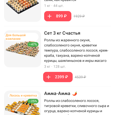
1 кг
·
44 шт.
899 ₽
1929 ₽
Сет 3 кг Счастья
Для большой
компании
Роллы из жаренного окуня,
–47%
слабосоленого окуня, креветки
темпура, слабосоленого лосося, крем-
краба, такуана, варено-копченой
курицы, шампиньонов и икры масаго
3 кг
·
128 шт.
2399 ₽
4539 ₽
Амма-Амма
Лосось и креветка
Роллы из слабосоленого лосося,
–25%
тигровой креветки, сливочного сыра и
огурца, варено-копченой курицы и