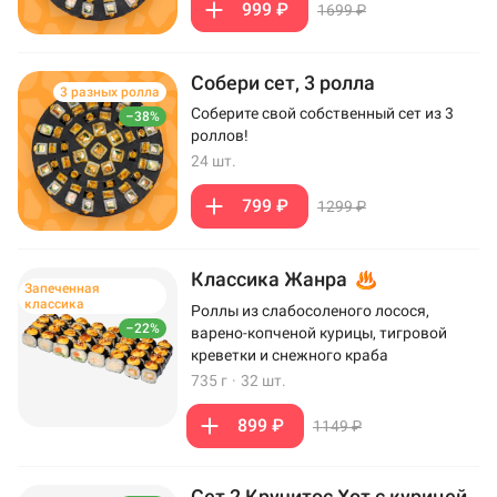
999 ₽
1699 ₽
Собери сет, 3 ролла
3 разных ролла
Соберите свой собственный сет из 3
–38%
роллов!
24 шт.
799 ₽
1299 ₽
Классика Жанра
Запеченная
классика
Роллы из слабосоленого лосося,
–22%
варено-копченой курицы, тигровой
креветки и снежного краба
735 г
·
32 шт.
899 ₽
1149 ₽
Сет 2 Кручитос Хот с курицей