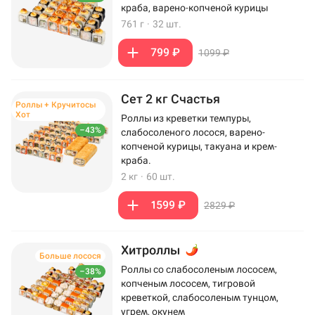
краба, варено-копченой курицы
761 г
·
32 шт.
799 ₽
1099 ₽
Сет 2 кг Счастья
Роллы + Кручитосы
Хот
Роллы из креветки темпуры,
–43%
слабосоленого лосося, варено-
копченой курицы, такуана и крем-
краба.
2 кг
·
60 шт.
1599 ₽
2829 ₽
Хитроллы
Больше лосося
Роллы со слабосоленым лососем,
–38%
копченым лососем, тигровой
креветкой, слабосоленым тунцом,
угрем, окунем