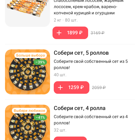
слабосоленым лососем, жареным
лососем, крем-крабом, варено-
копченой курицей и огурцами
2 кг
·
80 шт.
1899 ₽
3169 ₽
Собери сет, 5 роллов
Больше выбора
Соберите свой собственный сет из 5
–39%
роллов!
40 шт.
1259 ₽
2059 ₽
Собери сет, 4 ролла
Выбери любимое
Соберите свой собственный сет из 4
–41%
роллов!
32 шт.