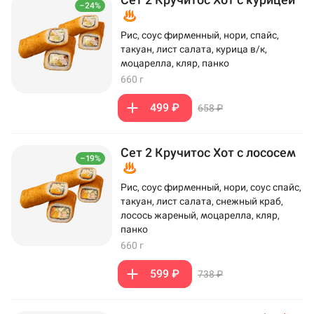
–24%
Рис, соус фирменный, нори, спайс,
такуан, лист салата, курица в/к,
моцарелла, кляр, панко
660 г
499 ₽
658 ₽
Сет 2 Кручитос Хот с лососем
–19%
Рис, соус фирменный, нори, соус спайс,
такуан, лист салата, снежный краб,
лосось жареный, моцарелла, кляр,
панко
660 г
599 ₽
738 ₽