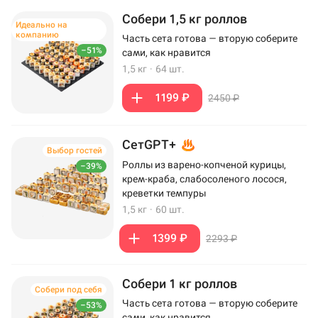
Собери 1,5 кг роллов
Идеально на
компанию
Часть сета готова — вторую соберите
–51%
сами, как нравится
1,5 кг
·
64 шт.
1199 ₽
2450 ₽
СетGPT+
Выбор гостей
Роллы из варено-копченой курицы,
–39%
крем-краба, слабосоленого лосося,
креветки темпуры
1,5 кг
·
60 шт.
1399 ₽
2293 ₽
Собери 1 кг роллов
Собери под себя
Часть сета готова — вторую соберите
–53%
сами, как нравится