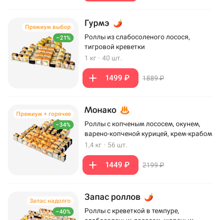
Гурмэ
Премиум выбор
Роллы из слабосоленого лосося,
–21%
тигровой креветки
1 кг
·
40 шт.
1499 ₽
1889 ₽
Монако
Премиум + горячее
Роллы с копченым лососем, окунем,
–34%
варено-копченой курицей, крем-крабом
1,4 кг
·
56 шт.
1449 ₽
2199 ₽
Запас роллов
Запас надолго
Роллы с креветкой в темпуре,
–40%