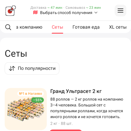
Доставка
~ 47 мин
·
Самовывоз
~ 23 мин
Выбрать способ получения
ии
На компанию
Сеты
Готовая еда
XL сеты
Сеты
По популярности
Гранд Ультрасет 2 кг
№1 в Нагаево
88 роллов — 2 кг роллов на компанию
–55%
3–4 человека. Большой сет с
популярными роллами, когда хочется
много роллов и не хочется готовить.
2 кг
·
88 шт.