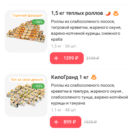
1,5 кг теплых роллов
Горячий фаворит
Роллы из слабосоленого лосося,
–36%
тигровой креветки, жареного окуня,
варено-копченой курицы, снежного
краба
1,5 кг
·
56 шт.
1399 ₽
2199 ₽
КилоГранд 1 кг
Топ за свои деньги
Роллы из слабосоленого лосося,
–53%
креветки в темпуре, жареного окуня ,
слабосоленого тунца, варено-копчёной
курицы и такуана
1,1 кг
·
48 шт.
899 ₽
1929 ₽