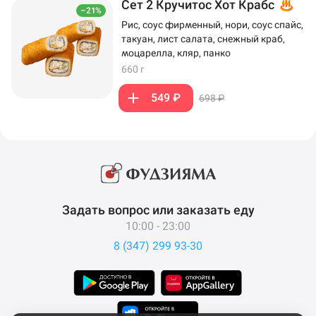
Сет 2 Кручитос Хот Крабс
–21%
Рис, соус фирменный, нори, соус спайс,
такуан, лист салата, снежный краб,
моцарелла, кляр, панко
660 г
549 ₽
698 ₽
Задать вопрос или заказать еду
10:00 - 23:00
8 (347) 299 93-30