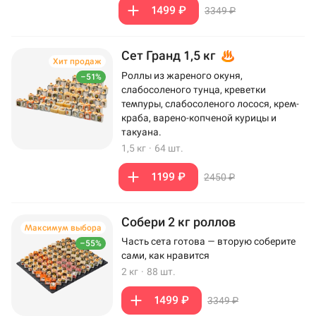
1499 ₽
3349 ₽
Сет Гранд 1,5 кг
Хит продаж
Роллы из жареного окуня,
–51%
слабосоленого тунца, креветки
темпуры, слабосоленого лосося, крем-
краба, варено-копченой курицы и
такуана.
1,5 кг
·
64 шт.
1199 ₽
2450 ₽
Собери 2 кг роллов
Максимум выбора
Часть сета готова — вторую соберите
–55%
сами, как нравится
2 кг
·
88 шт.
1499 ₽
3349 ₽