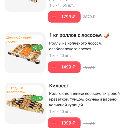
1,5 кг
·
56 шт.
1799 ₽
2879 ₽
1 кг роллов с лососем
Для любителей
лосося
Роллы из копченого лосося,
–21%
слабосоленого лосося
1 кг
·
40 шт.
1499 ₽
1899 ₽
Килосет
Выгодный
килограмм
Роллы с копченым лососем, тигровой
–38%
креветкой, тунцом, окунем и варено-
копченой курицей.
1 кг
·
40 шт.
1099 ₽
1779 ₽