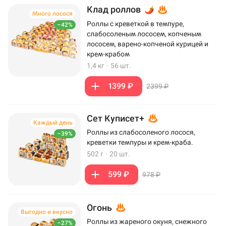
Клад роллов
Много лосося
Роллы с креветкой в темпуре,
–42%
слабосоленым лососем, копченым
лососем, варено-копченой курицей и
крем-крабом
1,4 кг
·
56 шт.
1399 ₽
2399 ₽
Сет Куписет+
Каждый день
Роллы из слабосоленого лосося,
–39%
креветки темпуры и крем-краба.
502 г
·
20 шт.
599 ₽
978 ₽
Огонь
Выгодно и вкусно
Роллы из жареного окуня, снежного
–27%