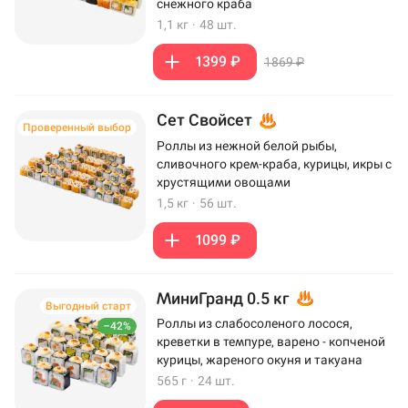
снежного краба
1,1 кг
·
48 шт.
1399 ₽
1869 ₽
Сет Свойсет
Проверенный выбор
Роллы из нежной белой рыбы,
сливочного крем-краба, курицы, икры с
хрустящими овощами
1,5 кг
·
56 шт.
1099 ₽
МиниГранд 0.5 кг
Выгодный старт
Роллы из слабосоленого лосося,
–42%
креветки в темпуре, варено - копченой
курицы, жареного окуня и такуана
565 г
·
24 шт.