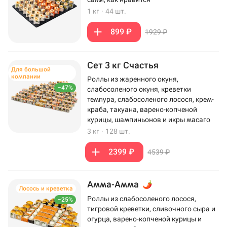
1 кг
·
44 шт.
899 ₽
1929 ₽
Сет 3 кг Счастья
Для большой
компании
Роллы из жаренного окуня,
–47%
слабосоленого окуня, креветки
темпура, слабосоленого лосося, крем-
краба, такуана, варено-копченой
курицы, шампиньонов и икры масаго
3 кг
·
128 шт.
2399 ₽
4539 ₽
Амма-Амма
Лосось и креветка
Роллы из слабосоленого лосося,
–25%
тигровой креветки, сливочного сыра и
огурца, варено-копченой курицы и