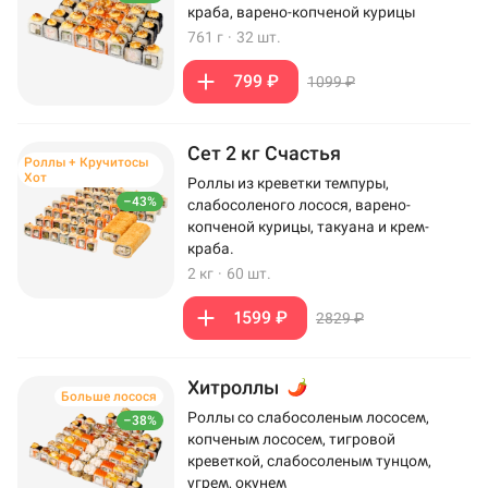
краба, варено-копченой курицы
761 г
·
32 шт.
799 ₽
1099 ₽
Сет 2 кг Счастья
Роллы + Кручитосы
Хот
Роллы из креветки темпуры,
–43%
слабосоленого лосося, варено-
копченой курицы, такуана и крем-
краба.
2 кг
·
60 шт.
1599 ₽
2829 ₽
Хитроллы
Больше лосося
Роллы со слабосоленым лососем,
–38%
копченым лососем, тигровой
креветкой, слабосоленым тунцом,
угрем, окунем