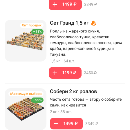
1499 ₽
3349 ₽
Сет Гранд 1,5 кг
Хит продаж
Роллы из жареного окуня,
–51%
слабосоленого тунца, креветки
темпуры, слабосоленого лосося, крем-
краба, варено-копченой курицы и
такуана.
1,5 кг
·
64 шт.
1199 ₽
2450 ₽
Собери 2 кг роллов
Максимум выбора
Часть сета готова — вторую соберите
–55%
сами, как нравится
2 кг
·
88 шт.
1499 ₽
3349 ₽