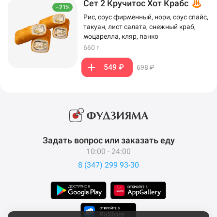
Сет 2 Кручитос Хот Крабс
–21%
Рис, соус фирменный, нори, соус спайс,
такуан, лист салата, снежный краб,
моцарелла, кляр, панко
660 г
549 ₽
698 ₽
Задать вопрос или заказать еду
10:00 - 24:00
8 (347) 299 93-30