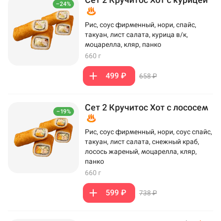
–24%
Рис, соус фирменный, нори, спайс,
такуан, лист салата, курица в/к,
моцарелла, кляр, панко
660 г
499 ₽
658 ₽
Сет 2 Кручитос Хот с лососем
–19%
Рис, соус фирменный, нори, соус спайс,
такуан, лист салата, снежный краб,
лосось жареный, моцарелла, кляр,
панко
660 г
599 ₽
738 ₽