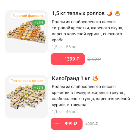
1,5 кг теплых роллов
Горячий фаворит
Роллы из слабосоленого лосося,
–36%
тигровой креветки, жареного окуня,
варено-копченой курицы, снежного
краба
1,5 кг
·
56 шт.
1399 ₽
2199 ₽
КилоГранд 1 кг
Топ за свои деньги
Роллы из слабосоленого лосося,
–53%
креветки в темпуре, жареного окуня ,
слабосоленого тунца, варено-копчёной
курицы и такуана
1,1 кг
·
48 шт.
899 ₽
1929 ₽