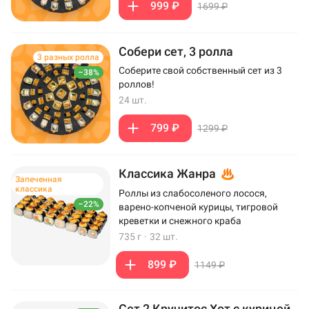
999 ₽
1699 ₽
Собери сет, 3 ролла
3 разных ролла
Соберите свой собственный сет из 3
–38%
роллов!
24 шт.
799 ₽
1299 ₽
Классика Жанра
Запеченная
классика
Роллы из слабосоленого лосося,
–22%
варено-копченой курицы, тигровой
креветки и снежного краба
735 г
·
32 шт.
899 ₽
1149 ₽
Сет 2 Кручитос Хот с курицей