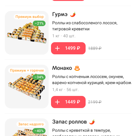
Гурмэ
Премиум выбор
Роллы из слабосоленого лосося,
–21%
тигровой креветки
1 кг
·
40 шт.
1499 ₽
1889 ₽
Монако
Премиум + горячее
Роллы с копченым лососем, окунем,
–34%
варено-копченой курицей, крем-крабом
1,4 кг
·
56 шт.
1449 ₽
2199 ₽
Запас роллов
Запас надолго
Роллы с креветкой в темпуре,
–40%