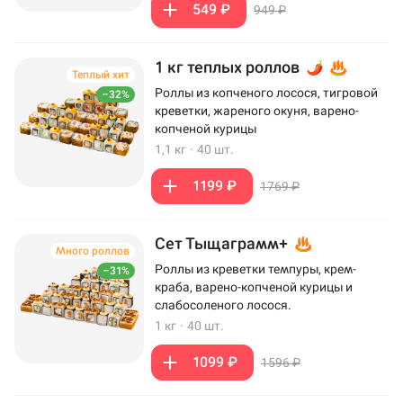
549 ₽
949 ₽
1 кг теплых роллов
Теплый хит
Роллы из копченого лосося, тигровой
–32%
креветки, жареного окуня, варено-
копченой курицы
1,1 кг
·
40 шт.
1199 ₽
1769 ₽
Сет Тыщаграмм+
Много роллов
Роллы из креветки темпуры, крем-
–31%
краба, варено-копченой курицы и
слабосоленого лосося.
1 кг
·
40 шт.
1099 ₽
1596 ₽