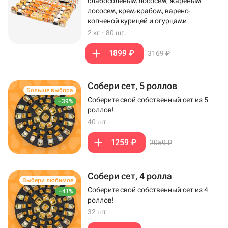
слабосоленым лососем, жареным
лососем, крем-крабом, варено-
копченой курицей и огурцами
2 кг
·
80 шт.
1899 ₽
3169 ₽
Собери сет, 5 роллов
Больше выбора
Соберите свой собственный сет из 5
–39%
роллов!
40 шт.
1259 ₽
2059 ₽
Собери сет, 4 ролла
Выбери любимое
Соберите свой собственный сет из 4
–41%
роллов!
32 шт.