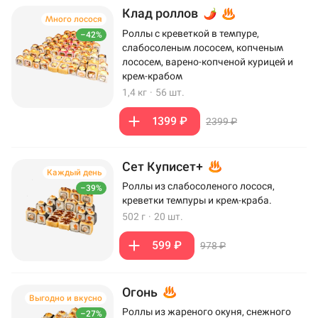
Клад роллов
Много лосося
Роллы с креветкой в темпуре,
–42%
слабосоленым лососем, копченым
лососем, варено-копченой курицей и
крем-крабом
1,4 кг
·
56 шт.
1399 ₽
2399 ₽
Сет Куписет+
Каждый день
Роллы из слабосоленого лосося,
–39%
креветки темпуры и крем-краба.
502 г
·
20 шт.
599 ₽
978 ₽
Огонь
Выгодно и вкусно
Роллы из жареного окуня, снежного
–27%