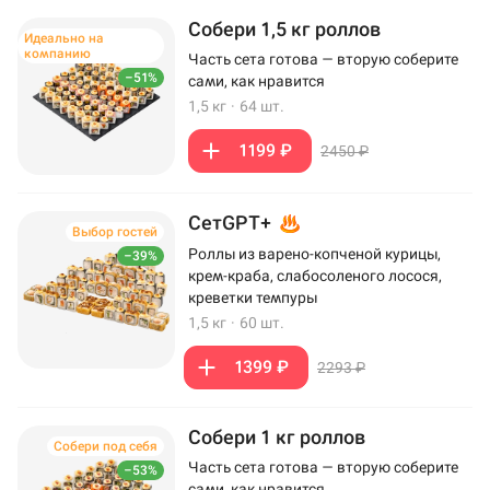
Собери 1,5 кг роллов
Идеально на
компанию
Часть сета готова — вторую соберите
–51%
сами, как нравится
1,5 кг
·
64 шт.
1199 ₽
2450 ₽
СетGPT+
Выбор гостей
Роллы из варено-копченой курицы,
–39%
крем-краба, слабосоленого лосося,
креветки темпуры
1,5 кг
·
60 шт.
1399 ₽
2293 ₽
Собери 1 кг роллов
Собери под себя
Часть сета готова — вторую соберите
–53%
сами, как нравится