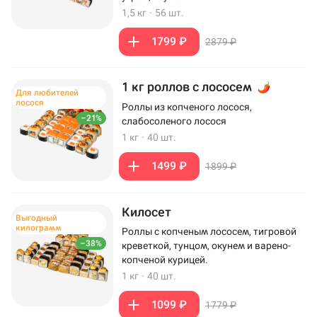
1,5 кг
·
56 шт.
1799 ₽
2879 ₽
1 кг роллов с лососем
Для любителей
лосося
Роллы из копченого лосося,
–21%
слабосоленого лосося
1 кг
·
40 шт.
1499 ₽
1899 ₽
Килосет
Выгодный
килограмм
Роллы с копченым лососем, тигровой
–38%
креветкой, тунцом, окунем и варено-
копченой курицей.
1 кг
·
40 шт.
1099 ₽
1779 ₽