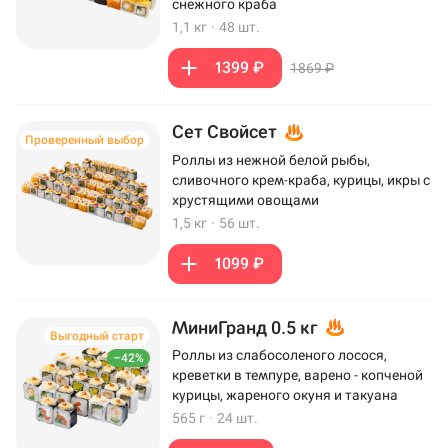
снежного краба
1,1 кг
·
48 шт.
1399 ₽
1869 ₽
Сет Свойсет
Проверенный выбор
Роллы из нежной белой рыбы,
сливочного крем-краба, курицы, икры с
хрустящими овощами
1,5 кг
·
56 шт.
1099 ₽
МиниГранд 0.5 кг
Выгодный старт
Роллы из слабосоленого лосося,
–42%
креветки в темпуре, варено - копченой
курицы, жареного окуня и такуана
565 г
·
24 шт.