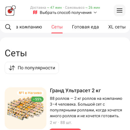
Доставка
~ 47 мин
·
Самовывоз
~ 26 мин
Выбрать способ получения
ии
На компанию
Сеты
Готовая еда
XL сеты
Сеты
По популярности
Гранд Ультрасет 2 кг
№1 в Нагаево
88 роллов — 2 кг роллов на компанию
–55%
3–4 человека. Большой сет с
популярными роллами, когда хочется
много роллов и не хочется готовить.
2 кг
·
88 шт.