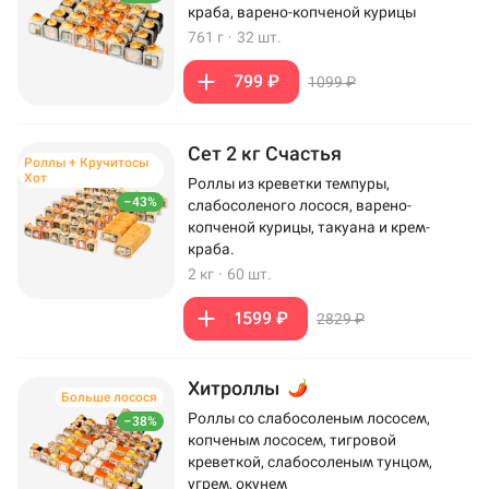
краба, варено-копченой курицы
761 г
·
32 шт.
799 ₽
1099 ₽
Сет 2 кг Счастья
Роллы + Кручитосы
Хот
Роллы из креветки темпуры,
–43%
слабосоленого лосося, варено-
копченой курицы, такуана и крем-
краба.
2 кг
·
60 шт.
1599 ₽
2829 ₽
Хитроллы
Больше лосося
Роллы со слабосоленым лососем,
–38%
копченым лососем, тигровой
креветкой, слабосоленым тунцом,
угрем, окунем