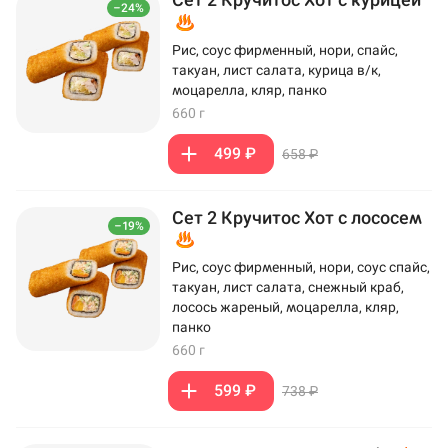
–24%
Рис, соус фирменный, нори, спайс,
такуан, лист салата, курица в/к,
моцарелла, кляр, панко
660 г
499 ₽
658 ₽
Сет 2 Кручитос Хот с лососем
–19%
Рис, соус фирменный, нори, соус спайс,
такуан, лист салата, снежный краб,
лосось жареный, моцарелла, кляр,
панко
660 г
599 ₽
738 ₽