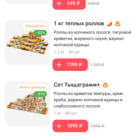
549 ₽
949 ₽
1 кг теплых роллов
Теплый хит
Роллы из копченого лосося, тигровой
–32%
креветки, жареного окуня, варено-
копченой курицы
1,1 кг
·
40 шт.
1199 ₽
1769 ₽
Сет Тыщаграмм+
Много роллов
Роллы из креветки темпуры, крем-
–31%
краба, варено-копченой курицы и
слабосоленого лосося.
1 кг
·
40 шт.
1099 ₽
1596 ₽