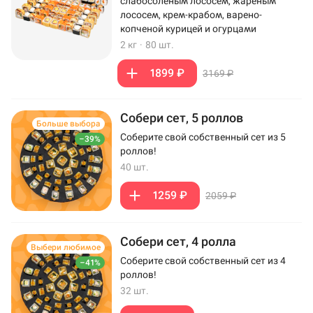
слабосоленым лососем, жареным
лососем, крем-крабом, варено-
копченой курицей и огурцами
2 кг
·
80 шт.
1899 ₽
3169 ₽
Собери сет, 5 роллов
Больше выбора
Соберите свой собственный сет из 5
–39%
роллов!
40 шт.
1259 ₽
2059 ₽
Собери сет, 4 ролла
Выбери любимое
Соберите свой собственный сет из 4
–41%
роллов!
32 шт.