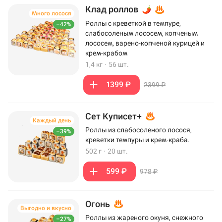
Клад роллов
Много лосося
Роллы с креветкой в темпуре,
–42%
слабосоленым лососем, копченым
лососем, варено-копченой курицей и
крем-крабом
1,4 кг
·
56 шт.
1399 ₽
2399 ₽
Сет Куписет+
Каждый день
Роллы из слабосоленого лосося,
–39%
креветки темпуры и крем-краба.
502 г
·
20 шт.
599 ₽
978 ₽
Огонь
Выгодно и вкусно
Роллы из жареного окуня, снежного
–27%