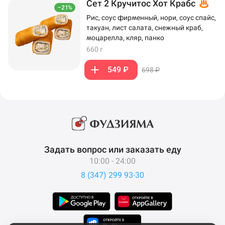
Сет 2 Кручитос Хот Крабс
–21%
Рис, соус фирменный, нори, соус спайс,
такуан, лист салата, снежный краб,
моцарелла, кляр, панко
660 г
549 ₽
698 ₽
Задать вопрос или заказать еду
10:00 - 24:00
8 (347) 299 93-30