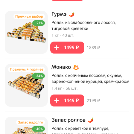
Гурмэ
Премиум выбор
Роллы из слабосоленого лосося,
–21%
тигровой креветки
1 кг
·
40 шт.
1499 ₽
1889 ₽
Монако
Премиум + горячее
Роллы с копченым лососем, окунем,
–34%
варено-копченой курицей, крем-крабом
1,4 кг
·
56 шт.
1449 ₽
2199 ₽
Запас роллов
Запас надолго
Роллы с креветкой в темпуре,
–40%