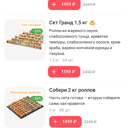
1499 ₽
3349 ₽
Сет Гранд 1,5 кг
Хит продаж
Роллы из жареного окуня,
–51%
слабосоленого тунца, креветки
темпуры, слабосоленого лосося, крем-
краба, варено-копченой курицы и
такуана.
1,5 кг
·
64 шт.
1199 ₽
2450 ₽
Собери 2 кг роллов
Максимум выбора
Часть сета готова — вторую соберите
–55%
сами, как нравится
2 кг
·
88 шт.
1499 ₽
3349 ₽