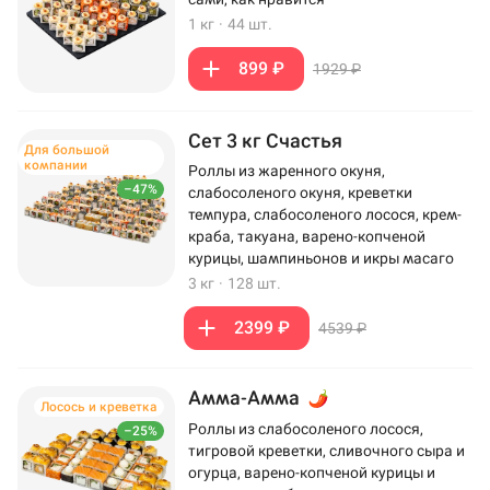
1 кг
·
44 шт.
899 ₽
1929 ₽
Сет 3 кг Счастья
Для большой
компании
Роллы из жаренного окуня,
–47%
слабосоленого окуня, креветки
темпура, слабосоленого лосося, крем-
краба, такуана, варено-копченой
курицы, шампиньонов и икры масаго
3 кг
·
128 шт.
2399 ₽
4539 ₽
Амма-Амма
Лосось и креветка
Роллы из слабосоленого лосося,
–25%
тигровой креветки, сливочного сыра и
огурца, варено-копченой курицы и