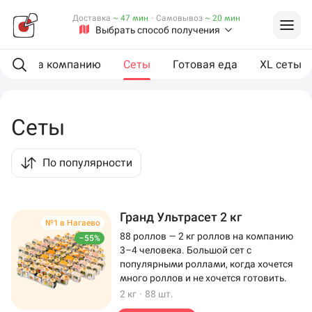
Доставка
~ 47 мин
·
Самовывоз
~ 20 мин
Выбрать способ получения
ии
На компанию
Сеты
Готовая еда
XL сеты
Сеты
По популярности
Гранд Ультрасет 2 кг
№1 в Нагаево
88 роллов — 2 кг роллов на компанию
–55%
3–4 человека. Большой сет с
популярными роллами, когда хочется
много роллов и не хочется готовить.
2 кг
·
88 шт.