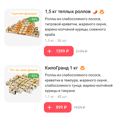
1,5 кг теплых роллов
Горячий фаворит
Роллы из слабосоленого лосося,
–36%
тигровой креветки, жареного окуня,
варено-копченой курицы, снежного
краба
1,5 кг
·
56 шт.
1399 ₽
2199 ₽
КилоГранд 1 кг
Топ за свои деньги
Роллы из слабосоленого лосося,
–53%
креветки в темпуре, жареного окуня ,
слабосоленого тунца, варено-копчёной
курицы и такуана
1,1 кг
·
48 шт.
899 ₽
1929 ₽