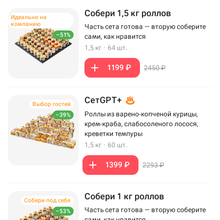
Собери 1,5 кг роллов
Идеально на
компанию
Часть сета готова — вторую соберите
–51%
сами, как нравится
1,5 кг
·
64 шт.
1199 ₽
2450 ₽
СетGPT+
Выбор гостей
Роллы из варено-копченой курицы,
–39%
крем-краба, слабосоленого лосося,
креветки темпуры
1,5 кг
·
60 шт.
1399 ₽
2293 ₽
Собери 1 кг роллов
Собери под себя
Часть сета готова — вторую соберите
–53%
сами, как нравится