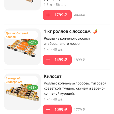
1,5 кг
·
56 шт.
1799 ₽
2879 ₽
1 кг роллов с лососем
Для любителей
лосося
Роллы из копченого лосося,
–21%
слабосоленого лосося
1 кг
·
40 шт.
1499 ₽
1899 ₽
Килосет
Выгодный
килограмм
Роллы с копченым лососем, тигровой
–38%
креветкой, тунцом, окунем и варено-
копченой курицей.
1 кг
·
40 шт.
1099 ₽
1779 ₽