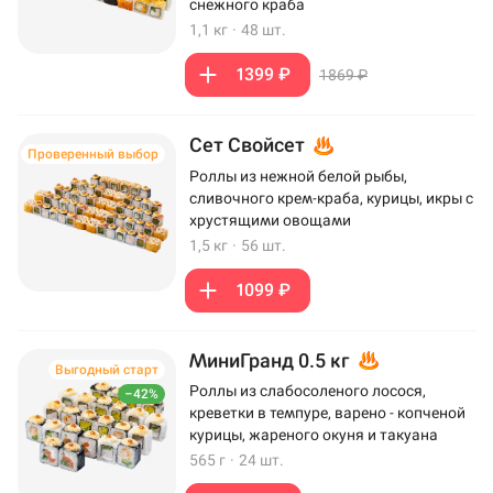
снежного краба
1,1 кг
·
48 шт.
1399 ₽
1869 ₽
Сет Свойсет
Проверенный выбор
Роллы из нежной белой рыбы,
сливочного крем-краба, курицы, икры с
хрустящими овощами
1,5 кг
·
56 шт.
1099 ₽
МиниГранд 0.5 кг
Выгодный старт
Роллы из слабосоленого лосося,
–42%
креветки в темпуре, варено - копченой
курицы, жареного окуня и такуана
565 г
·
24 шт.