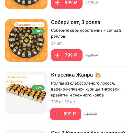
999 ₽
1699 ₽
Собери сет, 3 ролла
3 разных ролла
Соберите свой собственный сет из 3
–38%
роллов!
24 шт.
799 ₽
1299 ₽
Классика Жанра
Запеченная
классика
Роллы из слабосоленого лосося,
–22%
варено-копченой курицы, тигровой
креветки и снежного краба
735 г
·
32 шт.
899 ₽
1149 ₽
Сет 2 Кручитос Хот с курицей