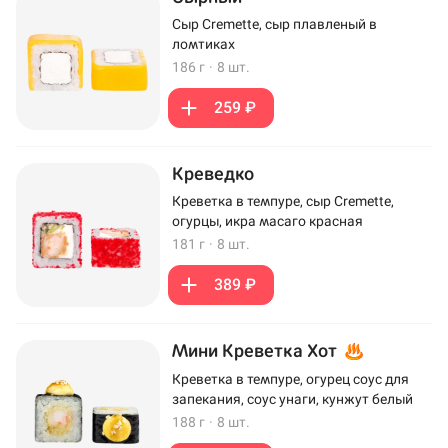
Сыр Cremette, сыр плавленый в
ломтиках
186 г
·
8 шт.
259 ₽
Креведко
Креветка в темпуре, сыр Cremette,
огурцы, икра масаго красная
181 г
·
8 шт.
389 ₽
Мини Креветка Хот
Креветка в темпуре, огурец соус для
запекания, соус унаги, кунжут белый
188 г
·
8 шт.