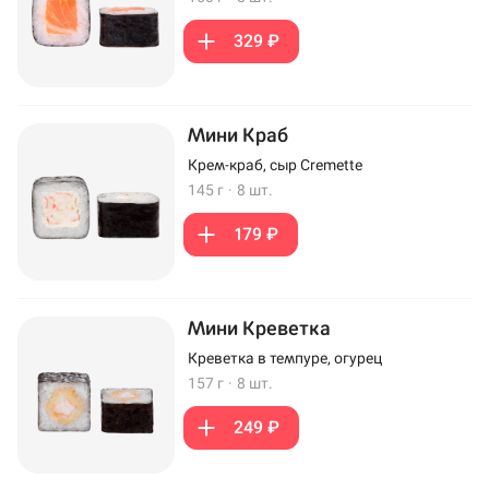
329 ₽
Мини Краб
Крем-краб, сыр Cremette
145 г
·
8 шт.
179 ₽
Мини Креветка
Креветка в темпуре, огурец
157 г
·
8 шт.
249 ₽