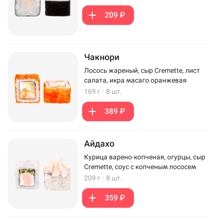
209 ₽
Чакнори
Лосось жареный, сыр Cremette, лист
салата, икра масаго оранжевая
169 г
·
8 шт.
389 ₽
Айдахо
Курица варено-копченая, огурцы, сыр
Cremette, соус с копченым лососем
209 г
·
8 шт.
359 ₽