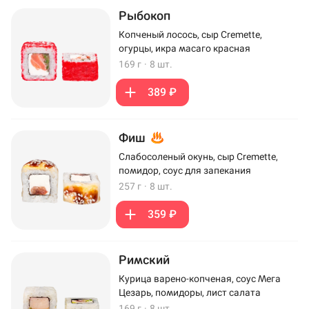
Рыбокоп
Копченый лосось, сыр Cremette,
огурцы, икра масаго красная
169 г
·
8 шт.
389 ₽
Фиш
Слабосоленый окунь, сыр Cremette,
помидор, соус для запекания
257 г
·
8 шт.
359 ₽
Римский
Курица варено-копченая, соус Мега
Цезарь, помидоры, лист салата
169 г
·
8 шт.