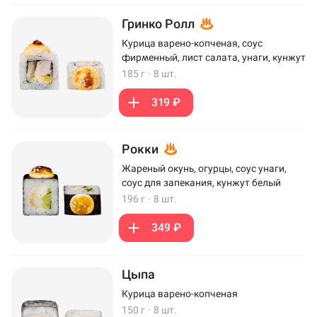
Гринко Ролл
Курица варено-копченая, соус
фирменный, лист салата, унаги, кунжут
185 г
·
8 шт.
319 ₽
Рокки
Жареный окунь, огурцы, соус унаги,
соус для запекания, кунжут белый
196 г
·
8 шт.
349 ₽
Цыпа
Курица варено-копченая
150 г
·
8 шт.