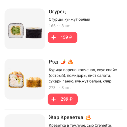
Огурец
Огурцы, кунжут белый
165 г
·
8 шт.
159 ₽
Рэд
Курица варено-копченая, соус спайс
(острый), помидоры, лист салата,
сухари панко, кунжут белый, кляр
273 г
·
8 шт.
299 ₽
Жар Креветка
Креветка в темпуре, сыр Cremette,