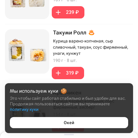
239 ₽
Такуми Ролл
Курица варено-копченая, сыр
сливочный, такуан, соус фирменный,
унаги, кунжут
190 г
·
8 шт.
319 ₽
Мы используем куки
Кранчикен
Это чтобы сайт работал стабильно и был удобен для вас.
Курица варено-копченая, соус
Продолжая пользоваться сайтом вы принимаете
фирменный, айсберг
политику куки
154 г
·
8 шт.
Окей
199 ₽