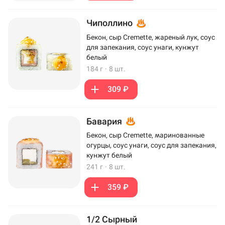
Чиполлино
Бекон, сыр Cremette, жареный лук, соус
для запекания, соус унаги, кунжут
белый
184 г
·
8 шт.
309 ₽
Бавария
Бекон, сыр Cremette, маринованные
огурцы, соус унаги, соус для запекания,
кунжут белый
241 г
·
8 шт.
359 ₽
1/2 Сырный