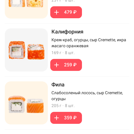
251 г
·
8 шт.
479 ₽
Калифорния
Крем-краб, огурцы, сыр Cremette, икра
масаго оранжевая
169 г
·
8 шт.
259 ₽
Фила
Слабосоленый лосось, сыр Cremette,
огурцы
205 г
·
8 шт.
359 ₽