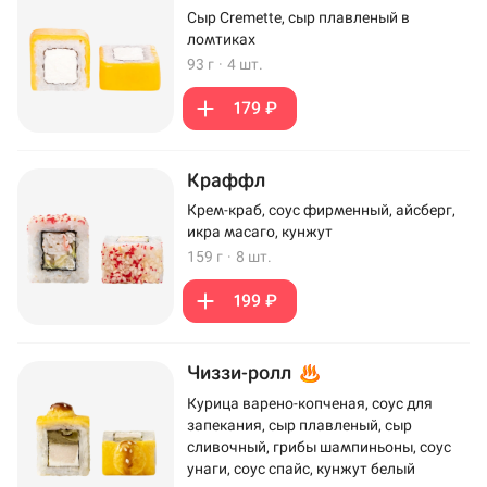
Сыр Cremette, сыр плавленый в
ломтиках
93 г
·
4 шт.
179 ₽
Краффл
Крем-краб, соус фирменный, айсберг,
икра масаго, кунжут
159 г
·
8 шт.
199 ₽
Чиззи-ролл
Курица варено-копченая, соус для
запекания, сыр плавленый, сыр
сливочный, грибы шампиньоны, соус
унаги, соус спайс, кунжут белый