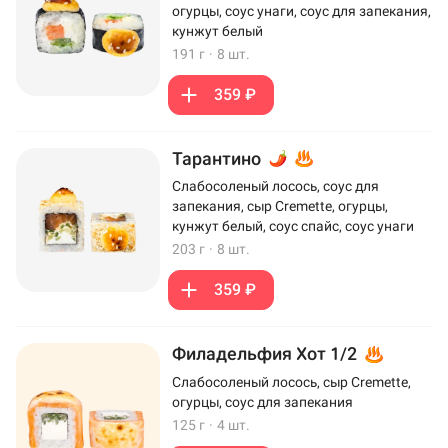
огурцы, соус унаги, соус для запекания,
кунжут белый
191 г
·
8 шт.
359 ₽
Тарантино
Слабосоленый лосось, соус для
запекания, сыр Cremette, огурцы,
кунжут белый, соус спайс, соус унаги
203 г
·
8 шт.
359 ₽
Филадельфия Хот 1/2
Слабосоленый лосось, сыр Cremette,
огурцы, соус для запекания
125 г
·
4 шт.