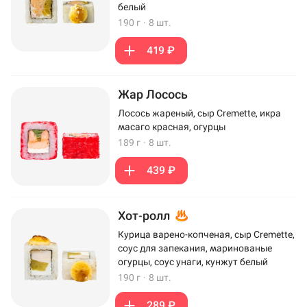
белый
190 г
·
8 шт.
419 ₽
Жар Лосось
Лосось жареный, сыр Cremette, икра
масаго красная, огурцы
189 г
·
8 шт.
439 ₽
Хот-ролл
Курица варено-копченая, сыр Cremette,
соус для запекания, маринованые
огурцы, соус унаги, кунжут белый
190 г
·
8 шт.
289 ₽