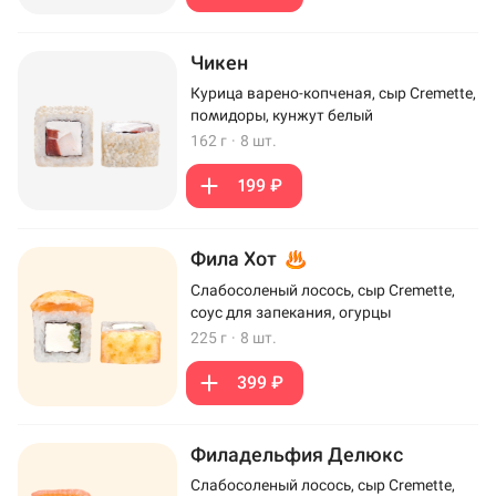
Чикен
Курица варено-копченая, сыр Cremette,
помидоры, кунжут белый
162 г
·
8 шт.
199 ₽
Фила Хот
Слабосоленый лосось, сыр Cremette,
соус для запекания, огурцы
225 г
·
8 шт.
399 ₽
Филадельфия Делюкс
Слабосоленый лосось, сыр Cremette,