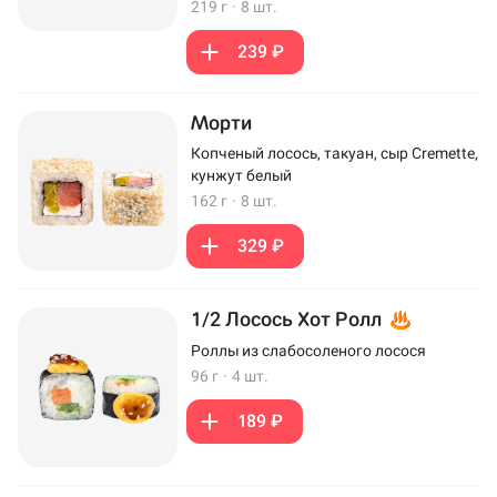
219 г
·
8 шт.
239 ₽
Морти
Копченый лосось, такуан, сыр Cremette,
кунжут белый
162 г
·
8 шт.
329 ₽
1/2 Лосось Хот Ролл
Роллы из слабосоленого лосося
96 г
·
4 шт.
189 ₽