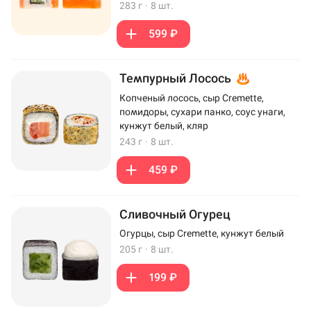
283 г
·
8 шт.
599 ₽
Темпурный Лосось
Копченый лосось, сыр Cremette,
помидоры, сухари панко, соус унаги,
кунжут белый, кляр
243 г
·
8 шт.
459 ₽
Сливочный Огурец
Огурцы, сыр Cremette, кунжут белый
205 г
·
8 шт.
199 ₽