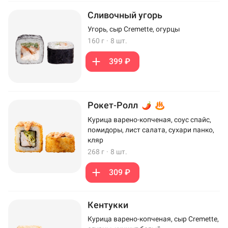
Сливочный угорь
Угорь, сыр Cremette, огурцы
160 г
·
8 шт.
399 ₽
Рокет-Ролл
Курица варено-копченая, соус спайс,
помидоры, лист салата, сухари панко,
кляр
268 г
·
8 шт.
309 ₽
Кентукки
Курица варено-копченая, сыр Cremette,