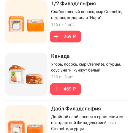
1/2 Филадельфия
Слабосоленый лосось, сыр Cremette,
огурцы, водоросли "Нори"
115 г
·
4 шт.
269 ₽
Канада
Угорь, лосось, сыр Cremette, огурцы,
соус унаги, кунжут белый
210 г
·
8 шт.
469 ₽
Дабл Филадельфия
Двойной слой лосося в сравнении со
стандартной Филадельфией, сыр
Cremette, огурцы