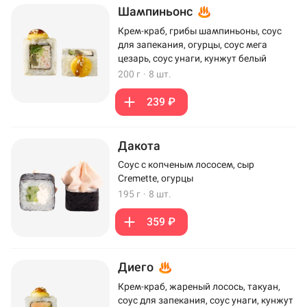
Шампиньонс
Крем-краб, грибы шампиньоны, соус
для запекания, огурцы, соус мега
цезарь, соус унаги, кунжут белый
200 г
·
8 шт.
239 ₽
Дакота
Соус с копченым лососем, сыр
Cremette, огурцы
195 г
·
8 шт.
359 ₽
Диего
Крем-краб, жареный лосось, такуан,
соус для запекания, соус унаги, кунжут