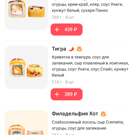
огурцы, крем-краб, кляр, соус Унаги,
кунжут белый, сухари Панко
269 г
·
8 шт.
439 ₽
Тигра
Креветка в темпуре, соус для
запекания, сыр плавленый в ломтиках,
огурцы, соус Унаги, соус Спайс, кунжут
белый
216 г
·
8 шт.
389 ₽
Филадельфия Хот
Слабосоленый лосось, сыр Cremette,
огурцы, соус для запекания