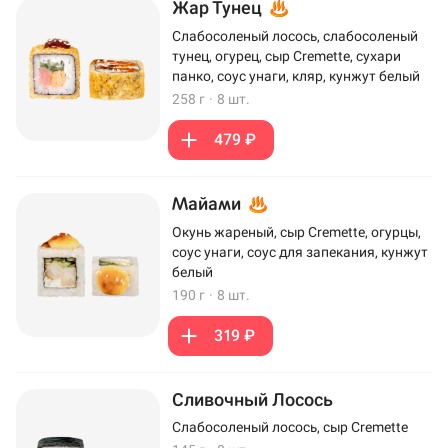
Жар Тунец
Слабосоленый лосось, слабосоленый
тунец, огурец, сыр Cremette, сухари
панко, соус унаги, кляр, кунжут белый
258 г
·
8 шт.
479 ₽
Майами
Окунь жареный, сыр Cremette, огурцы,
соус унаги, соус для запекания, кунжут
белый
190 г
·
8 шт.
319 ₽
Сливочный Лосось
Слабосоленый лосось, сыр Cremette