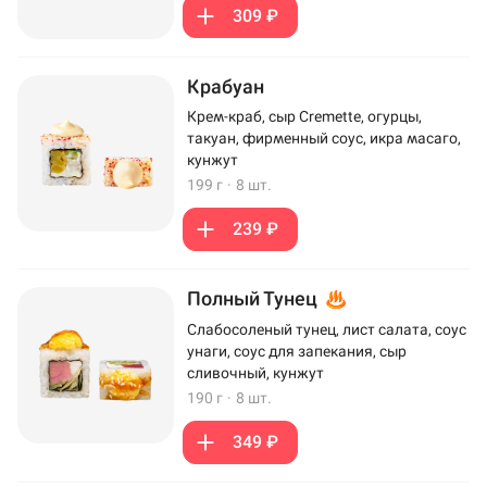
309 ₽
Крабуан
Крем-краб, сыр Cremette, огурцы,
такуан, фирменный соус, икра масаго,
кунжут
199 г
·
8 шт.
239 ₽
Полный Тунец
Слабосоленый тунец, лист салата, соус
унаги, соус для запекания, сыр
сливочный, кунжут
190 г
·
8 шт.
349 ₽