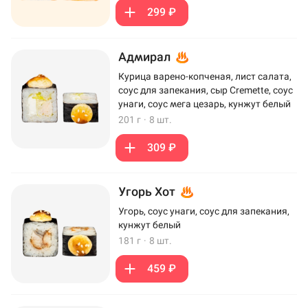
299 ₽
Адмирал
Курица варено-копченая, лист салата,
соус для запекания, сыр Cremette, соус
унаги, соус мега цезарь, кунжут белый
201 г
·
8 шт.
309 ₽
Угорь Хот
Угорь, соус унаги, соус для запекания,
кунжут белый
181 г
·
8 шт.
459 ₽