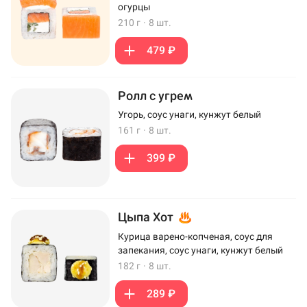
огурцы
210 г
·
8 шт.
479 ₽
Ролл с угрем
Угорь, соус унаги, кунжут белый
161 г
·
8 шт.
399 ₽
Цыпа Хот
Курица варено-копченая, соус для
запекания, соус унаги, кунжут белый
182 г
·
8 шт.
289 ₽