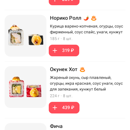
Норико Ролл
Курица варено-копченая, огурцы, соус
фирменный, соус спайс, унаги, кунжут
185 г
·
8 шт.
319 ₽
Окунек Хот
Жареный окунь, сыр плавленый,
огурцы, икра красная, соус унаги, соус
для запекания, кунжут белый
224 г
·
8 шт.
439 ₽
Фича