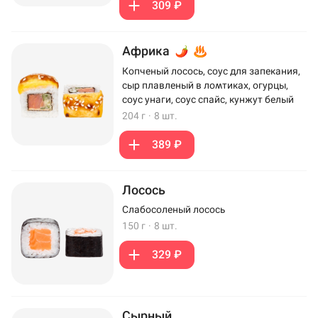
309 ₽
Африка
Копченый лосось, соус для запекания,
сыр плавленый в ломтиках, огурцы,
соус унаги, соус спайс, кунжут белый
204 г
·
8 шт.
389 ₽
Лосось
Слабосоленый лосось
150 г
·
8 шт.
329 ₽
Сырный