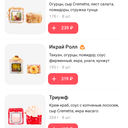
Огурцы, сыр Cremette, лист салата,
помидоры, стружка тунца
178 г
·
8 шт.
239 ₽
Икрай Ролл
Такуан, огурцы, помидор, соус
фирменный, икра, унаги, кунжут
195 г
·
8 шт.
319 ₽
Триумф
Крем-краб, соус с копченым лососем,
сыр Cremette, икра масаго
204 г
·
8 шт.