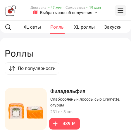
Доставка
~ 47 мин
·
Самовывоз
~ 19 мин
Выбрать способ получения
ая еда
XL сеты
Роллы
XL роллы
Закуски
Роллы
По популярности
Филадельфия
Слабосоленый лосось, сыр Cremette,
огурцы
231 г
·
8 шт.
439 ₽