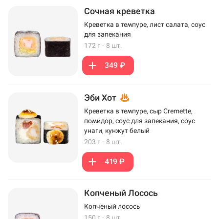
Сочная креветка
Креветка в темпуре, лист салата, соус
для запекания
172 г
·
8 шт.
349 ₽
Эби Хот
Креветка в темпуре, сыр Cremette,
помидор, соус для запекания, соус
унаги, кунжут белый
203 г
·
8 шт.
419 ₽
Копченый Лосось
Копченый лосось
150 г
·
8 шт.