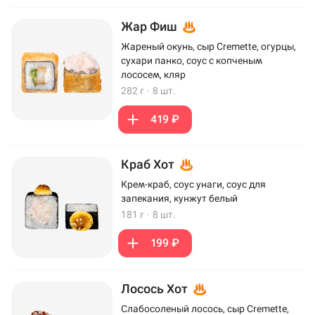
Жар Фиш
Жареный окунь, сыр Cremette, огурцы,
сухари панко, соус с копченым
лососем, кляр
282 г
·
8 шт.
419 ₽
Краб Хот
Крем-краб, соус унаги, соус для
запекания, кунжут белый
181 г
·
8 шт.
199 ₽
Лосось Хот
Слабосоленый лосось, сыр Cremette,