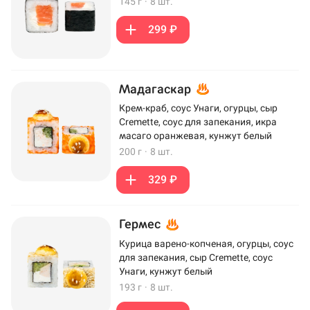
145 г
·
8 шт.
299 ₽
Мадагаскар
Крем-краб, соус Унаги, огурцы, сыр
Cremette, соус для запекания, икра
масаго оранжевая, кунжут белый
200 г
·
8 шт.
329 ₽
Гермес
Курица варено-копченая, огурцы, соус
для запекания, сыр Cremette, соус
Унаги, кунжут белый
193 г
·
8 шт.