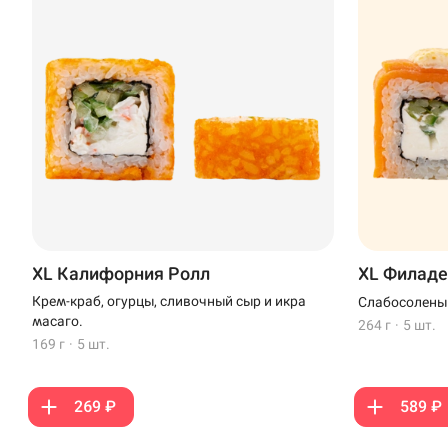
XL Калифорния Ролл
XL Филаде
Крем-краб, огурцы, сливочный сыр и икра
Слабосоленый
масаго.
264 г
·
5 шт.
169 г
·
5 шт.
269 ₽
589 ₽