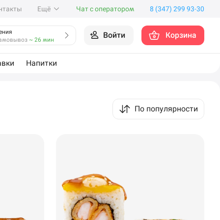
нтакты
Ещё
Чат с оператором
8 (347) 299 93-30
ения
Войти
Корзина
амовывоз
~ 26 мин
авки
Напитки
По популярности