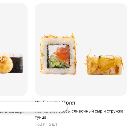
XL Бонито Ролл
Копченый лосось, сливочный сыр и стружка
вочный сыр.
тунца.
163 г
·
5 шт.