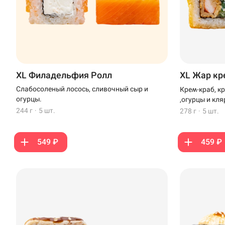
XL Филадельфия Ролл
XL Жар кр
Слабосоленый лосось, сливочный сыр и
Крем-краб, к
огурцы.
,огурцы и кля
244 г
·
5 шт.
278 г
·
5 шт.
549 ₽
459 ₽