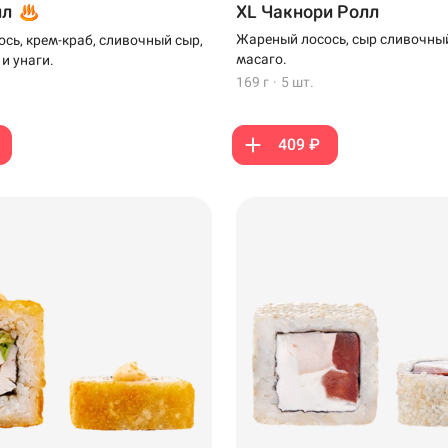
лл
XL Чакнори Ролл
Жареный лосось, сыр сливочный
сь, крем-краб, сливочный сыр,
масаго.
 и унаги.
169 г
·
5 шт.
409 ₽