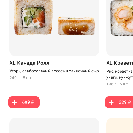
XL Канада Ролл
XL Кревет
Угорь, слабосоленый лосось и сливочный сыр
Рис, креветк
унаги, кунжут
240 г
·
5 шт.
196 г
·
5 шт.
699 ₽
329 ₽