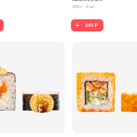
200 г
·
5 шт.
349 ₽