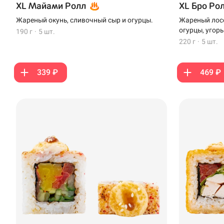
XL Майами Ролл
XL Бро Ро
Жареный окунь, сливочный сыр и огурцы.
Жареный лосо
огурцы, угорь
190 г
·
5 шт.
220 г
·
5 шт.
339 ₽
469 ₽