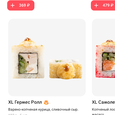
Ижевск
369 ₽
479 ₽
Крымск
Кудрово
Нагаево
Новороссийск
Новый Уренгой
Пермь
Салават
Стерлитамак
XL Гермес Ролл
XL Самоле
Темрюк
Варено-копченая курица, сливочный сыр.
Копченый лос
Уфа
масаго.