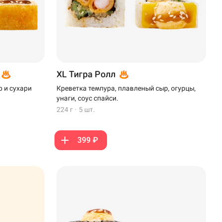
XL Тигра Ролл
 и сухари
Креветка темпура, плавленый сыр, огурцы,
унаги, соус спайси.
224 г
·
5 шт.
399 ₽