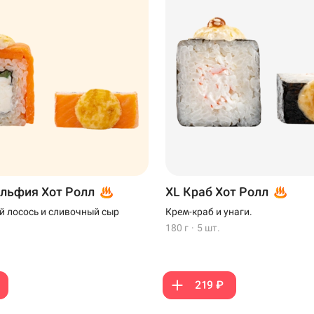
льфия Хот Ролл
XL Краб Хот Ролл
 лосось и сливочный сыр
Крем-краб и унаги.
180 г
·
5 шт.
219 ₽