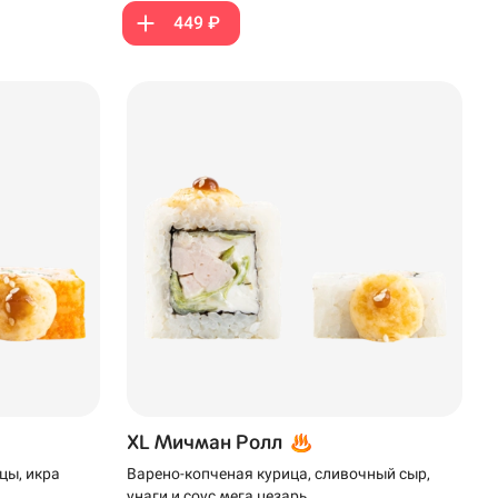
449 ₽
XL Мичман Ролл
цы, икра
Варено-копченая курица, сливочный сыр,
унаги и соус мега цезарь.