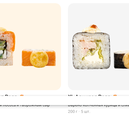
Нагаево
Самовывоз
 · Ост.
от Ролл
XL Адмирал Ролл
й лосось и творожный сыр
Варено-копченная курица и сли
200 г
·
5 шт.