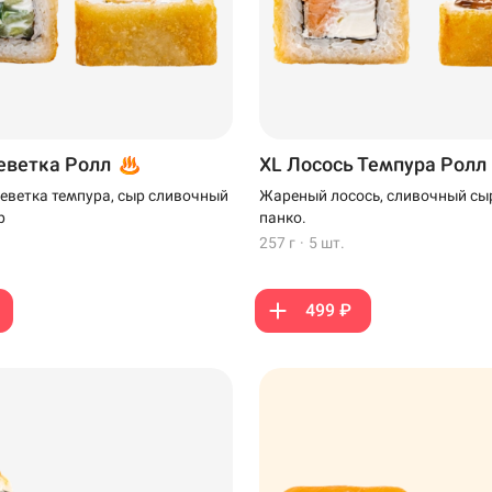
еветка Ролл
XL Лосось Темпура Ролл
реветка темпура, сыр сливочный
Жареный лосось, сливочный сыр
р
панко.
257 г
·
5 шт.
499 ₽