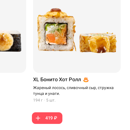
XL Бонито Хот Ролл
Жареный лосось, сливочный сыр, стружка
тунца и унаги.
194 г
·
5 шт.
419 ₽