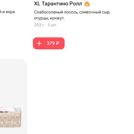
XL Тарантино Ролл
 и икра
Слабосоленый лосось, сливочный сыр,
огурцы, кунжут.
203 г
·
5 шт.
379 ₽