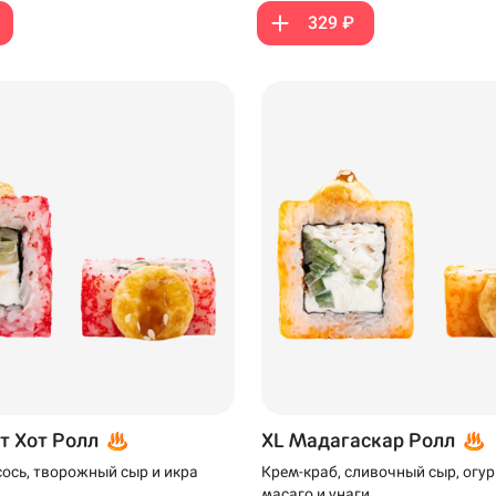
329 ₽
99 ₽
299 ₽
т Хот Ролл
XL Мадагаскар Ролл
ось, творожный сыр и икра
Крем-краб, сливочный сыр, огур
масаго и унаги.