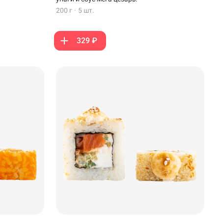
200 г
·
5 шт.
329 ₽