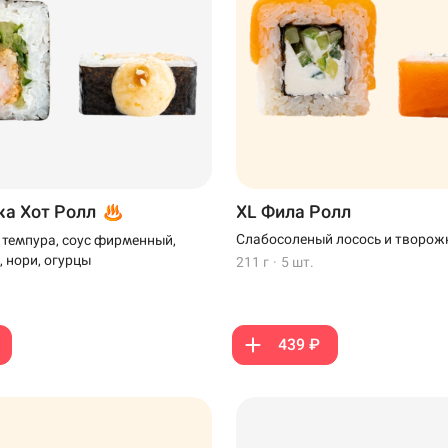
ка Хот Ролл
XL Фила Ролл
Слабосоленый лосось и творож
а темпура, соус фирменный,
, нори, огурцы
211 г
·
5 шт.
439 ₽