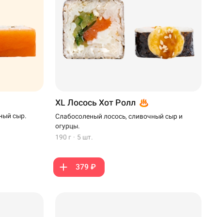
XL Лосось Хот Ролл
ный сыр.
Слабосоленый лосось, сливочный сыр и
огурцы.
190 г
·
5 шт.
379 ₽