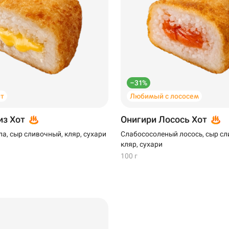
–31%
т
Любимый с лососем
из Хот
Онигири Лосось Хот
а, сыр сливочный, кляр, сухари
Слабососоленый лосось, сыр сл
кляр, сухари
100 г