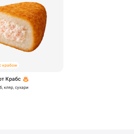
с крабом
от Крабс
б, кляр, сухари