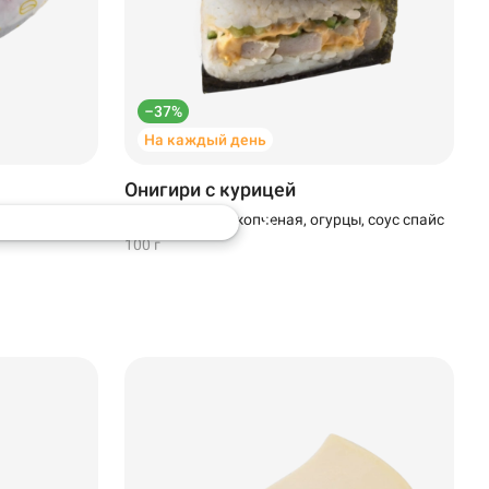
–37%
На каждый день
Онигири с курицей
рменный,
Курица варено-копченая, огурцы, соус спайс
100 г