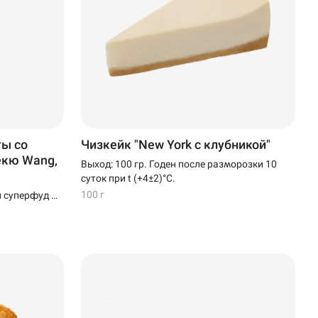
ты со
Чизкейк "New York с клубникой"
екю Wang,
Выход: 100 гр. Годен после разморозки 10
суток при t (+4±2)°C.
100 г
й суперфуд —
альцием и
тами.