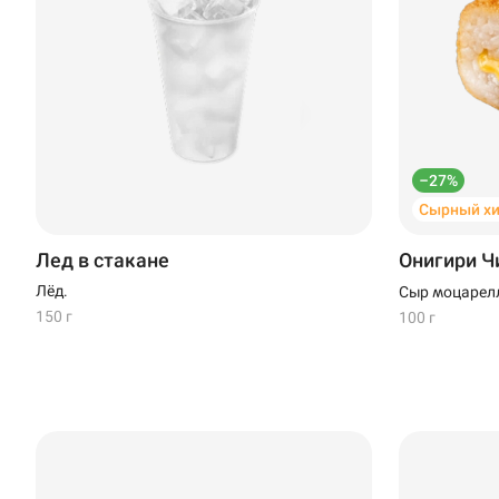
–27%
Сырный хи
Лед в стакане
Онигири Ч
Лёд.
Сыр моцарелл
150 г
100 г