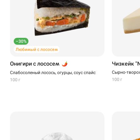
Новороссийск
Новый Уренгой
Пермь
–30%
Любимый с лососем
Салават
Онигири с лососем
Чизкейк "N
Стерлитамак
Сырно-творо
Слабосоленый лосось, огурцы, соус спайс
Темрюк
100 г
100 г
Уфа
Чебоксары