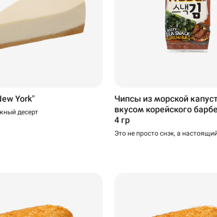
ew York"
Чипсы из морской капус
вкусом корейского барб
жный десерт
4 гр
Это не просто снэк, а настоящи
натуральный, богатый йодом, к
другими ценными микроэлемен