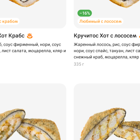
–16%
с крабом
Любимый с лососем
Хот Крабс
Кручитос Хот с лососем
, соус фирменный, нори, соус
Жаренный лосось, рис, соус фи
, лист салата, моцарелла, кляр и
нори, соус спайс, такуан, лист с
снежный краб, моцарелла, кляр
335 г