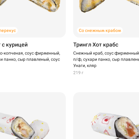
перекус
Со снежным крабом
 с курицей
Трингл Хот крабс
о-копченая, соус фирменный,
Снежный краб, соус фирменный,
ри панко, сыр плавленый, соус
п/ф, сухари панко, сыр плавлен
Унаги, кляр
219 г
Нагаево