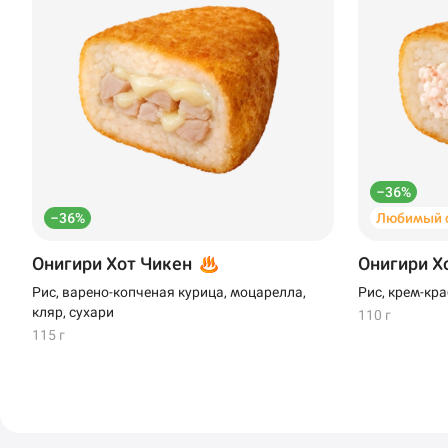
–36%
–36%
Любимый 
Онигири Хот Чикен
Онигири Х
Рис, варено-копченая курица, моцарелла,
Рис, крем-кра
кляр, сухари
110 г
115 г