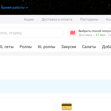
.
Время работы
Акции
Доставка и оплата
Рестораны
Ко
Выбрать способ получ
Доставка
~ 47 мин
·
С
XL сеты
Роллы
XL роллы
Закуски
Салаты
Доб