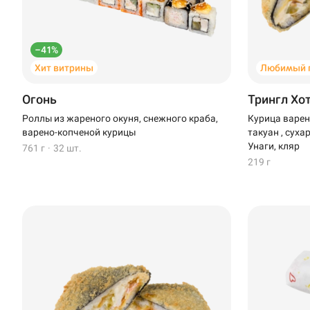
–41%
Хит витрины
Любимый 
Огонь
Трингл Хот
Роллы из жареного окуня, снежного краба,
Курица варен
варено-копченой курицы
такуан , суха
Унаги, кляр
761 г
·
32 шт.
219 г