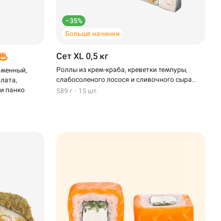
–35%
Больше начинки
Сет XL 0,5 кг
Роллы из крем-краба, креветки темпуры,
рменный,
слабосоленого лосося и сливочного сыра..
алата,
 и панко
589 г
·
15 шт.