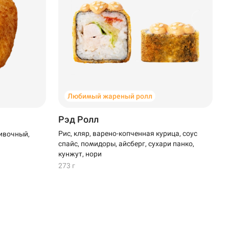
Любимый жареный ролл
Рэд Ролл
Рис, кляр, варено-копченная курица, соус
ивочный,
спайс, помидоры, айсберг, сухари панко,
кунжут, нори
273 г