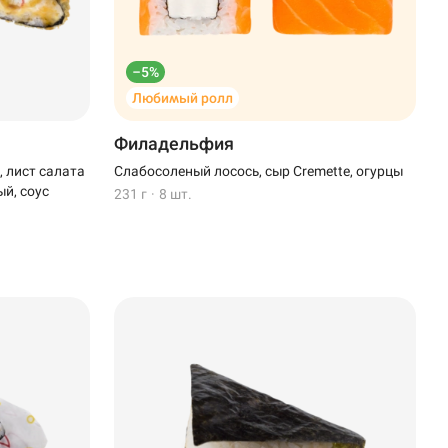
–5%
Любимый ролл
Филадельфия
 лист салата
Слабосоленый лосось, сыр Cremette, огурцы
ый, соус
231 г
·
8 шт.