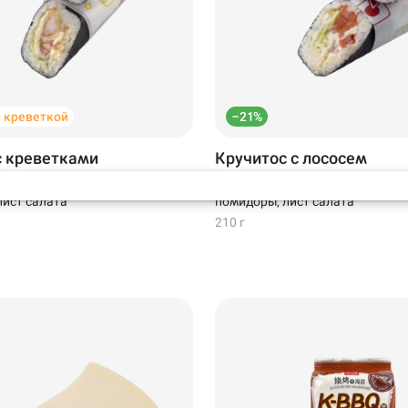
Самовывоз
 · Ост.
й креветкой
–21%
с креветками
Кручитос с лососем
емпуре, помидоры, соус
Лосось слабосоленый, соус фи
ист салата
помидоры, лист салата
210 г
99 ₽
299 ₽