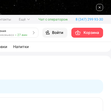
нтакты
Ещё
Чат с оператором
8 (347) 299 93-30
ения
Войти
Корзина
амовывоз
~ 27 мин
авки
Напитки