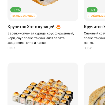
–15%
–17%
Самый сытный
Любимый 
Кручитос Хот с курицей
Кручитос 
Варено-копченая курица, соус фирменный,
Снежный краб
нори, соус спайс, такуан, лист салата,
спайс, такуан
моцарелла, кляр и панко
панко.
335 г
335 г