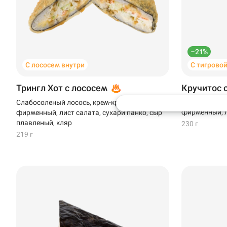
Доставка
Недоступна
Уфа
Иглино
–21%
ул. Советская, 26/1
Нагаево
С лососем внутри
С тигрово
"Нагаево"
Пермь
Трингл Хот с лососем
Кручитос 
Креветки в т
Слабосоленый лосось, крем-краб, соус
фирменный, л
фирменный, лист салата, сухари панко, сыр
Анапа
плавленый, кляр
230 г
219 г
Иглино
Ижевск
Крымск
Кудрово
Нагаево