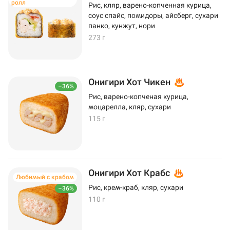
ролл
Рис, кляр, варено-копченная курица,
соус спайс, помидоры, айсберг, сухари
панко, кунжут, нори
273 г
Онигири Хот Чикен
–36%
Рис, варено-копченая курица,
моцарелла, кляр, сухари
115 г
Онигири Хот Крабс
Любимый с крабом
Рис, крем-краб, кляр, сухари
–36%
110 г