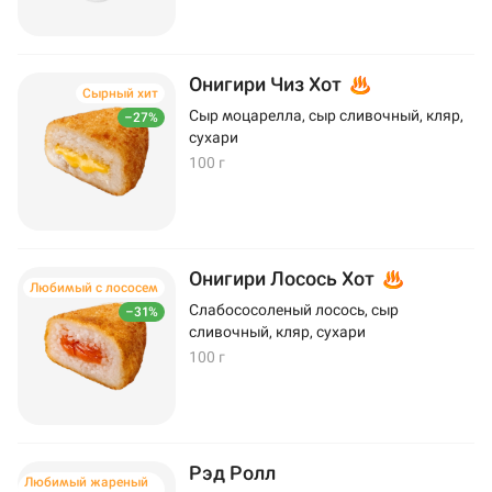
Онигири Чиз Хот
Сырный хит
Сыр моцарелла, сыр сливочный, кляр,
–27%
сухари
100 г
Онигири Лосось Хот
Любимый с лососем
Слабососоленый лосось, сыр
–31%
сливочный, кляр, сухари
100 г
Рэд Ролл
Любимый жареный