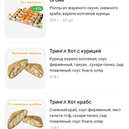
Хит витрины
Роллы из жареного окуня, снежного
–41%
краба, варено-копченой курицы
761 г
·
32 шт.
Трингл Хот с курицей
Любимый перекус
Курица варено-копченая, соус
фирменный, такуан , сухари панко, сыр
плавленый, соус Унаги, кляр
219 г
Трингл Хот крабс
Со снежным крабом
Снежный краб, соус фирменный, лист
салата п/ф, сухари панко, сыр
плавленый, соус Унаги, кляр
219 г