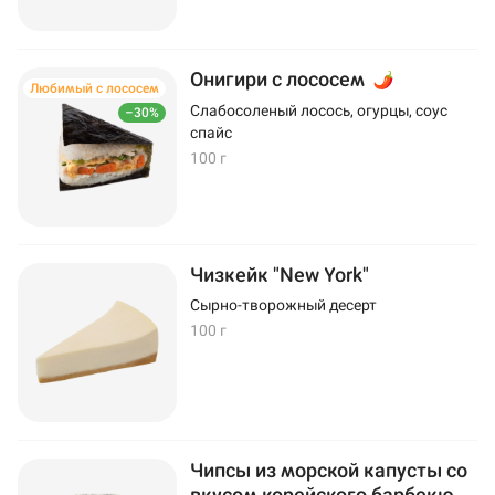
Онигири с лососем
Любимый с лососем
Слабосоленый лосось, огурцы, соус
–30%
спайс
100 г
Чизкейк "New York"
Сырно-творожный десерт
100 г
Чипсы из морской капусты со
вкусом корейского барбекю