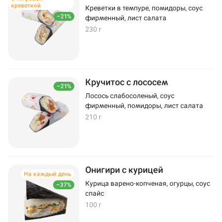
креветкой
Креветки в темпуре, помидоры, соус
–21%
фирменный, лист салата
230 г
Кручитос с лососем
–21%
Лосось слабосоленый, соус
фирменный, помидоры, лист салата
210 г
Онигири с курицей
На каждый день
Курица варено-копченая, огурцы, соус
–37%
спайс
100 г