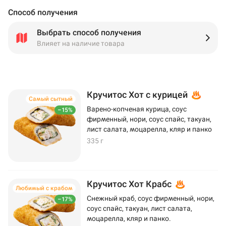
Способ получения
Выбрать способ получения
Влияет на наличие товара
Кручитос Хот с курицей
Самый сытный
Варено-копченая курица, соус
–15%
фирменный, нори, соус спайс, такуан,
лист салата, моцарелла, кляр и панко
335 г
Кручитос Хот Крабс
Любимый с крабом
Снежный краб, соус фирменный, нори,
–17%
соус спайс, такуан, лист салата,
моцарелла, кляр и панко.