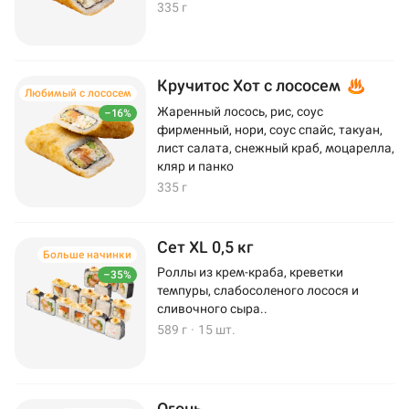
335 г
Кручитос Хот с лососем
Любимый с лососем
Жаренный лосось, рис, соус
–16%
фирменный, нори, соус спайс, такуан,
лист салата, снежный краб, моцарелла,
кляр и панко
335 г
Сет XL 0,5 кг
Больше начинки
Роллы из крем-краба, креветки
–35%
темпуры, слабосоленого лосося и
сливочного сыра..
589 г
·
15 шт.
Огонь