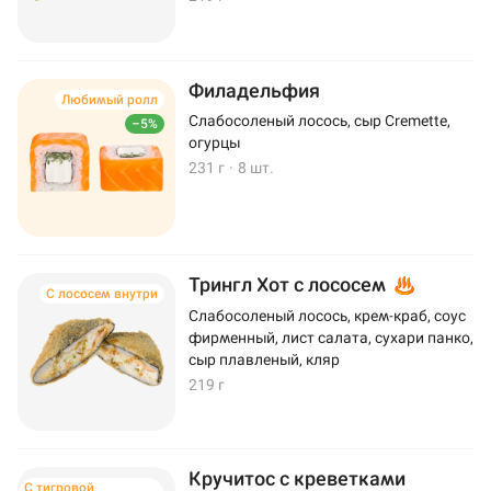
Филадельфия
Любимый ролл
Слабосоленый лосось, сыр Cremette,
–5%
огурцы
231 г
·
8 шт.
Трингл Хот с лососем
С лососем внутри
Слабосоленый лосось, крем-краб, соус
фирменный, лист салата, сухари панко,
сыр плавленый, кляр
219 г
Кручитос с креветками
С тигровой