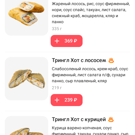
Жареный лосось, рис, соус фирменный,
нори, соус спайс, такуан, лист салата,
снежный краб, моцарелла, кляр и
панко
335 г
369 ₽
Трингл Хот с лососем
Слабосоленый лосось, крем-краб, соус
фирменный, лист салата п/ф, сухари
панко, сыр плавленый, кляр
219 г
239 ₽
Трингл Хот с курицей
Курица варено-копченая, соус
фирменный, такуан, сухари панко, сыр