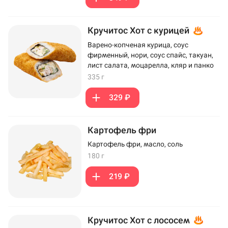
Кручитос Хот с курицей
Варено-копченая курица, соус
фирменный, нори, соус спайс, такуан,
лист салата, моцарелла, кляр и панко
335 г
329 ₽
Картофель фри
Картофель фри, масло, соль
180 г
219 ₽
Кручитос Хот с лососем