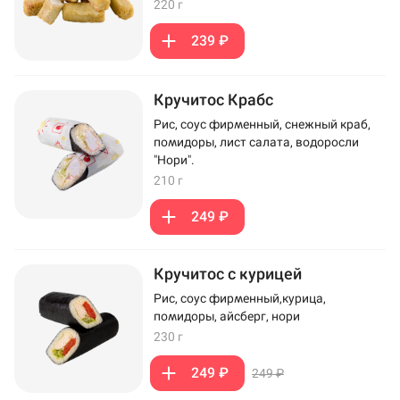
220 г
239 ₽
Кручитос Крабс
Рис, соус фирменный, снежный краб,
помидоры, лист салата, водоросли
"Нори".
210 г
249 ₽
Кручитос с курицей
Рис, соус фирменный,курица,
помидоры, айсберг, нори
230 г
249 ₽
249 ₽