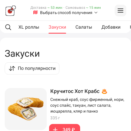
Доставка
~ 53 мин
·
Самовывоз
~ 15 мин
Выбрать способ получения
оллы
XL роллы
Закуски
Салаты
Добавки
Закуски
По популярности
Кручитос Хот Крабс
Снежный краб, соус фирменный, нори,
соус спайс, такуан, лист салата,
моцарелла, кляр и панко
335 г
349 ₽