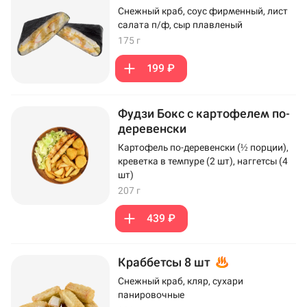
Снежный краб, соус фирменный, лист
салата п/ф, сыр плавленый
175 г
199 ₽
Фудзи Бокс с картофелем по-
деревенски
Картофель по-деревенски (½ порции),
креветка в темпуре (2 шт), наггетсы (4
шт)
207 г
439 ₽
Краббетсы 8 шт
Снежный краб, кляр, сухари
панировочные