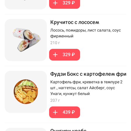
329 ₽
Кручитос с лососем
Лосось, помидоры, лист салата, соус
фирменный
210 г
329 ₽
Фудзи Бокс с картофелем фри
Картофель фри, креветка в темпуре 2
шт., наггетсы, салат Айсберг, соус
Унаги, кунжут белый
207 г
439 ₽
Онигири крабс