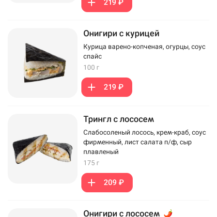
219 ₽
Онигири с курицей
Курица варено-копченая, огурцы, соус
спайс
100 г
219 ₽
Трингл с лососем
Слабосоленый лосось, крем-краб, соус
фирменный, лист салата п/ф, сыр
плавленый
175 г
209 ₽
Онигири с лососем