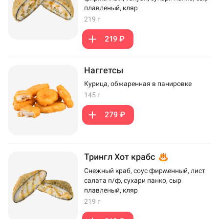
плавленый, кляр
219 г
219 ₽
Наггетсы
Курица, обжаренная в панировке
145 г
279 ₽
Трингл Хот крабс
Снежный краб, соус фирменный, лист
салата п/ф, сухари панко, сыр
плавленый, кляр
219 г