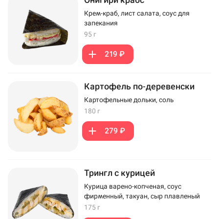
Крем-краб, лист салата, соус для
запекания
95 г
219 ₽
Картофель по-деревенски
Картофельные дольки, соль
180 г
279 ₽
Трингл с курицей
Курица варено-копченая, соус
фирменный, такуан, сыр плавленый
175 г