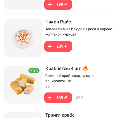
199 ₽
Чикен Райс
Теплое сытное блюдо из риса и варено-
копченой курицей
239 ₽
Краббетсы 4 шт
–16%
Снежный краб, кляр, сухари
панировочные
110 г
159 ₽
189 ₽
Трингл крабс