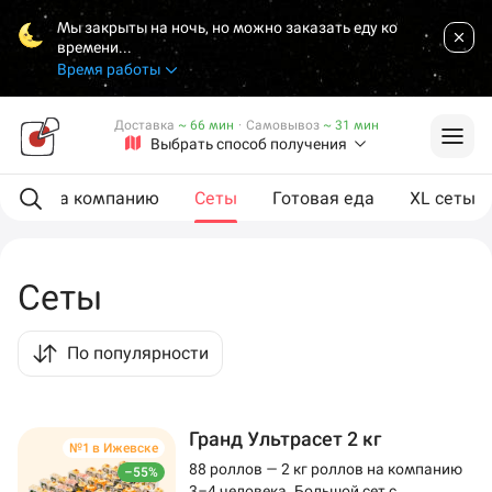
Мы закрыты на ночь, но можно заказать еду ко
времени...
Время работы
Доставка
~ 66 мин
·
Самовывоз
~ 31 мин
Выбрать способ получения
ии
На компанию
Сеты
Готовая еда
XL сеты
Сеты
По популярности
Гранд Ультрасет 2 кг
№1 в Ижевске
88 роллов — 2 кг роллов на компанию
–55%
3–4 человека. Большой сет с