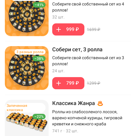
Соберите свой собственный сет из 4
–41%
роллов!
32 шт.
999 ₽
1699 ₽
Собери сет, 3 ролла
3 разных ролла
Соберите свой собственный сет из 3
–38%
роллов!
24 шт.
799 ₽
1299 ₽
Классика Жанра
Запеченная
классика
Роллы из слабосоленого лосося,
–22%
варено-копченой курицы, тигровой
креветки и снежного краба
741 г
·
32 шт.