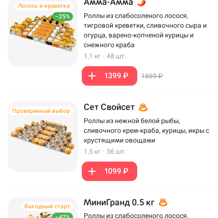
Амма-Амма
Лосось и креветка
Роллы из слабосоленого лосося,
–25%
тигровой креветки, сливочного сыра и
огурца, варено-копченой курицы и
снежного краба
1,1 кг
·
48 шт.
1399 ₽
1869 ₽
Сет Свойсет
Проверенный выбор
Роллы из нежной белой рыбы,
сливочного крем-краба, курицы, икры с
хрустящими овощами
1,5 кг
·
56 шт.
1099 ₽
МиниГранд 0.5 кг
Выгодный старт
Роллы из слабосоленого лосося,
–42%