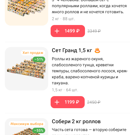
популярными роллами, когда хочется
много роллов и не хочется готовить.
2 кг
·
88 шт.
1499 ₽
3349 ₽
Сет Гранд 1,5 кг
Хит продаж
Роллы из жареного окуня,
–51%
слабосоленого тунца, креветки
темпуры, слабосоленого лосося, крем-
краба, варено-копченой курицы и
такуана.
1,5 кг
·
64 шт.
1199 ₽
2450 ₽
Собери 2 кг роллов
Максимум выбора
Часть сета готова — вторую соберите
–55%