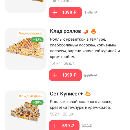
1 кг
·
40 шт.
1099 ₽
1596 ₽
Клад роллов
Много лосося
Роллы с креветкой в темпуре,
–42%
слабосоленым лососем, копченым
лососем, варено-копченой курицей и
крем-крабом
1,4 кг
·
56 шт.
1399 ₽
2399 ₽
Сет Куписет+
Каждый день
Роллы из слабосоленого лосося,
–39%
креветки темпуры и крем-краба.
502 г
·
20 шт.
599 ₽
978 ₽