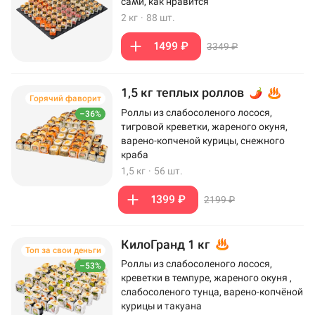
сами, как нравится
2 кг
·
88 шт.
1499 ₽
3349 ₽
1,5 кг теплых роллов
Горячий фаворит
Роллы из слабосоленого лосося,
–36%
тигровой креветки, жареного окуня,
варено-копченой курицы, снежного
краба
1,5 кг
·
56 шт.
1399 ₽
2199 ₽
КилоГранд 1 кг
Топ за свои деньги
Роллы из слабосоленого лосося,
–53%
креветки в темпуре, жареного окуня ,
слабосоленого тунца, варено-копчёной
курицы и такуана