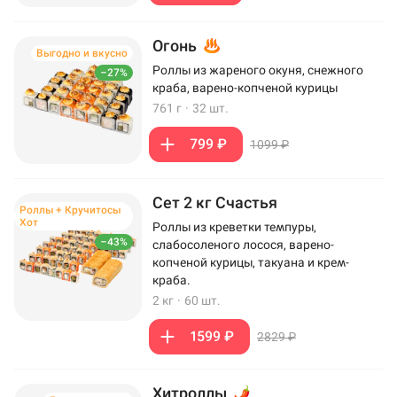
Огонь
Выгодно и вкусно
Роллы из жареного окуня, снежного
–27%
краба, варено-копченой курицы
761 г
·
32 шт.
799 ₽
1099 ₽
Сет 2 кг Счастья
Роллы + Кручитосы
Хот
Роллы из креветки темпуры,
–43%
слабосоленого лосося, варено-
копченой курицы, такуана и крем-
краба.
2 кг
·
60 шт.
1599 ₽
2829 ₽
Хитроллы