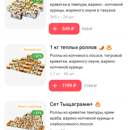
креветки в темпуре, варено - копченой
курицы, жареного окуня и такуана
565 г
·
24 шт.
549 ₽
949 ₽
1 кг теплых роллов
Теплый хит
Роллы из копченого лосося, тигровой
–32%
креветки, жареного окуня, варено-
копченой курицы
1,1 кг
·
40 шт.
1199 ₽
1769 ₽
Сет Тыщаграмм+
Много роллов
Роллы из креветки темпуры, крем-
–31%
краба, варено-копченой курицы и
слабосоленого лосося.