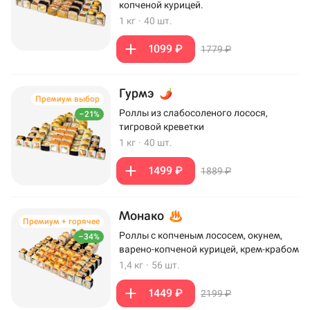
копченой курицей.
1 кг
·
40 шт.
1099 ₽
1779 ₽
Гурмэ
Премиум выбор
Роллы из слабосоленого лосося,
–21%
тигровой креветки
1 кг
·
40 шт.
1499 ₽
1889 ₽
Монако
Премиум + горячее
Роллы с копченым лососем, окунем,
–34%
варено-копченой курицей, крем-крабом
1,4 кг
·
56 шт.
1449 ₽
2199 ₽