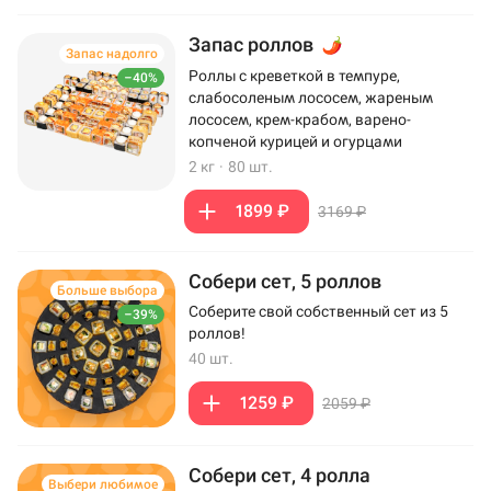
Запас роллов
Запас надолго
Роллы с креветкой в темпуре,
–40%
слабосоленым лососем, жареным
лососем, крем-крабом, варено-
копченой курицей и огурцами
2 кг
·
80 шт.
1899 ₽
3169 ₽
Собери сет, 5 роллов
Больше выбора
Соберите свой собственный сет из 5
–39%
роллов!
40 шт.
1259 ₽
2059 ₽
Собери сет, 4 ролла
Выбери любимое