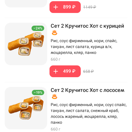
899 ₽
1149 ₽
Сет 2 Кручитос Хот с курицей
–24%
Рис, соус фирменный, нори, спайс,
такуан, лист салата, курица в/к,
моцарелла, кляр, панко
660 г
499 ₽
658 ₽
Сет 2 Кручитос Хот с лососем
–19%
Рис, соус фирменный, нори, соус спайс,
такуан, лист салата, снежный краб,
лосось жареный, моцарелла, кляр,
панко
660 г