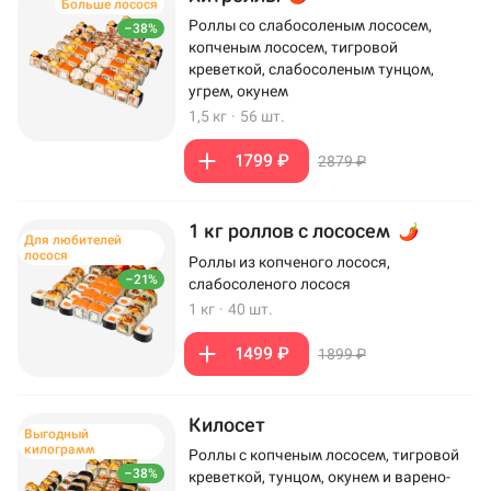
Больше лосося
Роллы со слабосоленым лососем,
–38%
копченым лососем, тигровой
креветкой, слабосоленым тунцом,
угрем, окунем
1,5 кг
·
56 шт.
1799 ₽
2879 ₽
1 кг роллов с лососем
Для любителей
лосося
Роллы из копченого лосося,
–21%
слабосоленого лосося
1 кг
·
40 шт.
1499 ₽
1899 ₽
Килосет
Выгодный
килограмм
Роллы с копченым лососем, тигровой
–38%
креветкой, тунцом, окунем и варено-