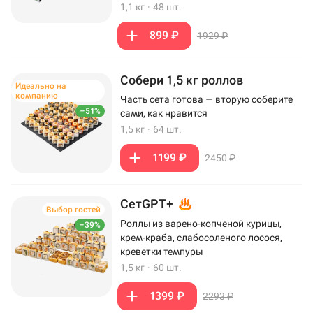
1,1 кг
·
48 шт.
899 ₽
1929 ₽
Собери 1,5 кг роллов
Идеально на
компанию
Часть сета готова — вторую соберите
–51%
сами, как нравится
1,5 кг
·
64 шт.
1199 ₽
2450 ₽
СетGPT+
Выбор гостей
Роллы из варено-копченой курицы,
–39%
крем-краба, слабосоленого лосося,
креветки темпуры
1,5 кг
·
60 шт.
1399 ₽
2293 ₽