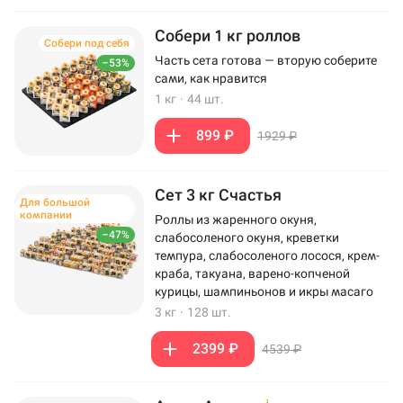
Собери 1 кг роллов
Собери под себя
Часть сета готова — вторую соберите
–53%
сами, как нравится
1 кг
·
44 шт.
899 ₽
1929 ₽
Сет 3 кг Счастья
Для большой
компании
Роллы из жаренного окуня,
–47%
слабосоленого окуня, креветки
темпура, слабосоленого лосося, крем-
краба, такуана, варено-копченой
курицы, шампиньонов и икры масаго
3 кг
·
128 шт.
2399 ₽
4539 ₽