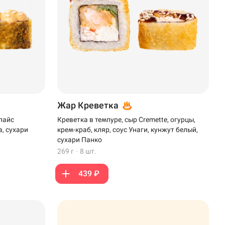
Жар Креветка
пайс
Креветка в темпуре, сыр Cremette, огурцы,
а, сухари
крем-краб, кляр, соус Унаги, кунжут белый,
сухари Панко
269 г
·
8 шт.
439 ₽