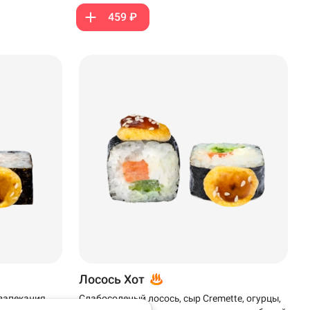
459 ₽
Лосось Хот
 запекания,
Слабосоленый лосось, сыр Cremette, огурцы,