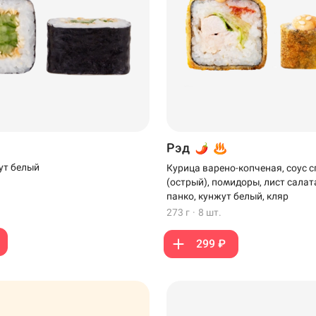
Рэд
ут белый
Курица варено-копченая, соус с
(острый), помидоры, лист салат
панко, кунжут белый, кляр
273 г
·
8 шт.
299 ₽