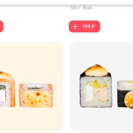
 копченым лососем, кляр
кунжут белый
181 г
·
8 шт.
199 ₽
199 ₽
299 ₽