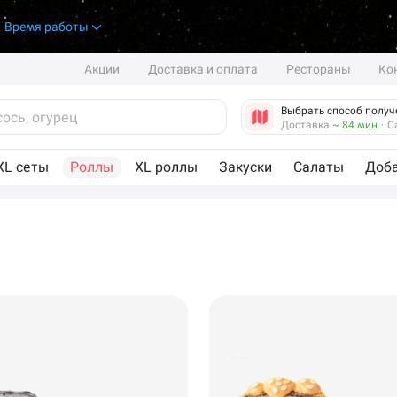
.
Время работы
Акции
Доставка и оплата
Рестораны
Ко
Выбрать способ получ
Доставка
~ 84 мин
·
С
XL сеты
Роллы
XL роллы
Закуски
Салаты
Доб