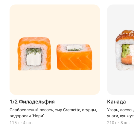
1/2 Филадельфия
Канада
Слабосоленый лосось, сыр Cremette, огурцы,
Угорь, лосось
водоросли "Нори"
унаги, кунжу
115 г
·
4 шт.
210 г
·
8 шт.