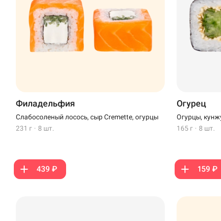
Филадельфия
Огурец
Слабосоленый лосось, сыр Cremette, огурцы
Огурцы, кунж
231 г
·
8 шт.
165 г
·
8 шт.
439 ₽
159 ₽