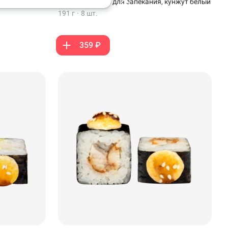
соус унаги, соус для запекания, кунжут белый
191 г
·
8 шт.
359 ₽