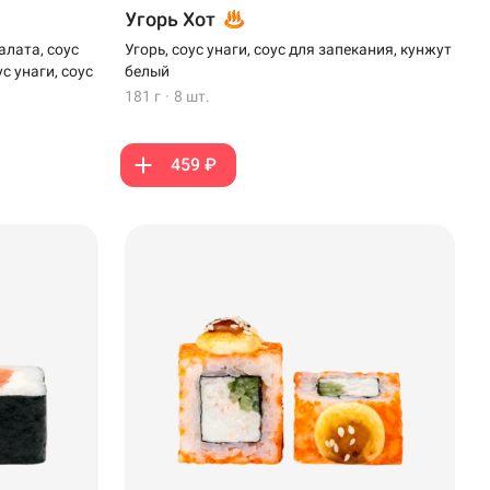
Угорь Хот
алата, соус
Угорь, соус унаги, соус для запекания, кунжут
с унаги, соус
белый
181 г
·
8 шт.
459 ₽