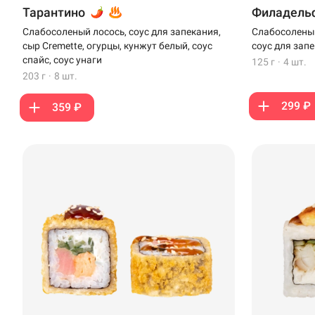
Стерлитамак
Тарантино
Филадельф
Слабосоленый лосось, соус для запекания,
Слабосоленый
Темрюк
сыр Cremette, огурцы, кунжут белый, соус
соус для зап
спайс, соус унаги
125 г
·
4 шт.
Уфа
203 г
·
8 шт.
Чебоксары
299 ₽
359 ₽