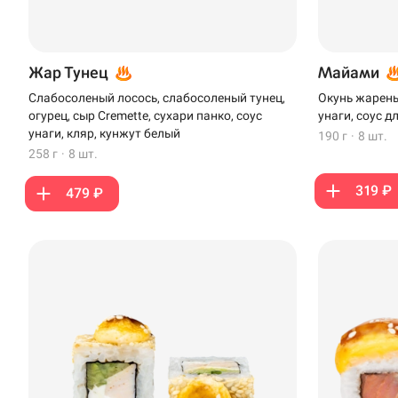
Жар Тунец
Майами
Слабосоленый лосось, слабосоленый тунец,
Окунь жареный
огурец, сыр Cremette, сухари панко, соус
унаги, соус д
унаги, кляр, кунжут белый
190 г
·
8 шт.
258 г
·
8 шт.
319 ₽
479 ₽