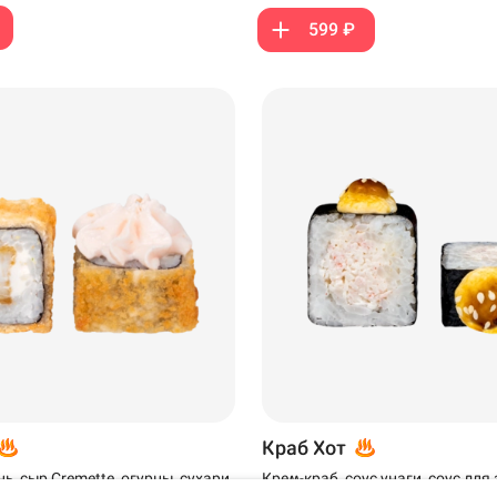
599 ₽
Ижевск
Самовывоз
Краб Хот
, сыр Cremette, огурцы, сухари
Крем-краб, соус унаги, соус для