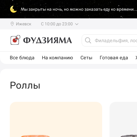
Мы закрыты на ночь, но можно заказать еду ко времени..
Ижевск
С 10:00 до 23:00
Все блюда
На компанию
Сеты
Готовая еда
Роллы