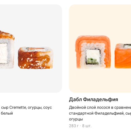
Дабл Филадельфия
, сыр Cremette, огурцы, соус
Двойной слой лосося в сравнен
т белый
стандартной Филадельфией, сыр
огурцы
283 г
·
8 шт.