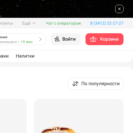
нтакты
Ещё
Чат с оператором
8 (3412) 32-27-27
ения
Войти
Корзина
амовывоз
~ 19 мин
авки
Напитки
По популярности