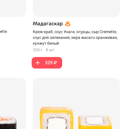
Мадагаскар
ette
Крем-краб, соус Унаги, огурцы, сыр Cremette,
соус для запекания, икра масаго оранжевая,
кунжут белый
200 г
·
8 шт.
329 ₽