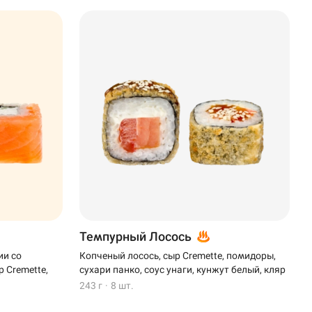
Темпурный Лосось
ии со
Копченый лосось, сыр Cremette, помидоры,
 Cremette,
сухари панко, соус унаги, кунжут белый, кляр
243 г
·
8 шт.