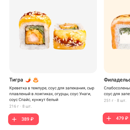
Тигра
Филадель
Креветка в темпуре, соус для запекания, сыр
Слабосоленый
плавленый в ломтиках, огурцы, соус Унаги,
соус для зап
соус Спайс, кунжут белый
251 г
·
8 шт.
216 г
·
8 шт.
479 ₽
389 ₽