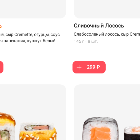
Сливочный Лосось
Слабосоленый лосось, сыр Crem
, сыр Cremette, огурцы, соус
ля запекания, кунжут белый
145 г
·
8 шт.
299 ₽