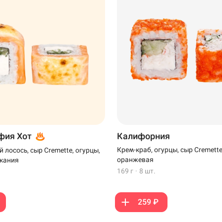
фия Хот
Калифорния
Крем-краб, огурцы, сыр Cremette
 лосось, сыр Cremette, огурцы,
оранжевая
екания
169 г
·
8 шт.
259 ₽