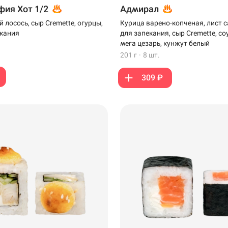
ия Хот 1/2
Адмирал
 лосось, сыр Cremette, огурцы,
Курица варено-копченая, лист с
екания
для запекания, сыр Cremette, соу
мега цезарь, кунжут белый
201 г
·
8 шт.
309 ₽