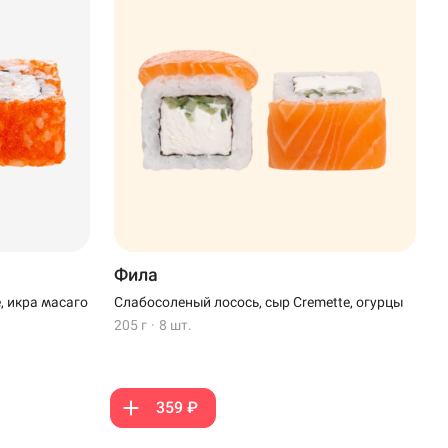
Фила
, икра масаго
Слабосоленый лосось, сыр Cremette, огурцы
205 г
·
8 шт.
359 ₽